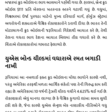
બજારમાં ક્રૂડ ઓઇલના ભાવ આસમાને પહોંચી ગયા છે. હાલમાં, બ્રેન્ટ ક્રૂડ
ઓઇલ $111 પ્રતિ બેરલના ખતરનાક સ્તરને વટાવી ગયું છે. વધુમાં,
વિશ્વભરમાં ઉર્જા પુરવઠા માટેનો મુખ્ય દરિયાઈ માર્ગ, હોર્મુઝ સ્ટ્રેટમાં
અવરોધની શક્યતાએ વૈશ્વિક રોકાણકારોને ડરાવી દીધા છે. ભારત તેની
મોટાભાગની ક્રૂડ ઓઇલની જરૂરિયાતો વિદેશથી આયાત કરે છે, તેથી
તેલના વધતા ભાવ દેશના આયાત બિલમાં તીવ્ર વધારો કરે છે. આ
ચિંતાએ રોકાણકારોમાં ગભરાટ ફેલાવ્યો છે.
યુએસ બોન્ડ યીલ્ડમાં વધારાએ રમત બગાડી
નાખી
રૂપિયામાં આ નબળાઈ ફક્ત ક્રૂડ ઓઇલના મોંઘા ભાવોને કારણે નથી,
પરંતુ અમેરિકા તરફથી મળતા આર્થિક સંકેતો પણ તેની વિરુદ્ધ કામ કરી
રહ્યા છે. અમેરિકામાં 10 વર્ષની ટ્રેઝરી યીલ્ડ વધીને 4.625% થઈ ગઈ છે.
રોકાણકારો એવું માનવા લાગ્યા છે કે વૈશ્વિક ફુગાવો લાંબા સમય સુધી
ટકી શકે છે, જેના કારણે યુએસ સેન્ટ્રલ બેંક નાણાકીય નીતિઓને વધુ