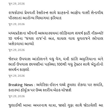
જૂન 29, 2026
રાજકોટમાં પ્રેમવતી રેસ્ટોરન્ટ સામે ગ્રાહકનો આક્ષેપ: વાસી સેન્ડવીચ
પીરસાતાં આરોગ્ય વિભાગમાં ફરિયાદ
જૂન 29, 2026
મધ્યપ્રદેશના ખીવની અભયારણ્યમાં લોહિયાળ સંઘર્ષ ફાટી નીકળ્યો!
10 વર્ષના ‘જંગલ રાજ’નો અંત, ઘાયલ વાઘ યુવરાજને ભોપાલ
ખસેડવામાં આવ્યો
જૂન 29, 2026
જેતપર ઉપવાસ આંદોલનને વધુ વેગ, મંત્રી કાંતિ અમૃતિયાના બંને
ભાઈ ઉપવાસ છાવણીમાં પહોંચ્યા; 100થી વધુ ટ્રેક્ટર સાથે ખેડૂતોનો
સમર્થન કાફલો
જૂન 29, 2026
Breaking News : અમેરિકા-ઈરાન વચ્ચે હુમલા રોકવા પર સમંતિ,
કતારમાં હોર્મુઝ પર ઉચ્ચ સ્તરીય બેઠક યોજાશે
જૂન 29, 2026
જુલાઈથી બાબા અમરનાથ યાત્રા, જાણો ગુફા સાથે જોડાયેલી આ