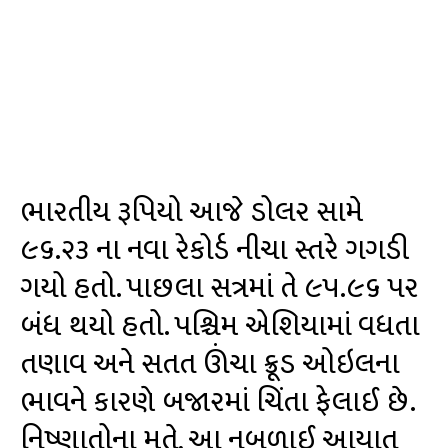
ભારતીય રૂપિયો આજે ડોલર સામે
૯૬.૨૩ ના નવા રેકોર્ડ નીચા સ્તરે ગગડી
ગયો હતો. પાછલા સત્રમાં તે ૯૫.૯૬ પર
બંધ થયો હતો. પશ્ચિમ એશિયામાં વધતા
તણાવ અને સતત ઊંચા ક્રૂડ ઓઇલના
ભાવને કારણે બજારમાં ચિંતા ફેલાઈ છે.
નિષ્ણાતોના મતે, આ નબળાઈ આયાત