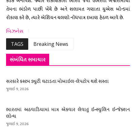
કડક બનાવશે. જ્યારે રોકાણકારો ભારત જેવા ઉભરતા બજારોમાંથી
તેમના ભંડોળ પાછી ખેંચે છે અને સલામત ગણાતા યુએસ બોન્ડમાં
રોકાણ કરે છે, ત્યારે એશિયન ચલણો નોંધપાત્ર દબાણ હેઠળ આવે છે.
બિઝનેસ
TAGS
Breaking News
સંબંધિત સમાચાર
સરકારે કસ્ટમ ડ્યુટી ઘટાડતા મોબાઇલ-લેપટોપ થશે સસ્તા
જુલાઇ 9, 2026
ભારતમાં અઠવાડિયામાં માત્ર એકવાર લેવાતું ઇન્સ્યુલિન ઇન્જેક્શન
લોન્ચ
જુલાઇ 9, 2026