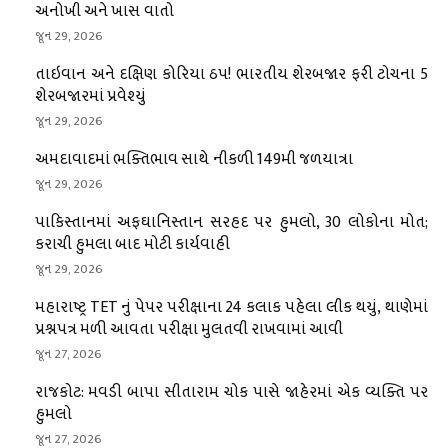
અનોખી અને ખાસ વાતો
જૂન 29, 2026
તાઇવાન અને દક્ષિણ કોરિયા ઠપ! ભારતીય શેરબજાર ફરી ટોચના 5
શેરબજારમાં પ્રવેશ્યું
જૂન 29, 2026
અમદાવાદમાં ભક્તિભાવ સાથે નીકળી 149મી જળયાત્રા
જૂન 29, 2026
પાકિસ્તાનમાં અફઘાનિસ્તાન સરહદ પર હુમલો, 30 લોકોના મોત;
કરાચી હુમલા બાદ મોટી કાર્યવાહી
જૂન 29, 2026
મહારાષ્ટ્ર TET નું પેપર પરીક્ષાના 24 કલાક પહેલા લીક થયું, થાણેમાં
પ્રશ્નપત્ર મળી આવતા પરીક્ષા મુલતવી રાખવામાં આવી
જૂન 27, 2026
રાજકોટ: મવડી બાપા સીતારામ ચોક પાસે જાહેરમાં એક વ્યક્તિ પર
હુમલો
જૂન 27, 2026