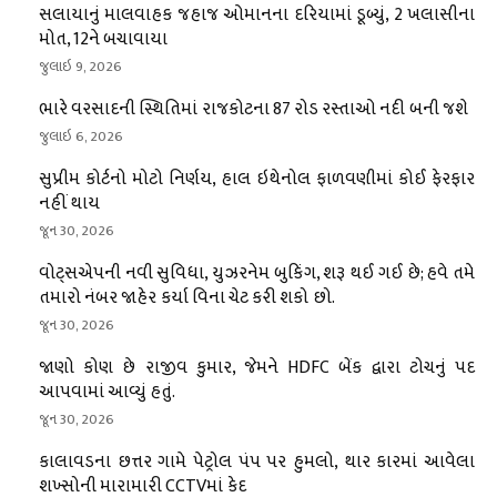
સલાયાનું માલવાહક જહાજ ઓમાનના દરિયામાં ડૂબ્યું, 2 ખલાસીના
મોત, 12ને બચાવાયા
જુલાઇ 9, 2026
ભારે વરસાદની સ્થિતિમાં રાજકોટના 87 રોડ રસ્તાઓ નદી બની જશે
જુલાઇ 6, 2026
સુપ્રીમ કોર્ટનો મોટો નિર્ણય, હાલ ઇથેનોલ ફાળવણીમાં કોઈ ફેરફાર
નહીં થાય
જૂન 30, 2026
વોટ્સએપની નવી સુવિધા, યુઝરનેમ બુકિંગ, શરૂ થઈ ગઈ છે; હવે તમે
તમારો નંબર જાહેર કર્યા વિના ચેટ કરી શકો છો.
જૂન 30, 2026
જાણો કોણ છે રાજીવ કુમાર, જેમને HDFC બેંક દ્વારા ટોચનું પદ
આપવામાં આવ્યું હતું.
જૂન 30, 2026
કાલાવડના છત્તર ગામે પેટ્રોલ પંપ પર હુમલો, થાર કારમાં આવેલા
શખ્સોની મારામારી CCTVમાં કેદ