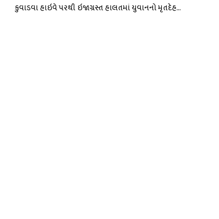
કુવાડવા હાઇવે પરથી ઇજાગ્રસ્ત હાલતમાં યુવાનનો મૃતદેહ...