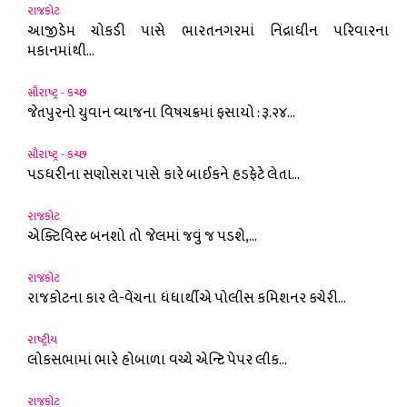
રાજકોટ
આજીડેમ ચોકડી પાસે ભારતનગરમાં નિંદ્રાધીન પરિવારના
મકાનમાંથી...
સૌરાષ્ટ્ર - કચ્છ
જેતપુરનો યુવાન વ્યાજના વિષચક્રમાં ફસાયો : રૂ.૨૪...
સૌરાષ્ટ્ર - કચ્છ
પડધરીના સણોસરા પાસે કારે બાઈકને હડફેટે લેતા...
રાજકોટ
એક્ટિવિસ્ટ બનશો તો જેલમાં જવું જ પડશે,...
રાજકોટ
રાજકોટના કાર લે-વેંચના ધંધાર્થીએ પોલીસ કમિશનર કચેરી...
રાષ્ટ્રીય
લોકસભામાં ભારે હોબાળા વચ્ચે એન્ટિ પેપર લીક...
રાજકોટ