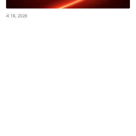
મે 18, 2026
WhatsApp
Facebook
Twitter
P