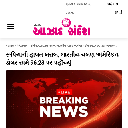
જાહેરાત
ગુરુવાર, ઓગસ્ટ 6,
સંપર્ક
2026
ઈ-પેપર
Home
બિઝનેસ
રૂપિયાની હાલત ખરાબ, ભારતીય ચલણ અમેરિકન ડોલર સામે 96.23 પર પહોંચ્યું
રૂપિયાની હાલત ખરાબ, ભારતીય ચલણ અમેરિકન
ડોલર સામે 96.23 પર પહોંચ્યું