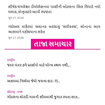
શીર્ષક:જંગલેશ્વર ડીમોલેશનમાં પાણીની બોટલના બિલ વિવાદે નવો
વળાંક, કોન્ટ્રાક્ટરે આપી સ્પષ્ટતા
જૂન 27, 2026
ગ્લોબલ માર્કેટમાં અચાનક બદલાયું ‘સમીકરણ’, સોનાના ભાવ
આસમાને પહોંચવાના સંકેત
જૂન 27, 2026
તાજા સમાચાર
રાષ્ટ્રીય
જંતર-મંતર હવે પ્રદર્શનો માટે યોગ્ય સ્થળ નથી,...
રાષ્ટ્રીય
અસમમાં નિર્ભયા જેવો જઘન્ય કાંડ : 15...
સૌરાષ્ટ્ર - કચ્છ
ગોંડલના ચોરડી ગામની સીમમાંથી જુગાર રમતા સાત...