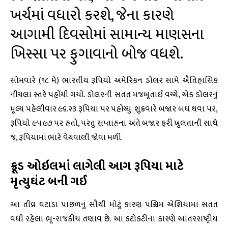
ખર્ચમાં વધારો કરશે, જેના કારણે
આગામી દિવસોમાં સામાન્ય માણસના
ખિસ્સા પર ફુગાવાનો બોજ વધશે.
સોમવારે (૧૮ મે) ભારતીય રૂપિયો અમેરિકન ડોલર સામે ઐતિહાસિક
નીચલા સ્તરે પહોંચી ગયો. ડોલરની સતત મજબૂતાઈ વચ્ચે, એક ડોલરનું
મૂલ્ય પહેલીવાર ૯૬.૨૩ રૂપિયા પર પહોંચ્યું. શુક્રવારે બજાર બંધ થવા પર,
રૂપિયો ૯૫.૯૭ પર હતો, પરંતુ સપ્તાહના અંતે બજાર ફરી ખુલતાની સાથે
જ, રૂપિયામાં ભારે વેચવાલી જોવા મળી.
ક્રૂડ ઓઇલમાં લાગેલી આગ રૂપિયા માટે
મૃત્યુઘંટ બની ગઈ
આ તીવ્ર ઘટાડા પાછળનું સૌથી મોટું કારણ પશ્ચિમ એશિયામાં સતત
વધી રહેલા ભૂ-રાજકીય તણાવ છે. આ કટોકટીના કારણે આંતરરાષ્ટ્રીય