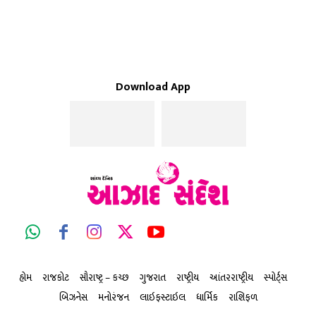
Download App
હોમ
રાજકોટ
સૌરાષ્ટ્ર – કચ્છ
ગુજરાત
રાષ્ટ્રીય
આંતરરાષ્ટ્રીય
સ્પોર્ટ્સ
બિઝનેસ
મનોરંજન
લાઇફસ્ટાઇલ
ધાર્મિક
રાશિફળ