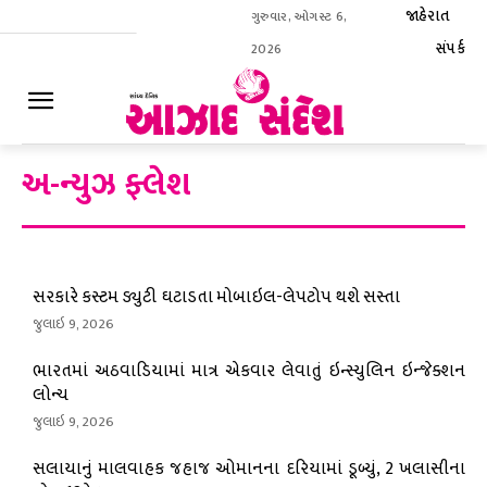
જાહેરાત
ગુરુવાર, ઓગસ્ટ 6,
સંપર્ક
2026
ઈ-પેપર
અ-ન્યુઝ ફ્લેશ
સરકારે કસ્ટમ ડ્યુટી ઘટાડતા મોબાઇલ-લેપટોપ થશે સસ્તા
જુલાઇ 9, 2026
ભારતમાં અઠવાડિયામાં માત્ર એકવાર લેવાતું ઇન્સ્યુલિન ઇન્જેક્શન
લોન્ચ
જુલાઇ 9, 2026
સલાયાનું માલવાહક જહાજ ઓમાનના દરિયામાં ડૂબ્યું, 2 ખલાસીના