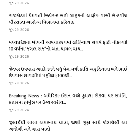
જૂન 29, 2026
રાજકોટમાં પ્રેમવતી રેસ્ટોરન્ટ સામે ગ્રાહકનો આક્ષેપ: વાસી સેન્ડવીચ
પીરસાતાં આરોગ્ય વિભાગમાં ફરિયાદ
જૂન 29, 2026
મધ્યપ્રદેશના ખીવની અભયારણ્યમાં લોહિયાળ સંઘર્ષ ફાટી નીકળ્યો!
10 વર્ષના ‘જંગલ રાજ’નો અંત, ઘાયલ વાઘ...
જૂન 29, 2026
જેતપર ઉપવાસ આંદોલનને વધુ વેગ, મંત્રી કાંતિ અમૃતિયાના બંને ભાઈ
ઉપવાસ છાવણીમાં પહોંચ્યા; 100થી...
જૂન 29, 2026
Breaking News : અમેરિકા-ઈરાન વચ્ચે હુમલા રોકવા પર સમંતિ,
કતારમાં હોર્મુઝ પર ઉચ્ચ સ્તરીય...
જૂન 29, 2026
જુલાઈથી બાબા અમરનાથ યાત્રા, જાણો ગુફા સાથે જોડાયેલી આ
અનોખી અને ખાસ વાતો