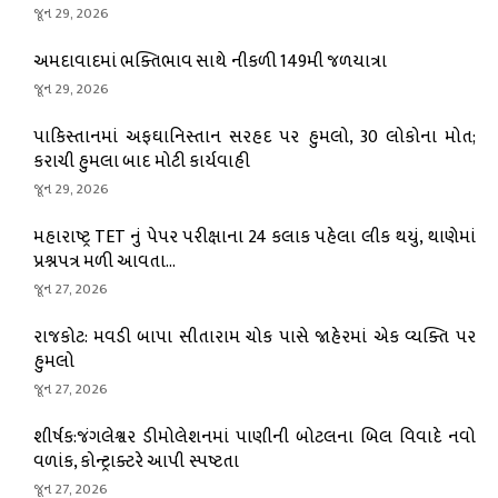
જૂન 29, 2026
અમદાવાદમાં ભક્તિભાવ સાથે નીકળી 149મી જળયાત્રા
જૂન 29, 2026
પાકિસ્તાનમાં અફઘાનિસ્તાન સરહદ પર હુમલો, 30 લોકોના મોત;
કરાચી હુમલા બાદ મોટી કાર્યવાહી
જૂન 29, 2026
મહારાષ્ટ્ર TET નું પેપર પરીક્ષાના 24 કલાક પહેલા લીક થયું, થાણેમાં
પ્રશ્નપત્ર મળી આવતા...
જૂન 27, 2026
રાજકોટ: મવડી બાપા સીતારામ ચોક પાસે જાહેરમાં એક વ્યક્તિ પર
હુમલો
જૂન 27, 2026
શીર્ષક:જંગલેશ્વર ડીમોલેશનમાં પાણીની બોટલના બિલ વિવાદે નવો
વળાંક, કોન્ટ્રાક્ટરે આપી સ્પષ્ટતા
જૂન 27, 2026