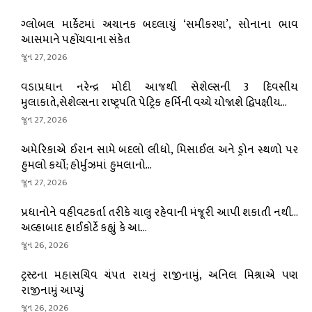
ગ્લોબલ માર્કેટમાં અચાનક બદલાયું ‘સમીકરણ’, સોનાના ભાવ
આસમાને પહોંચવાના સંકેત
જૂન 27, 2026
વડાપ્રધાન નરેન્દ્ર મોદી આજથી સેશેલ્સની 3 દિવસીય
મુલાકાતે,સેશેલ્સના રાષ્ટ્રપતિ પેટ્રિક હર્મિની વચ્ચે યોજાશે દ્વિપક્ષીય...
જૂન 27, 2026
અમેરિકાએ ઈરાન સામે બદલો લીધો, મિસાઈલ અને ડ્રોન સ્થળો પર
હુમલો કર્યો; હોર્મુઝમાં હુમલાનો...
જૂન 27, 2026
પ્રધાનોને વહીવટકર્તા તરીકે ચાલુ રહેવાની મંજૂરી આપી શકાતી નથી…
અલ્હાબાદ હાઈકોર્ટે કહ્યું કે આ...
જૂન 26, 2026
ટ્રસ્ટના મહાસચિવ ચંપત રાયનું રાજીનામું, અનિલ મિશ્રાએ પણ
રાજીનામું આપ્યું
જૂન 26, 2026