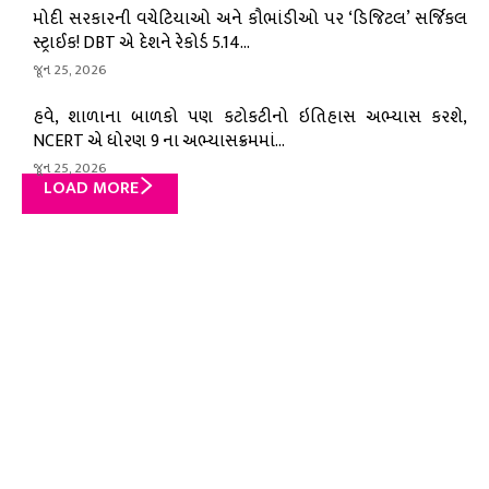
મોદી સરકારની વચેટિયાઓ અને કૌભાંડીઓ પર ‘ડિજિટલ’ સર્જિકલ
સ્ટ્રાઈક! DBT એ દેશને રેકોર્ડ ₹5.14...
જૂન 25, 2026
હવે, શાળાના બાળકો પણ કટોકટીનો ઇતિહાસ અભ્યાસ કરશે,
NCERT એ ધોરણ 9 ના અભ્યાસક્રમમાં...
જૂન 25, 2026
LOAD MORE