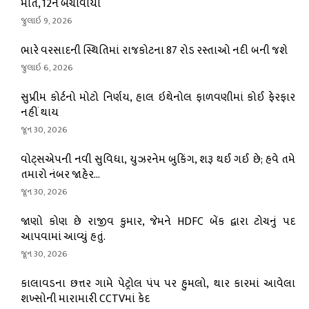
મોત, 12ને બચાવાયા
જુલાઇ 9, 2026
ભારે વરસાદની સ્થિતિમાં રાજકોટના 87 રોડ રસ્તાઓ નદી બની જશે
જુલાઇ 6, 2026
સુપ્રીમ કોર્ટનો મોટો નિર્ણય, હાલ ઇથેનોલ ફાળવણીમાં કોઈ ફેરફાર
નહીં થાય
જૂન 30, 2026
વોટ્સએપની નવી સુવિધા, યુઝરનેમ બુકિંગ, શરૂ થઈ ગઈ છે; હવે તમે
તમારો નંબર જાહેર...
જૂન 30, 2026
જાણો કોણ છે રાજીવ કુમાર, જેમને HDFC બેંક દ્વારા ટોચનું પદ
આપવામાં આવ્યું હતું.
જૂન 30, 2026
કાલાવડના છત્તર ગામે પેટ્રોલ પંપ પર હુમલો, થાર કારમાં આવેલા
શખ્સોની મારામારી CCTVમાં કેદ