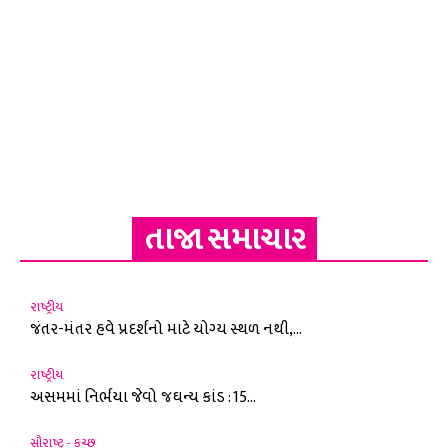
તાજા સમાચાર
રાષ્ટ્રીય
જંતર-મંતર હવે પ્રદર્શનો માટે યોગ્ય સ્થળ નથી,...
રાષ્ટ્રીય
અસમમાં નિર્ભયા જેવો જઘન્ય કાંડ : 15...
સૌરાષ્ટ્ર - કચ્છ