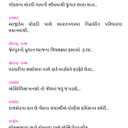
ગોંડલના ચોરડી ગામની સીમમાંથી જુગાર રમતા સાત...
રાજકોટ
આજીડેમ ચોકડી પાસે ભારતનગરમાં નિંદ્રાધીન પરિવારના
મકાનમાંથી...
સૌરાષ્ટ્ર - કચ્છ
જેતપુરનો યુવાન વ્યાજના વિષચક્રમાં ફસાયો : રૂ.૨૪...
સૌરાષ્ટ્ર - કચ્છ
પડધરીના સણોસરા પાસે કારે બાઈકને હડફેટે લેતા...
રાજકોટ
એક્ટિવિસ્ટ બનશો તો જેલમાં જવું જ પડશે,...
રાજકોટ
રાજકોટના કાર લે-વેંચના ધંધાર્થીએ પોલીસ કમિશનર કચેરી...
રાષ્ટ્રીય
લોકસભામાં ભારે હોબાળા વચ્ચે એન્ટિ પેપર લીક...