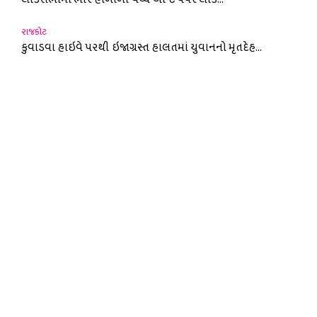
રાજકોટ
કુવાડવા હાઇવે પરથી ઇજાગ્રસ્ત હાલતમાં યુવાનનો મૃતદેહ...