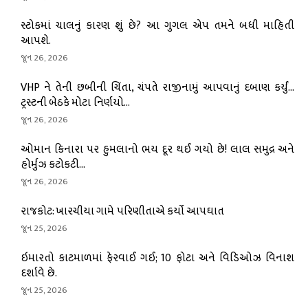
સ્ટોકમાં ચાલનું કારણ શું છે? આ ગુગલ એપ તમને બધી માહિતી
આપશે.
જૂન 26, 2026
VHP ને તેની છબીની ચિંતા, ચંપતે રાજીનામું આપવાનું દબાણ કર્યું…
ટ્રસ્ટની બેઠકે મોટા નિર્ણયો...
જૂન 26, 2026
ઓમાન કિનારા પર હુમલાનો ભય દૂર થઈ ગયો છે! લાલ સમુદ્ર અને
હોર્મુઝ કટોકટી...
જૂન 26, 2026
રાજકોટ: ખારચીયા ગામે પરિણીતાએ કર્યો આપઘાત
જૂન 25, 2026
ઇમારતો કાટમાળમાં ફેરવાઈ ગઈ; 10 ફોટા અને વિડિઓઝ વિનાશ
દર્શાવે છે.
જૂન 25, 2026