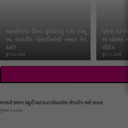
આયર્લેન્ડમાં વૈભવ સૂર્યવંશીનું T20 ડેબ્યૂ
પહેલા 52 બો
આ ભારતીય ખેલાડીઓથી અલગ કેમ
19 બોલમાં 
હશે?
બેટિંગ
જૂન 23, 2026
જૂન 17, 2026
સરકારે કસ્ટમ ડ્યુટી ઘટાડતા મોબાઇલ-લેપટોપ થશે સસ્તા
જુલાઇ 9, 2026