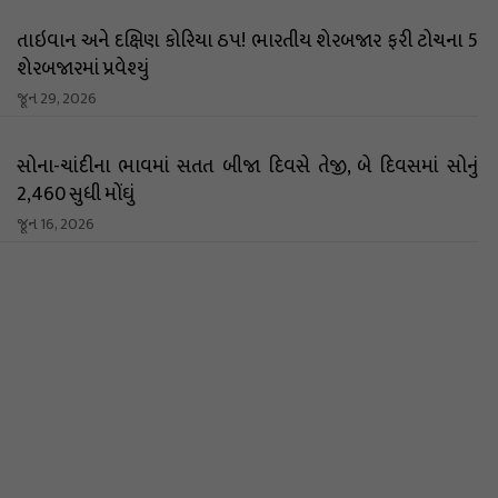
તાઇવાન અને દક્ષિણ કોરિયા ઠપ! ભારતીય શેરબજાર ફરી ટોચના 5
શેરબજારમાં પ્રવેશ્યું
જૂન 29, 2026
સોના-ચાંદીના ભાવમાં સતત બીજા દિવસે તેજી, બે દિવસમાં સોનું
₹2,460 સુધી મોંઘું
જૂન 16, 2026