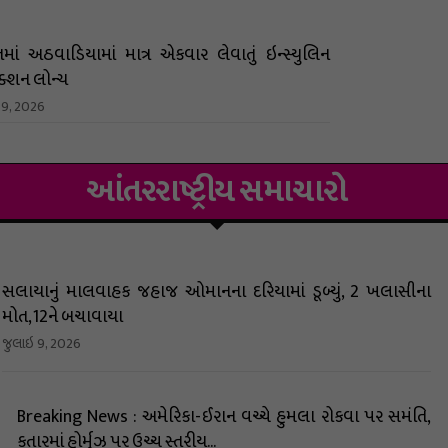
માં અઠવાડિયામાં માત્ર એકવાર લેવાતું ઇન્સ્યુલિન
ેક્શન લોન્ચ
 9, 2026
આંતરરાષ્ટ્રીય સમાચારો
સલાયાનું માલવાહક જહાજ ઓમાનના દરિયામાં ડૂબ્યું, 2 ખલાસીના
મોત, 12ને બચાવાયા
જુલાઇ 9, 2026
Breaking News : અમેરિકા-ઈરાન વચ્ચે હુમલા રોકવા પર સમંતિ,
કતારમાં હોર્મુઝ પર ઉચ્ચ સ્તરીય...