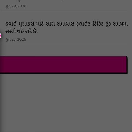
જૂન 29, 2026
હવાઈ ​​મુસાફરો માટે સારા સમાચાર! ફ્લાઇટ ટિકિટ ટૂંક સમયમાં
સસ્તી થઈ શકે છે.
જૂન 25, 2026