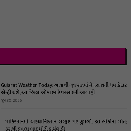
Gujarat Weather Today: આજથી ગુજરાતમાં મેઘરાજાની ધમાકેદાર
એન્ટ્રી થશે, આ જિલ્લાઓમાં ભારે વરસાદની આગાહી
જૂન 30, 2026
પાકિસ્તાનમાં અફઘાનિસ્તાન સરહદ પર હુમલો, 30 લોકોના મોત;
કરાચી હુમલા બાદ મોટી કાર્યવાહી