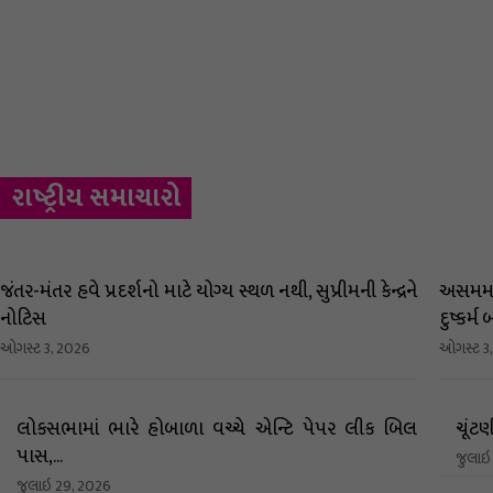
રાષ્ટ્રીય સમાચારો
જંતર-મંતર હવે પ્રદર્શનો માટે યોગ્ય સ્થળ નથી, સુપ્રીમની કેન્દ્રને
અસમમાં
નોટિસ
દુષ્કર્મ 
ઓગસ્ટ 3, 2026
ઓગસ્ટ 3
લોકસભામાં ભારે હોબાળા વચ્ચે એન્ટિ પેપર લીક બિલ
ચૂંટણી
પાસ,...
જુલાઇ
જુલાઇ 29, 2026