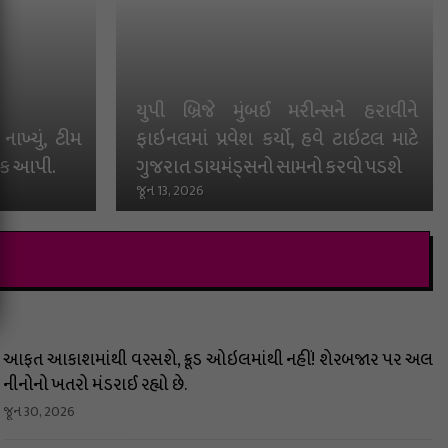
યુપી બ્રિજે મુંબઈ મરીન્સને હરાવીને
ાખ્યું, ટીમ
ફાઇનલમાં પ્રવેશ કર્યો, હવે ટાઇટલ માટે
 તક આપી.
ગુજરાત ડાયમંડ્સનો સામનો કરવો પડશે
જૂન 13, 2026
આફત આકાશમાંથી વરસશે, ક્રૂડ ઓઇલમાંથી નહીં! શેરબજાર પર અલ
નીનોનો ખતરો મંડરાઈ રહ્યો છે.
જૂન 30, 2026