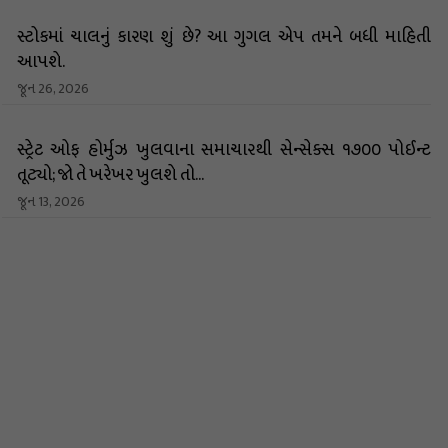
સ્ટોકમાં ચાલનું કારણ શું છે? આ ગુગલ એપ તમને બધી માહિતી
આપશે.
જૂન 26, 2026
સ્ટ્રેટ ઓફ હોર્મુઝ ખુલવાના સમાચારથી સેન્સેક્સ ૧૭૦૦ પોઈન્ટ
તૂટ્યો; જો તે ખરેખર ખુલશે તો...
જૂન 13, 2026