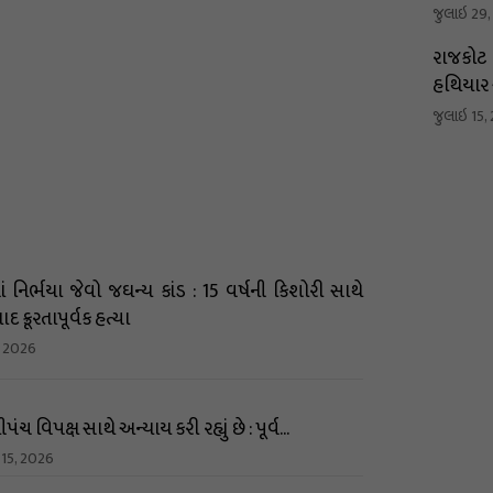
જુલાઇ 29
રાજકોટ 
હથિયાર સ
જુલાઇ 15,
 નિર્ભયા જેવો જઘન્ય કાંડ : 15 વર્ષની કિશોરી સાથે
બાદ ક્રૂરતાપૂર્વક હત્યા
, 2026
પંચ વિપક્ષ સાથે અન્યાય કરી રહ્યું છે : પૂર્વ...
 15, 2026