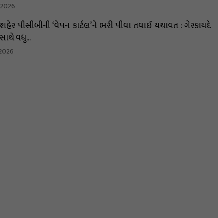
, 2026
શહેર પીસીબીની ‘વેપન કાર્ટલ’ને ભરી પીવા તવાઈ યથાવત : ગેરકાયદે
ાથે વધુ...
 2026