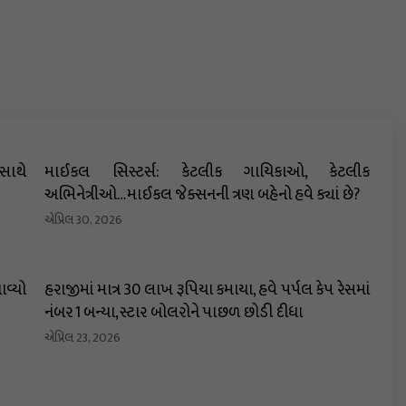
 સાથે
માઈકલ સિસ્ટર્સ: કેટલીક ગાયિકાઓ, કેટલીક
અભિનેત્રીઓ… માઈકલ જેક્સનની ત્રણ બહેનો હવે ક્યાં છે?
એપ્રિલ 30, 2026
વ્યો
હરાજીમાં માત્ર 30 લાખ રૂપિયા કમાયા, હવે પર્પલ કેપ રેસમાં
નંબર 1 બન્યા, સ્ટાર બોલરોને પાછળ છોડી દીધા
એપ્રિલ 23, 2026