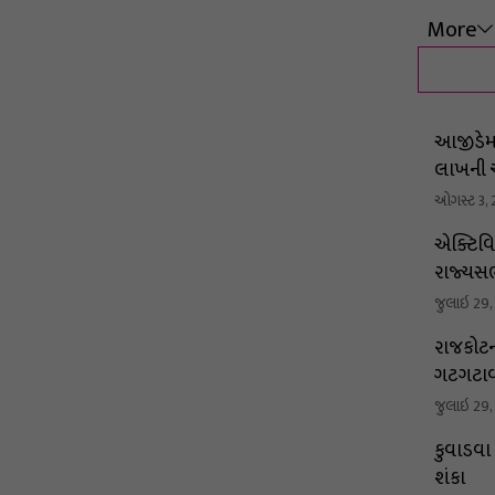
More
આજીડેમ 
લાખની 
ઓગસ્ટ 3,
એક્ટિવ
રાજ્યસભ
જુલાઇ 29
રાજકોટન
ગટગટાવ
જુલાઇ 29
કુવાડવા
શંકા