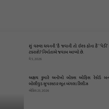
શું વરુણ ધવનની ‘હૈ જવાની તો ઈશ્ક હોના હૈ’ ‘પેડી’
ટકરાશે? નિર્માતાએ જવાબ આપ્યો છે.
મે 5, 2026
અક્ષય કુમારે અનોખો બોક્સ ઓફિસ રેકોર્ડ બના
બોલીવુડ સુપરસ્ટાર ભૂત બંગલા રિલીઝ
એપ્રિલ 23, 2026