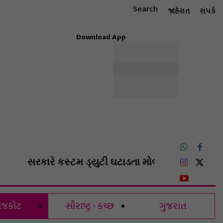
Search
જાહેરાત
સંપર્ક
Download App
ટાઇલ
ધાર્મિક
રાશિફળ
MORE
ઈ-પેપર
સરકારે કસ્ટમ ડ્યુટી ઘટાડતા મોબાઇલ-લેપટોપ થશે સ
ાજકોટ
સૌરાષ્ટ્ર - કચ્છ
ગુજરાત