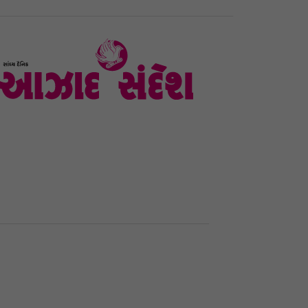
હોમ
રાજકોટ
સૌરાષ્ટ્ર – કચ્છ
ગુજરાત
રાષ્ટ્રીય