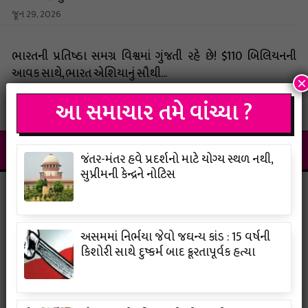
જૂન 29, 2026
ભારતની પ્રતિષ્ઠા સમગ્ર વિશ્વમાં ગુંજતી રહે છે! $110 બિલિયનની
આવક સાથે, ભારત એશિયાનું સૌથી...
×
જૂન 26, 2026
આ સમાચાર તમે વાંચ્યા ?
સ્પોર્ટ્સ
જંતર-મંતર હવે પ્રદર્શનો માટે યોગ્ય સ્થળ નથી,
સુપ્રીમની કેન્દ્રને નોટિસ
અસમમાં નિર્ભયા જેવો જઘન્ય કાંડ : 15 વર્ષની
કિશોરી સાથે દુષ્કર્મ બાદ ક્રૂરતાપૂર્વક હત્યા