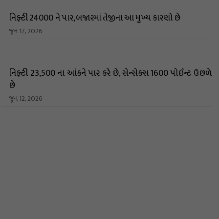
નિફ્ટી 24000 ને પાર, બજારમાં તેજીના આ મુખ્ય કારણો છે
જૂન 17, 2026
નિફ્ટી 23,500 ના આંકને પાર કરે છે, સેન્સેક્સ 1600 પોઈન્ટ ઉછળે
છે
જૂન 12, 2026