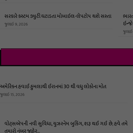
સરકારે કસ્ટમ ડ્યુટી ઘટાડતા મોબાઇલ-લેપટોપ થશે સસ્તા
ભારત
ઇન્જ
જુલાઇ 9, 2026
જુલાઇ
અમેરિકન હવાઈ હુમલાથી ઈરાનમાં 30 થી વધુ લોકોના મોત
જુલાઇ 15, 2026
વોટ્સએપની નવી સુવિધા, યુઝરનેમ બુકિંગ, શરૂ થઈ ગઈ છે; હવે તમે
તમારો નંબર જાહેર...