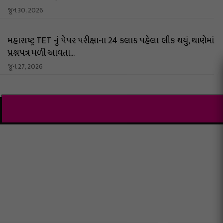
જૂન 30, 2026
મહારાષ્ટ્ર TET નું પેપર પરીક્ષાના 24 કલાક પહેલા લીક થયું, થાણેમાં
પ્રશ્નપત્ર મળી આવતા...
જૂન 27, 2026