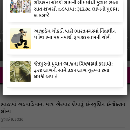
ગોંડલના ચોરડી ગામની સીમમાંથી જુગાર રમતા
સાત શખસો ઝડપાયા : રૂા.૩.૭૮ લાખનો મુદ્દામા
લ કબજે
આજીડેમ ચોકડી પાસે ભારતનગરમાં નિંદ્રાધીન
લમાં અડધી સદી, પછી માત્ર
પરિવારના મકાનમાંથી રૂ.૧.૩૦ લાખની ચોરી
સદી, ઈશાન કિશનની તોફાની
પ્રિન્સ યાદવનું જીવન બદલી ન
ઈન્ડિયાએ તેને ડેબ્યૂ કરવાની
જૂન 17, 2026
જેતપુરનો યુવાન વ્યાજના વિષચક્રમાં ફસાયો :
રૂ.૨૪ લાખની સામે રૂ.૪૧ લાખ ચૂકવ્યા છતાં
બિઝનેસ
ધમકી અપાતી
ભારતમાં અઠવાડિયામાં માત્ર એકવાર લેવાતું ઇન્સ્યુલિન ઇન્જેક્શન
લોન્ચ
જુલાઇ 9, 2026