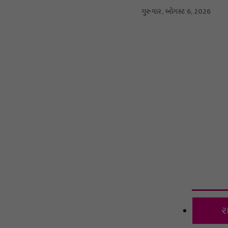
ગુરુવાર, ઓગસ્ટ 6, 2026
આંતરરાષ્ટ્રીય
સ્પોર્ટ્સ
બિઝનેસ
મનોરંજન
લાઇફસ્
ન્યુઝ ફ્લેશ
ર