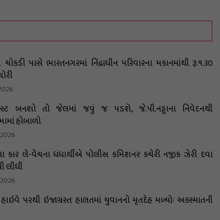
ચોકડી પાસે ભારતનગરમાં નિંદ્રાધીન પરિવારના મકાનમાંથી રૂ.૧.૩૦
ચોરી
 2026
િસ્ટ બનશો તો જેલમાં જવું જ પડશે, જે.પી.નડ્ડાના નિવેદનથી
ામાં હોબાળો
, 2026
ા કાર લે-વેંચના ધંધાર્થીએ પોલીસ કમિશનર કચેરી નજીક ઝેરી દવા
ી લીધી
, 2026
 હાઇવે પરથી ઇજાગ્રસ્ત હાલતમાં યુવાનનો મૃતદેહ મળ્યોઃ અકસ્માતની