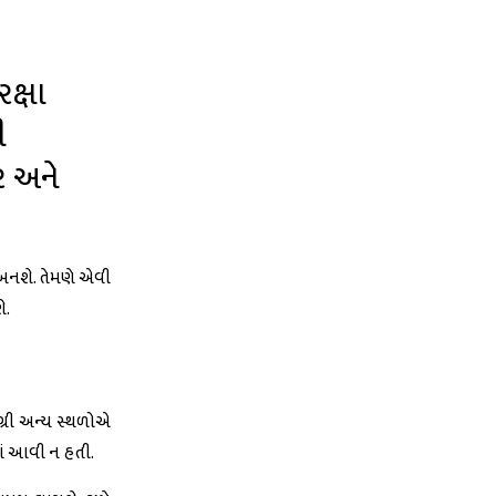
ક્ષા
ી
ર અને
લ બનશે. તેમણે એવી
ે.
ગ્રી અન્ય સ્થળોએ
ામાં આવી ન હતી.