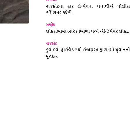
રાજકોટના કાર લે-વેંચના ધંધાર્થીએ પોલીસ
કમિશનર કચેરી...
રાષ્ટ્રીય
લોકસભામાં ભારે હોબાળા વચ્ચે એન્ટિ પેપર લીક...
nterest
રાજકોટ
કુવાડવા હાઇવે પરથી ઇજાગ્રસ્ત હાલતમાં યુવાનનો
મૃતદેહ...