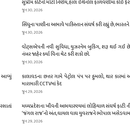
સુપ્રીમ કોર્ટનો મોટો નિર્ણય, હાલ ઇથેનોલ ફાળવણીમાં કોઈ ફે
જૂન 30, 2026
સિંધુના પાણીના અભાવે પાકિસ્તાન સંઘર્ષ કરી રહ્યું છે, ભારતન
જૂન 30, 2026
વોટ્સએપની નવી સુવિધા, યુઝરનેમ બુકિંગ, શરૂ થઈ ગઈ છે;
નંબર જાહેર કર્યા વિના ચેટ કરી શકો છો.
જૂન 30, 2026
 આવ્યું
કાલાવડના છત્તર ગામે પેટ્રોલ પંપ પર હુમલો, થાર કારમાં
મારામારી CCTVમાં કેદ
જૂન 29, 2026
ીરસાતાં
મધ્યપ્રદેશના ખીવની અભયારણ્યમાં લોહિયાળ સંઘર્ષ ફાટી નીક
‘જંગલ રાજ’નો અંત, ઘાયલ વાઘ યુવરાજને ભોપાલ ખસેડવામા
જૂન 29, 2026