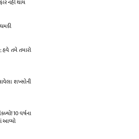
રફાર નહીં થાય
ે ધમકી
 હવે તમે તમારો
 આવેલા શખ્સોની
ળ્યો! 10 વર્ષના
ં આવ્યો