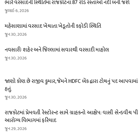
ભારે વરસાદની સ્થિતિમાં રાજકોટના 87 રોડ રસ્તાઓ નદી બની જશે
જુલાઇ 6, 2026
મહેસાણામાં વરસાદ ખેંચાતા ખેડૂતોની કફોડી સ્થિતિ
જૂન 30, 2026
નવસારીઃ શહેર અને જિલ્લામાં સવારથી વરસાદી માહોલ
જૂન 30, 2026
જાણો કોણ છે રાજીવ કુમાર, જેમને HDFC બેંક દ્વારા ટોચનું પદ આપવામાં
હતું.
જૂન 30, 2026
રાજકોટમાં પ્રેમવતી રેસ્ટોરન્ટ સામે ગ્રાહકનો આક્ષેપ: વાસી સેન્ડવીચ પ
આરોગ્ય વિભાગમાં ફરિયાદ
જૂન 29, 2026