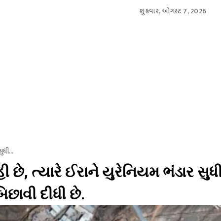
શુક્રવાર, ઓગસ્ટ 7, 2026
આંતરરાષ્ટ્રીય
સ્પોર્ટ્સ
બિઝનેસ
મનોરંજન
લાઇફસ્
ુધી...
 છે, ત્યારે ઈરાને યુરેનિયમ ભંડાર સુધ
િછાવી દીધી છે.