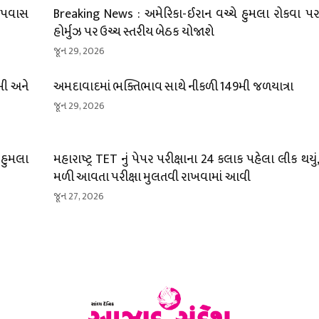
 ઉપવાસ
Breaking News : અમેરિકા-ઈરાન વચ્ચે હુમલા રોકવા પર 
હોર્મુઝ પર ઉચ્ચ સ્તરીય બેઠક યોજાશે
જૂન 29, 2026
ખી અને
અમદાવાદમાં ભક્તિભાવ સાથે નીકળી 149મી જળયાત્રા
જૂન 29, 2026
 હુમલા
મહારાષ્ટ્ર TET નું પેપર પરીક્ષાના 24 કલાક પહેલા લીક થયું, થ
મળી આવતા પરીક્ષા મુલતવી રાખવામાં આવી
જૂન 27, 2026