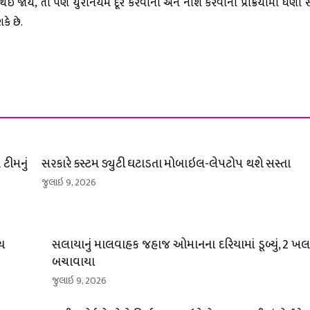
ઈ જાય, તો પણ યુરેનિયમ દૂર કરવાની અને નાશ કરવાની પ્રક્રિયામાં ઘણો સમ
કે છે.
ટીમનું
સરકારે કસ્ટમ ડ્યુટી ઘટાડતા મોબાઇલ-લેપટોપ થશે સસ્તા
જુલાઇ 9, 2026
્ચ
સલાયાનું માલવાહક જહાજ ઓમાનના દરિયામાં ડૂબ્યું, 2 ખલા
બચાવાયા
જુલાઇ 9, 2026