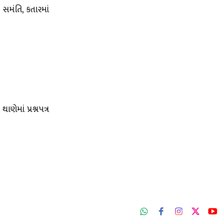
સમંતિ, કતારમાં
ાણેમાં પ્રશ્નપત્ર