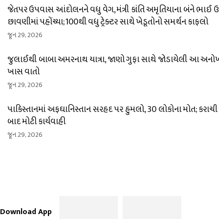
જેતપર ઉપવાસ આંદોલનને વધુ વેગ, મંત્રી કાંતિ અમૃતિયાના બંને ભાઈ
છાવણીમાં પહોંચ્યા; 100થી વધુ ટ્રેક્ટર સાથે ખેડૂતોનો સમર્થન કાફલો
જૂન 29, 2026
જુલાઈથી બાબા અમરનાથ યાત્રા, જાણો ગુફા સાથે જોડાયેલી આ અનો
ખાસ વાતો
જૂન 29, 2026
પાકિસ્તાનમાં અફઘાનિસ્તાન સરહદ પર હુમલો, 30 લોકોના મોત; કરાચી
બાદ મોટી કાર્યવાહી
જૂન 29, 2026
Download App