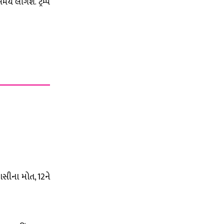
ય લાગશે. ટ્રમ્પે
સીના મોત, 12ને