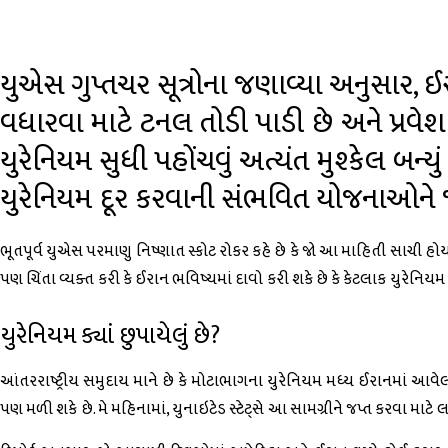
યુએસ ગુપ્તચર સૂત્રોના જણાવ્યા અનુસાર, ઈરા
વધારવા માટે ટનલ તોડી પાડી છે અને પ્રવ
યુરેનિયમ સુધી પહોંચવું અત્યંત મુશ્કેલ બ
યુરેનિયમ દૂર કરવાની સંભવિત યોજનાઓને જ
ભૂતપૂર્વ યુએસ પરમાણુ નિષ્ણાત સ્કોટ રોકર કહે છે કે જો આ માહિતી સાચી હોય, 
પણ ચિંતા વ્યક્ત કરી કે ઈરાન ભવિષ્યમાં દાવો કરી શકે છે કે કેટલાક યુરેનિયમ 
યુરેનિયમ ક્યાં છુપાયેલું છે?
આંતરરાષ્ટ્રીય સમુદાય માને છે કે મોટાભાગના યુરેનિયમ મધ્ય ઈરાનમાં આવેલ
પણ મળી શકે છે. મે મહિનામાં, યુનાઇટેડ સ્ટેટ્સે આ સામગ્રીને જપ્ત કરવા માટે લ