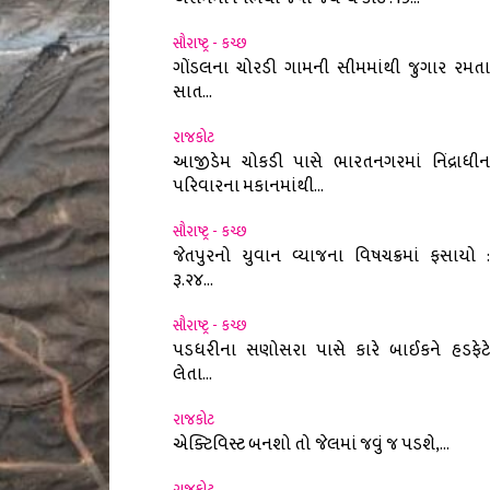
સૌરાષ્ટ્ર - કચ્છ
ગોંડલના ચોરડી ગામની સીમમાંથી જુગાર રમતા
સાત...
રાજકોટ
આજીડેમ ચોકડી પાસે ભારતનગરમાં નિંદ્રાધીન
પરિવારના મકાનમાંથી...
સૌરાષ્ટ્ર - કચ્છ
જેતપુરનો યુવાન વ્યાજના વિષચક્રમાં ફસાયો :
રૂ.૨૪...
સૌરાષ્ટ્ર - કચ્છ
પડધરીના સણોસરા પાસે કારે બાઈકને હડફેટે
લેતા...
રાજકોટ
એક્ટિવિસ્ટ બનશો તો જેલમાં જવું જ પડશે,...
રાજકોટ