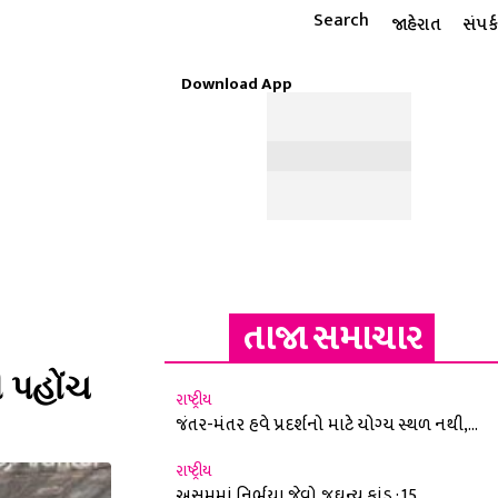
Search
જાહેરાત
સંપર્ક
Download App
ટાઇલ
ધાર્મિક
રાશિફળ
MORE
ઈ-પેપર
તાજા સમાચાર
ી પહોંચ
રાષ્ટ્રીય
જંતર-મંતર હવે પ્રદર્શનો માટે યોગ્ય સ્થળ નથી,...
રાષ્ટ્રીય
અસમમાં નિર્ભયા જેવો જઘન્ય કાંડ : 15...