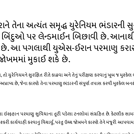
ને તેના અત્યંત સમૃદ્ધ યુરેનિયમ ભંડારની સુર
ેશ બિંદુઓ પર લેન્ડમાઈન બિછાવી છે. આનાથ
ન્યું છે. આ પગલાથી યુએસ-ઈરાન પરમાણુ કરા
ોખમમાં મુકાઈ શકે છે.
તો યુરેનિયમને સુરક્ષિત રીતે કાઢવા અને તેનું પરીક્ષણ કરવાનું ખૂબ જ મુશ્કે
અપ્રાપ્ય છે, જેના કારણે તેના પરમાણુ ભંડારની સંપૂર્ણ તપાસ કરવી મુશ્કેલ બનશ
ા ઇસ્ફહાન પરમાણુ સુવિધાના તૂટી પડેલા ટનલોમાં સંગ્રહિત છે. કેટલીક સામ
શ્કરી કાર્યવાહી કરવાનું વિચાર્યું, પરંતુ ઉચ્ચ જોખમને કારણે તેને મંજૂરી આપવ