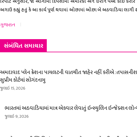
રિપોર્ટ અનુસાર, જો આગામી દિવસોમાં અમેરિકા અને ઈરાન વચ્ચે કોઈ કરાર થ
અગાઉ કહ્યું હતું કે આ કાર્ય પૂર્ણ થવામાં ઓછામાં ઓછા બે અઠવાડિયા લાગી શ
ગુજરાત
સંબંધિત સમાચાર
અમદાવાદ પ્લેન ક્રેશના પાયલટની વાતચીત જાહેર નહીં કરીએ :તપાસનીશ 
સુપ્રીમ કોર્ટમાં સોગંદનામુ
જુલાઇ 15, 2026
ભારતમાં અઠવાડિયામાં માત્ર એકવાર લેવાતું ઇન્સ્યુલિન ઇન્જેક્શન લોન
જુલાઇ 9, 2026