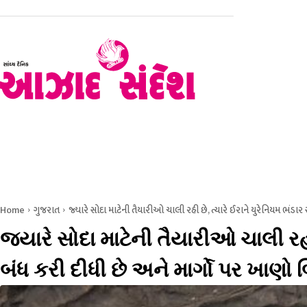
હોમ
રાજકોટ
સૌરાષ્ટ્ર – કચ્છ
ગુજરાત
રાષ્ટ્રીય
Home
ગુજરાત
જ્યારે સોદા માટેની તૈયારીઓ ચાલી રહી છે, ત્યારે ઈરાને યુરેનિયમ ભંડાર સ
જ્યારે સોદા માટેની તૈયારીઓ ચાલી રહી
બંધ કરી દીધી છે અને માર્ગો પર ખાણો બ