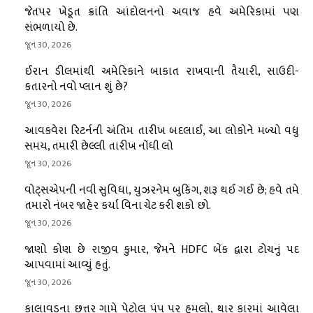
જેતપર ખેડૂત ક્રાંતિ આંદોલનનો અવાજ હવે અમેરિકામાં પણ
સંભળાયો છે.
જૂન 30, 2026
ઈરાન ડીલમાંથી અમેરિકાને બાકાત રાખવાની તૈયારી, સાઉદી-
કતારનો નવો પ્લાન શું છે?
જૂન 30, 2026
આવકવેરા રિટર્નની અંતિમ તારીખ બદલાઈ, આ લોકોને મળ્યો વધુ
સમય, તમારી છેલ્લી તારીખ નોંધી લો
જૂન 30, 2026
વોટ્સએપની નવી સુવિધા, યુઝરનેમ બુકિંગ, શરૂ થઈ ગઈ છે; હવે તમે
તમારો નંબર જાહેર કર્યા વિના ચેટ કરી શકો છો.
જૂન 30, 2026
જાણો કોણ છે રાજીવ કુમાર, જેમને HDFC બેંક દ્વારા ટોચનું પદ
આપવામાં આવ્યું હતું.
જૂન 30, 2026
કાલાવડના છત્તર ગામે પેટ્રોલ પંપ પર હુમલો, થાર કારમાં આવેલા