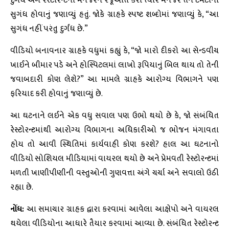
દુર્ગંધ અંગે રેસ્ટોરન્ટના મેનેજરને રજૂઆત કરી ત્યારે મેનેજરે તેને ટમેટાની
સુગંધ હોવાનું જણાવ્યું હતું. જોકે ગ્રાહકે સ્પષ્ટ શબ્દોમાં જણાવ્યું કે, “આ
સુગંધ નહીં પરંતુ દુર્ગંધ છે.”
વીડિયો બનાવનાર ગ્રાહકે વધુમાં કહ્યું કે, “જો મારો દીકરો આ સેન્ડવીચ
ખાઈને બીમાર પડે અને હોસ્પિટલમાં લાખો રૂપિયાનું બિલ થાય તો તેની
જવાબદારી કોણ લેશે?” આ મામલે ગ્રાહકે આરોગ્ય વિભાગને પણ
ફરિયાદ કરી હોવાનું જણાવ્યું છે.
આ ઘટનાને લઈને એક વધુ સવાલ પણ ઉભો થયો છે કે, જો સંબંધિત
રેસ્ટોરન્ટમાંથી આરોગ્ય વિભાગના અધિકારીઓ જ ભોજન મંગાવતા
હોય તો આવી સ્થિતિમાં કાર્યવાહી કોણ કરશે? હાલ આ ઘટનાનો
વીડિયો સોશિયલ મીડિયામાં વાયરલ થયો છે અને પ્રેમવતી રેસ્ટોરન્ટમાં
મળતી ખાણીપીણીની વસ્તુઓની ગુણવત્તા અંગે ચર્ચા અને સવાલો ઉઠી
રહ્યા છે.
નોંધ:
આ સમાચાર ગ્રાહક દ્વારા કરવામાં આવેલા આક્ષેપો અને વાયરલ
થયેલા વીડિયોના આધારે તૈયાર કરવામાં આવ્યા છે. સંબંધિત રેસ્ટોરન્ટ