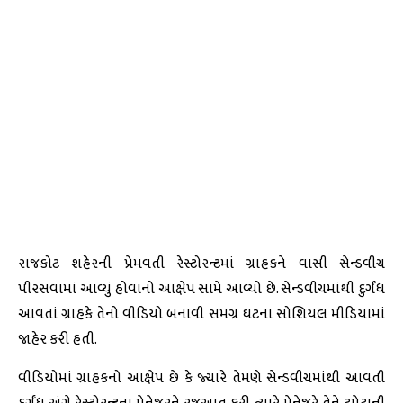
રાજકોટ શહેરની પ્રેમવતી રેસ્ટોરન્ટમાં ગ્રાહકને વાસી સેન્ડવીચ
પીરસવામાં આવ્યું હોવાનો આક્ષેપ સામે આવ્યો છે. સેન્ડવીચમાંથી દુર્ગંધ
આવતાં ગ્રાહકે તેનો વીડિયો બનાવી સમગ્ર ઘટના સોશિયલ મીડિયામાં
જાહેર કરી હતી.
વીડિયોમાં ગ્રાહકનો આક્ષેપ છે કે જ્યારે તેમણે સેન્ડવીચમાંથી આવતી