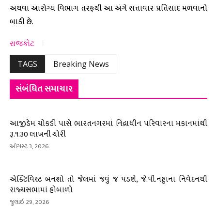
અથવા આરોગ્ય વિભાગ તરફથી આ અંગે સત્તાવાર પ્રતિસાદ મળવાનો
બાકી છે.
રાજકોટ
TAGS
Breaking News
સંબંધિત સમાચાર
આજીડેમ ચોકડી પાસે ભારતનગરમાં નિંદ્રાધીન પરિવારના મકાનમાંથી
રૂ.૧.૩૦ લાખની ચોરી
ઓગસ્ટ 3, 2026
એક્ટિવિસ્ટ બનશો તો જેલમાં જવું જ પડશે, જે.પી.નડ્ડાના નિવેદનથી
રાજ્યસભામાં હોબાળો
જુલાઇ 29, 2026