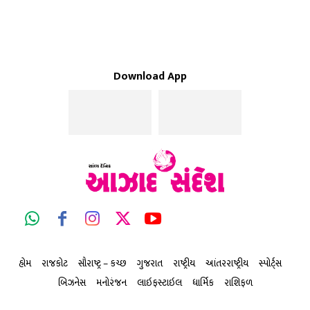
Download App
હોમ
રાજકોટ
સૌરાષ્ટ્ર – કચ્છ
ગુજરાત
રાષ્ટ્રીય
આંતરરાષ્ટ્રીય
સ્પોર્ટ્સ
બિઝનેસ
મનોરંજન
લાઇફસ્ટાઇલ
ધાર્મિક
રાશિફળ