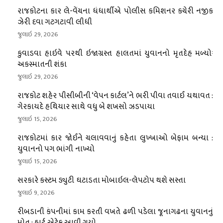
રાજકોટના કાર લે-વેંચના ધંધાર્થીએ પોલીસ કમિશનર કચેરી નજીક
ઝેરી દવા ગટગટાવી લીધી
જુલાઇ 29, 2026
કુવાડવા હાઇવે પરથી ઇજાગ્રસ્ત હાલતમાં યુવાનનો મૃતદેહ મળ્યોઃ
અકસ્માતની શંકા
જુલાઇ 29, 2026
રાજકોટ શહેર પીસીબીની ‘વેપન કાર્ટલ’ને ભરી પીવા તવાઈ યથાવત :
ગેરકાયદે હથિયાર સાથે વધુ બે શખસો ઝડપાયા
જુલાઇ 15, 2026
રાજકોટમાં કાર જોઈને ચલાવવાનું કહેતા લુખ્ખાઓ બેફામ બન્યા :
યુવાનનો પગ ભાંગી નાખ્યો
જુલાઇ 15, 2026
સરકારે કસ્ટમ ડ્યુટી ઘટાડતા મોબાઇલ-લેપટોપ થશે સસ્તા
જુલાઇ 9, 2026
રીબડાની કંપનીમાં કામ કરતી વખતે ઢળી પડેલા જૂનાગઢના યુવાનનું
મોત : હાર્ટ એટેક આવી ગયો