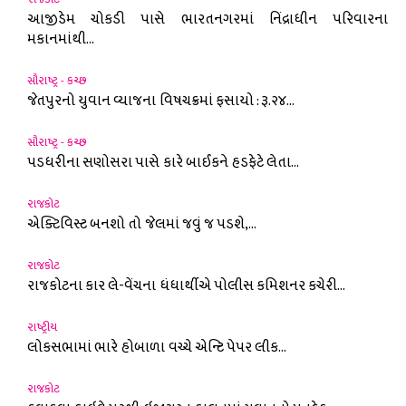
આજીડેમ ચોકડી પાસે ભારતનગરમાં નિંદ્રાધીન પરિવારના
મકાનમાંથી...
સૌરાષ્ટ્ર - કચ્છ
જેતપુરનો યુવાન વ્યાજના વિષચક્રમાં ફસાયો : રૂ.૨૪...
સૌરાષ્ટ્ર - કચ્છ
પડધરીના સણોસરા પાસે કારે બાઈકને હડફેટે લેતા...
રાજકોટ
એક્ટિવિસ્ટ બનશો તો જેલમાં જવું જ પડશે,...
રાજકોટ
રાજકોટના કાર લે-વેંચના ધંધાર્થીએ પોલીસ કમિશનર કચેરી...
રાષ્ટ્રીય
લોકસભામાં ભારે હોબાળા વચ્ચે એન્ટિ પેપર લીક...
રાજકોટ