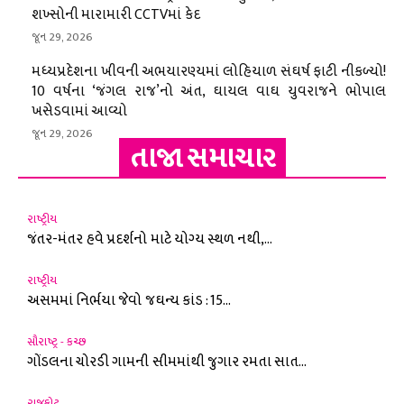
શખ્સોની મારામારી CCTVમાં કેદ
જૂન 29, 2026
મધ્યપ્રદેશના ખીવની અભયારણ્યમાં લોહિયાળ સંઘર્ષ ફાટી નીકળ્યો!
10 વર્ષના ‘જંગલ રાજ’નો અંત, ઘાયલ વાઘ યુવરાજને ભોપાલ
ખસેડવામાં આવ્યો
જૂન 29, 2026
તાજા સમાચાર
રાષ્ટ્રીય
જંતર-મંતર હવે પ્રદર્શનો માટે યોગ્ય સ્થળ નથી,...
રાષ્ટ્રીય
અસમમાં નિર્ભયા જેવો જઘન્ય કાંડ : 15...
સૌરાષ્ટ્ર - કચ્છ
ગોંડલના ચોરડી ગામની સીમમાંથી જુગાર રમતા સાત...
રાજકોટ