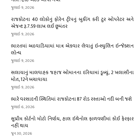
જુલાઇ 9, 2026
રાજકોટના 40 લોકોનું ફોરેન ટ્રીપનું બુકીંગ કરી ટુર ઓપરેટર અને
એજન્ટ રૂ.7.59 લાખ લઈ છૂમંતર
જુલાઇ 9, 2026
ભારતમાં અઠવાડિયામાં માત્ર એકવાર લેવાતું ઇન્સ્યુલિન ઇન્જેક્શન
લોન્ચ
જુલાઇ 9, 2026
સલાયાનું માલવાહક જહાજ ઓમાનના દરિયામાં ડૂબ્યું, 2 ખલાસીના
મોત, 12ને બચાવાયા
જુલાઇ 9, 2026
ભારે વરસાદની સ્થિતિમાં રાજકોટના 87 રોડ રસ્તાઓ નદી બની જશે
જુલાઇ 6, 2026
સુપ્રીમ કોર્ટનો મોટો નિર્ણય, હાલ ઇથેનોલ ફાળવણીમાં કોઈ ફેરફાર
નહીં થાય
જૂન 30, 2026