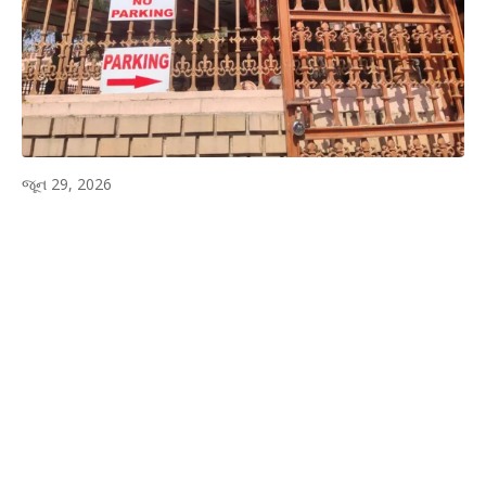
જૂન 29, 2026
WhatsApp
Facebook
Twitter
P