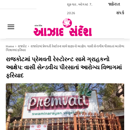
જાહેરાત
શુક્રવાર, ઓગસ્ટ 7,
સંપર્ક
2026
ઈ-પેપર
Home
રાજકોટ
રાજકોટમાં પ્રેમવતી રેસ્ટોરન્ટ સામે ગ્રાહકનો આક્ષેપ: વાસી સેન્ડવીચ પીરસાતાં આરોગ્ય
વિભાગમાં ફરિયાદ
રાજકોટમાં પ્રેમવતી રેસ્ટોરન્ટ સામે ગ્રાહકનો
આક્ષેપ: વાસી સેન્ડવીચ પીરસાતાં આરોગ્ય વિભાગમાં
ફરિયાદ