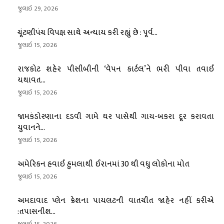
જુલાઇ 29, 2026
ચૂંટણીપંચ વિપક્ષ સાથે અન્યાય કરી રહ્યું છે : પૂર્વ...
જુલાઇ 15, 2026
રાજકોટ શહેર પીસીબીની ‘વેપન કાર્ટલ’ને ભરી પીવા તવાઈ
યથાવત...
જુલાઇ 15, 2026
જામકંડોરણાના દડવી ગામે ઘર પાસેથી ગાય-બકરા દૂર કરાવતા
યુવાનને...
જુલાઇ 15, 2026
અમેરિકન હવાઈ હુમલાથી ઈરાનમાં 30 થી વધુ લોકોના મોત
જુલાઇ 15, 2026
અમદાવાદ પ્લેન ક્રેશના પાયલટની વાતચીત જાહેર નહીં કરીએ
:તપાસનીશ...
જુલાઇ 15, 2026