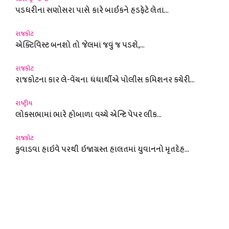
પડધરીના સણોસરા પાસે કારે બાઈકને હડફેટે લેતા...
રાજકોટ
એક્ટિવિસ્ટ બનશો તો જેલમાં જવું જ પડશે,...
રાજકોટ
રાજકોટના કાર લે-વેંચના ધંધાર્થીએ પોલીસ કમિશનર કચેરી...
રાષ્ટ્રીય
લોકસભામાં ભારે હોબાળા વચ્ચે એન્ટિ પેપર લીક...
રાજકોટ
કુવાડવા હાઇવે પરથી ઇજાગ્રસ્ત હાલતમાં યુવાનનો મૃતદેહ...