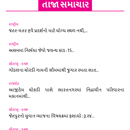
તાજા સમાચાર
રાષ્ટ્રીય
જંતર-મંતર હવે પ્રદર્શનો માટે યોગ્ય સ્થળ નથી,...
રાષ્ટ્રીય
અસમમાં નિર્ભયા જેવો જઘન્ય કાંડ : 15...
સૌરાષ્ટ્ર - કચ્છ
ગોંડલના ચોરડી ગામની સીમમાંથી જુગાર રમતા સાત...
રાજકોટ
આજીડેમ ચોકડી પાસે ભારતનગરમાં નિંદ્રાધીન પરિવારના
મકાનમાંથી...
સૌરાષ્ટ્ર - કચ્છ
જેતપુરનો યુવાન વ્યાજના વિષચક્રમાં ફસાયો : રૂ.૨૪...
સૌરાષ્ટ્ર - કચ્છ