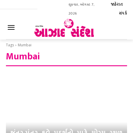
જાહેરાત
શુક્રવાર, ઓગસ્ટ 7,
સંપર્ક
2026
ઈ-પેપર
Tags
Mumbai
Mumbai