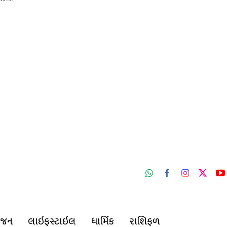
ંજન
લાઇફસ્ટાઇલ
ધાર્મિક
રાશિફળ