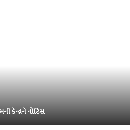
મની કેન્દ્રને નોટિસ