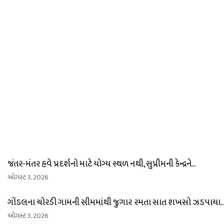
જંતર-મંતર હવે પ્રદર્શનો માટે યોગ્ય સ્થળ નથી, સુપ્રીમની કેન્દ્રને...
ઓગસ્ટ 3, 2026
ગોંડલના ચોરડી ગામની સીમમાંથી જુગાર રમતા સાત શખસો ઝડપાયા..
ઓગસ્ટ 3, 2026