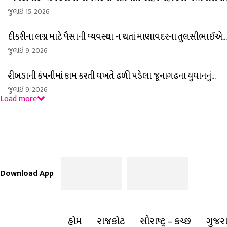
જુલાઇ 15, 2026
દીકરીના લગ્ન માટે પૈસાની વ્યવસ્થા ન થતાં માણાવદરના તુલસીભાઈએ...
જુલાઇ 9, 2026
રીબડાની કંપનીમાં કામ કરતી વખતે ઢળી પડેલા જૂનાગઢના યુવાનનું...
જુલાઇ 9, 2026
Load more
Download App
હોમ
રાજકોટ
સૌરાષ્ટ્ર – કચ્છ
ગુજર