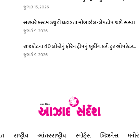
જુલાઇ 15, 2026
સરકારે કસ્ટમ ડ્યુટી ઘટાડતા મોબાઇલ-લેપટોપ થશે સસ્તા
જુલાઇ 9, 2026
રાજકોટના 40 લોકોનું ફોરેન ટ્રીપનું બુકીંગ કરી ટુર ઓપરેટર...
જુલાઇ 9, 2026
ાત
રાષ્ટ્રીય
આંતરરાષ્ટ્રીય
સ્પોર્ટ્સ
બિઝનેસ
મનોર