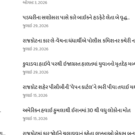
ઓગસ્ટ 3, 2026
પડધરીના સણોસરા પાસે કારે બાઈકને હડફેટે લેતા બે વૃદ્ધ...
જુલાઇ 29, 2026
રાજકોટના કાર લે-વેંચના ધંધાર્થીએ પોલીસ કમિશનર કચેરી નજ
જુલાઇ 29, 2026
કુવાડવા હાઇવે પરથી ઇજાગ્રસ્ત હાલતમાં યુવાનનો મૃતદેહ મળ્ય
જુલાઇ 29, 2026
રાજકોટ શહેર પીસીબીની ‘વેપન કાર્ટલ’ને ભરી પીવા તવાઈ યથ
જુલાઇ 15, 2026
.
અમેરિકન હવાઈ હુમલાથી ઈરાનમાં 30 થી વધુ લોકોના મોત
જુલાઇ 15, 2026
...
રાજકોટમાં કાર જોઈને ચલાવવાનું કહેતા લુખ્ખાઓ બેફામ બન્યા 