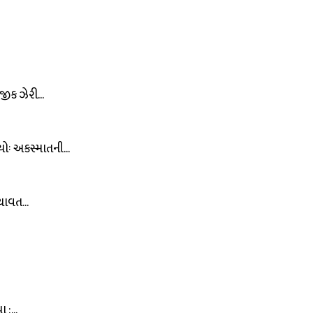
ીક ઝેરી...
ોઃ અકસ્માતની...
ાવત...
:...