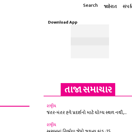
Search
જાહેરાત
સંપર્ક
Download App
ટાઇલ
ધાર્મિક
રાશિફળ
MORE
ઈ-પેપર
તાજા સમાચાર
રાષ્ટ્રીય
જંતર-મંતર હવે પ્રદર્શનો માટે યોગ્ય સ્થળ નથી,...
રાષ્ટ્રીય
અસમમાં નિર્ભયા જેવો જઘન્ય કાંડ : 15...