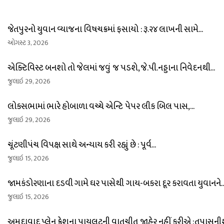
જેતપુરનો યુવાન વ્યાજના વિષચક્રમાં ફસાયો : રૂ.૨૪ લાખની સામે...
ઓગસ્ટ 3, 2026
એક્ટિવિસ્ટ બનશો તો જેલમાં જવું જ પડશે, જે.પી.નડ્ડાના નિવેદનથી...
જુલાઇ 29, 2026
લોકસભામાં ભારે હોબાળા વચ્ચે એન્ટિ પેપર લીક બિલ પાસ,...
જુલાઇ 29, 2026
ચૂંટણીપંચ વિપક્ષ સાથે અન્યાય કરી રહ્યું છે : પૂર્વ...
જુલાઇ 15, 2026
જામકંડોરણાના દડવી ગામે ઘર પાસેથી ગાય-બકરા દૂર કરાવતા યુવાનને..
જુલાઇ 15, 2026
અમદાવાદ પ્લેન ક્રેશના પાયલટની વાતચીત જાહેર નહીં કરીએ :તપાસનીશ