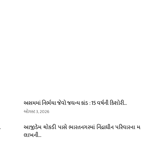
અસમમાં નિર્ભયા જેવો જઘન્ય કાંડ : 15 વર્ષની કિશોરી...
ઓગસ્ટ 3, 2026
.
આજીડેમ ચોકડી પાસે ભારતનગરમાં નિંદ્રાધીન પરિવારના મકા
લાખની...