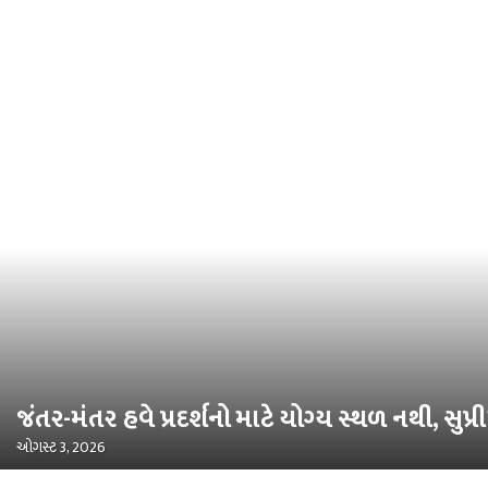
જંતર-મંતર હવે પ્રદર્શનો માટે યોગ્ય સ્થળ નથી, સુપ્રી
ઓગસ્ટ 3, 2026