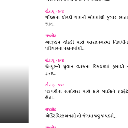
સૌરાષ્ટ્ર - કચ્છ
ગોંડલના ચોરડી ગામની સીમમાંથી જુગાર રમતા
સાત...
રાજકોટ
આજીડેમ ચોકડી પાસે ભારતનગરમાં નિંદ્રાધીન
પરિવારના મકાનમાંથી...
સૌરાષ્ટ્ર - કચ્છ
જેતપુરનો યુવાન વ્યાજના વિષચક્રમાં ફસાયો :
રૂ.૨૪...
સૌરાષ્ટ્ર - કચ્છ
પડધરીના સણોસરા પાસે કારે બાઈકને હડફેટે
લેતા...
રાજકોટ
એક્ટિવિસ્ટ બનશો તો જેલમાં જવું જ પડશે,...
રાજકોટ