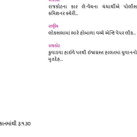
રાજકોટના કાર લે-વેંચના ધંધાર્થીએ પોલીસ
કમિશનર કચેરી...
રાષ્ટ્રીય
લોકસભામાં ભારે હોબાળા વચ્ચે એન્ટિ પેપર લીક...
રાજકોટ
કુવાડવા હાઇવે પરથી ઇજાગ્રસ્ત હાલતમાં યુવાનનો
મૃતદેહ...
નમાંથી રૂ.૧.૩૦