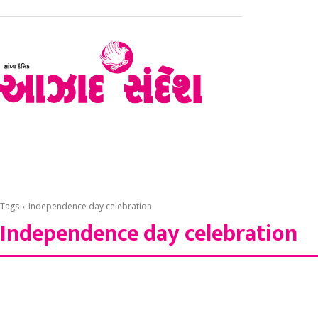
હોમ
રાજકોટ
સૌરાષ્ટ્ર – કચ્છ
ગુજરાત
રાષ્ટ્રીય
Tags
Independence day celebration
Independence day celebration