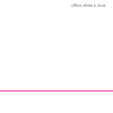
રવિવાર, ઓગસ્ટ 9, 2026
આંતરરાષ્ટ્રીય
સ્પોર્ટ્સ
બિઝનેસ
મનોરંજન
લાઇફસ્