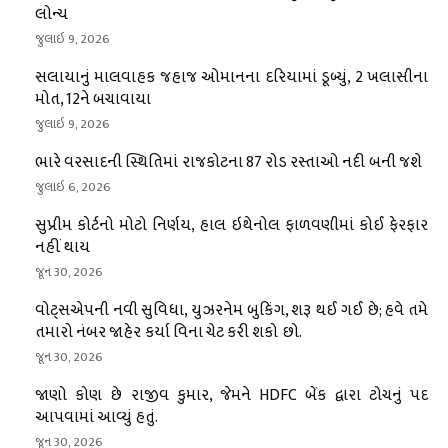
લોન્ચ
જુલાઇ 9, 2026
સલાયાનું માલવાહક જહાજ ઓમાનના દરિયામાં ડૂબ્યું, 2 ખલાસીના
મોત, 12ને બચાવાયા
જુલાઇ 9, 2026
ભારે વરસાદની સ્થિતિમાં રાજકોટના 87 રોડ રસ્તાઓ નદી બની જશે
જુલાઇ 6, 2026
સુપ્રીમ કોર્ટનો મોટો નિર્ણય, હાલ ઇથેનોલ ફાળવણીમાં કોઈ ફેરફાર
નહીં થાય
જૂન 30, 2026
વોટ્સએપની નવી સુવિધા, યુઝરનેમ બુકિંગ, શરૂ થઈ ગઈ છે; હવે તમે
તમારો નંબર જાહેર કર્યા વિના ચેટ કરી શકો છો.
જૂન 30, 2026
જાણો કોણ છે રાજીવ કુમાર, જેમને HDFC બેંક દ્વારા ટોચનું પદ
આપવામાં આવ્યું હતું.
જૂન 30, 2026