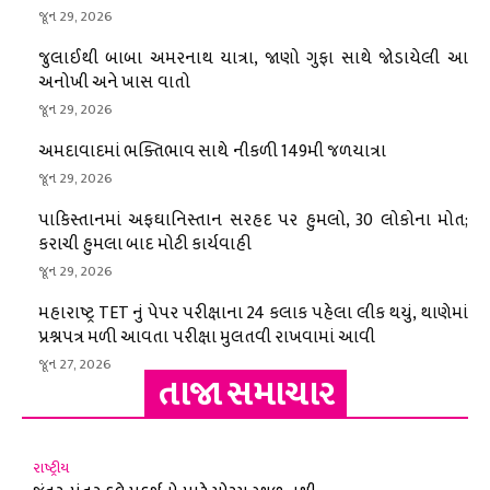
જૂન 29, 2026
જુલાઈથી બાબા અમરનાથ યાત્રા, જાણો ગુફા સાથે જોડાયેલી આ
અનોખી અને ખાસ વાતો
જૂન 29, 2026
અમદાવાદમાં ભક્તિભાવ સાથે નીકળી 149મી જળયાત્રા
જૂન 29, 2026
પાકિસ્તાનમાં અફઘાનિસ્તાન સરહદ પર હુમલો, 30 લોકોના મોત;
કરાચી હુમલા બાદ મોટી કાર્યવાહી
જૂન 29, 2026
મહારાષ્ટ્ર TET નું પેપર પરીક્ષાના 24 કલાક પહેલા લીક થયું, થાણેમાં
પ્રશ્નપત્ર મળી આવતા પરીક્ષા મુલતવી રાખવામાં આવી
જૂન 27, 2026
તાજા સમાચાર
રાષ્ટ્રીય