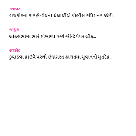
રાજકોટ
રાજકોટના કાર લે-વેંચના ધંધાર્થીએ પોલીસ કમિશનર કચેરી...
રાષ્ટ્રીય
લોકસભામાં ભારે હોબાળા વચ્ચે એન્ટિ પેપર લીક...
રાજકોટ
કુવાડવા હાઇવે પરથી ઇજાગ્રસ્ત હાલતમાં યુવાનનો મૃતદેહ...