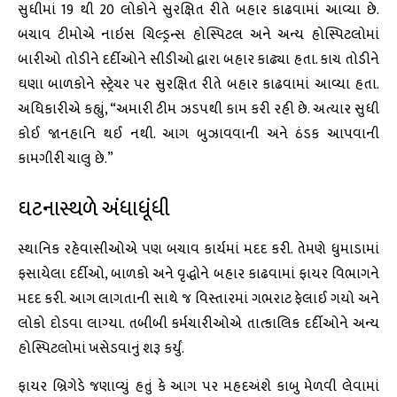
સુધીમાં 19 થી 20 લોકોને સુરક્ષિત રીતે બહાર કાઢવામાં આવ્યા છે.
બચાવ ટીમોએ નાઇસ ચિલ્ડ્રન્સ હોસ્પિટલ અને અન્ય હોસ્પિટલોમાં
બારીઓ તોડીને દર્દીઓને સીડીઓ દ્વારા બહાર કાઢ્યા હતા. કાચ તોડીને
ઘણા બાળકોને સ્ટ્રેચર પર સુરક્ષિત રીતે બહાર કાઢવામાં આવ્યા હતા.
અધિકારીએ કહ્યું, “અમારી ટીમ ઝડપથી કામ કરી રહી છે. અત્યાર સુધી
કોઈ જાનહાનિ થઈ નથી. આગ બુઝાવવાની અને ઠંડક આપવાની
કામગીરી ચાલુ છે.”
ઘટનાસ્થળે અંધાધૂંધી
સ્થાનિક રહેવાસીઓએ પણ બચાવ કાર્યમાં મદદ કરી. તેમણે ધુમાડામાં
ફસાયેલા દર્દીઓ, બાળકો અને વૃદ્ધોને બહાર કાઢવામાં ફાયર વિભાગને
મદદ કરી. આગ લાગતાની સાથે જ વિસ્તારમાં ગભરાટ ફેલાઈ ગયો અને
લોકો દોડવા લાગ્યા. તબીબી કર્મચારીઓએ તાત્કાલિક દર્દીઓને અન્ય
હોસ્પિટલોમાં ખસેડવાનું શરૂ કર્યું.
ફાયર બ્રિગેડે જણાવ્યું હતું કે આગ પર મહદઅંશે કાબુ મેળવી લેવામાં