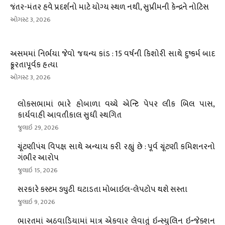
જંતર-મંતર હવે પ્રદર્શનો માટે યોગ્ય સ્થળ નથી, સુપ્રીમની કેન્દ્રને નોટિસ
ઓગસ્ટ 3, 2026
અસમમાં નિર્ભયા જેવો જઘન્ય કાંડ : 15 વર્ષની કિશોરી સાથે દુષ્કર્મ બાદ
ક્રૂરતાપૂર્વક હત્યા
ઓગસ્ટ 3, 2026
લોકસભામાં ભારે હોબાળા વચ્ચે એન્ટિ પેપર લીક બિલ પાસ,
કાર્યવાહી આવતીકાલ સુધી સ્થગિત
જુલાઇ 29, 2026
ચૂંટણીપંચ વિપક્ષ સાથે અન્યાય કરી રહ્યું છે : પૂર્વ ચૂંટણી કમિશનરનો
ગંભીર આરોપ
જુલાઇ 15, 2026
સરકારે કસ્ટમ ડ્યુટી ઘટાડતા મોબાઇલ-લેપટોપ થશે સસ્તા
જુલાઇ 9, 2026
ભારતમાં અઠવાડિયામાં માત્ર એકવાર લેવાતું ઇન્સ્યુલિન ઇન્જેક્શન