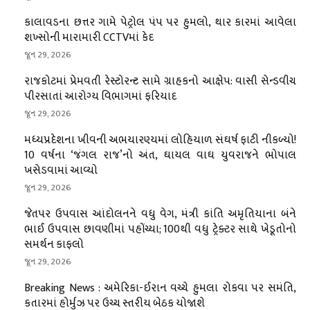
કાલાવડના છત્તર ગામે પેટ્રોલ પંપ પર હુમલો, થાર કારમાં આવેલા
શખ્સોની મારામારી CCTVમાં કેદ
જૂન 29, 2026
રાજકોટમાં પ્રેમવતી રેસ્ટોરન્ટ સામે ગ્રાહકનો આક્ષેપ: વાસી સેન્ડવીચ
પીરસાતાં આરોગ્ય વિભાગમાં ફરિયાદ
જૂન 29, 2026
મધ્યપ્રદેશના ખીવની અભયારણ્યમાં લોહિયાળ સંઘર્ષ ફાટી નીકળ્યો!
10 વર્ષના ‘જંગલ રાજ’નો અંત, ઘાયલ વાઘ યુવરાજને ભોપાલ
ખસેડવામાં આવ્યો
જૂન 29, 2026
જેતપર ઉપવાસ આંદોલનને વધુ વેગ, મંત્રી કાંતિ અમૃતિયાના બંને
ભાઈ ઉપવાસ છાવણીમાં પહોંચ્યા; 100થી વધુ ટ્રેક્ટર સાથે ખેડૂતોનો
સમર્થન કાફલો
જૂન 29, 2026
Breaking News : અમેરિકા-ઈરાન વચ્ચે હુમલા રોકવા પર સમંતિ,
કતારમાં હોર્મુઝ પર ઉચ્ચ સ્તરીય બેઠક યોજાશે