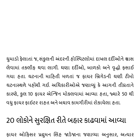
ધુમાડો ફેલાતાં જ, સંકુલની અંદરની હોસ્પિટલોમાં દાખલ દર્દીઓને શ્વાસ
લેવામાં તકલીફ થવા લાગી. ઘણા દર્દીઓ, બાળકો અને વૃદ્ધો ફસાઈ
ગયા હતા. ઘટનાની માહિતી મળતાં જ ફાયર બ્રિગેડની ઘણી ટીમો
ઘટનાસ્થળે પહોંચી ગઈ. અધિકારીઓએ જણાવ્યું કે આગની તીવ્રતાને
કારણે, કુલ 10 ફાયર એન્જિન મોકલવામાં આવ્યા હતા, જ્યારે 50 થી
વધુ ફાયર ફાઇટર રાહત અને બચાવ કામગીરીમાં રોકાયેલા હતા.
20 લોકોને સુરક્ષિત રીતે બહાર કાઢવામાં આવ્યા
ફાયર ઓફિસર પ્રદ્યુમન સિંહ જાડેજાના જણાવ્યા અનુસાર, અત્યાર