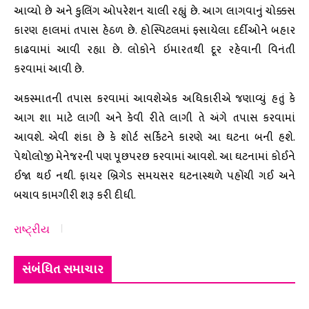
આવ્યો છે અને કુલિંગ ઓપરેશન ચાલી રહ્યું છે. આગ લાગવાનું ચોક્કસ
કારણ હાલમાં તપાસ હેઠળ છે. હોસ્પિટલમાં ફસાયેલા દર્દીઓને બહાર
કાઢવામાં આવી રહ્યા છે. લોકોને ઇમારતથી દૂર રહેવાની વિનંતી
કરવામાં આવી છે.
અકસ્માતની તપાસ કરવામાં આવશેએક અધિકારીએ જણાવ્યું હતું કે
આગ શા માટે લાગી અને કેવી રીતે લાગી તે અંગે તપાસ કરવામાં
આવશે. એવી શંકા છે કે શોર્ટ સર્કિટને કારણે આ ઘટના બની હશે.
પેથોલોજી મેનેજરની પણ પૂછપરછ કરવામાં આવશે. આ ઘટનામાં કોઈને
ઈજા થઈ નથી. ફાયર બ્રિગેડ સમયસર ઘટનાસ્થળે પહોંચી ગઈ અને
બચાવ કામગીરી શરૂ કરી દીધી.
રાષ્ટ્રીય
સંબંધિત સમાચાર