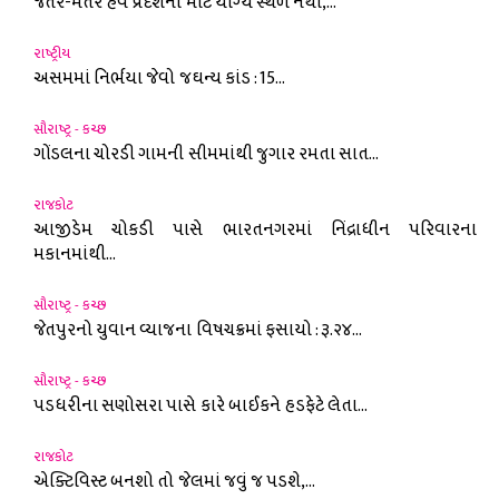
જંતર-મંતર હવે પ્રદર્શનો માટે યોગ્ય સ્થળ નથી,...
રાષ્ટ્રીય
અસમમાં નિર્ભયા જેવો જઘન્ય કાંડ : 15...
સૌરાષ્ટ્ર - કચ્છ
ગોંડલના ચોરડી ગામની સીમમાંથી જુગાર રમતા સાત...
રાજકોટ
આજીડેમ ચોકડી પાસે ભારતનગરમાં નિંદ્રાધીન પરિવારના
મકાનમાંથી...
સૌરાષ્ટ્ર - કચ્છ
જેતપુરનો યુવાન વ્યાજના વિષચક્રમાં ફસાયો : રૂ.૨૪...
સૌરાષ્ટ્ર - કચ્છ
પડધરીના સણોસરા પાસે કારે બાઈકને હડફેટે લેતા...
રાજકોટ
એક્ટિવિસ્ટ બનશો તો જેલમાં જવું જ પડશે,...