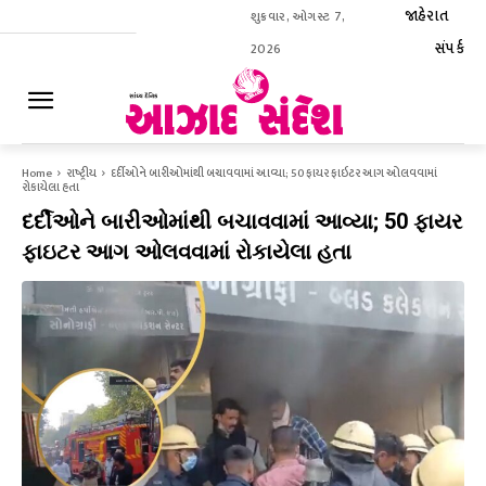
જાહેરાત
શુક્રવાર, ઓગસ્ટ 7,
સંપર્ક
2026
ઈ-પેપર
Home
રાષ્ટ્રીય
દર્દીઓને બારીઓમાંથી બચાવવામાં આવ્યા; 50 ફાયર ફાઇટર આગ ઓલવવામાં
રોકાયેલા હતા
દર્દીઓને બારીઓમાંથી બચાવવામાં આવ્યા; 50 ફાયર
ફાઇટર આગ ઓલવવામાં રોકાયેલા હતા