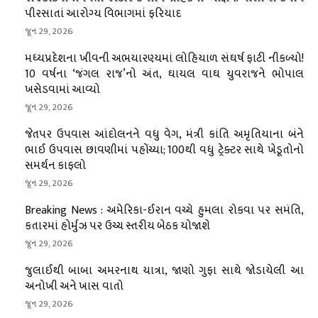
પીરસાતાં આરોગ્ય વિભાગમાં ફરિયાદ
જૂન 29, 2026
મધ્યપ્રદેશના ખીવની અભયારણ્યમાં લોહિયાળ સંઘર્ષ ફાટી નીકળ્યો!
10 વર્ષના ‘જંગલ રાજ’નો અંત, ઘાયલ વાઘ યુવરાજને ભોપાલ
ખસેડવામાં આવ્યો
જૂન 29, 2026
જેતપર ઉપવાસ આંદોલનને વધુ વેગ, મંત્રી કાંતિ અમૃતિયાના બંને
ભાઈ ઉપવાસ છાવણીમાં પહોંચ્યા; 100થી વધુ ટ્રેક્ટર સાથે ખેડૂતોનો
સમર્થન કાફલો
જૂન 29, 2026
Breaking News : અમેરિકા-ઈરાન વચ્ચે હુમલા રોકવા પર સમંતિ,
કતારમાં હોર્મુઝ પર ઉચ્ચ સ્તરીય બેઠક યોજાશે
જૂન 29, 2026
જુલાઈથી બાબા અમરનાથ યાત્રા, જાણો ગુફા સાથે જોડાયેલી આ
અનોખી અને ખાસ વાતો
જૂન 29, 2026