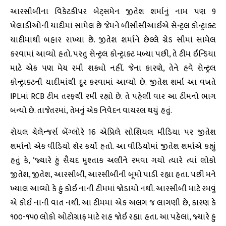
આરસીબીના વિકેટકીપર બેટ્સમેન જીતેશ શર્માનું નામ પણ 9
ખેલાડીઓની યાદીમાં સામેલ છે જેમને બીસીસીઆઈએ સેન્ટ્રલ કોન્ટ્રાક્ટ
યાદીમાંથી બહાર રાખ્યા છે. જીતેશ શર્માને છેલ્લે ગ્રેડ સીમાં સામેલ
કરવામાં આવ્યો હતો. પરંતુ સેન્ટ્રલ કોન્ટ્રાક્ટ મળ્યા પછી, તે ટીમ ઈન્ડિયા
માટે એક પણ મેચ રમી શક્યો નહીં. જેના કારણે, તેને હવે સેન્ટ્રલ
કોન્ટ્રાક્ટની યાદીમાંથી દૂર કરવામાં આવ્યો છે. જીતેશ શર્મા આ વખતે
IPLમાં RCB ટીમ તરફથી રમી રહ્યો છે. તે પહેલી વાર આ ટીમનો ભાગ
બન્યો છે. તાજેતરમાં, તેમનું એક નિવેદન વાયરલ થયું હતું.
રોયલ ચેલેન્જર્સ બેંગ્લોરે 16 એપ્રિલે સોશિયલ મીડિયા પર જીતેશ
શર્માનો એક વીડિયો શેર કર્યો હતો. આ વીડિયોમાં જીતેશ શર્માએ કહ્યું
હતું કે, ‘જ્યારે હું સૈયદ મુશ્તાક અલીને રમવા ગયો ત્યારે ત્યાં લોકો
જીતેશ, જીતેશ, આરસીબી, આરસીબીની બૂમો પાડી રહ્યા હતા. પછી મને
ખ્યાલ આવ્યો કે હું કોઈ નાની ટીમમાં જોડાયો નથી. આરસીબી માટે રમવું
એ કોઈ નાની વાત નથી. આ ટીમમાં એક અલગ જ લાગણી છે, કારણ કે
૧૦૦-૧૫૦ લોકો ઓટોગ્રાફ માટે રાહ જોઈ રહ્યા હતા. આ પહેલાં, જ્યારે હું