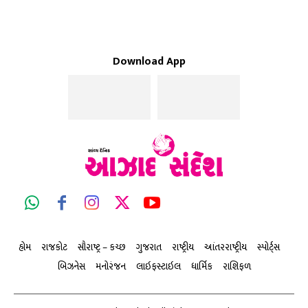
Download App
હોમ
રાજકોટ
સૌરાષ્ટ્ર – કચ્છ
ગુજરાત
રાષ્ટ્રીય
આંતરરાષ્ટ્રીય
સ્પોર્ટ્સ
બિઝનેસ
મનોરંજન
લાઇફસ્ટાઇલ
ધાર્મિક
રાશિફળ