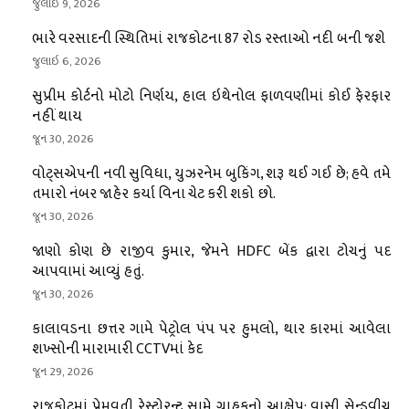
જુલાઇ 9, 2026
ભારે વરસાદની સ્થિતિમાં રાજકોટના 87 રોડ રસ્તાઓ નદી બની જશે
જુલાઇ 6, 2026
સુપ્રીમ કોર્ટનો મોટો નિર્ણય, હાલ ઇથેનોલ ફાળવણીમાં કોઈ ફેરફાર
નહીં થાય
જૂન 30, 2026
વોટ્સએપની નવી સુવિધા, યુઝરનેમ બુકિંગ, શરૂ થઈ ગઈ છે; હવે તમે
તમારો નંબર જાહેર કર્યા વિના ચેટ કરી શકો છો.
જૂન 30, 2026
જાણો કોણ છે રાજીવ કુમાર, જેમને HDFC બેંક દ્વારા ટોચનું પદ
આપવામાં આવ્યું હતું.
જૂન 30, 2026
કાલાવડના છત્તર ગામે પેટ્રોલ પંપ પર હુમલો, થાર કારમાં આવેલા
શખ્સોની મારામારી CCTVમાં કેદ
જૂન 29, 2026
રાજકોટમાં પ્રેમવતી રેસ્ટોરન્ટ સામે ગ્રાહકનો આક્ષેપ: વાસી સેન્ડવીચ