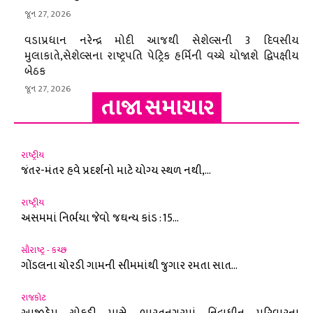
જૂન 27, 2026
વડાપ્રધાન નરેન્દ્ર મોદી આજથી સેશેલ્સની 3 દિવસીય
મુલાકાતે,સેશેલ્સના રાષ્ટ્રપતિ પેટ્રિક હર્મિની વચ્ચે યોજાશે દ્વિપક્ષીય
બેઠક
જૂન 27, 2026
તાજા સમાચાર
રાષ્ટ્રીય
જંતર-મંતર હવે પ્રદર્શનો માટે યોગ્ય સ્થળ નથી,...
રાષ્ટ્રીય
અસમમાં નિર્ભયા જેવો જઘન્ય કાંડ : 15...
સૌરાષ્ટ્ર - કચ્છ
ગોંડલના ચોરડી ગામની સીમમાંથી જુગાર રમતા સાત...
રાજકોટ