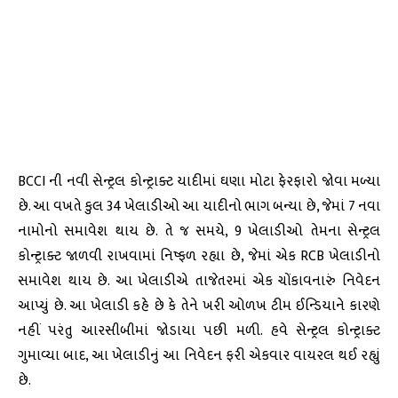
BCCI ની નવી સેન્ટ્રલ કોન્ટ્રાક્ટ યાદીમાં ઘણા મોટા ફેરફારો જોવા મળ્યા
છે. આ વખતે કુલ 34 ખેલાડીઓ આ યાદીનો ભાગ બન્યા છે, જેમાં 7 નવા
નામોનો સમાવેશ થાય છે. તે જ સમયે, 9 ખેલાડીઓ તેમના સેન્ટ્રલ
કોન્ટ્રાક્ટ જાળવી રાખવામાં નિષ્ફળ રહ્યા છે, જેમાં એક RCB ખેલાડીનો
સમાવેશ થાય છે. આ ખેલાડીએ તાજેતરમાં એક ચોંકાવનારું નિવેદન
આપ્યું છે. આ ખેલાડી કહે છે કે તેને ખરી ઓળખ ટીમ ઈન્ડિયાને કારણે
નહીં પરંતુ આરસીબીમાં જોડાયા પછી મળી. હવે સેન્ટ્રલ કોન્ટ્રાક્ટ
ગુમાવ્યા બાદ, આ ખેલાડીનું આ નિવેદન ફરી એકવાર વાયરલ થઈ રહ્યું
છે.