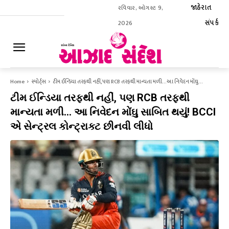
જાહેરાત
રવિવાર, ઓગસ્ટ 9,
સંપર્ક
2026
ઈ-પેપર
Home
સ્પોર્ટ્સ
ટીમ ઈન્ડિયા તરફથી નહીં, પણ RCB તરફથી માન્યતા મળી… આ નિવેદન મોંઘુ...
ટીમ ઈન્ડિયા તરફથી નહીં, પણ RCB તરફથી
માન્યતા મળી… આ નિવેદન મોંઘુ સાબિત થયું! BCCI
એ સેન્ટ્રલ કોન્ટ્રાક્ટ છીનવી લીધો