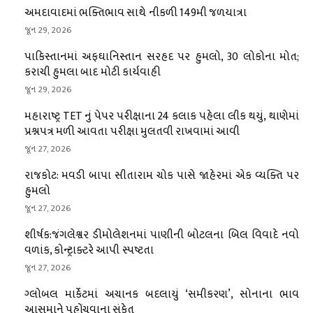
અમદાવાદમાં ભક્તિભાવ સાથે નીકળી 149મી જળયાત્રા
જૂન 29, 2026
પાકિસ્તાનમાં અફઘાનિસ્તાન સરહદ પર હુમલો, 30 લોકોના મોત;
કરાચી હુમલા બાદ મોટી કાર્યવાહી
જૂન 29, 2026
મહારાષ્ટ્ર TET નું પેપર પરીક્ષાના 24 કલાક પહેલા લીક થયું, થાણેમાં
પ્રશ્નપત્ર મળી આવતા પરીક્ષા મુલતવી રાખવામાં આવી
જૂન 27, 2026
રાજકોટ: મવડી બાપા સીતારામ ચોક પાસે જાહેરમાં એક વ્યક્તિ પર
હુમલો
જૂન 27, 2026
શીર્ષક:જંગલેશ્વર ડીમોલેશનમાં પાણીની બોટલના બિલ વિવાદે નવો
વળાંક, કોન્ટ્રાક્ટરે આપી સ્પષ્ટતા
જૂન 27, 2026
ગ્લોબલ માર્કેટમાં અચાનક બદલાયું ‘સમીકરણ’, સોનાના ભાવ
આસમાને પહોંચવાના સંકેત