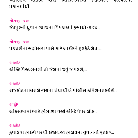
આજીડેમ ચોકડી પાસે ભારતનગરમાં નિંદ્રાધીન પરિવારના
મકાનમાંથી...
સૌરાષ્ટ્ર - કચ્છ
જેતપુરનો યુવાન વ્યાજના વિષચક્રમાં ફસાયો : રૂ.૨૪...
સૌરાષ્ટ્ર - કચ્છ
પડધરીના સણોસરા પાસે કારે બાઈકને હડફેટે લેતા...
રાજકોટ
એક્ટિવિસ્ટ બનશો તો જેલમાં જવું જ પડશે,...
રાજકોટ
રાજકોટના કાર લે-વેંચના ધંધાર્થીએ પોલીસ કમિશનર કચેરી...
રાષ્ટ્રીય
લોકસભામાં ભારે હોબાળા વચ્ચે એન્ટિ પેપર લીક...
રાજકોટ
કુવાડવા હાઇવે પરથી ઇજાગ્રસ્ત હાલતમાં યુવાનનો મૃતદેહ...