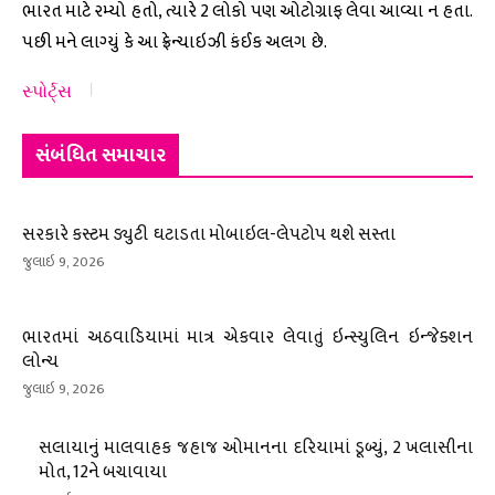
ભારત માટે રમ્યો હતો, ત્યારે 2 લોકો પણ ઓટોગ્રાફ લેવા આવ્યા ન હતા.
પછી મને લાગ્યું કે આ ફ્રેન્ચાઇઝી કંઈક અલગ છે.
સ્પોર્ટ્સ
સંબંધિત સમાચાર
સરકારે કસ્ટમ ડ્યુટી ઘટાડતા મોબાઇલ-લેપટોપ થશે સસ્તા
જુલાઇ 9, 2026
ભારતમાં અઠવાડિયામાં માત્ર એકવાર લેવાતું ઇન્સ્યુલિન ઇન્જેક્શન
લોન્ચ
જુલાઇ 9, 2026
સલાયાનું માલવાહક જહાજ ઓમાનના દરિયામાં ડૂબ્યું, 2 ખલાસીના
મોત, 12ને બચાવાયા