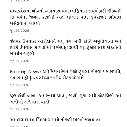
જૂન 29, 2026
મધ્યપ્રદેશના ખીવની અભયારણ્યમાં લોહિયાળ સંઘર્ષ ફાટી નીકળ્યો!
10 વર્ષના ‘જંગલ રાજ’નો અંત, ઘાયલ વાઘ યુવરાજને ભોપાલ
ખસેડવામાં આવ્યો
જૂન 29, 2026
જેતપર ઉપવાસ આંદોલનને વધુ વેગ, મંત્રી કાંતિ અમૃતિયાના બંને
ભાઈ ઉપવાસ છાવણીમાં પહોંચ્યા; 100થી વધુ ટ્રેક્ટર સાથે ખેડૂતોનો
સમર્થન કાફલો
જૂન 29, 2026
Breaking News : અમેરિકા-ઈરાન વચ્ચે હુમલા રોકવા પર સમંતિ,
કતારમાં હોર્મુઝ પર ઉચ્ચ સ્તરીય બેઠક યોજાશે
જૂન 29, 2026
જુલાઈથી બાબા અમરનાથ યાત્રા, જાણો ગુફા સાથે જોડાયેલી આ
અનોખી અને ખાસ વાતો
જૂન 29, 2026
અમદાવાદમાં ભક્તિભાવ સાથે નીકળી 149મી જળયાત્રા
જૂન 29, 2026