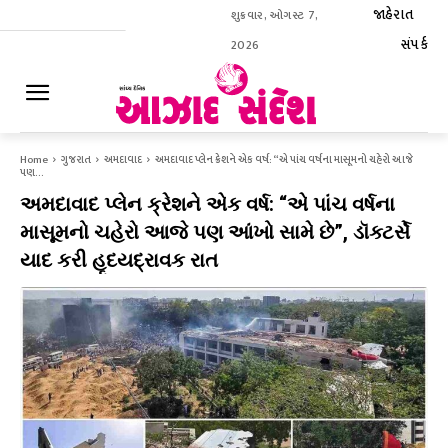
જાહેરાત
શુક્રવાર, ઓગસ્ટ 7,
સંપર્ક
2026
ઈ-પેપર
Home
ગુજરાત
અમદાવાદ
અમદાવાદ પ્લેન ક્રેશને એક વર્ષ: “એ પાંચ વર્ષના માસૂમનો ચહેરો આજે
પણ...
અમદાવાદ પ્લેન ક્રેશને એક વર્ષ: “એ પાંચ વર્ષના
માસૂમનો ચહેરો આજે પણ આંખો સામે છે”, ડૉક્ટર્સે
યાદ કરી હૃદયદ્રાવક રાત