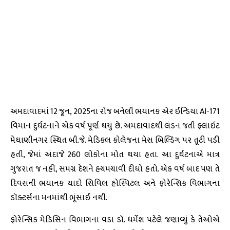
અમદાવાદમાં 12 જૂન, 2025ના રોજ બનેલી ભયાનક એર ઈન્ડિયા AI-171
વિમાન દુર્ઘટનાને એક વર્ષ પૂર્ણ થયું છે. અમદાવાદથી લંડન જતી ફ્લાઇટ
મેઘાણીનગર સ્થિત બી.જે. મેડિકલ કોલેજના મેસ બિલ્ડિંગ પર તૂટી પડી
હતી, જેમાં અંદાજે 260 લોકોના મોત થયા હતા. આ દુર્ઘટનાએ માત્ર
ગુજરાત જ નહીં, સમગ્ર દેશને હચમચાવી દીધો હતો. એક વર્ષ બાદ પણ તે
દિવસની ભયાનક યાદો સિવિલ હોસ્પિટલ અને ફોરેન્સિક વિભાગના
ડૉક્ટર્સના મનમાંથી ભૂંસાઈ નથી.
ફોરેન્સિક મેડિસિન વિભાગના વડા ડૉ. ધર્મેશ પટેલે જણાવ્યું કે તેઓએ