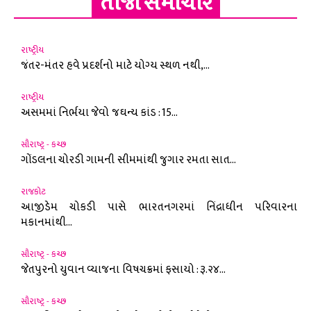
તાજા સમાચાર
રાષ્ટ્રીય
જંતર-મંતર હવે પ્રદર્શનો માટે યોગ્ય સ્થળ નથી,...
રાષ્ટ્રીય
અસમમાં નિર્ભયા જેવો જઘન્ય કાંડ : 15...
સૌરાષ્ટ્ર - કચ્છ
ગોંડલના ચોરડી ગામની સીમમાંથી જુગાર રમતા સાત...
રાજકોટ
આજીડેમ ચોકડી પાસે ભારતનગરમાં નિંદ્રાધીન પરિવારના
મકાનમાંથી...
સૌરાષ્ટ્ર - કચ્છ
જેતપુરનો યુવાન વ્યાજના વિષચક્રમાં ફસાયો : રૂ.૨૪...
સૌરાષ્ટ્ર - કચ્છ