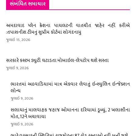
સંબંધિત સમાચાર
અમદાવાદ પ્લેન ક્રેશના પાયલટની વાતચીત જાહેર નહીં કરીએ
:તપાસનીશ ટીમનું સુપ્રીમ કોર્ટમાં સોગંદનામુ
જુલાઇ 15, 2026
સરકારે કસ્ટમ ડ્યુટી ઘટાડતા મોબાઇલ-લેપટોપ થશે સસ્તા
જુલાઇ 9, 2026
ભારતમાં અઠવાડિયામાં માત્ર એકવાર લેવાતું ઇન્સ્યુલિન ઇન્જેક્શન
લોન્ચ
જુલાઇ 9, 2026
સલાયાનું માલવાહક જહાજ ઓમાનના દરિયામાં ડૂબ્યું, 2 ખલાસીના
મોત, 12ને બચાવાયા
જુલાઇ 9, 2026
ભારે વરસાદની સ્થિતિમાં રાજકોટના 87 રોડ રસ્તાઓ નદી બની જશે