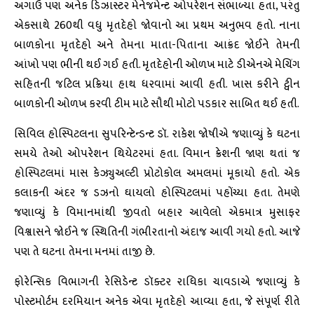
અગાઉ પણ અનેક ડિઝાસ્ટર મેનેજમેન્ટ ઓપરેશન સંભાળ્યા હતા, પરંતુ
એકસાથે 260થી વધુ મૃતદેહો જોવાનો આ પ્રથમ અનુભવ હતો. નાના
બાળકોના મૃતદેહો અને તેમના માતા-પિતાના આક્રંદ જોઈને તેમની
આંખો પણ ભીની થઈ ગઈ હતી. મૃતદેહોની ઓળખ માટે ડીએનએ મેચિંગ
સહિતની જટિલ પ્રક્રિયા હાથ ધરવામાં આવી હતી. ખાસ કરીને ટ્વીન
બાળકોની ઓળખ કરવી ટીમ માટે સૌથી મોટો પડકાર સાબિત થઈ હતી.
સિવિલ હોસ્પિટલના સુપરિન્ટેન્ડન્ટ ડૉ. રાકેશ જોષીએ જણાવ્યું કે ઘટના
સમયે તેઓ ઓપરેશન થિયેટરમાં હતા. વિમાન ક્રેશની જાણ થતાં જ
હોસ્પિટલમાં માસ કેઝ્યુઅલ્ટી પ્રોટોકોલ અમલમાં મૂકાયો હતો. એક
કલાકની અંદર જ ડઝનો ઘાયલો હોસ્પિટલમાં પહોંચ્યા હતા. તેમણે
જણાવ્યું કે વિમાનમાંથી જીવતો બહાર આવેલો એકમાત્ર મુસાફર
વિશ્વાસને જોઈને જ સ્થિતિની ગંભીરતાનો અંદાજ આવી ગયો હતો. આજે
પણ તે ઘટના તેમના મનમાં તાજી છે.
ફોરેન્સિક વિભાગની રેસિડેન્ટ ડૉક્ટર રાધિકા ચાવડાએ જણાવ્યું કે
પોસ્ટમોર્ટમ દરમિયાન અનેક એવા મૃતદેહો આવ્યા હતા, જે સંપૂર્ણ રીતે