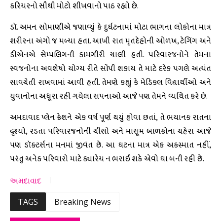
કરિયરનો સૌથી મોટો શીખવાનો પાઠ રહ્યો છે.
ડૉ. અમન સોમાણીએ જણાવ્યું કે દુર્ઘટનામાં મોટા ભાગના લોકોના માત્ર
શરીરના અંગો જ મળ્યા હતા. આખી રાત મૃતદેહોની ઓળખ, ટેગિંગ અને
ડીએનએ સેમ્પલિંગની કામગીરી ચાલી હતી. પરિવારજનોને તેમના
સ્વજનોના અવશેષો યોગ્ય રીતે સોંપી શકાય તે માટે દરેક પગલે અત્યંત
સાવચેતી રાખવામાં આવી હતી. તેમણે કહ્યું કે મેડિકલ વિદ્યાર્થીઓ અને
યુવાનોના અધૂરા રહી ગયેલા સપનાઓ આજે પણ તેમને વ્યથિત કરે છે.
અમદાવાદ પ્લેન ક્રેશને એક વર્ષ પૂર્ણ થયું હોવા છતાં, તે ભયાનક રાતના
દૃશ્યો, રડતા પરિવારજનોની ચીસો અને માસૂમ બાળકોના ચહેરા આજે
પણ ડૉક્ટર્સના મનમાં જીવંત છે. આ ઘટના માત્ર એક અકસ્માત નહીં,
પરંતુ અનેક પરિવારો માટે ક્યારેય ન ભરાઈ શકે એવો ઘા બની રહી છે.
અમદાવાદ
TAGS
Breaking News