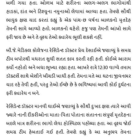
બળી ગયા હતા. ઓળખ માટે શરીરના અલગ-અલગ ભાગોમાંથી
હાડકાં, દાંત અને ટિશ્યૂના નમૂનાઓ લેવામાં આવ્યા હતા. તેમણે સૌથી
ભાવુક ક્ષણ યાદ કરતાં કહ્યું કે એક પાંચ-છ વર્ષના બાળકનો મૃતદેહ
તેમની સામે આવ્યો હતો. બાળકનો ચહેરો હજુ પણ તેમની આંખો સામે
ફરી જાય છે અને તે દૃશ્ય તેઓ ક્યારેય ભૂલી શકશે નહીં.
બી.જે. મેડિકલ કોલેજના રેસિડેન્ટ ડૉક્ટર પ્રેય દેસાઈએ જણાવ્યું કે સમગ્ર
ટીમ બપોરથી મધરાત સુધી સતત કામ કરતી રહી હતી. કોઈએ આરામ
કર્યો નહોતો અને બધા ભૂખ્યા રહ્યા હતા. આખરે રાત્રે 12:30 વાગ્યે તમામ
ડૉક્ટર્સે સાથે બેસીને ખીચડી ખાધી હતી. તેમના મતે આ ઘટના જીવનભર
યાદ રહે તેવી હતી, પરંતુ તેઓ ઈચ્છે છે કે ભવિષ્યમાં આવી કોઈ દુર્ઘટના
ફરી ક્યારેય ન બને.
રેસિડેન્ટ ડૉક્ટર માનવી ઘાઈએ જણાવ્યું કે સૌથી દુઃખદ ક્ષણ ત્યારે આવી
જ્યારે નાની દીકરીઓના માતા-પિતા પોતાના સંતાનના સંપૂર્ણ મૃતદેહના
બદલે માત્ર શરીરના ભાગો લેવા હોસ્પિટલ પહોંચ્યા હતા. આ દૃશ્ય જોઈ
સમગ્ર ટીમ હેબતાઈ ગઈ હતી. તેમણે કહ્યું કે આ અનુભવ તેમના