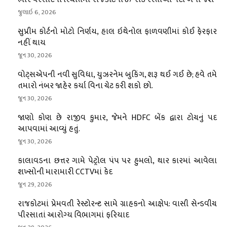
જુલાઇ 6, 2026
સુપ્રીમ કોર્ટનો મોટો નિર્ણય, હાલ ઇથેનોલ ફાળવણીમાં કોઈ ફેરફાર
નહીં થાય
જૂન 30, 2026
વોટ્સએપની નવી સુવિધા, યુઝરનેમ બુકિંગ, શરૂ થઈ ગઈ છે; હવે તમે
તમારો નંબર જાહેર કર્યા વિના ચેટ કરી શકો છો.
જૂન 30, 2026
જાણો કોણ છે રાજીવ કુમાર, જેમને HDFC બેંક દ્વારા ટોચનું પદ
આપવામાં આવ્યું હતું.
જૂન 30, 2026
કાલાવડના છત્તર ગામે પેટ્રોલ પંપ પર હુમલો, થાર કારમાં આવેલા
શખ્સોની મારામારી CCTVમાં કેદ
જૂન 29, 2026
રાજકોટમાં પ્રેમવતી રેસ્ટોરન્ટ સામે ગ્રાહકનો આક્ષેપ: વાસી સેન્ડવીચ
પીરસાતાં આરોગ્ય વિભાગમાં ફરિયાદ