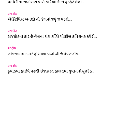
પડધરીના સણોસરા પાસે કારે બાઈકને હડફેટે લેતા...
રાજકોટ
એક્ટિવિસ્ટ બનશો તો જેલમાં જવું જ પડશે,...
રાજકોટ
રાજકોટના કાર લે-વેંચના ધંધાર્થીએ પોલીસ કમિશનર કચેરી...
રાષ્ટ્રીય
લોકસભામાં ભારે હોબાળા વચ્ચે એન્ટિ પેપર લીક...
રાજકોટ
કુવાડવા હાઇવે પરથી ઇજાગ્રસ્ત હાલતમાં યુવાનનો મૃતદેહ...