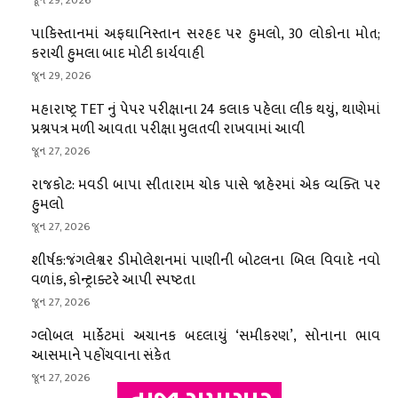
પાકિસ્તાનમાં અફઘાનિસ્તાન સરહદ પર હુમલો, 30 લોકોના મોત;
કરાચી હુમલા બાદ મોટી કાર્યવાહી
જૂન 29, 2026
મહારાષ્ટ્ર TET નું પેપર પરીક્ષાના 24 કલાક પહેલા લીક થયું, થાણેમાં
પ્રશ્નપત્ર મળી આવતા પરીક્ષા મુલતવી રાખવામાં આવી
જૂન 27, 2026
રાજકોટ: મવડી બાપા સીતારામ ચોક પાસે જાહેરમાં એક વ્યક્તિ પર
હુમલો
જૂન 27, 2026
શીર્ષક:જંગલેશ્વર ડીમોલેશનમાં પાણીની બોટલના બિલ વિવાદે નવો
વળાંક, કોન્ટ્રાક્ટરે આપી સ્પષ્ટતા
જૂન 27, 2026
ગ્લોબલ માર્કેટમાં અચાનક બદલાયું ‘સમીકરણ’, સોનાના ભાવ
આસમાને પહોંચવાના સંકેત
જૂન 27, 2026