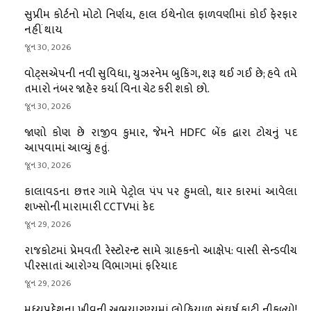
સુપ્રીમ કોર્ટનો મોટો નિર્ણય, હાલ ઇથેનોલ ફાળવણીમાં કોઈ ફેરફાર
નહીં થાય
જૂન 30, 2026
વોટ્સએપની નવી સુવિધા, યુઝરનેમ બુકિંગ, શરૂ થઈ ગઈ છે; હવે તમે
તમારો નંબર જાહેર કર્યા વિના ચેટ કરી શકો છો.
જૂન 30, 2026
જાણો કોણ છે રાજીવ કુમાર, જેમને HDFC બેંક દ્વારા ટોચનું પદ
આપવામાં આવ્યું હતું.
જૂન 30, 2026
કાલાવડના છત્તર ગામે પેટ્રોલ પંપ પર હુમલો, થાર કારમાં આવેલા
શખ્સોની મારામારી CCTVમાં કેદ
જૂન 29, 2026
રાજકોટમાં પ્રેમવતી રેસ્ટોરન્ટ સામે ગ્રાહકનો આક્ષેપ: વાસી સેન્ડવીચ
પીરસાતાં આરોગ્ય વિભાગમાં ફરિયાદ
જૂન 29, 2026
મધ્યપ્રદેશના ખીવની અભયારણ્યમાં લોહિયાળ સંઘર્ષ ફાટી નીકળ્યો!