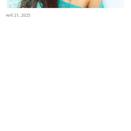
માર્ચ 21, 2025
WhatsApp
Facebook
Twitter
P