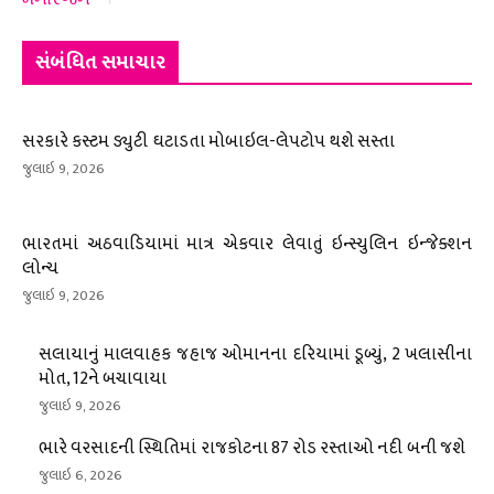
સંબંધિત સમાચાર
સરકારે કસ્ટમ ડ્યુટી ઘટાડતા મોબાઇલ-લેપટોપ થશે સસ્તા
જુલાઇ 9, 2026
ભારતમાં અઠવાડિયામાં માત્ર એકવાર લેવાતું ઇન્સ્યુલિન ઇન્જેક્શન
લોન્ચ
જુલાઇ 9, 2026
સલાયાનું માલવાહક જહાજ ઓમાનના દરિયામાં ડૂબ્યું, 2 ખલાસીના
મોત, 12ને બચાવાયા
જુલાઇ 9, 2026
ભારે વરસાદની સ્થિતિમાં રાજકોટના 87 રોડ રસ્તાઓ નદી બની જશે
જુલાઇ 6, 2026