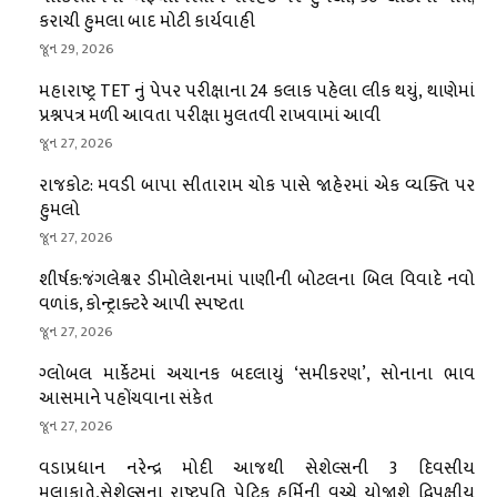
કરાચી હુમલા બાદ મોટી કાર્યવાહી
જૂન 29, 2026
મહારાષ્ટ્ર TET નું પેપર પરીક્ષાના 24 કલાક પહેલા લીક થયું, થાણેમાં
પ્રશ્નપત્ર મળી આવતા પરીક્ષા મુલતવી રાખવામાં આવી
જૂન 27, 2026
રાજકોટ: મવડી બાપા સીતારામ ચોક પાસે જાહેરમાં એક વ્યક્તિ પર
હુમલો
જૂન 27, 2026
શીર્ષક:જંગલેશ્વર ડીમોલેશનમાં પાણીની બોટલના બિલ વિવાદે નવો
વળાંક, કોન્ટ્રાક્ટરે આપી સ્પષ્ટતા
જૂન 27, 2026
ગ્લોબલ માર્કેટમાં અચાનક બદલાયું ‘સમીકરણ’, સોનાના ભાવ
આસમાને પહોંચવાના સંકેત
જૂન 27, 2026
વડાપ્રધાન નરેન્દ્ર મોદી આજથી સેશેલ્સની 3 દિવસીય
મુલાકાતે,સેશેલ્સના રાષ્ટ્રપતિ પેટ્રિક હર્મિની વચ્ચે યોજાશે દ્વિપક્ષીય