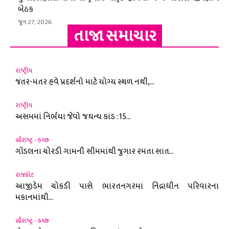
બેઠક
જૂન 27, 2026
તાજા સમાચાર
રાષ્ટ્રીય
જંતર-મંતર હવે પ્રદર્શનો માટે યોગ્ય સ્થળ નથી,...
રાષ્ટ્રીય
અસમમાં નિર્ભયા જેવો જઘન્ય કાંડ : 15...
સૌરાષ્ટ્ર - કચ્છ
ગોંડલના ચોરડી ગામની સીમમાંથી જુગાર રમતા સાત...
રાજકોટ
આજીડેમ ચોકડી પાસે ભારતનગરમાં નિંદ્રાધીન પરિવારના
મકાનમાંથી...
સૌરાષ્ટ્ર - કચ્છ