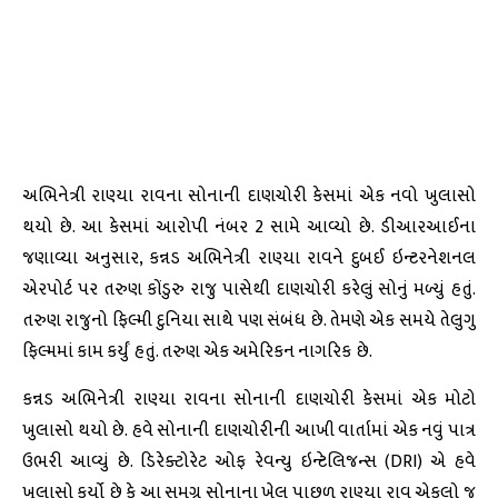
અભિનેત્રી રાણ્યા રાવના સોનાની દાણચોરી કેસમાં એક નવો ખુલાસો
થયો છે. આ કેસમાં આરોપી નંબર 2 સામે આવ્યો છે. ડીઆરઆઈના
જણાવ્યા અનુસાર, કન્નડ અભિનેત્રી રાણ્યા રાવને દુબઈ ઇન્ટરનેશનલ
એરપોર્ટ પર તરુણ કોંડુરુ રાજુ પાસેથી દાણચોરી કરેલું સોનું મળ્યું હતું.
તરુણ રાજુનો ફિલ્મી દુનિયા સાથે પણ સંબંધ છે. તેમણે એક સમયે તેલુગુ
ફિલ્મમાં કામ કર્યું હતું. તરુણ એક અમેરિકન નાગરિક છે.
કન્નડ અભિનેત્રી રાણ્યા રાવના સોનાની દાણચોરી કેસમાં એક મોટો
ખુલાસો થયો છે. હવે સોનાની દાણચોરીની આખી વાર્તામાં એક નવું પાત્ર
ઉભરી આવ્યું છે. ડિરેક્ટોરેટ ઓફ રેવન્યુ ઇન્ટેલિજન્સ (DRI) એ હવે
ખુલાસો કર્યો છે કે આ સમગ્ર સોનાના ખેલ પાછળ રાણ્યા રાવ એકલો જ