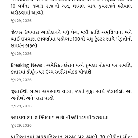
10 વર્ષના ‘જંગલ રાજ’નો અંત, ઘાયલ વાઘ યુવરાજને ભોપાલ
ખસેડવામાં આવ્યો
જૂન 29, 2026
જેતપર ઉપવાસ આંદોલનને વધુ વેગ, મંત્રી કાંતિ અમૃતિયાના બંને
ભાઈ ઉપવાસ છાવણીમાં પહોંચ્યા; 100થી વધુ ટ્રેક્ટર સાથે ખેડૂતોનો
સમર્થન કાફલો
જૂન 29, 2026
Breaking News : અમેરિકા-ઈરાન વચ્ચે હુમલા રોકવા પર સમંતિ,
કતારમાં હોર્મુઝ પર ઉચ્ચ સ્તરીય બેઠક યોજાશે
જૂન 29, 2026
જુલાઈથી બાબા અમરનાથ યાત્રા, જાણો ગુફા સાથે જોડાયેલી આ
અનોખી અને ખાસ વાતો
જૂન 29, 2026
અમદાવાદમાં ભક્તિભાવ સાથે નીકળી 149મી જળયાત્રા
જૂન 29, 2026
પાકિસ્તાનમાં અફઘાનિસ્તાન સરહદ પર હુમલો, 30 લોકોના મોત;