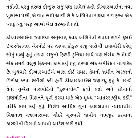
નહોતો, પરંતુ તરુણ કોન્ડુરુ રાજુ પણ સામેલ હતો. ડીઆરઆઈના નવા
ખુલાસા પછી, એ વાત સામે આવી છે કે અભિનેતા રાણ્યા રાવ ફક્ત એક
પ્યાદુ હતું, પરંતુ આખો ખેલ તરુણનો હતો.
ડીઆરઆઈના જણાવ્યા અનુસાર, કન્નડ અભિનેત્રી રાણ્યા રાવને દુબઈ
ઇન્ટરનેશનલ એરપોર્ટ પર તરુણ કોંડુરુ રાજુ પાસેથી દાણચોરી કરેલું
સોનું મળ્યું હતું. તરુણ રાજુનો ફિલ્મી દુનિયા સાથે પણ સંબંધ છે. તેમણે
એક સમયે તેલુગુ ફિલ્મમાં કામ કર્યું હતું. તરુણ એક અમેરિકન નાગરિક
છે. બુધવારે ડીઆરઆઈએ ખાસ કોર્ટ સમક્ષ તેમની જામીન અરજીનો
વિરોધ કરતા દલીલો કરી હતી. ડીઆરઆઈએ જણાવ્યું હતું કે તરુણે
તેના યુએસ પાસપોર્ટનો “દુરુપયોગ” કર્યો હતો અને સોનાની
દાણચોરીના મિશનને પૂર્ણ કરવા માટે એક મુખ્ય “આંતરરાષ્ટ્રીય કડી”
તરીકે કામ કર્યું હતું. વિશેષ આર્થિક ગુના અદાલતના ન્યાયાધીશ
વિશ્વનાથ ચન્નાબાસપ્પા ગૌદરે ગુરુવારે જામીન નામંજૂર કરવાના
કારણોની વિગતો આપતો આદેશ જારી કર્યો.
મનોરંજન