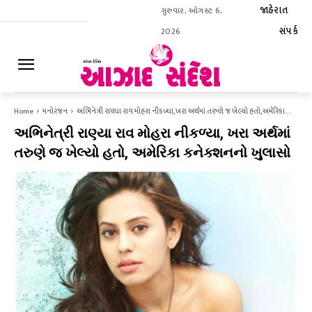
જાહેરાત
ગુરુવાર, ઓગસ્ટ 6,
સંપર્ક
2026
ઈ-પેપર
Home
મનોરંજન
અભિનેત્રી રાણ્યા રાવ મોહરા નીકળ્યા, ખરા અર્થમાં તરુણે જ ખેલ્યો હતો, અમેરિકા...
અભિનેત્રી રાણ્યા રાવ મોહરા નીકળ્યા, ખરા અર્થમાં
તરુણે જ ખેલ્યો હતો, અમેરિકા કનેક્શનનો ખુલાસો