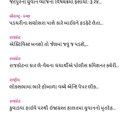
જેતપુરનો યુવાન વ્યાજના વિષચક્રમાં ફસાયો : રૂ.૨૪...
સૌરાષ્ટ્ર - કચ્છ
પડધરીના સણોસરા પાસે કારે બાઈકને હડફેટે લેતા...
રાજકોટ
એક્ટિવિસ્ટ બનશો તો જેલમાં જવું જ પડશે,...
રાજકોટ
રાજકોટના કાર લે-વેંચના ધંધાર્થીએ પોલીસ કમિશનર કચેરી...
રાષ્ટ્રીય
લોકસભામાં ભારે હોબાળા વચ્ચે એન્ટિ પેપર લીક...
રાજકોટ
કુવાડવા હાઇવે પરથી ઇજાગ્રસ્ત હાલતમાં યુવાનનો મૃતદેહ...