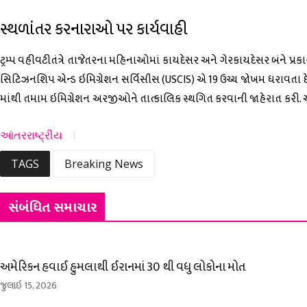
સ્થળાંતર કરનારાઓ પર કાર્યવાહી
ટ્રમ્પ વહીવટીતંત્રે તાજેતરના મહિનાઓમાં કાયદેસર અને ગેરકાયદેસર બંને પ્રકારન
સિટિઝનશિપ એન્ડ ઇમિગ્રેશન સર્વિસીસ (USCIS) એ 19 ઉચ્ચ જોખમ ધરાવતા દે
માંથી તમામ ઇમિગ્રેશન અરજીઓને તાત્કાલિક સ્થગિત કરવાની જાહેરાત કરી. 
આંતરરાષ્ટ્રીય
TAGS
Breaking News
સંબંધિત સમાચાર
અમેરિકન હવાઈ હુમલાથી ઈરાનમાં 30 થી વધુ લોકોના મોત
જુલાઇ 15, 2026