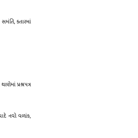
સમંતિ, કતારમાં
ાણેમાં પ્રશ્નપત્ર
ાદે નવો વળાંક,