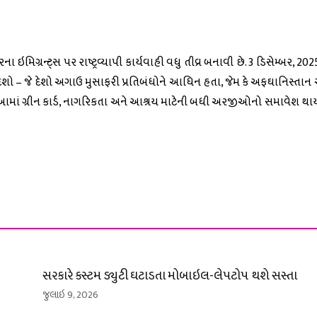
ા ઇમિગ્રન્ટ્સ પર રાષ્ટ્રવ્યાપી કાર્યવાહી વધુ તીવ્ર બનાવી છે. 3 ડિસેમ્બર, 20
શો – જે દેશો અગાઉ મુસાફરી પ્રતિબંધોને આધિન હતા, જેમ કે અફઘાનિસ્તાન
આમાં ગ્રીન કાર્ડ, નાગરિકતા અને આશ્રય માટેની બધી અરજીઓનો સમાવેશ થાય
સરકારે કસ્ટમ ડ્યુટી ઘટાડતા મોબાઇલ-લેપટોપ થશે સસ્તા
જુલાઇ 9, 2026