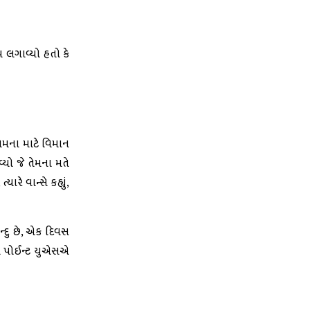
પ લગાવ્યો હતો કે
ેમના માટે વિમાન
્યો જે તેમના મતે
રે વાન્સે કહ્યું,
િન્દુ છે, એક દિવસ
િંગ પોઈન્ટ યુએસએ