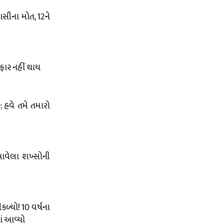
સીના મોત, 12ને
રફાર નહીં થાય
 હવે તમે તમારો
 આવેલા શખ્સોની
ળ્યો! 10 વર્ષના
ં આવ્યો