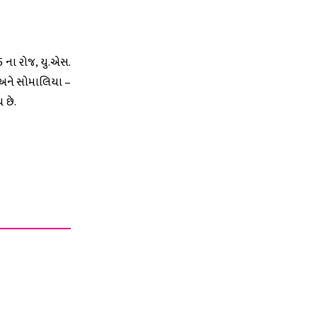
25 ના રોજ, યુ.એસ.
 અને સોમાલિયા –
 છે.