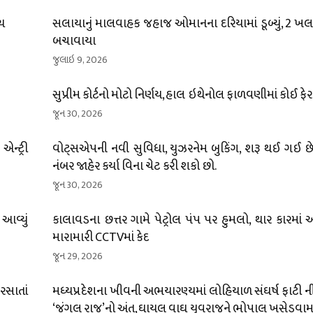
્ચ
સલાયાનું માલવાહક જહાજ ઓમાનના દરિયામાં ડૂબ્યું, 2 ખલા
બચાવાયા
જુલાઇ 9, 2026
સુપ્રીમ કોર્ટનો મોટો નિર્ણય, હાલ ઇથેનોલ ફાળવણીમાં કોઈ ફે
જૂન 30, 2026
ન્ટ્રી
વોટ્સએપની નવી સુવિધા, યુઝરનેમ બુકિંગ, શરૂ થઈ ગઈ છે;
નંબર જાહેર કર્યા વિના ચેટ કરી શકો છો.
જૂન 30, 2026
 આવ્યું
કાલાવડના છત્તર ગામે પેટ્રોલ પંપ પર હુમલો, થાર કારમાં
મારામારી CCTVમાં કેદ
જૂન 29, 2026
ીરસાતાં
મધ્યપ્રદેશના ખીવની અભયારણ્યમાં લોહિયાળ સંઘર્ષ ફાટી નીક
‘જંગલ રાજ’નો અંત, ઘાયલ વાઘ યુવરાજને ભોપાલ ખસેડવામા