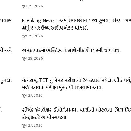
જૂન 29, 2026
 ઉપવાસ
Breaking News : અમેરિકા-ઈરાન વચ્ચે હુમલા રોકવા પર 
હોર્મુઝ પર ઉચ્ચ સ્તરીય બેઠક યોજાશે
જૂન 29, 2026
ખી અને
અમદાવાદમાં ભક્તિભાવ સાથે નીકળી 149મી જળયાત્રા
જૂન 29, 2026
 હુમલા
મહારાષ્ટ્ર TET નું પેપર પરીક્ષાના 24 કલાક પહેલા લીક થયું, થ
મળી આવતા પરીક્ષા મુલતવી રાખવામાં આવી
જૂન 27, 2026
ો
શીર્ષક:જંગલેશ્વર ડીમોલેશનમાં પાણીની બોટલના બિલ વિવ
કોન્ટ્રાક્ટરે આપી સ્પષ્ટતા
જૂન 27, 2026