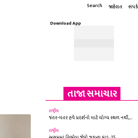
Search
જાહેરાત
સંપર્ક
Download App
ટાઇલ
ધાર્મિક
રાશિફળ
MORE
ઈ-પેપર
તાજા સમાચાર
રાષ્ટ્રીય
જંતર-મંતર હવે પ્રદર્શનો માટે યોગ્ય સ્થળ નથી,...
રાષ્ટ્રીય
અસમમાં નિર્ભયા જેવો જઘન્ય કાંડ : 15...