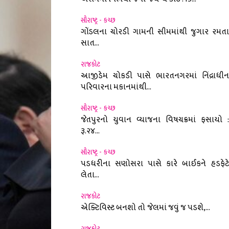
સૌરાષ્ટ્ર - કચ્છ
ગોંડલના ચોરડી ગામની સીમમાંથી જુગાર રમતા
સાત...
રાજકોટ
આજીડેમ ચોકડી પાસે ભારતનગરમાં નિંદ્રાધીન
પરિવારના મકાનમાંથી...
સૌરાષ્ટ્ર - કચ્છ
જેતપુરનો યુવાન વ્યાજના વિષચક્રમાં ફસાયો :
રૂ.૨૪...
સૌરાષ્ટ્ર - કચ્છ
પડધરીના સણોસરા પાસે કારે બાઈકને હડફેટે
લેતા...
રાજકોટ
એક્ટિવિસ્ટ બનશો તો જેલમાં જવું જ પડશે,...
રાજકોટ