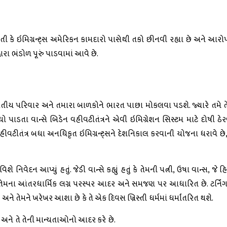
હતી કે ઇમિગ્રન્ટ્સ અમેરિકન કામદારો પાસેથી તકો છીનવી રહ્યા છે અને આરો
ારા ભંડોળ પૂરું પાડવામાં આવે છે.
તીય પરિવાર અને તમારા બાળકોને ભારત પાછા મોકલવા પડશે. જ્યારે તમે ત
ો પાડતા વાન્સે બિડેન વહીવટીતંત્રને એવી ઇમિગ્રેશન સિસ્ટમ માટે દોષી ઠેરવ
પ વહીવટીતંત્ર બધા અનધિકૃત ઇમિગ્રન્ટ્સને દેશનિકાલ કરવાની યોજના ધરાવે છે, ત્યા
નિવેદન આપ્યું હતું. જેડી વાન્સે કહ્યું હતું કે તેમની પત્ની, ઉષા વાન્સ, જે હ
તો કે તેમના આંતરધાર્મિક લગ્ન પરસ્પર આદર અને સમજણ પર આધારિત છે. ટર્ન
 છે અને તેમને ખરેખર આશા છે કે તે એક દિવસ ખ્રિસ્તી ધર્મમાં ધર્માંતરિત થશે.
ી અને તે તેની માન્યતાઓનો આદર કરે છે.