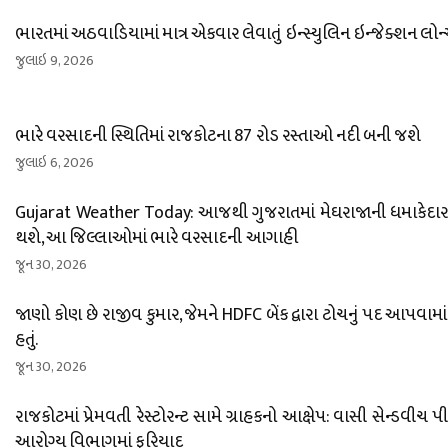
ભારતમાં અઠવાડિયામાં માત્ર એકવાર લેવાતું ઇન્સ્યુલિન ઇન્જેક્શન લોન
જુલાઇ 9, 2026
ભારે વરસાદની સ્થિતિમાં રાજકોટના 87 રોડ રસ્તાઓ નદી બની જશે
જુલાઇ 6, 2026
Gujarat Weather Today: આજથી ગુજરાતમાં મેઘરાજાની ધમાકેદાર એ
થશે, આ જિલ્લાઓમાં ભારે વરસાદની આગાહી
જૂન 30, 2026
જાણો કોણ છે રાજીવ કુમાર, જેમને HDFC બેંક દ્વારા ટોચનું પદ આપવામાં
હતું.
જૂન 30, 2026
રાજકોટમાં પ્રેમવતી રેસ્ટોરન્ટ સામે ગ્રાહકનો આક્ષેપ: વાસી સેન્ડવીચ પ
આરોગ્ય વિભાગમાં ફરિયાદ