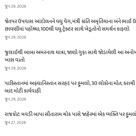
જૂન 29, 2026
જેતપર ઉપવાસ આંદોલનને વધુ વેગ, મંત્રી કાંતિ અમૃતિયાના બંને ભાઈ
છાવણીમાં પહોંચ્યા; 100થી વધુ ટ્રેક્ટર સાથે ખેડૂતોનો સમર્થન કાફલો
જૂન 29, 2026
જુલાઈથી બાબા અમરનાથ યાત્રા, જાણો ગુફા સાથે જોડાયેલી આ અનો
ખાસ વાતો
જૂન 29, 2026
પાકિસ્તાનમાં અફઘાનિસ્તાન સરહદ પર હુમલો, 30 લોકોના મોત; કરાચી
બાદ મોટી કાર્યવાહી
જૂન 29, 2026
રાજકોટ: મવડી બાપા સીતારામ ચોક પાસે જાહેરમાં એક વ્યક્તિ પર હુમલ
જૂન 27, 2026