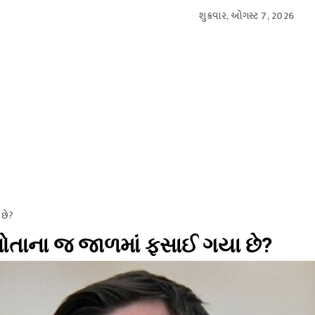
શુક્રવાર, ઓગસ્ટ 7, 2026
આંતરરાષ્ટ્રીય
સ્પોર્ટ્સ
બિઝનેસ
મનોરંજન
લાઇફસ્
 છે?
 પોતાના જ જાળમાં ફસાઈ ગયા છે?