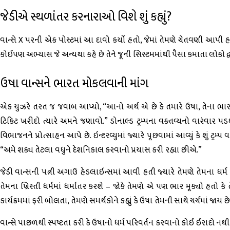
જેડીએ સ્થળાંતર કરનારાઓ વિશે શું કહ્યું?
વાન્સે X પરની એક પોસ્ટમાં આ દાવો કર્યો હતો, જેમાં તેમણે ચેતવણી આપી 
કોઈપણ અભ્યાસ જે અન્યથા કહે છે તેને જૂની સિસ્ટમમાંથી પૈસા કમાતા લોકો દ્વ
ઉષા વાન્સને ભારત મોકલવાની માંગ
એક યુઝરે તરત જ જવાબ આપ્યો, “આનો અર્થ એ છે કે તમારે ઉષા, તેના ભાર
ટિકિટ ખરીદો ત્યારે અમને જણાવો.” ડોનાલ્ડ ટ્રમ્પના વક્તવ્યનો વારંવાર પડઘ
વિભાજનને પ્રોત્સાહન આપે છે. ઇન્ટરવ્યુમાં જ્યારે પૂછવામાં આવ્યું કે શું ટ્રમ્
“અમે શક્ય તેટલા વધુને દેશનિકાલ કરવાનો પ્રયાસ કરી રહ્યા છીએ.”
જેડી વાન્સની પત્ની અગાઉ હેડલાઇન્સમાં આવી હતી જ્યારે તેમણે તેમના ધર્મ વિશે 
તેમના ખ્રિસ્તી ધર્મમાં ધર્માંતર કરશે – જોકે તેમણે એ પણ ભાર મૂક્યો હ
કાર્યક્રમમાં ફરી બોલતા, તેમણે સમર્થકોને કહ્યું કે ઉષા તેમની સાથે ચર્ચમાં જાય
વાન્સે પાછળથી સ્પષ્ટતા કરી કે ઉષાનો ધર્મ પરિવર્તન કરવાનો કોઈ ઈરાદો નથ