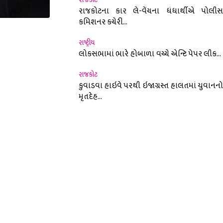
રાજકોટના કાર લે-વેંચના ધંધાર્થીએ પોલીસ
કમિશનર કચેરી...
nterest
રાષ્ટ્રીય
લોકસભામાં ભારે હોબાળા વચ્ચે એન્ટિ પેપર લીક...
રાજકોટ
કુવાડવા હાઇવે પરથી ઇજાગ્રસ્ત હાલતમાં યુવાનનો
મૃતદેહ...