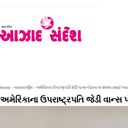
હોમ
રાજકોટ
સૌરાષ્ટ્ર – કચ્છ
ગુજરાત
રાષ્ટ્રીય
Home
આંતરરાષ્ટ્રીય
અમેરિકાના ઉપરાષ્ટ્રપતિ જેડી વાન્સ પોતાના જ જાળમાં ફસાઈ ગયા
અમેરિકાના ઉપરાષ્ટ્રપતિ જેડી વાન્સ