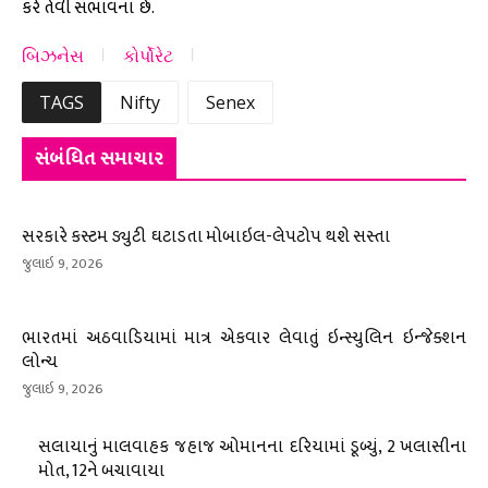
કરે તેવી સંભાવના છે.
બિઝનેસ
કોર્પોરેટ
TAGS
Nifty
Senex
સંબંધિત સમાચાર
સરકારે કસ્ટમ ડ્યુટી ઘટાડતા મોબાઇલ-લેપટોપ થશે સસ્તા
જુલાઇ 9, 2026
ભારતમાં અઠવાડિયામાં માત્ર એકવાર લેવાતું ઇન્સ્યુલિન ઇન્જેક્શન
લોન્ચ
જુલાઇ 9, 2026
સલાયાનું માલવાહક જહાજ ઓમાનના દરિયામાં ડૂબ્યું, 2 ખલાસીના
મોત, 12ને બચાવાયા