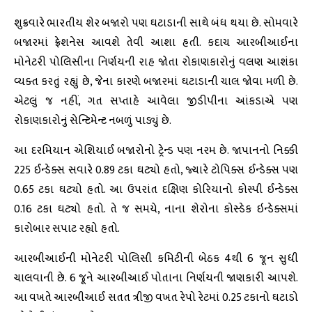
શુક્રવારે ભારતીય શેર બજારો પણ ઘટાડાની સાથે બંધ થયા છે. સોમવારે
બજારમાં ફ્રેશનેસ આવશે તેવી આશા હતી. કદાચ આરબીઆઈના
મોનેટરી પોલિસીના નિર્ણયની રાહ જોતા રોકાણકારોનું વલણ આશંકા
વ્યક્ત કરતું રહ્યું છે, જેના કારણે બજારમાં ઘટાડાની ચાલ જોવા મળી છે.
એટલું જ નહીં, ગત સપ્તાહે આવેલા જીડીપીના આંકડાએ પણ
રોકાણકારોનું સેન્ટિમેન્ટ નબળું પાડ્યું છે.
આ દરમિયાન એશિયાઈ બજારોનો ટ્રેન્ડ પણ નરમ છે. જાપાનનો નિક્કી
225 ઈન્ડેક્સ સવારે 0.89 ટકા ઘટ્યો હતો, જ્યારે ટોપિક્સ ઈન્ડેક્સ પણ
0.65 ટકા ઘટ્યો હતો. આ ઉપરાંત દક્ષિણ કોરિયાનો કોસ્પી ઈન્ડેક્સ
0.16 ટકા ઘટ્યો હતો. તે જ સમયે, નાના શેરોના કોસ્ડેક ઇન્ડેક્સમાં
કારોબાર સપાટ રહ્યો હતો.
આરબીઆઈની મોનેટરી પોલિસી કમિટીની બેઠક 4થી 6 જૂન સુધી
ચાલવાની છે. 6 જૂને આરબીઆઈ પોતાના નિર્ણયની જાણકારી આપશે.
આ વખતે આરબીઆઈ સતત ત્રીજી વખત રેપો રેટમાં 0.25 ટકાનો ઘટાડો