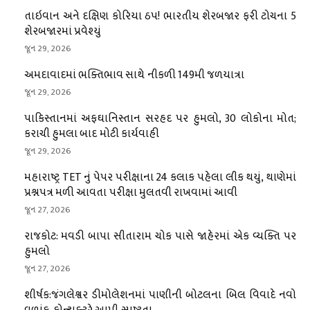
તાઇવાન અને દક્ષિણ કોરિયા ઠપ! ભારતીય શેરબજાર ફરી ટોચના 5
શેરબજારમાં પ્રવેશ્યું
જૂન 29, 2026
અમદાવાદમાં ભક્તિભાવ સાથે નીકળી 149મી જળયાત્રા
જૂન 29, 2026
પાકિસ્તાનમાં અફઘાનિસ્તાન સરહદ પર હુમલો, 30 લોકોના મોત;
કરાચી હુમલા બાદ મોટી કાર્યવાહી
જૂન 29, 2026
મહારાષ્ટ્ર TET નું પેપર પરીક્ષાના 24 કલાક પહેલા લીક થયું, થાણેમાં
પ્રશ્નપત્ર મળી આવતા પરીક્ષા મુલતવી રાખવામાં આવી
જૂન 27, 2026
રાજકોટ: મવડી બાપા સીતારામ ચોક પાસે જાહેરમાં એક વ્યક્તિ પર
હુમલો
જૂન 27, 2026
શીર્ષક:જંગલેશ્વર ડીમોલેશનમાં પાણીની બોટલના બિલ વિવાદે નવો