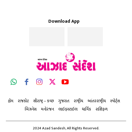
Download App
હોમ
રાજકોટ
સૌરાષ્ટ્ર – કચ્છ
ગુજરાત
રાષ્ટ્રીય
આંતરરાષ્ટ્રીય
સ્પોર્ટ્સ
બિઝનેસ
મનોરંજન
લાઇફસ્ટાઇલ
ધાર્મિક
રાશિફળ
2024 Azad Sandesh, All Rights Reserved.