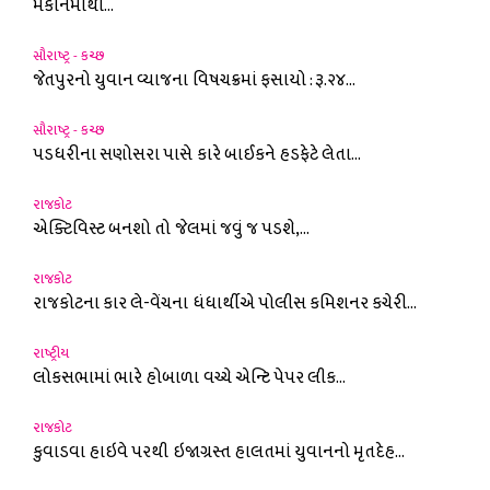
મકાનમાંથી...
સૌરાષ્ટ્ર - કચ્છ
જેતપુરનો યુવાન વ્યાજના વિષચક્રમાં ફસાયો : રૂ.૨૪...
સૌરાષ્ટ્ર - કચ્છ
પડધરીના સણોસરા પાસે કારે બાઈકને હડફેટે લેતા...
રાજકોટ
એક્ટિવિસ્ટ બનશો તો જેલમાં જવું જ પડશે,...
રાજકોટ
રાજકોટના કાર લે-વેંચના ધંધાર્થીએ પોલીસ કમિશનર કચેરી...
રાષ્ટ્રીય
લોકસભામાં ભારે હોબાળા વચ્ચે એન્ટિ પેપર લીક...
રાજકોટ
કુવાડવા હાઇવે પરથી ઇજાગ્રસ્ત હાલતમાં યુવાનનો મૃતદેહ...