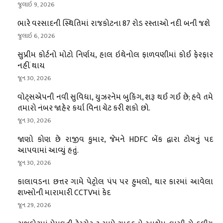
જુલાઇ 9, 2026
ભારે વરસાદની સ્થિતિમાં રાજકોટના 87 રોડ રસ્તાઓ નદી બની જશે
જુલાઇ 6, 2026
સુપ્રીમ કોર્ટનો મોટો નિર્ણય, હાલ ઇથેનોલ ફાળવણીમાં કોઈ ફેરફાર
નહીં થાય
જૂન 30, 2026
વોટ્સએપની નવી સુવિધા, યુઝરનેમ બુકિંગ, શરૂ થઈ ગઈ છે; હવે તમે
તમારો નંબર જાહેર કર્યા વિના ચેટ કરી શકો છો.
જૂન 30, 2026
જાણો કોણ છે રાજીવ કુમાર, જેમને HDFC બેંક દ્વારા ટોચનું પદ
આપવામાં આવ્યું હતું.
જૂન 30, 2026
કાલાવડના છત્તર ગામે પેટ્રોલ પંપ પર હુમલો, થાર કારમાં આવેલા
શખ્સોની મારામારી CCTVમાં કેદ
જૂન 29, 2026