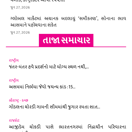
વળાંક, કોન્ટ્રાક્ટરે આપી સ્પષ્ટતા
જૂન 27, 2026
ગ્લોબલ માર્કેટમાં અચાનક બદલાયું ‘સમીકરણ’, સોનાના ભાવ
આસમાને પહોંચવાના સંકેત
જૂન 27, 2026
તાજા સમાચાર
રાષ્ટ્રીય
જંતર-મંતર હવે પ્રદર્શનો માટે યોગ્ય સ્થળ નથી,...
રાષ્ટ્રીય
અસમમાં નિર્ભયા જેવો જઘન્ય કાંડ : 15...
સૌરાષ્ટ્ર - કચ્છ
ગોંડલના ચોરડી ગામની સીમમાંથી જુગાર રમતા સાત...
રાજકોટ
આજીડેમ ચોકડી પાસે ભારતનગરમાં નિંદ્રાધીન પરિવારના