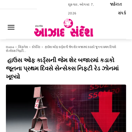
જાહેરાત
શુક્રવાર, ઓગસ્ટ 7,
સંપર્ક
2026
ઈ-પેપર
Home
બિઝનેસ
કોર્પોરેટ
હાઉસ ઓફ કાર્ડ્સની જેમ શેર બજારમાં કડાકો જૂનના પ્રથમ દિવસે
સેન્સેક્સ નિફ્ટી...
હાઉસ ઓફ કાર્ડ્સની જેમ શેર બજારમાં કડાકો
જૂનના પ્રથમ દિવસે સેન્સેક્સ નિફ્ટી રેડ ઝોનમાં
ખૂલ્યો