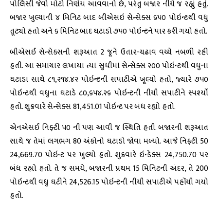
પોલિસી જેવો મોટો નિર્ણય આવવાનો છે, પરંતુ બજાર નીચે જ રહ્યું હતું.
બજાર ખુલ્યાની ૪ મિનિટ બાદ બીએસઇ સેન્સેક્સ ૬૫૦ પોઇન્ટથી વધુ
તૂટ્યો હતો અને ૬ મિનિટ બાદ ઘટાડો ૭૫૦ પોઇન્ટને પાર કરી ગયો હતો.
બીએસઈ સેન્સેક્સની શરૂઆત 2 જૂને ઉતાર-ચઢાવ વચ્ચે નબળી રહી
હતી. આ સમાચાર લખાયા ત્યાં સુધીમાં સેન્સેક્સ ૨૦૦ પોઇન્ટથી વધુના
ઘટાડા સાથે ૮૧,૨૧૪.૪૨ પોઇન્ટની સપાટીએ ખૂલ્યો હતો, જ્યારે ૭૫૦
પોઇન્ટથી વધુના ઘટાડે ૮૦,૬૫૪.૨૬ પોઇન્ટની નીચી સપાટીને સ્પર્શ્યો
હતો. શુક્રવારે સેન્સેક્સ 81,451.01 પોઇન્ટ પર બંધ રહ્યો હતો.
એનએસઈ નિફ્ટી ૫૦ ની પણ આવી જ સ્થિતિ હતી. બજારની શરૂઆત
સાથે જ તેમાં લગભગ 80 અંકોનો ઘટાડો જોવા મળ્યો. આજે નિફ્ટી 50
24,669.70 પોઇન્ટ પર ખુલ્યો હતો. શુક્રવારે ઇન્ડેક્સ 24,750.70 પર
બંધ રહ્યો હતો. તે જ સમયે, બજારની પ્રથમ 15 મિનિટની અંદર, તે 200
પોઇન્ટથી વધુ ઘટીને 24,526.15 પોઇન્ટની નીચી સપાટીએ પહોંચી ગયો
હતો.