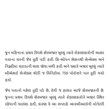
જૂન મહિનાના પ્રથમ દિવસે શેરબજાર ખૂલ્યું ત્યારે રોકાણકારોની આશા
પત્તાના ઘરની જેમ તૂટી પડી હતી. પ્રિ-ઓપન સેશનથી સેન્સેક્સ અને
નિફ્ટીમાં ઘટાડાની ચાલ જોવા મળી હતી અને જ્યારે બજાર ખૂલ્યું ત્યારે
બીએસઇ સેન્સેક્સ થોડી જ મિનિટોમાં 750 પોઇન્ટને પાર તૂટી ગયો
હતો.
જેમ પત્તાનો મહેલ તૂટી પડે છે, તેવી જ હાલત આજે શેરબજારની છે.
જૂનના પ્રથમ દિવસે શેરબજાર ખૂલ્યું ત્યારે રોકાણકારોને બજાર સ્થિર
રહેવાની ધારણા હતી, કારણ કે આ સપ્તાહે આરબીઆઇની મોનેટરી