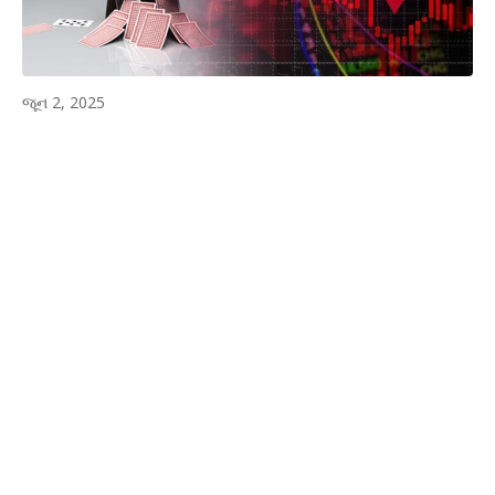
જૂન 2, 2025
WhatsApp
Facebook
Twitter
P