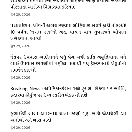
રાજકોટમાં પ્રેમવતી રેસ્ટોરન્ટ સામે ગ્રાહકનો આક્ષેપ: વાસી સેન્ડવીચ
પીરસાતાં આરોગ્ય વિભાગમાં ફરિયાદ
જૂન 29, 2026
મધ્યપ્રદેશના ખીવની અભયારણ્યમાં લોહિયાળ સંઘર્ષ ફાટી નીકળ્યો!
10 વર્ષના ‘જંગલ રાજ’નો અંત, ઘાયલ વાઘ યુવરાજને ભોપાલ
ખસેડવામાં આવ્યો
જૂન 29, 2026
જેતપર ઉપવાસ આંદોલનને વધુ વેગ, મંત્રી કાંતિ અમૃતિયાના બંને
ભાઈ ઉપવાસ છાવણીમાં પહોંચ્યા; 100થી વધુ ટ્રેક્ટર સાથે ખેડૂતોનો
સમર્થન કાફલો
જૂન 29, 2026
Breaking News : અમેરિકા-ઈરાન વચ્ચે હુમલા રોકવા પર સમંતિ,
કતારમાં હોર્મુઝ પર ઉચ્ચ સ્તરીય બેઠક યોજાશે
જૂન 29, 2026
જુલાઈથી બાબા અમરનાથ યાત્રા, જાણો ગુફા સાથે જોડાયેલી આ
અનોખી અને ખાસ વાતો
જૂન 29, 2026