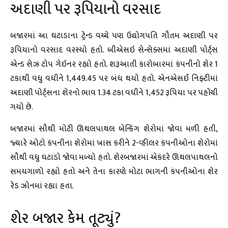
અદાણી પર રૂપિયાનો વરસાદ
બજારમાં આ ઘટાડાના ટ્રેન્ડ વચ્ચે પણ ઉદ્યોગપતિ ગૌતમ અદાણી પર
રૂપિયાનો વરસાદ વરસ્યો હતો. બીએસઇ સેન્સેક્સમાં અદાણી પોર્ટ્સ
એન્ડ સેઝ ટોપ ગેઇનર રહ્યો હતો. શરૂઆતી કારોબારમાં કંપનીનો શેર 1
ટકાથી વધુ વધીને 1,449.45 પર બંધ થયો હતો. એનએસઈ નિફ્ટીમાં
અદાણી પોર્ટ્સના શેરનો ભાવ 1.34 ટકા વધીને 1,452 રૂપિયા પર પહોંચી
ગયો છે.
બજારમાં સૌથી મોટી ઊથલપાથલ બેન્કિંગ શેરોમાં જોવા મળી હતી,
જ્યારે ઓટો કંપનીના શેરોમાં ખાસ કરીને 2-વ્હીલર કંપનીઓના શેરોમાં
સૌથી વધુ ઘટાડો જોવા મળ્યો હતો. શેરબજારમાં એકંદરે ઊથલપાથલનો
સમયગાળો રહ્યો હતો અને તેના કારણે મોટા ભાગની કંપનીઓના શેર
રેડ ઝોનમાં રહ્યા હતા.
શેર બજાર કેમ તૂટ્યું?