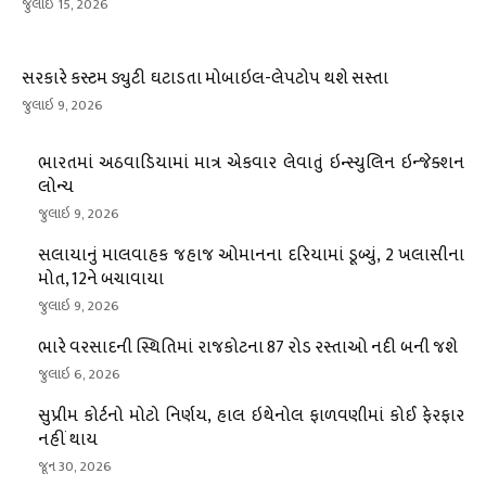
જુલાઇ 15, 2026
સરકારે કસ્ટમ ડ્યુટી ઘટાડતા મોબાઇલ-લેપટોપ થશે સસ્તા
જુલાઇ 9, 2026
ભારતમાં અઠવાડિયામાં માત્ર એકવાર લેવાતું ઇન્સ્યુલિન ઇન્જેક્શન
લોન્ચ
જુલાઇ 9, 2026
સલાયાનું માલવાહક જહાજ ઓમાનના દરિયામાં ડૂબ્યું, 2 ખલાસીના
મોત, 12ને બચાવાયા
જુલાઇ 9, 2026
ભારે વરસાદની સ્થિતિમાં રાજકોટના 87 રોડ રસ્તાઓ નદી બની જશે
જુલાઇ 6, 2026
સુપ્રીમ કોર્ટનો મોટો નિર્ણય, હાલ ઇથેનોલ ફાળવણીમાં કોઈ ફેરફાર
નહીં થાય
જૂન 30, 2026