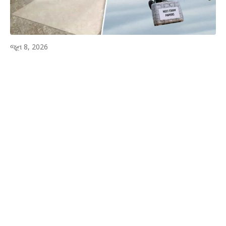
જૂન 8, 2026
WhatsApp
Facebook
Twitter
P