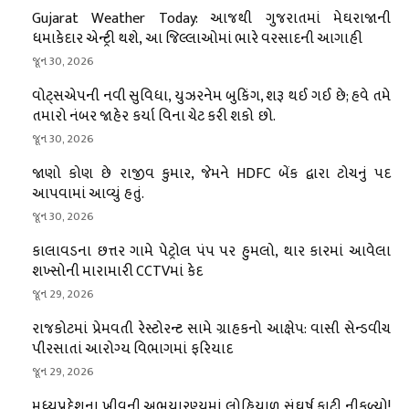
Gujarat Weather Today: આજથી ગુજરાતમાં મેઘરાજાની
ધમાકેદાર એન્ટ્રી થશે, આ જિલ્લાઓમાં ભારે વરસાદની આગાહી
જૂન 30, 2026
વોટ્સએપની નવી સુવિધા, યુઝરનેમ બુકિંગ, શરૂ થઈ ગઈ છે; હવે તમે
તમારો નંબર જાહેર કર્યા વિના ચેટ કરી શકો છો.
જૂન 30, 2026
જાણો કોણ છે રાજીવ કુમાર, જેમને HDFC બેંક દ્વારા ટોચનું પદ
આપવામાં આવ્યું હતું.
જૂન 30, 2026
કાલાવડના છત્તર ગામે પેટ્રોલ પંપ પર હુમલો, થાર કારમાં આવેલા
શખ્સોની મારામારી CCTVમાં કેદ
જૂન 29, 2026
રાજકોટમાં પ્રેમવતી રેસ્ટોરન્ટ સામે ગ્રાહકનો આક્ષેપ: વાસી સેન્ડવીચ
પીરસાતાં આરોગ્ય વિભાગમાં ફરિયાદ
જૂન 29, 2026
મધ્યપ્રદેશના ખીવની અભયારણ્યમાં લોહિયાળ સંઘર્ષ ફાટી નીકળ્યો!