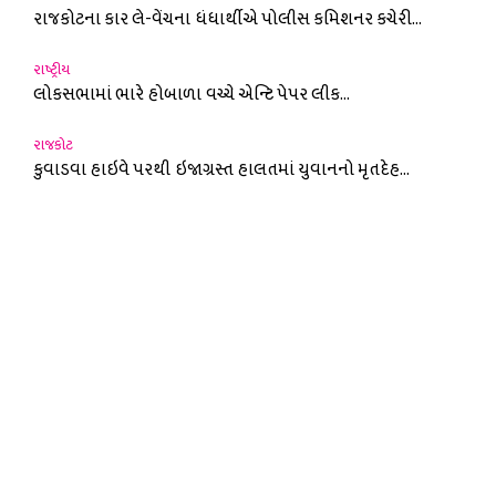
રાજકોટના કાર લે-વેંચના ધંધાર્થીએ પોલીસ કમિશનર કચેરી...
રાષ્ટ્રીય
લોકસભામાં ભારે હોબાળા વચ્ચે એન્ટિ પેપર લીક...
રાજકોટ
કુવાડવા હાઇવે પરથી ઇજાગ્રસ્ત હાલતમાં યુવાનનો મૃતદેહ...