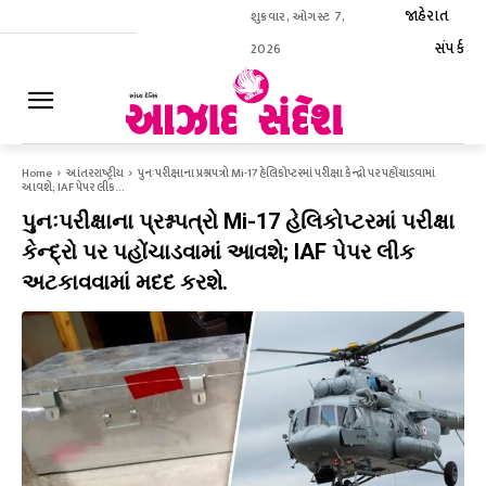
જાહેરાત
શુક્રવાર, ઓગસ્ટ 7,
સંપર્ક
2026
ઈ-પેપર
Home
આંતરરાષ્ટ્રીય
પુનઃપરીક્ષાના પ્રશ્નપત્રો Mi-17 હેલિકોપ્ટરમાં પરીક્ષા કેન્દ્રો પર પહોંચાડવામાં
આવશે; IAF પેપર લીક...
પુનઃપરીક્ષાના પ્રશ્નપત્રો Mi-17 હેલિકોપ્ટરમાં પરીક્ષા
કેન્દ્રો પર પહોંચાડવામાં આવશે; IAF પેપર લીક
અટકાવવામાં મદદ કરશે.