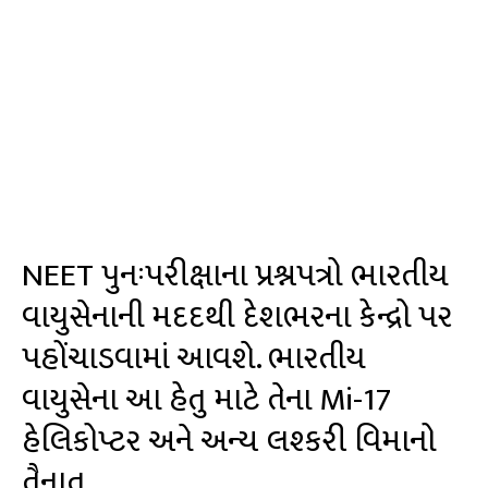
NEET પુનઃપરીક્ષાના પ્રશ્નપત્રો ભારતીય
વાયુસેનાની મદદથી દેશભરના કેન્દ્રો પર
પહોંચાડવામાં આવશે. ભારતીય
વાયુસેના આ હેતુ માટે તેના Mi-17
હેલિકોપ્ટર અને અન્ય લશ્કરી વિમાનો
તૈનાત