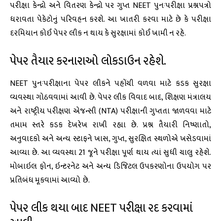
પરીક્ષા કેન્દ્રો અને વિતરણ કેન્દ્રો પર ગુપ્ત NEET પુનઃપરીક્ષા પ્રશ્નપત્રો
ધરાવતા પેકેટોનું પરિવહન કરશે. આ ખાતરી કરવા માટે છે કે પરીક્ષા
દરમિયાન કોઈ પેપર લીક ન થાય કે સુરક્ષામાં કોઈ ખામી ન રહે.
પેપર તૈયાર કરનારાઓ લોકડાઉન રહેશે.
NEET પુનઃપરીક્ષાના પેપર લીકને પહોંચી વળવા માટે કડક સુરક્ષા
વ્યવસ્થા ગોઠવવામાં આવી છે. પેપર લીક વિવાદ બાદ, શિક્ષણ મંત્રાલય
અને રાષ્ટ્રીય પરીક્ષણ એજન્સી (NTA) પરીક્ષાની ગુપ્તતા જાળવવા માટે
તમામ સ્તરે કડક દેખરેખ રાખી રહ્યા છે. પ્રશ્ન તૈયારી નિષ્ણાતો,
અનુવાદકો અને અન્ય સ્ટાફને ખાસ, ગુપ્ત, સુરક્ષિત સ્થળોએ ખસેડવામાં
આવ્યા છે. આ વ્યવસ્થા 21 જૂને પરીક્ષા પૂર્ણ થાય ત્યાં સુધી ચાલુ રહેશે.
મોબાઇલ ફોન, ઇન્ટરનેટ અને અન્ય ડિજિટલ ઉપકરણોના ઉપયોગ પર
પ્રતિબંધ મૂકવામાં આવ્યો છે.
પેપર લીક થયા બાદ NEET પરીક્ષા રદ કરવામાં