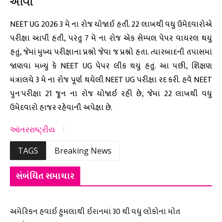
આવી
NEET UG 2026 3 મે ના રોજ યોજાઈ હતી. 22 લાખથી વધુ ઉમેદવારોએ
પરીક્ષા આપી હતી, પરંતુ 7 મે ના રોજ એક સેમ્પલ પેપર વાયરલ થયું
હતું, જેમાં મુખ્ય પરીક્ષાના પ્રશ્નો જેવા જ પ્રશ્નો હતા. ત્યારબાદની તપાસમાં
જાણવા મળ્યું કે NEET UG પેપર લીક થયું હતું. આ પછી, શિક્ષણ
મંત્રાલયે 3 મે ના રોજ પૂર્ણ થયેલી NEET UG પરીક્ષા રદ કરી. હવે NEET
પુનઃપરીક્ષા 21 જૂન ના રોજ યોજાઈ રહી છે, જેમાં 22 લાખથી વધુ
ઉમેદવારો હાજર રહેવાની અપેક્ષા છે.
આંતરરાષ્ટ્રીય
TAGS
Breaking News
સંબંધિત સમાચાર
અમેરિકન હવાઈ હુમલાથી ઈરાનમાં 30 થી વધુ લોકોના મોત