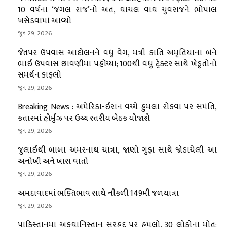
10 વર્ષના ‘જંગલ રાજ’નો અંત, ઘાયલ વાઘ યુવરાજને ભોપાલ
ખસેડવામાં આવ્યો
જૂન 29, 2026
જેતપર ઉપવાસ આંદોલનને વધુ વેગ, મંત્રી કાંતિ અમૃતિયાના બંને
ભાઈ ઉપવાસ છાવણીમાં પહોંચ્યા; 100થી વધુ ટ્રેક્ટર સાથે ખેડૂતોનો
સમર્થન કાફલો
જૂન 29, 2026
Breaking News : અમેરિકા-ઈરાન વચ્ચે હુમલા રોકવા પર સમંતિ,
કતારમાં હોર્મુઝ પર ઉચ્ચ સ્તરીય બેઠક યોજાશે
જૂન 29, 2026
જુલાઈથી બાબા અમરનાથ યાત્રા, જાણો ગુફા સાથે જોડાયેલી આ
અનોખી અને ખાસ વાતો
જૂન 29, 2026
અમદાવાદમાં ભક્તિભાવ સાથે નીકળી 149મી જળયાત્રા
જૂન 29, 2026
પાકિસ્તાનમાં અફઘાનિસ્તાન સરહદ પર હુમલો, 30 લોકોના મોત;