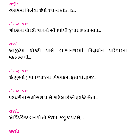
રાષ્ટ્રીય
અસમમાં નિર્ભયા જેવો જઘન્ય કાંડ : 15...
સૌરાષ્ટ્ર - કચ્છ
ગોંડલના ચોરડી ગામની સીમમાંથી જુગાર રમતા સાત...
રાજકોટ
આજીડેમ ચોકડી પાસે ભારતનગરમાં નિંદ્રાધીન પરિવારના
મકાનમાંથી...
સૌરાષ્ટ્ર - કચ્છ
જેતપુરનો યુવાન વ્યાજના વિષચક્રમાં ફસાયો : રૂ.૨૪...
સૌરાષ્ટ્ર - કચ્છ
પડધરીના સણોસરા પાસે કારે બાઈકને હડફેટે લેતા...
રાજકોટ
એક્ટિવિસ્ટ બનશો તો જેલમાં જવું જ પડશે,...
રાજકોટ