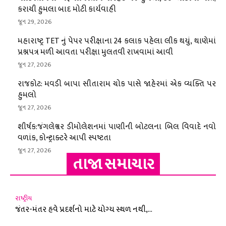
કરાચી હુમલા બાદ મોટી કાર્યવાહી
જૂન 29, 2026
મહારાષ્ટ્ર TET નું પેપર પરીક્ષાના 24 કલાક પહેલા લીક થયું, થાણેમાં
પ્રશ્નપત્ર મળી આવતા પરીક્ષા મુલતવી રાખવામાં આવી
જૂન 27, 2026
રાજકોટ: મવડી બાપા સીતારામ ચોક પાસે જાહેરમાં એક વ્યક્તિ પર
હુમલો
જૂન 27, 2026
શીર્ષક:જંગલેશ્વર ડીમોલેશનમાં પાણીની બોટલના બિલ વિવાદે નવો
વળાંક, કોન્ટ્રાક્ટરે આપી સ્પષ્ટતા
જૂન 27, 2026
તાજા સમાચાર
રાષ્ટ્રીય
જંતર-મંતર હવે પ્રદર્શનો માટે યોગ્ય સ્થળ નથી,...