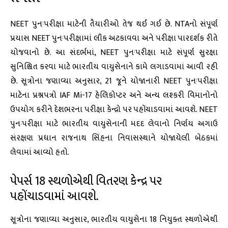
NEET પુનઃપરીક્ષા માટેની તૈયારીઓ તેજ થઈ ગઈ છે. NTAનો સંપૂર્ણ
પ્રયાસ NEET પુનઃપરીક્ષામાં લીક અટકાવવા અને પરીક્ષા પારદર્શક રીતે
યોજવાનો છે. આ સંદર્ભમાં, NEET પુનઃપરીક્ષા માટે સંપૂર્ણ સુરક્ષા
સુનિશ્ચિત કરવા માટે ભારતીય વાયુસેનાને કામે લગાડવામાં આવી રહી
છે. સૂત્રોના જણાવ્યા અનુસાર, 21 જૂને યોજાનારી NEET પુનઃપરીક્ષા
માટેના પ્રશ્નપત્રો IAF Mi-17 હેલિકોપ્ટર અને અન્ય લશ્કરી વિમાનોનો
ઉપયોગ કરીને દેશભરના પરીક્ષા કેન્દ્રો પર પહોંચાડવામાં આવશે. NEET
પુનઃપરીક્ષા માટે ભારતીય વાયુસેનાની મદદ લેવાનો નિર્ણય અગાઉ
સંરક્ષણ પ્રધાન રાજનાથ સિંહના નિવાસસ્થાને યોજાયેલી બેઠકમાં
લેવામાં આવ્યો હતો.
પેપર્સ 18 સ્થળોએથી વિતરણ કેન્દ્ર પર
પહોંચાડવામાં આવશે.
સૂત્રોના જણાવ્યા અનુસાર, ભારતીય વાયુસેના 18 નિયુક્ત સ્થળોએથી