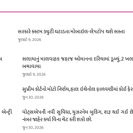
સરકારે કસ્ટમ ડ્યુટી ઘટાડતા મોબાઇલ-લેપટોપ થશે સસ્તા
જુલાઇ 9, 2026
્ચ
સલાયાનું માલવાહક જહાજ ઓમાનના દરિયામાં ડૂબ્યું, 2 ખલા
બચાવાયા
જુલાઇ 9, 2026
સુપ્રીમ કોર્ટનો મોટો નિર્ણય, હાલ ઇથેનોલ ફાળવણીમાં કોઈ ફે
જૂન 30, 2026
ન્ટ્રી
વોટ્સએપની નવી સુવિધા, યુઝરનેમ બુકિંગ, શરૂ થઈ ગઈ છે;
નંબર જાહેર કર્યા વિના ચેટ કરી શકો છો.
જૂન 30, 2026