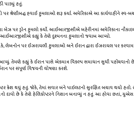
ી પાડ્યું હતું.
 પર શ્રેણીબદ્ધ હવાઈ હુમલાઓ શરૂ કર્યા. અમેરિકાએ આ કાર્યવાહીને સ્વ-બચા
ના બેઝ પર ડ્રોન હુમલો કર્યો. આઈઆરજીસીએ બહેરીનમાં અમેરિકાના નૌકાદ
. આઈઆરજીસીએ કહ્યું કે તેણે દુશ્મનના હુમલાનો જવાબ આપ્યો.
તા. જોકે, લેબનોન પર ઈઝરાયલી હુમલાઓ અને ઈરાન દ્વારા ઈઝરાયલ પર કરવા
 આપ્યું. તેમણે કહ્યું કે ઈરાન પાસે એકમાત્ર વિકલ્પ સમાધાન સુધી પહોંચવાનો 
માં ઈરાન પર સંપૂર્ણ વિજયની ઘોષણા કરશે.
 ક્રેશ થયું હતું. જોકે, તેમાં સવાર બંને પાઇલટનો સુરક્ષિત બચાવ થયો હતો. રાષ્ટ
રાનનો દાવો છે કે તેણે હેલિકોપ્ટરને નિશાન બનાવ્યું ન હતું. આ હોવા છતાં, ય