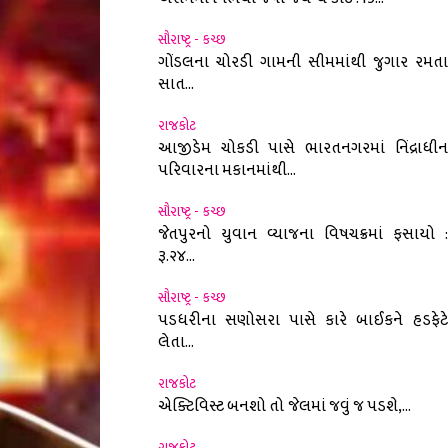
સૌરાષ્ટ્ર - કચ્છ
ગોંડલના ચોરડી ગામની સીમમાંથી જુગાર રમતા
સાત...
રાજકોટ
આજીડેમ ચોકડી પાસે ભારતનગરમાં નિંદ્રાધીન
પરિવારના મકાનમાંથી...
સૌરાષ્ટ્ર - કચ્છ
જેતપુરનો યુવાન વ્યાજના વિષચક્રમાં ફસાયો :
રૂ.૨૪...
સૌરાષ્ટ્ર - કચ્છ
પડધરીના સણોસરા પાસે કારે બાઈકને હડફેટે
લેતા...
રાજકોટ
એક્ટિવિસ્ટ બનશો તો જેલમાં જવું જ પડશે,...
રાજકોટ