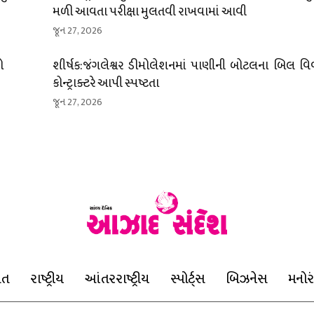
મળી આવતા પરીક્ષા મુલતવી રાખવામાં આવી
જૂન 27, 2026
ો
શીર્ષક:જંગલેશ્વર ડીમોલેશનમાં પાણીની બોટલના બિલ વિવ
કોન્ટ્રાક્ટરે આપી સ્પષ્ટતા
જૂન 27, 2026
ાત
રાષ્ટ્રીય
આંતરરાષ્ટ્રીય
સ્પોર્ટ્સ
બિઝનેસ
મનોર