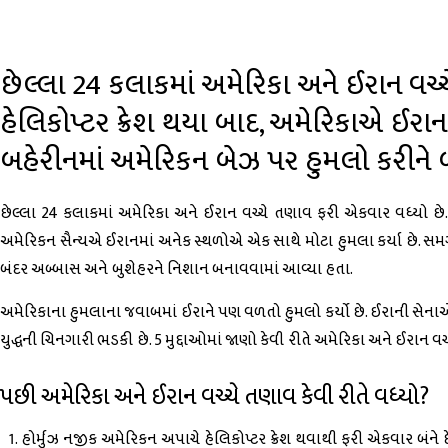
છેલ્લા 24 કલાકમાં અમેરિકા અને ઈરાન વચ્
હેલિકોપ્ટર ક્રેશ થયા બાદ, અમેરિકાએ ઈરાન
બહેરીનમાં અમેરિકન બેઝ પર હુમલો કરીને
છેલ્લા 24 કલાકમાં અમેરિકા અને ઈરાન વચ્ચે તણાવ ફરી એકવાર વધ્યો છે. હ
અમેરિકન સૈન્યએ ઈરાનમાં અનેક સ્થળોએ એક સાથે મોટા હુમલા કર્યા છે. સમગ્ર
બંદર અબ્બાસ અને બુશેહરને નિશાન બનાવવામાં આવ્યા હતા.
અમેરિકાના હુમલાના જવાબમાં ઈરાને પણ વળતો હુમલો કર્યો છે. ઈરાની સેના
યુદ્ધની ચિનગારી ભડકી છે. 5 મુદ્દાઓમાં જાણો કેવી રીતે અમેરિકા અને ઈરાન વચ
પછી અમેરિકા અને ઈરાન વચ્ચે તણાવ કેવી રીતે વધ્યો?
હોર્મુઝ નજીક અમેરિકન અપાચે હેલિકોપ્ટર ક્રેશ થવાથી ફરી એકવાર બંને દ