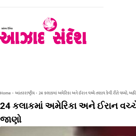
હોમ
રાજકોટ
સૌરાષ્ટ્ર – કચ્છ
ગુજરાત
રાષ્ટ્રીય
Home
આંતરરાષ્ટ્રીય
24 કલાકમાં અમેરિકા અને ઈરાન વચ્ચે તણાવ કેવી રીતે વધ્યો, અહીં 
24 કલાકમાં અમેરિકા અને ઈરાન વચ્ચે ત
જાણો