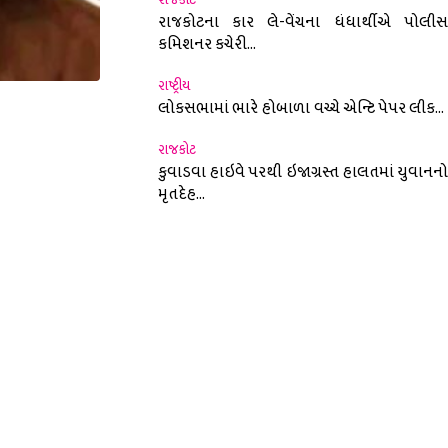
રાજકોટના કાર લે-વેંચના ધંધાર્થીએ પોલીસ
કમિશનર કચેરી...
રાષ્ટ્રીય
લોકસભામાં ભારે હોબાળા વચ્ચે એન્ટિ પેપર લીક...
nterest
રાજકોટ
કુવાડવા હાઇવે પરથી ઇજાગ્રસ્ત હાલતમાં યુવાનનો
મૃતદેહ...