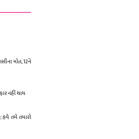
સીના મોત, 12ને
રફાર નહીં થાય
 હવે તમે તમારો