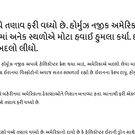
ચે તણાવ ફરી વધ્યો છે. હોર્મુઝ નજીક અમેર
માં અનેક સ્થળોએ મોટા હવાઈ હુમલા કર્યા. 
 બદલો લીધો.
ોર્મુઝ નજીક અપાચે હેલિકોપ્ટર ક્રેશ થયા બાદ, અમેરિકાએ બદલો લેવા માટે
 ઈરાનમાં વિસ્ફોટોનો અવાજ સતત સંભળાઈ રહ્યો છે. ઈરાનના કેશ્મ ટાપુ, હોર્મ
એ બહેરીનમાં અમેરિકાના ઠેકાણાઓને નિશાન બનાવ્યા હતા. આનાથી ફરી એકવાર 
્ચે તણાવ ફરી વધ્યો છે.
ેશો વચ્ચે તણાવ વધ્યો છે. અમેરિકાનો દાવો છે કે હેલિકોપ્ટર ઈરાની ડ્રોન સ