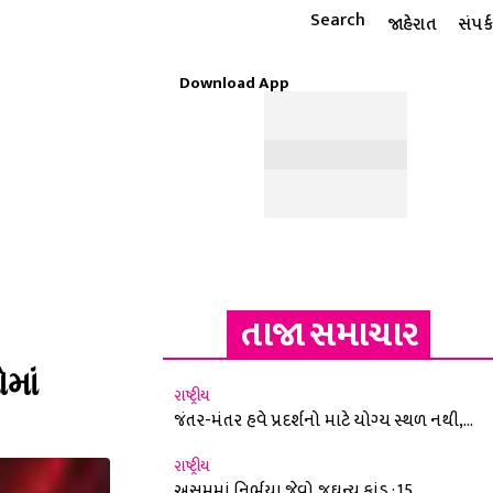
Search
જાહેરાત
સંપર્ક
Download App
ટાઇલ
ધાર્મિક
રાશિફળ
MORE
ઈ-પેપર
તાજા સમાચાર
માં
રાષ્ટ્રીય
જંતર-મંતર હવે પ્રદર્શનો માટે યોગ્ય સ્થળ નથી,...
રાષ્ટ્રીય
અસમમાં નિર્ભયા જેવો જઘન્ય કાંડ : 15...