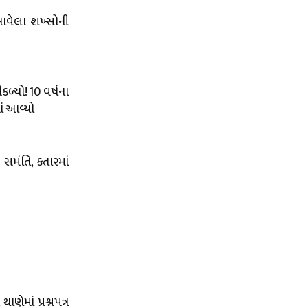
 આવેલા શખ્સોની
ળ્યો! 10 વર્ષના
ં આવ્યો
સમંતિ, કતારમાં
ાણેમાં પ્રશ્નપત્ર