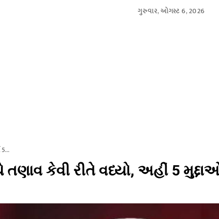
ગુરુવાર, ઓગસ્ટ 6, 2026
આંતરરાષ્ટ્રીય
સ્પોર્ટ્સ
બિઝનેસ
મનોરંજન
લાઇફસ્
5...
ણાવ કેવી રીતે વધ્યો, અહીં 5 મુદ્દાઓ