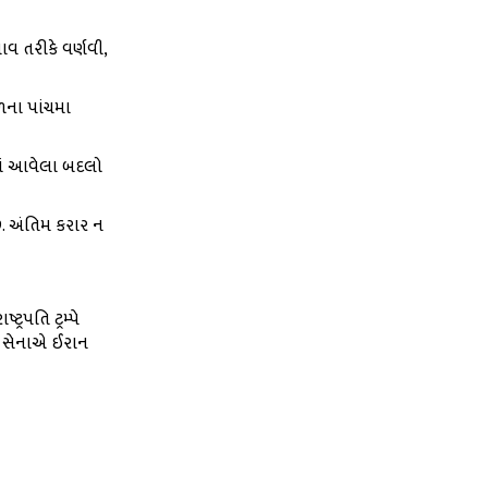
વ તરીકે વર્ણવી,
ળના પાંચમા
માં આવેલા બદલો
છે. અંતિમ કરાર ન
્રપતિ ટ્રમ્પે
ુએસ સેનાએ ઈરાન