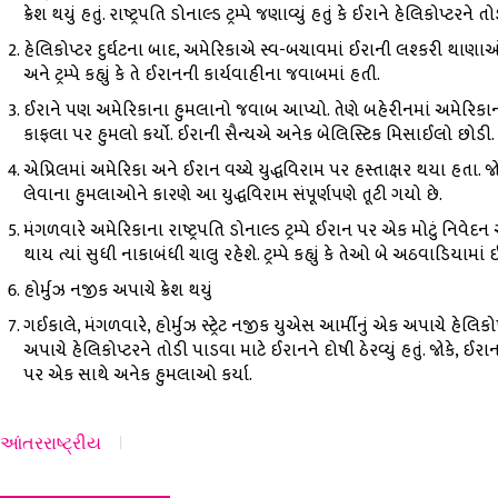
ક્રેશ થયું હતું. રાષ્ટ્રપતિ ડોનાલ્ડ ટ્રમ્પે જણાવ્યું હતું કે ઈરાને હેલિકોપ્ટરને તોડ
હેલિકોપ્ટર દુર્ઘટના બાદ, અમેરિકાએ સ્વ-બચાવમાં ઈરાની લશ્કરી થાણાઓ
અને ટ્રમ્પે કહ્યું કે તે ઈરાનની કાર્યવાહીના જવાબમાં હતી.
ઈરાને પણ અમેરિકાના હુમલાનો જવાબ આપ્યો. તેણે બહેરીનમાં અમેરિકા
કાફલા પર હુમલો કર્યો. ઈરાની સૈન્યએ અનેક બેલિસ્ટિક મિસાઈલો છોડી
એપ્રિલમાં અમેરિકા અને ઈરાન વચ્ચે યુદ્ધવિરામ પર હસ્તાક્ષર થયા હ
લેવાના હુમલાઓને કારણે આ યુદ્ધવિરામ સંપૂર્ણપણે તૂટી ગયો છે.
મંગળવારે અમેરિકાના રાષ્ટ્રપતિ ડોનાલ્ડ ટ્રમ્પે ઈરાન પર એક મોટું નિવેદન
થાય ત્યાં સુધી નાકાબંધી ચાલુ રહેશે. ટ્રમ્પે કહ્યું કે તેઓ બે અઠવાડિયા
હોર્મુઝ નજીક અપાચે ક્રેશ થયું
ગઈકાલે, મંગળવારે, હોર્મુઝ સ્ટ્રેટ નજીક યુએસ આર્મીનું એક અપાચે હેલિકોપ્ટર
અપાચે હેલિકોપ્ટરને તોડી પાડવા માટે ઈરાનને દોષી ઠેરવ્યું હતું. જોકે, ઈ
પર એક સાથે અનેક હુમલાઓ કર્યા.
આંતરરાષ્ટ્રીય