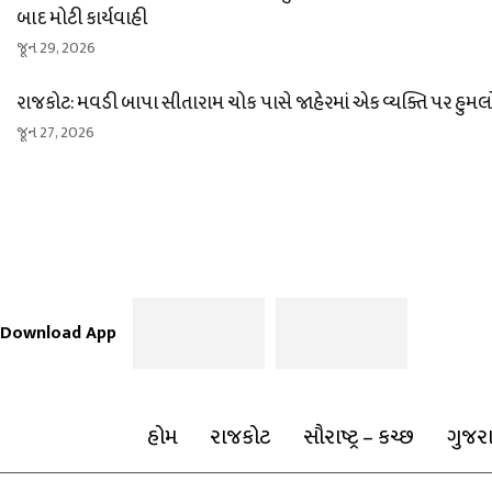
બાદ મોટી કાર્યવાહી
જૂન 29, 2026
રાજકોટ: મવડી બાપા સીતારામ ચોક પાસે જાહેરમાં એક વ્યક્તિ પર હુમલ
જૂન 27, 2026
Download App
હોમ
રાજકોટ
સૌરાષ્ટ્ર – કચ્છ
ગુજર