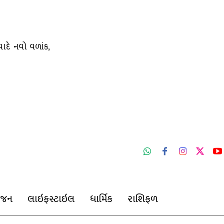
ાદે નવો વળાંક,
ંજન
લાઇફસ્ટાઇલ
ધાર્મિક
રાશિફળ