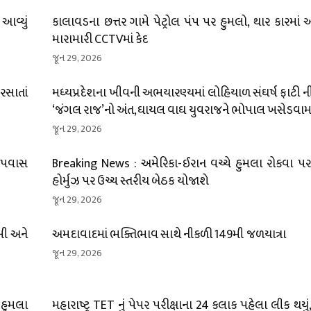
 આવ્યું
કાલાવડના છત્તર ગામે પેટ્રોલ પંપ પર હુમલો, થાર કારમાં
મારામારી CCTVમાં કેદ
જૂન 29, 2026
ીરસાતાં
મધ્યપ્રદેશના ખીવની અભયારણ્યમાં લોહિયાળ સંઘર્ષ ફાટી નીક
‘જંગલ રાજ’નો અંત, ઘાયલ વાઘ યુવરાજને ભોપાલ ખસેડવામા
જૂન 29, 2026
 ઉપવાસ
Breaking News : અમેરિકા-ઈરાન વચ્ચે હુમલા રોકવા પર 
હોર્મુઝ પર ઉચ્ચ સ્તરીય બેઠક યોજાશે
જૂન 29, 2026
ખી અને
અમદાવાદમાં ભક્તિભાવ સાથે નીકળી 149મી જળયાત્રા
જૂન 29, 2026
 હુમલા
મહારાષ્ટ્ર TET નું પેપર પરીક્ષાના 24 કલાક પહેલા લીક થયું, થ