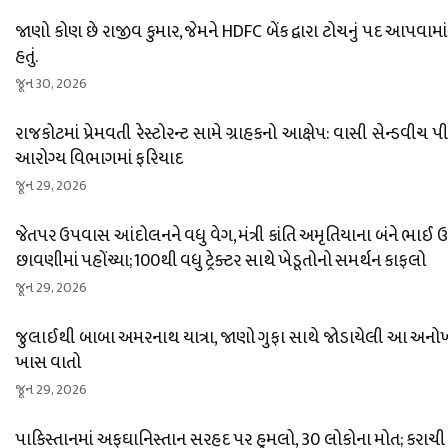
જાણો કોણ છે રાજીવ કુમાર, જેમને HDFC બેંક દ્વારા ટોચનું પદ આપવામાં
હતું.
જૂન 30, 2026
રાજકોટમાં પ્રેમવતી રેસ્ટોરન્ટ સામે ગ્રાહકનો આક્ષેપ: વાસી સેન્ડવીચ પ
આરોગ્ય વિભાગમાં ફરિયાદ
જૂન 29, 2026
જેતપર ઉપવાસ આંદોલનને વધુ વેગ, મંત્રી કાંતિ અમૃતિયાના બંને ભાઈ
છાવણીમાં પહોંચ્યા; 100થી વધુ ટ્રેક્ટર સાથે ખેડૂતોનો સમર્થન કાફલો
જૂન 29, 2026
જુલાઈથી બાબા અમરનાથ યાત્રા, જાણો ગુફા સાથે જોડાયેલી આ અનો
ખાસ વાતો
જૂન 29, 2026
પાકિસ્તાનમાં અફઘાનિસ્તાન સરહદ પર હુમલો, 30 લોકોના મોત; કરાચી