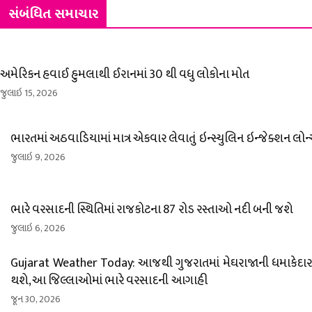
સંબંધિત સમાચાર
અમેરિકન હવાઈ હુમલાથી ઈરાનમાં 30 થી વધુ લોકોના મોત
જુલાઇ 15, 2026
ભારતમાં અઠવાડિયામાં માત્ર એકવાર લેવાતું ઇન્સ્યુલિન ઇન્જેક્શન લોન
જુલાઇ 9, 2026
ભારે વરસાદની સ્થિતિમાં રાજકોટના 87 રોડ રસ્તાઓ નદી બની જશે
જુલાઇ 6, 2026
Gujarat Weather Today: આજથી ગુજરાતમાં મેઘરાજાની ધમાકેદાર એ
થશે, આ જિલ્લાઓમાં ભારે વરસાદની આગાહી
જૂન 30, 2026