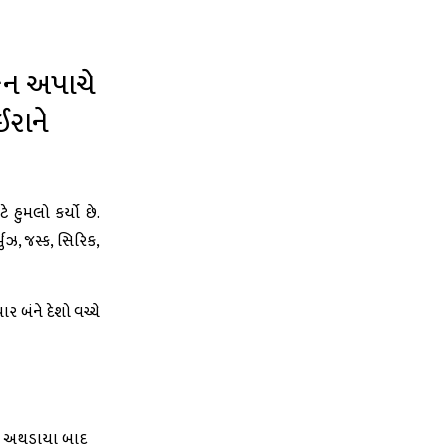
િકન અપાચે
ઈરાને
 હુમલો કર્યો છે.
ુઝ, જસ્ક, સિરિક,
બંને દેશો વચ્ચે
ાથે અથડાયા બાદ