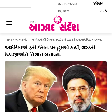
જાહેરાત
સોમવાર, ઓગસ્ટ
સંપર્ક
10, 2026
ઈ-પેપર
Home
આંતરરાષ્ટ્રીય
અમેરિકાએ ફરી ઈરાન પર હુમલો કર્યો, લશ્કરી ઠેકાણાઓને નિશાન બનાવ્યા
અમેરિકાએ ફરી ઈરાન પર હુમલો કર્યો, લશ્કરી
ઠેકાણાઓને નિશાન બનાવ્યા