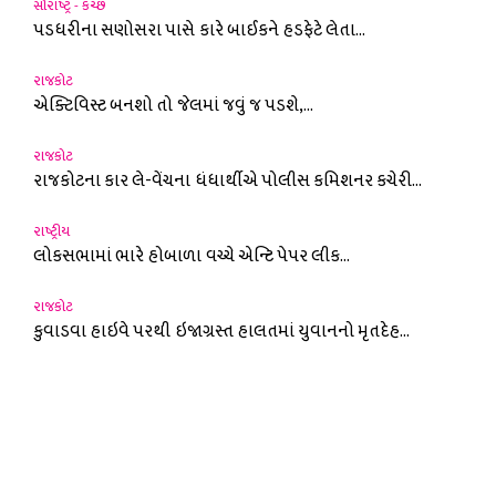
સૌરાષ્ટ્ર - કચ્છ
પડધરીના સણોસરા પાસે કારે બાઈકને હડફેટે લેતા...
રાજકોટ
એક્ટિવિસ્ટ બનશો તો જેલમાં જવું જ પડશે,...
રાજકોટ
રાજકોટના કાર લે-વેંચના ધંધાર્થીએ પોલીસ કમિશનર કચેરી...
રાષ્ટ્રીય
લોકસભામાં ભારે હોબાળા વચ્ચે એન્ટિ પેપર લીક...
રાજકોટ
કુવાડવા હાઇવે પરથી ઇજાગ્રસ્ત હાલતમાં યુવાનનો મૃતદેહ...