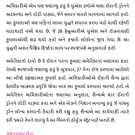
અધિકારીએ એમ પણ જણાવ્યું હતું કે યુએસ દળોએ ઘણા ઈરાની ડ્રોનને
અટકાવ્યા અને તોડી પાડ્યા, જેને સમાન ખતરો માનવામાં આવતો હતો.
આ હુમલાઓ ત્રણ મહિના લાંબા યુદ્ધને સમાપ્ત કરવા માટે ચાલી રહેલી
વાટાઘાટો વચ્ચે થયા છે, જે 28 ફેબ્રુઆરીએ યુએસ અને ઇઝરાયલી
હુમલાઓથી શરૂ થયો હતો અને હજારો લોકોના જીવ ગયા છે. આ
યુદ્ધની અસર વૈશ્વિક ઊર્જાના ભાવ પર સ્પષ્ટપણે અનુભવાઈ હતી.
અમેરિકાનો દાવો છે કે ઈરાન પરના હુમલા અમેરિકાના બચાવમાં હતા.
તેમણે સ્પષ્ટપણે જણાવ્યું હતું કે બુધવાર, 27 મેના રોજ કરવામાં આવેલો
આ બીજો રક્ષણાત્મક હુમલો હતો. અધિકારીઓએ ઈરાની સૈન્ય દ્વારા
કેટલીક આક્રમક પ્રવૃત્તિ જોયા બાદ આ હુમલો કરવામાં આવ્યો હતો. બે
અમેરિકન અધિકારીઓના જણાવ્યા અનુસાર, સૈન્યએ ચાર ઈરાની
ડ્રોનને તોડી પાડ્યા હતા અને એક બેઝને નિશાન બનાવ્યું હતું જે પાંચમું
ડ્રોન લોન્ચ કરવાની તૈયારી કરી રહ્યું હતું. સૈન્યએ આ કાર્યવાહી ત્યારે
કરી જ્યારે તેમને લાગ્યું કે આ વિમાનો હોર્મુઝ સ્ટ્રેટ માટે ખતરો છે.
આંતરરાષ્ટ્રીય