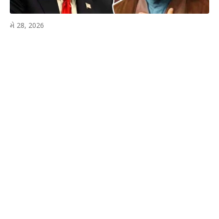
મે 28, 2026
WhatsApp
Facebook
Twitter
P