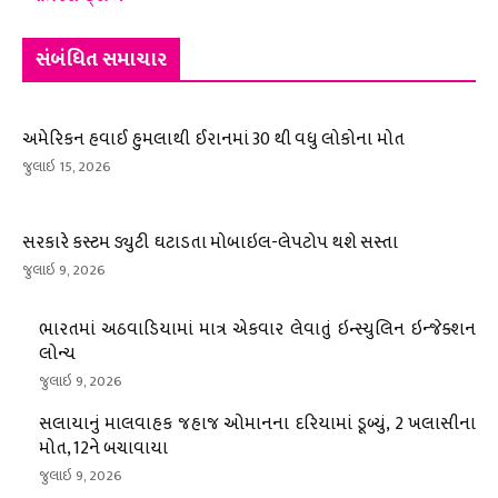
સંબંધિત સમાચાર
અમેરિકન હવાઈ હુમલાથી ઈરાનમાં 30 થી વધુ લોકોના મોત
જુલાઇ 15, 2026
સરકારે કસ્ટમ ડ્યુટી ઘટાડતા મોબાઇલ-લેપટોપ થશે સસ્તા
જુલાઇ 9, 2026
ભારતમાં અઠવાડિયામાં માત્ર એકવાર લેવાતું ઇન્સ્યુલિન ઇન્જેક્શન
લોન્ચ
જુલાઇ 9, 2026
સલાયાનું માલવાહક જહાજ ઓમાનના દરિયામાં ડૂબ્યું, 2 ખલાસીના
મોત, 12ને બચાવાયા
જુલાઇ 9, 2026