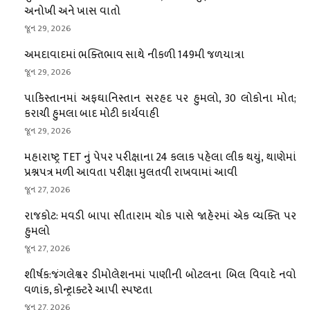
અનોખી અને ખાસ વાતો
જૂન 29, 2026
અમદાવાદમાં ભક્તિભાવ સાથે નીકળી 149મી જળયાત્રા
જૂન 29, 2026
પાકિસ્તાનમાં અફઘાનિસ્તાન સરહદ પર હુમલો, 30 લોકોના મોત;
કરાચી હુમલા બાદ મોટી કાર્યવાહી
જૂન 29, 2026
મહારાષ્ટ્ર TET નું પેપર પરીક્ષાના 24 કલાક પહેલા લીક થયું, થાણેમાં
પ્રશ્નપત્ર મળી આવતા પરીક્ષા મુલતવી રાખવામાં આવી
જૂન 27, 2026
રાજકોટ: મવડી બાપા સીતારામ ચોક પાસે જાહેરમાં એક વ્યક્તિ પર
હુમલો
જૂન 27, 2026
શીર્ષક:જંગલેશ્વર ડીમોલેશનમાં પાણીની બોટલના બિલ વિવાદે નવો
વળાંક, કોન્ટ્રાક્ટરે આપી સ્પષ્ટતા
જૂન 27, 2026