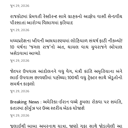
જૂન 29, 2026
રાજકોટમાં પ્રેમવતી રેસ્ટોરન્ટ સામે ગ્રાહકનો આક્ષેપ: વાસી સેન્ડવીચ
પીરસાતાં આરોગ્ય વિભાગમાં ફરિયાદ
જૂન 29, 2026
મધ્યપ્રદેશના ખીવની અભયારણ્યમાં લોહિયાળ સંઘર્ષ ફાટી નીકળ્યો!
10 વર્ષના ‘જંગલ રાજ’નો અંત, ઘાયલ વાઘ યુવરાજને ભોપાલ
ખસેડવામાં આવ્યો
જૂન 29, 2026
જેતપર ઉપવાસ આંદોલનને વધુ વેગ, મંત્રી કાંતિ અમૃતિયાના બંને
ભાઈ ઉપવાસ છાવણીમાં પહોંચ્યા; 100થી વધુ ટ્રેક્ટર સાથે ખેડૂતોનો
સમર્થન કાફલો
જૂન 29, 2026
Breaking News : અમેરિકા-ઈરાન વચ્ચે હુમલા રોકવા પર સમંતિ,
કતારમાં હોર્મુઝ પર ઉચ્ચ સ્તરીય બેઠક યોજાશે
જૂન 29, 2026
જુલાઈથી બાબા અમરનાથ યાત્રા, જાણો ગુફા સાથે જોડાયેલી આ