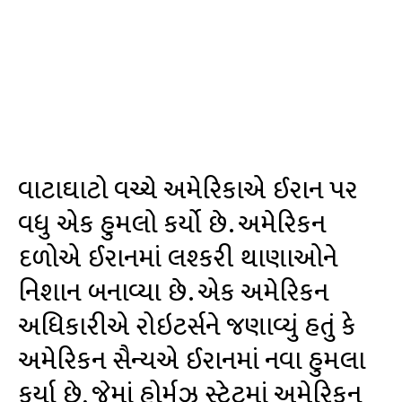
વાટાઘાટો વચ્ચે અમેરિકાએ ઈરાન પર
વધુ એક હુમલો કર્યો છે. અમેરિકન
દળોએ ઈરાનમાં લશ્કરી થાણાઓને
નિશાન બનાવ્યા છે. એક અમેરિકન
અધિકારીએ રોઇટર્સને જણાવ્યું હતું કે
અમેરિકન સૈન્યએ ઈરાનમાં નવા હુમલા
કર્યા છે, જેમાં હોર્મુઝ સ્ટ્રેટમાં અમેરિકન