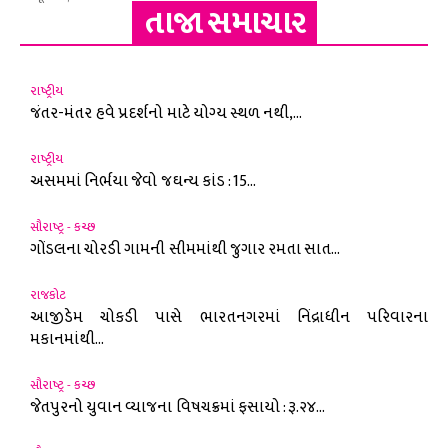
તાજા સમાચાર
રાષ્ટ્રીય
જંતર-મંતર હવે પ્રદર્શનો માટે યોગ્ય સ્થળ નથી,...
રાષ્ટ્રીય
અસમમાં નિર્ભયા જેવો જઘન્ય કાંડ : 15...
સૌરાષ્ટ્ર - કચ્છ
ગોંડલના ચોરડી ગામની સીમમાંથી જુગાર રમતા સાત...
રાજકોટ
આજીડેમ ચોકડી પાસે ભારતનગરમાં નિંદ્રાધીન પરિવારના
મકાનમાંથી...
સૌરાષ્ટ્ર - કચ્છ
જેતપુરનો યુવાન વ્યાજના વિષચક્રમાં ફસાયો : રૂ.૨૪...