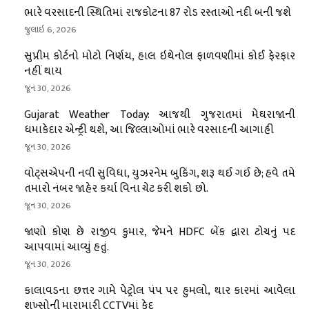
ભારે વરસાદની સ્થિતિમાં રાજકોટના 87 રોડ રસ્તાઓ નદી બની જશે
જુલાઇ 6, 2026
સુપ્રીમ કોર્ટનો મોટો નિર્ણય, હાલ ઇથેનોલ ફાળવણીમાં કોઈ ફેરફાર
નહીં થાય
જૂન 30, 2026
Gujarat Weather Today: આજથી ગુજરાતમાં મેઘરાજાની
ધમાકેદાર એન્ટ્રી થશે, આ જિલ્લાઓમાં ભારે વરસાદની આગાહી
જૂન 30, 2026
વોટ્સએપની નવી સુવિધા, યુઝરનેમ બુકિંગ, શરૂ થઈ ગઈ છે; હવે તમે
તમારો નંબર જાહેર કર્યા વિના ચેટ કરી શકો છો.
જૂન 30, 2026
જાણો કોણ છે રાજીવ કુમાર, જેમને HDFC બેંક દ્વારા ટોચનું પદ
આપવામાં આવ્યું હતું.
જૂન 30, 2026
કાલાવડના છત્તર ગામે પેટ્રોલ પંપ પર હુમલો, થાર કારમાં આવેલા
શખ્સોની મારામારી CCTVમાં કેદ