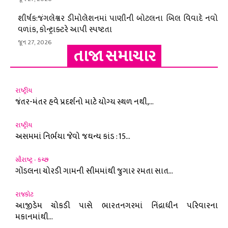
શીર્ષક:જંગલેશ્વર ડીમોલેશનમાં પાણીની બોટલના બિલ વિવાદે નવો
વળાંક, કોન્ટ્રાક્ટરે આપી સ્પષ્ટતા
જૂન 27, 2026
તાજા સમાચાર
રાષ્ટ્રીય
જંતર-મંતર હવે પ્રદર્શનો માટે યોગ્ય સ્થળ નથી,...
રાષ્ટ્રીય
અસમમાં નિર્ભયા જેવો જઘન્ય કાંડ : 15...
સૌરાષ્ટ્ર - કચ્છ
ગોંડલના ચોરડી ગામની સીમમાંથી જુગાર રમતા સાત...
રાજકોટ
આજીડેમ ચોકડી પાસે ભારતનગરમાં નિંદ્રાધીન પરિવારના
મકાનમાંથી...