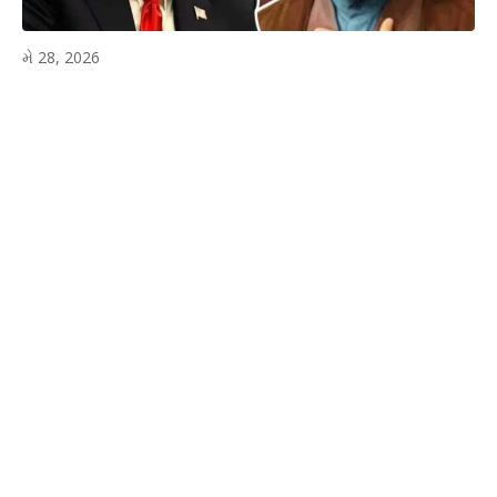
મે 28, 2026
WhatsApp
Facebook
Twitter
P