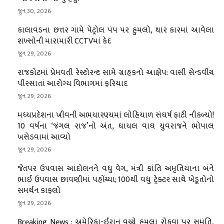
જૂન 30, 2026
કાલાવડના છત્તર ગામે પેટ્રોલ પંપ પર હુમલો, થાર કારમાં આવેલા
શખ્સોની મારામારી CCTVમાં કેદ
જૂન 29, 2026
રાજકોટમાં પ્રેમવતી રેસ્ટોરન્ટ સામે ગ્રાહકનો આક્ષેપ: વાસી સેન્ડવીચ
પીરસાતાં આરોગ્ય વિભાગમાં ફરિયાદ
જૂન 29, 2026
મધ્યપ્રદેશના ખીવની અભયારણ્યમાં લોહિયાળ સંઘર્ષ ફાટી નીકળ્યો!
10 વર્ષના ‘જંગલ રાજ’નો અંત, ઘાયલ વાઘ યુવરાજને ભોપાલ
ખસેડવામાં આવ્યો
જૂન 29, 2026
જેતપર ઉપવાસ આંદોલનને વધુ વેગ, મંત્રી કાંતિ અમૃતિયાના બંને
ભાઈ ઉપવાસ છાવણીમાં પહોંચ્યા; 100થી વધુ ટ્રેક્ટર સાથે ખેડૂતોનો
સમર્થન કાફલો
જૂન 29, 2026
Breaking News : અમેરિકા-ઈરાન વચ્ચે હુમલા રોકવા પર સમંતિ,