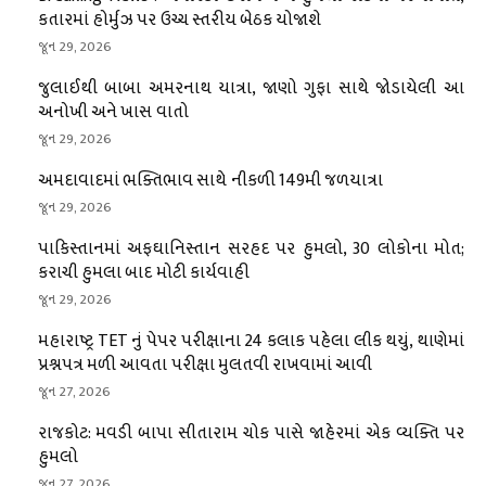
કતારમાં હોર્મુઝ પર ઉચ્ચ સ્તરીય બેઠક યોજાશે
જૂન 29, 2026
જુલાઈથી બાબા અમરનાથ યાત્રા, જાણો ગુફા સાથે જોડાયેલી આ
અનોખી અને ખાસ વાતો
જૂન 29, 2026
અમદાવાદમાં ભક્તિભાવ સાથે નીકળી 149મી જળયાત્રા
જૂન 29, 2026
પાકિસ્તાનમાં અફઘાનિસ્તાન સરહદ પર હુમલો, 30 લોકોના મોત;
કરાચી હુમલા બાદ મોટી કાર્યવાહી
જૂન 29, 2026
મહારાષ્ટ્ર TET નું પેપર પરીક્ષાના 24 કલાક પહેલા લીક થયું, થાણેમાં
પ્રશ્નપત્ર મળી આવતા પરીક્ષા મુલતવી રાખવામાં આવી
જૂન 27, 2026
રાજકોટ: મવડી બાપા સીતારામ ચોક પાસે જાહેરમાં એક વ્યક્તિ પર
હુમલો
જૂન 27, 2026