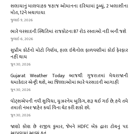
સલાયાનું માલવાહક જહાજ ઓમાનના દરિયામાં ડૂબ્યું, 2 ખલાસીના
મોત, 12ને બચાવાયા
જુલાઇ 9, 2026
ભારે વરસાદની સ્થિતિમાં રાજકોટના 87 રોડ રસ્તાઓ નદી બની જશે
જુલાઇ 6, 2026
સુપ્રીમ કોર્ટનો મોટો નિર્ણય, હાલ ઇથેનોલ ફાળવણીમાં કોઈ ફેરફાર
નહીં થાય
જૂન 30, 2026
Gujarat Weather Today: આજથી ગુજરાતમાં મેઘરાજાની
ધમાકેદાર એન્ટ્રી થશે, આ જિલ્લાઓમાં ભારે વરસાદની આગાહી
જૂન 30, 2026
વોટ્સએપની નવી સુવિધા, યુઝરનેમ બુકિંગ, શરૂ થઈ ગઈ છે; હવે તમે
તમારો નંબર જાહેર કર્યા વિના ચેટ કરી શકો છો.
જૂન 30, 2026
જાણો કોણ છે રાજીવ કુમાર, જેમને HDFC બેંક દ્વારા ટોચનું પદ
આપવામાં આવ્યું હતું.