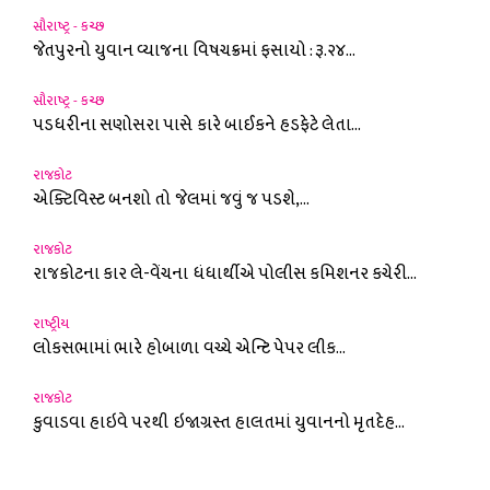
સૌરાષ્ટ્ર - કચ્છ
જેતપુરનો યુવાન વ્યાજના વિષચક્રમાં ફસાયો : રૂ.૨૪...
સૌરાષ્ટ્ર - કચ્છ
પડધરીના સણોસરા પાસે કારે બાઈકને હડફેટે લેતા...
રાજકોટ
એક્ટિવિસ્ટ બનશો તો જેલમાં જવું જ પડશે,...
રાજકોટ
રાજકોટના કાર લે-વેંચના ધંધાર્થીએ પોલીસ કમિશનર કચેરી...
રાષ્ટ્રીય
લોકસભામાં ભારે હોબાળા વચ્ચે એન્ટિ પેપર લીક...
રાજકોટ
કુવાડવા હાઇવે પરથી ઇજાગ્રસ્ત હાલતમાં યુવાનનો મૃતદેહ...