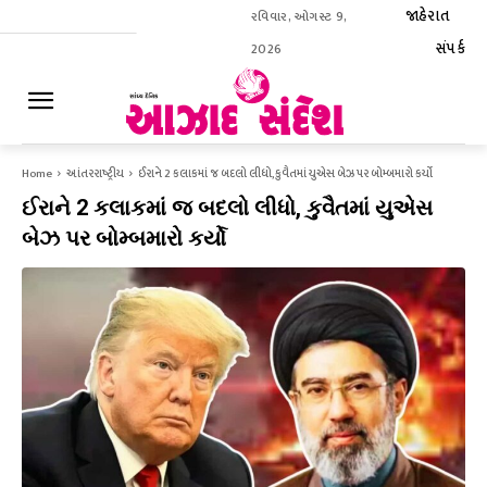
જાહેરાત
રવિવાર, ઓગસ્ટ 9,
સંપર્ક
2026
ઈ-પેપર
Home
આંતરરાષ્ટ્રીય
ઈરાને 2 કલાકમાં જ બદલો લીધો, કુવૈતમાં યુએસ બેઝ પર બોમ્બમારો કર્યો
ઈરાને 2 કલાકમાં જ બદલો લીધો, કુવૈતમાં યુએસ
બેઝ પર બોમ્બમારો કર્યો