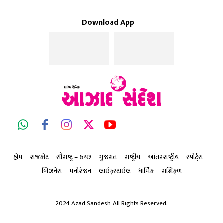
Download App
હોમ
રાજકોટ
સૌરાષ્ટ્ર – કચ્છ
ગુજરાત
રાષ્ટ્રીય
આંતરરાષ્ટ્રીય
સ્પોર્ટ્સ
બિઝનેસ
મનોરંજન
લાઇફસ્ટાઇલ
ધાર્મિક
રાશિફળ
2024 Azad Sandesh, All Rights Reserved.