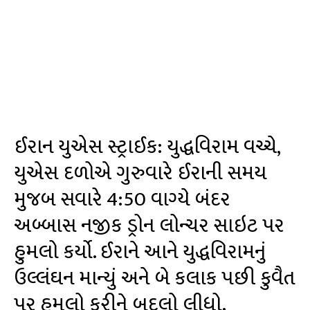
ઈરાન યુએસ સ્ટ્રાઈક: યુદ્ધવિરામ વચ્ચે,
યુએસ દળોએ ગુરુવારે ઈરાની સમય
મુજબ સવારે 4:50 વાગ્યે બંદર
અબ્બાસ નજીક ડ્રોન લોન્ચર સાઇટ પર
હુમલો કર્યો. ઈરાને આને યુદ્ધવિરામનું
ઉલ્લંઘન માન્યું અને બે કલાક પછી કુવૈત
પર હુમલો કરીને બદલો લીધો.