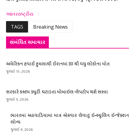
આંતરરાષ્ટ્રીય
TAGS
Breaking News
સંબંધિત સમાચાર
અમેરિકન હવાઈ હુમલાથી ઈરાનમાં 30 થી વધુ લોકોના મોત
જુલાઇ 15, 2026
સરકારે કસ્ટમ ડ્યુટી ઘટાડતા મોબાઇલ-લેપટોપ થશે સસ્તા
જુલાઇ 9, 2026
ભારતમાં અઠવાડિયામાં માત્ર એકવાર લેવાતું ઇન્સ્યુલિન ઇન્જેક્શન
લોન્ચ
જુલાઇ 9, 2026