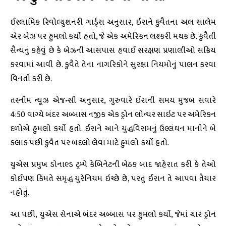
ઈસ્લામિક રિવોલ્યુશનરી ગાર્ડ્સ અનુસાર, ઈરાને કુવૈતના અલ સાલેમ
એર બેઝ પર હુમલો કર્યો હતો, જે એક અમેરિકન લશ્કરી મથક છે. કુવૈતી
સૈન્યનું કહેવું છે કે બેઝની આસપાસ હવાઈ સંરક્ષણ પ્રણાલીઓ સક્રિય
કરવામાં આવી છે. કુવૈતે તેના નાગરિકોને સુરક્ષા નિયમોનું પાલન કરવા
વિનંતી કરી છે.
તસ્નીમ ન્યૂઝ એજન્સી અનુસાર, ગુરુવારે ઈરાની સમય મુજબ સવારે
4:50 વાગ્યે બંદર અબ્બાસ નજીક એક ડ્રોન લોન્ચર સાઇટ પર અમેરિકન
દળોએ હુમલો કર્યો હતો. ઈરાને આને યુદ્ધવિરામનું ઉલ્લંઘન માનીને બે
કલાક પછી કુવૈત પર બદલો લેવા માટે હુમલો કર્યો હતો.
યુએસ પ્રમુખ ડોનાલ્ડ ટ્રમ્પે કેબિનેટની બેઠક બાદ જાહેરાત કરી કે તેઓ
કોઈપણ કિંમતે સમૃદ્ધ યુરેનિયમ ઇચ્છે છે, પરંતુ ઈરાન તે આપવા તૈયાર
નહોતું.
આ પછી, યુએસ સેનાએ બંદર અબ્બાસ પર હુમલો કર્યો, જેમાં ચાર ડ્રોન