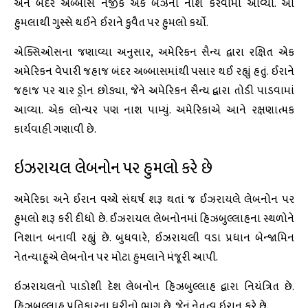
અને બંદર અબ્બાસ નજીક એક બેઝનો નાશ કરવામાં આવ્યો. આ
હુમલાથી ગુસ્સે થઈને ઈરાને કુવૈત પર હુમલો કર્યો.
એક્સિઓસના જણાવ્યા અનુસાર, અમેરિકન સૈન્ય દ્વારા રક્ષિત એક
અમેરિકન વેપારી જહાજ બંદર અબ્બાસમાંથી પસાર થઈ રહ્યું હતું. ઈરાને
જહાજ પર ચાર ડ્રોન છોડ્યા, જેને અમેરિકન સૈન્ય દ્વારા તોડી પાડવામાં
આવ્યા. એક લોન્ચર પણ નાશ પામ્યું. અમેરિકાએ આને રક્ષણાત્મક
કાર્યવાહી ગણાવી છે.
ઇઝરાયલ લેબનોન પર હુમલો કરે છે
અમેરિકા અને ઈરાન વચ્ચે સંઘર્ષ શરૂ થતાં જ ઈઝરાયલે લેબનોન પર
હુમલો શરૂ કરી દીધો છે. ઈઝરાયલ લેબનોનમાં હિઝબુલ્લાહના સ્થળોને
નિશાન બનાવી રહ્યું છે. બુધવારે, ઈઝરાયલી વડા પ્રધાન બેન્જામિન
નેતન્યાહૂએ લેબનોન પર મોટા હુમલાને મંજૂરી આપી.
ઇઝરાયલનો પાડોશી દેશ લેબનોન હિઝબુલ્લાહ દ્વારા નિયંત્રિત છે.
હિઝબુલ્લાહ પ્રતિકારના ધરીનો ભાગ છે, જેનું નેતૃત્વ ઇરાન કરે છે.