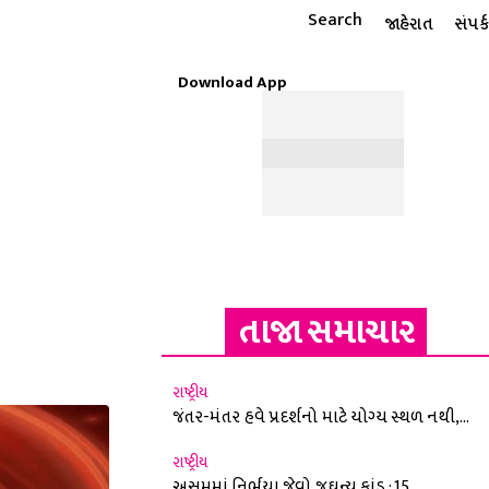
Search
જાહેરાત
સંપર્ક
Download App
ટાઇલ
ધાર્મિક
રાશિફળ
MORE
ઈ-પેપર
તાજા સમાચાર
રાષ્ટ્રીય
જંતર-મંતર હવે પ્રદર્શનો માટે યોગ્ય સ્થળ નથી,...
રાષ્ટ્રીય
અસમમાં નિર્ભયા જેવો જઘન્ય કાંડ : 15...