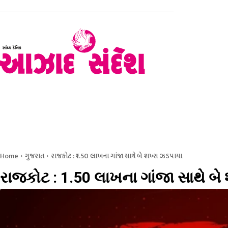
હોમ
રાજકોટ
સૌરાષ્ટ્ર – કચ્છ
ગુજરાત
રાષ્ટ્રીય
Home
ગુજરાત
રાજકોટ : ₹1.50 લાખના ગાંજા સાથે બે શખ્સ ઝડપાયા
રાજકોટ : ₹1.50 લાખના ગાંજા સાથે બ