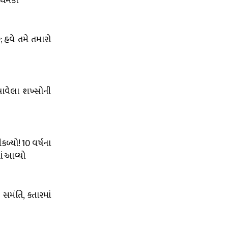
ે ધમકી
 હવે તમે તમારો
 આવેલા શખ્સોની
ળ્યો! 10 વર્ષના
ં આવ્યો
સમંતિ, કતારમાં