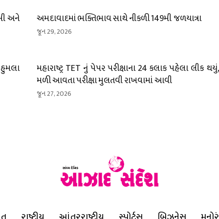
ખી અને
અમદાવાદમાં ભક્તિભાવ સાથે નીકળી 149મી જળયાત્રા
જૂન 29, 2026
 હુમલા
મહારાષ્ટ્ર TET નું પેપર પરીક્ષાના 24 કલાક પહેલા લીક થયું, થ
મળી આવતા પરીક્ષા મુલતવી રાખવામાં આવી
જૂન 27, 2026
ાત
રાષ્ટ્રીય
આંતરરાષ્ટ્રીય
સ્પોર્ટ્સ
બિઝનેસ
મનોર