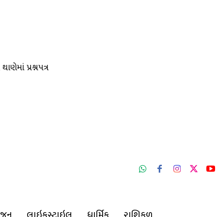
ાણેમાં પ્રશ્નપત્ર
ંજન
લાઇફસ્ટાઇલ
ધાર્મિક
રાશિફળ