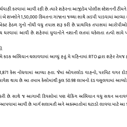
 કાર્યવાહી કરવામાં આવી રહી છે. ત્યારે શહેરના આજીડેમ પોલીસ સ્ટેશનની ટી
ે શખ્સોને ₹1,50,000 કિંમતના ગાંજાના જથ્થા સાથે ઝડપી પાડવામાં આવ્યા છ
ટ હેઠળ ગુનો નોંધી વધુ તપાસ શરૂ કરી છે. પ્રાથમિક તપાસમાં આરોપીઓ
થ ધરવામાં આવી છે. શહેરમાં યુવાનોને નશાની લતમાં ધકેલતા તત્વો સામે પ
યો
મે કડક અભિયાન ચલાવવામાં આવ્યું હતું. મે મહિનામાં RTO દ્વારા શહેર તેમજ હ
871 કેસ નોંધવામાં આવ્યા હતા. જેમાં ઓવરલોડ વાહનો, પરમિટ વગર દોડત
ાવેશ થાય છે. આ તમામ કેસોમાંથી કુલ ₹50.98 લાખનો દંડ વસૂલવામાં આવ્યો હ
કરી છે. સાથે જ આગામી દિવસોમાં પણ ચેકિંગ અભિયાન વધુ સઘન બનાવ
આપવામાં આવી છે. માર્ગ સલામતી અને અકસ્માતોમાં ઘટાડો લાવવા માટે આ પ