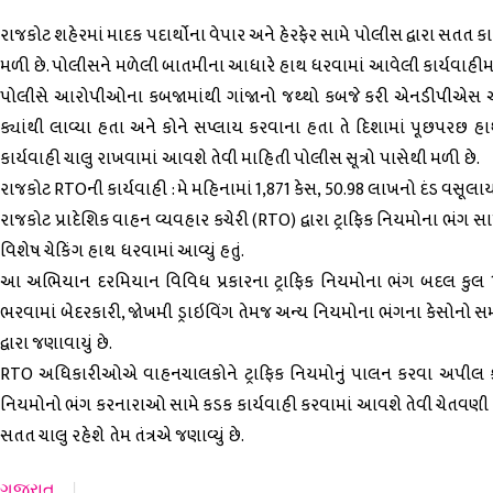
રાજકોટ શહેરમાં માદક પદાર્થોના વેપાર અને હેરફેર સામે પોલીસ દ્વારા સતત
મળી છે. પોલીસને મળેલી બાતમીના આધારે હાથ ધરવામાં આવેલી કાર્યવાહીમાં બ
પોલીસે આરોપીઓના કબજામાંથી ગાંજાનો જથ્થો કબજે કરી એનડીપીએસ એક્
ક્યાંથી લાવ્યા હતા અને કોને સપ્લાય કરવાના હતા તે દિશામાં પૂછપરછ હા
કાર્યવાહી ચાલુ રાખવામાં આવશે તેવી માહિતી પોલીસ સૂત્રો પાસેથી મળી છે.
રાજકોટ RTOની કાર્યવાહી : મે મહિનામાં 1,871 કેસ, ₹50.98 લાખનો દંડ વસૂલા
રાજકોટ પ્રાદેશિક વાહન વ્યવહાર કચેરી (RTO) દ્વારા ટ્રાફિક નિયમોના ભંગ સા
વિશેષ ચેકિંગ હાથ ધરવામાં આવ્યું હતું.
આ અભિયાન દરમિયાન વિવિધ પ્રકારના ટ્રાફિક નિયમોના ભંગ બદલ કુલ 1,
ભરવામાં બેદરકારી, જોખમી ડ્રાઇવિંગ તેમજ અન્ય નિયમોના ભંગના કેસોનો સમ
દ્વારા જણાવાયું છે.
RTO અધિકારીઓએ વાહનચાલકોને ટ્રાફિક નિયમોનું પાલન કરવા અપીલ 
નિયમોનો ભંગ કરનારાઓ સામે કડક કાર્યવાહી કરવામાં આવશે તેવી ચેતવણી 
સતત ચાલુ રહેશે તેમ તંત્રએ જણાવ્યું છે.
ગુજરાત