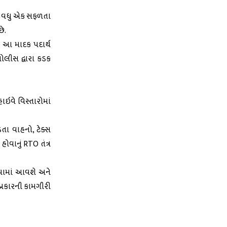
મને વધુ એક સફળતા
ે.
 આ માદક પદાર્થ
ોલીસ દ્વારા કડક
ાઇવે વિસ્તારોમાં
ા વાહનો, ટેક્સ
ોવાનું RTO તંત્ર
વામાં આવશે અને
્રકારની કામગીરી