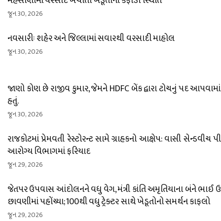
મહેસાણામાં વરસાદ ખેંચાતા ખેડૂતોની કફોડી સ્થિતિ
જૂન 30, 2026
નવસારીઃ શહેર અને જિલ્લામાં સવારથી વરસાદી માહોલ
જૂન 30, 2026
જાણો કોણ છે રાજીવ કુમાર, જેમને HDFC બેંક દ્વારા ટોચનું પદ આપવામાં
હતું.
જૂન 30, 2026
રાજકોટમાં પ્રેમવતી રેસ્ટોરન્ટ સામે ગ્રાહકનો આક્ષેપ: વાસી સેન્ડવીચ પ
આરોગ્ય વિભાગમાં ફરિયાદ
જૂન 29, 2026
જેતપર ઉપવાસ આંદોલનને વધુ વેગ, મંત્રી કાંતિ અમૃતિયાના બંને ભાઈ
છાવણીમાં પહોંચ્યા; 100થી વધુ ટ્રેક્ટર સાથે ખેડૂતોનો સમર્થન કાફલો
જૂન 29, 2026