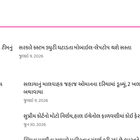
ટીમનું
સરકારે કસ્ટમ ડ્યુટી ઘટાડતા મોબાઇલ-લેપટોપ થશે સસ્તા
જુલાઇ 9, 2026
્ચ
સલાયાનું માલવાહક જહાજ ઓમાનના દરિયામાં ડૂબ્યું, 2 ખલા
બચાવાયા
જુલાઇ 9, 2026
સુપ્રીમ કોર્ટનો મોટો નિર્ણય, હાલ ઇથેનોલ ફાળવણીમાં કોઈ ફે
જૂન 30, 2026