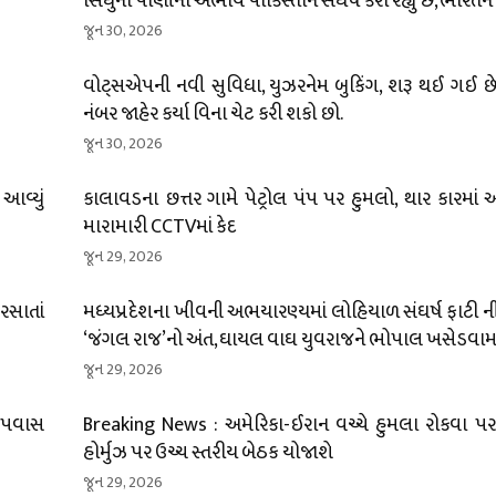
સિંધુના પાણીના અભાવે પાકિસ્તાન સંઘર્ષ કરી રહ્યું છે, ભારતન
જૂન 30, 2026
વોટ્સએપની નવી સુવિધા, યુઝરનેમ બુકિંગ, શરૂ થઈ ગઈ છે;
નંબર જાહેર કર્યા વિના ચેટ કરી શકો છો.
જૂન 30, 2026
 આવ્યું
કાલાવડના છત્તર ગામે પેટ્રોલ પંપ પર હુમલો, થાર કારમાં
મારામારી CCTVમાં કેદ
જૂન 29, 2026
ીરસાતાં
મધ્યપ્રદેશના ખીવની અભયારણ્યમાં લોહિયાળ સંઘર્ષ ફાટી નીક
‘જંગલ રાજ’નો અંત, ઘાયલ વાઘ યુવરાજને ભોપાલ ખસેડવામા
જૂન 29, 2026
 ઉપવાસ
Breaking News : અમેરિકા-ઈરાન વચ્ચે હુમલા રોકવા પર 
હોર્મુઝ પર ઉચ્ચ સ્તરીય બેઠક યોજાશે
જૂન 29, 2026