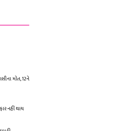
સીના મોત, 12ને
રફાર નહીં થાય