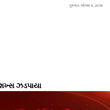
ગુરુવાર, ઓગસ્ટ 6, 2026
આંતરરાષ્ટ્રીય
સ્પોર્ટ્સ
બિઝનેસ
મનોરંજન
લાઇફસ્
ે શખ્સ ઝડપાયા