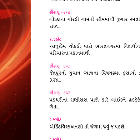
સૌરાષ્ટ્ર - કચ્છ
ગોંડલના ચોરડી ગામની સીમમાંથી જુગાર રમતા
સાત...
રાજકોટ
આજીડેમ ચોકડી પાસે ભારતનગરમાં નિંદ્રાધીન
પરિવારના મકાનમાંથી...
સૌરાષ્ટ્ર - કચ્છ
જેતપુરનો યુવાન વ્યાજના વિષચક્રમાં ફસાયો :
રૂ.૨૪...
સૌરાષ્ટ્ર - કચ્છ
પડધરીના સણોસરા પાસે કારે બાઈકને હડફેટે
લેતા...
રાજકોટ
એક્ટિવિસ્ટ બનશો તો જેલમાં જવું જ પડશે,...
રાજકોટ