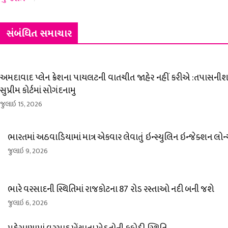
સંબંધિત સમાચાર
અમદાવાદ પ્લેન ક્રેશના પાયલટની વાતચીત જાહેર નહીં કરીએ :તપાસનીશ 
સુપ્રીમ કોર્ટમાં સોગંદનામુ
જુલાઇ 15, 2026
ભારતમાં અઠવાડિયામાં માત્ર એકવાર લેવાતું ઇન્સ્યુલિન ઇન્જેક્શન લોન
જુલાઇ 9, 2026
ભારે વરસાદની સ્થિતિમાં રાજકોટના 87 રોડ રસ્તાઓ નદી બની જશે
જુલાઇ 6, 2026