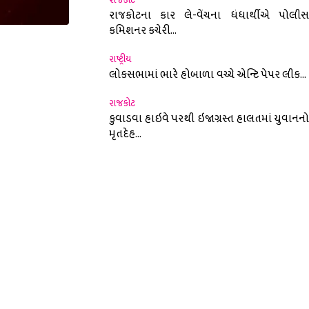
રાજકોટના કાર લે-વેંચના ધંધાર્થીએ પોલીસ
કમિશનર કચેરી...
રાષ્ટ્રીય
nterest
લોકસભામાં ભારે હોબાળા વચ્ચે એન્ટિ પેપર લીક...
રાજકોટ
કુવાડવા હાઇવે પરથી ઇજાગ્રસ્ત હાલતમાં યુવાનનો
મૃતદેહ...