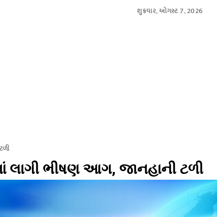
શુક્રવાર, ઓગસ્ટ 7, 2026
આંતરરાષ્ટ્રીય
સ્પોર્ટ્સ
બિઝનેસ
મનોરંજન
લાઇફસ્
 ટળી
ીમાં લાગી ભીષણ આગ, જાનહાની ટળી