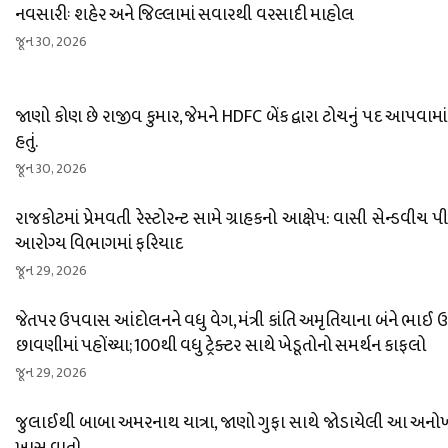
નવસારીઃ શહેર અને જિલ્લામાં સવારથી વરસાદી માહોલ
જૂન 30, 2026
જાણો કોણ છે રાજીવ કુમાર, જેમને HDFC બેંક દ્વારા ટોચનું પદ આપવામાં
હતું.
જૂન 30, 2026
રાજકોટમાં પ્રેમવતી રેસ્ટોરન્ટ સામે ગ્રાહકનો આક્ષેપ: વાસી સેન્ડવીચ પ
આરોગ્ય વિભાગમાં ફરિયાદ
જૂન 29, 2026
જેતપર ઉપવાસ આંદોલનને વધુ વેગ, મંત્રી કાંતિ અમૃતિયાના બંને ભાઈ
છાવણીમાં પહોંચ્યા; 100થી વધુ ટ્રેક્ટર સાથે ખેડૂતોનો સમર્થન કાફલો
જૂન 29, 2026
જુલાઈથી બાબા અમરનાથ યાત્રા, જાણો ગુફા સાથે જોડાયેલી આ અનો