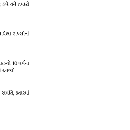
 હવે તમે તમારો
 આવેલા શખ્સોની
ળ્યો! 10 વર્ષના
ં આવ્યો
સમંતિ, કતારમાં