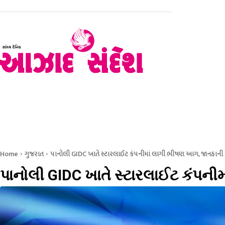
હોમ
રાજકોટ
સૌરાષ્ટ્ર – કચ્છ
ગુજરાત
રાષ્ટ્રીય
Home
ગુજરાત
પાનોલી GIDC ખાતે સ્ટારલાઈટ કંપનીમાં લાગી ભીષણ આગ, જાનહાની
પાનોલી GIDC ખાતે સ્ટારલાઈટ કંપન