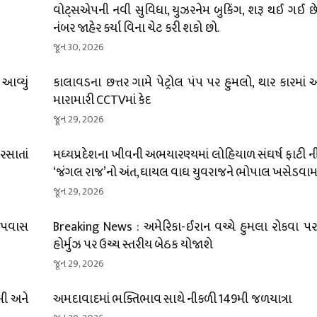
વોટ્સએપની નવી સુવિધા, યુઝરનેમ બુકિંગ, શરૂ થઈ ગઈ છે;
નંબર જાહેર કર્યા વિના ચેટ કરી શકો છો.
જૂન 30, 2026
 આવ્યું
કાલાવડના છત્તર ગામે પેટ્રોલ પંપ પર હુમલો, થાર કારમાં
મારામારી CCTVમાં કેદ
જૂન 29, 2026
ીરસાતાં
મધ્યપ્રદેશના ખીવની અભયારણ્યમાં લોહિયાળ સંઘર્ષ ફાટી નીક
‘જંગલ રાજ’નો અંત, ઘાયલ વાઘ યુવરાજને ભોપાલ ખસેડવામા
જૂન 29, 2026
 ઉપવાસ
Breaking News : અમેરિકા-ઈરાન વચ્ચે હુમલા રોકવા પર 
હોર્મુઝ પર ઉચ્ચ સ્તરીય બેઠક યોજાશે
જૂન 29, 2026
ખી અને
અમદાવાદમાં ભક્તિભાવ સાથે નીકળી 149મી જળયાત્રા