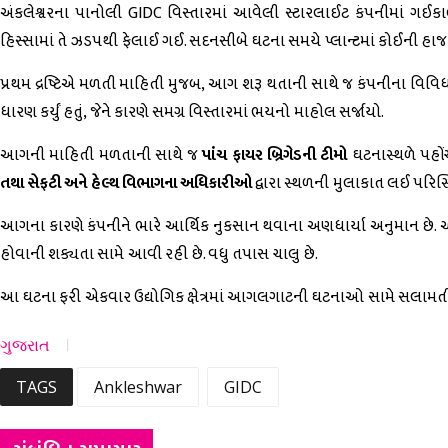
અંકલેશ્વરના પાનોલી GIDC વિસ્તારમાં આવેલી સ્ટારલાઈટ કંપનીમાં ગઈ
હિસ્સામાં તે ઝડપથી ફેલાઈ ગઈ. સદનસીબે ઘટના સમયે પ્લાન્ટમાં કોઈની હા
પ્રથમ દ્રષ્ટિએ મળતી માહિતી મુજબ, આગ શરૂ થતાની સાથે જ કંપનીના વિવિધ 
ધારણ કર્યું હતું, જેને કારણે સમગ્ર વિસ્તારમાં ભયનો માહોલ સર્જાયો.
આગની માહિતી મળતાની સાથે જ
પાંચ ફાયર બ્રિગેડની ટીમો
ઘટનાસ્થળે પહોં
તથા સેફટી અને હેલ્થ વિભાગના અધિકારીઓ
દ્વારા સ્થળની મુલાકાત લઈ પરિસ્થિ
આગના કારણે કંપનીને ભારે આર્થિક નુકસાન થવાના અણધાર્યા અનુમાન છે. આગ
હોવાની શક્યતા સામે આવી રહી છે. વધુ તપાસ ચાલુ છે.
આ ઘટના ફરી એકવાર ઉદ્યોગિક ક્ષેત્રમાં આગલગાટની ઘટનાઓ સામે સલામતીના 
ગુજરાત
TAGS
Ankleshwar
GIDC