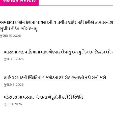
સંબંધિત સમાચાર
અમદાવાદ પ્લેન ક્રેશના પાયલટની વાતચીત જાહેર નહીં કરીએ :તપાસનીશ 
સુપ્રીમ કોર્ટમાં સોગંદનામુ
જુલાઇ 15, 2026
ભારતમાં અઠવાડિયામાં માત્ર એકવાર લેવાતું ઇન્સ્યુલિન ઇન્જેક્શન લોન
જુલાઇ 9, 2026
ભારે વરસાદની સ્થિતિમાં રાજકોટના 87 રોડ રસ્તાઓ નદી બની જશે
જુલાઇ 6, 2026
મહેસાણામાં વરસાદ ખેંચાતા ખેડૂતોની કફોડી સ્થિતિ
જૂન 30, 2026