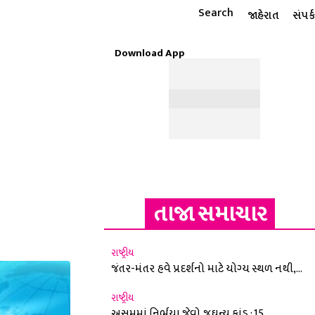
Search
જાહેરાત
સંપર્ક
Download App
ટાઇલ
ધાર્મિક
રાશિફળ
MORE
ઈ-પેપર
તાજા સમાચાર
રાષ્ટ્રીય
જંતર-મંતર હવે પ્રદર્શનો માટે યોગ્ય સ્થળ નથી,...
રાષ્ટ્રીય
અસમમાં નિર્ભયા જેવો જઘન્ય કાંડ : 15...