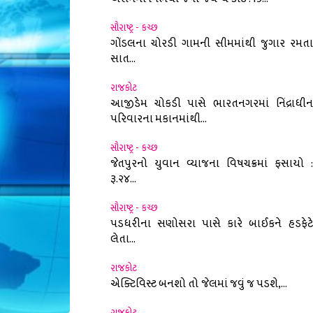
સૌરાષ્ટ્ર - કચ્છ
ગોંડલના ચોરડી ગામની સીમમાંથી જુગાર રમતા
સાત...
રાજકોટ
આજીડેમ ચોકડી પાસે ભારતનગરમાં નિંદ્રાધીન
પરિવારના મકાનમાંથી...
સૌરાષ્ટ્ર - કચ્છ
જેતપુરનો યુવાન વ્યાજના વિષચક્રમાં ફસાયો :
રૂ.૨૪...
સૌરાષ્ટ્ર - કચ્છ
પડધરીના સણોસરા પાસે કારે બાઈકને હડફેટે
લેતા...
રાજકોટ
એક્ટિવિસ્ટ બનશો તો જેલમાં જવું જ પડશે,...
રાજકોટ