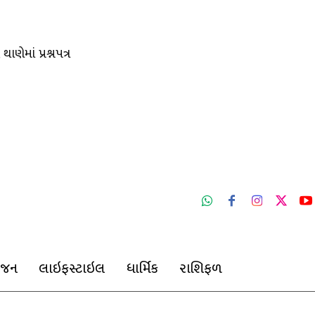
ાણેમાં પ્રશ્નપત્ર
ંજન
લાઇફસ્ટાઇલ
ધાર્મિક
રાશિફળ