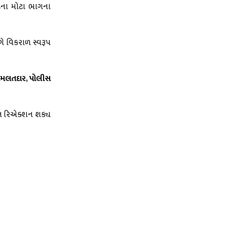
ટના મોટા ભાગના
ે વિકરાળ સ્વરૂપ
ામલતદાર, પોલીસ
કલ રિએક્શન શક્ય