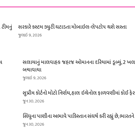
ટીમનું
સરકારે કસ્ટમ ડ્યુટી ઘટાડતા મોબાઇલ-લેપટોપ થશે સસ્તા
જુલાઇ 9, 2026
્ચ
સલાયાનું માલવાહક જહાજ ઓમાનના દરિયામાં ડૂબ્યું, 2 ખલા
બચાવાયા
જુલાઇ 9, 2026
સુપ્રીમ કોર્ટનો મોટો નિર્ણય, હાલ ઇથેનોલ ફાળવણીમાં કોઈ ફે
જૂન 30, 2026
સિંધુના પાણીના અભાવે પાકિસ્તાન સંઘર્ષ કરી રહ્યું છે, ભારતન
જૂન 30, 2026