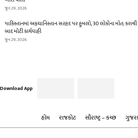
ખાસ વાતો
જૂન 29, 2026
પાકિસ્તાનમાં અફઘાનિસ્તાન સરહદ પર હુમલો, 30 લોકોના મોત; કરાચી
બાદ મોટી કાર્યવાહી
જૂન 29, 2026
Download App
હોમ
રાજકોટ
સૌરાષ્ટ્ર – કચ્છ
ગુજર