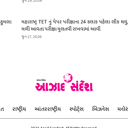
જૂન 29, 2026
 હુમલા
મહારાષ્ટ્ર TET નું પેપર પરીક્ષાના 24 કલાક પહેલા લીક થયું, થ
મળી આવતા પરીક્ષા મુલતવી રાખવામાં આવી
જૂન 27, 2026
ાત
રાષ્ટ્રીય
આંતરરાષ્ટ્રીય
સ્પોર્ટ્સ
બિઝનેસ
મનોર