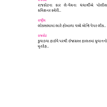
રાજકોટના કાર લે-વેંચના ધંધાર્થીએ પોલીસ
કમિશનર કચેરી...
nterest
રાષ્ટ્રીય
લોકસભામાં ભારે હોબાળા વચ્ચે એન્ટિ પેપર લીક...
રાજકોટ
કુવાડવા હાઇવે પરથી ઇજાગ્રસ્ત હાલતમાં યુવાનનો
મૃતદેહ...