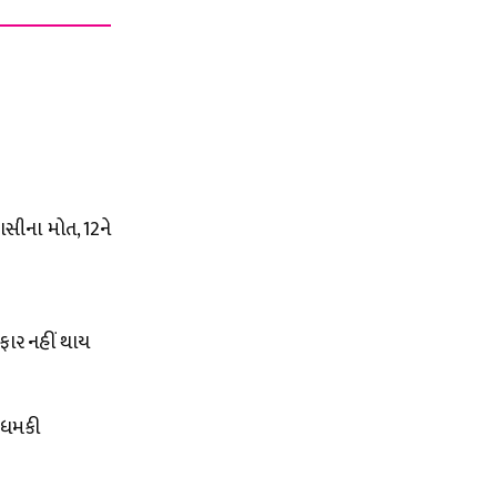
સીના મોત, 12ને
રફાર નહીં થાય
ે ધમકી