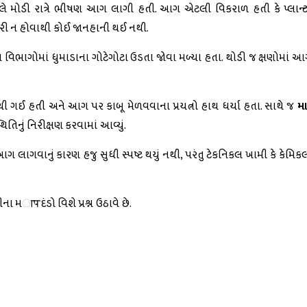
કાલે મોડી રાત્રે ભીષણ આગ લાગી હતી. આગ એટલી વિકરાળ હતી કે પ્લાન્
જરી ન હોવાથી કોઈ જાનહાની થઈ નથી.
વિભાગોમાં ધુમાડાના ગોટેગોટા ઉડતા જોવા મળ્યા હતા. થોડી જ ક્ષણોમાં આગ
ચી ગઈ હતી અને આગ પર કાબૂ મેળવવાના પ્રયત્નો હાથ ધર્યા હતા. સાથે જ
મ
તિનું નિરીક્ષણ કરવામાં આવ્યું.
 લાગવાનું કારણ હજુ સુધી સ્પષ્ટ થયું નથી, પરંતુ ટેકનિકલ ખામી કે કેમિ
મापદંડો વિશે પ્રશ્ન ઉઠાવે છે.