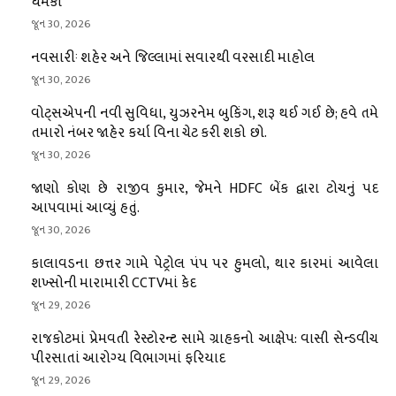
ધમકી
જૂન 30, 2026
નવસારીઃ શહેર અને જિલ્લામાં સવારથી વરસાદી માહોલ
જૂન 30, 2026
વોટ્સએપની નવી સુવિધા, યુઝરનેમ બુકિંગ, શરૂ થઈ ગઈ છે; હવે તમે
તમારો નંબર જાહેર કર્યા વિના ચેટ કરી શકો છો.
જૂન 30, 2026
જાણો કોણ છે રાજીવ કુમાર, જેમને HDFC બેંક દ્વારા ટોચનું પદ
આપવામાં આવ્યું હતું.
જૂન 30, 2026
કાલાવડના છત્તર ગામે પેટ્રોલ પંપ પર હુમલો, થાર કારમાં આવેલા
શખ્સોની મારામારી CCTVમાં કેદ
જૂન 29, 2026
રાજકોટમાં પ્રેમવતી રેસ્ટોરન્ટ સામે ગ્રાહકનો આક્ષેપ: વાસી સેન્ડવીચ
પીરસાતાં આરોગ્ય વિભાગમાં ફરિયાદ
જૂન 29, 2026