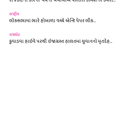
રાજકોટના કાર લે-વેંચના ધંધાર્થીએ પોલીસ કમિશનર કચેરી...
રાષ્ટ્રીય
લોકસભામાં ભારે હોબાળા વચ્ચે એન્ટિ પેપર લીક...
રાજકોટ
કુવાડવા હાઇવે પરથી ઇજાગ્રસ્ત હાલતમાં યુવાનનો મૃતદેહ...