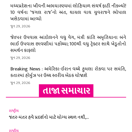
મધ્યપ્રદેશના ખીવની અભયારણ્યમાં લોહિયાળ સંઘર્ષ ફાટી નીકળ્યો!
10 વર્ષના ‘જંગલ રાજ’નો અંત, ઘાયલ વાઘ યુવરાજને ભોપાલ
ખસેડવામાં આવ્યો
જૂન 29, 2026
જેતપર ઉપવાસ આંદોલનને વધુ વેગ, મંત્રી કાંતિ અમૃતિયાના બંને
ભાઈ ઉપવાસ છાવણીમાં પહોંચ્યા; 100થી વધુ ટ્રેક્ટર સાથે ખેડૂતોનો
સમર્થન કાફલો
જૂન 29, 2026
Breaking News : અમેરિકા-ઈરાન વચ્ચે હુમલા રોકવા પર સમંતિ,
કતારમાં હોર્મુઝ પર ઉચ્ચ સ્તરીય બેઠક યોજાશે
જૂન 29, 2026
તાજા સમાચાર
રાષ્ટ્રીય
જંતર-મંતર હવે પ્રદર્શનો માટે યોગ્ય સ્થળ નથી,...
રાષ્ટ્રીય