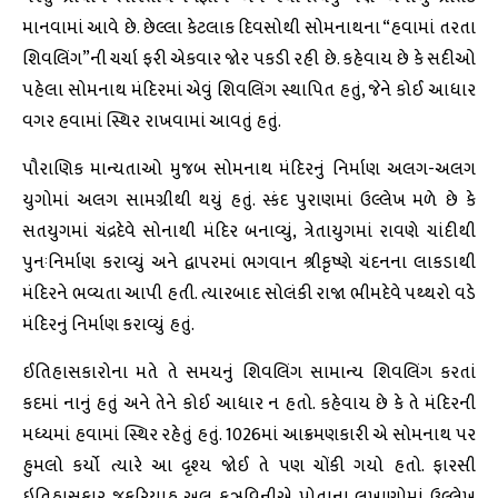
માનવામાં આવે છે. છેલ્લા કેટલાક દિવસોથી સોમનાથના “હવામાં તરતા
શિવલિંગ”ની ચર્ચા ફરી એકવાર જોર પકડી રહી છે. કહેવાય છે કે સદીઓ
પહેલા સોમનાથ મંદિરમાં એવું શિવલિંગ સ્થાપિત હતું, જેને કોઈ આધાર
વગર હવામાં સ્થિર રાખવામાં આવતું હતું.
પૌરાણિક માન્યતાઓ મુજબ સોમનાથ મંદિરનું નિર્માણ અલગ-અલગ
યુગોમાં અલગ સામગ્રીથી થયું હતું. સ્કંદ પુરાણમાં ઉલ્લેખ મળે છે કે
સતયુગમાં ચંદ્રદેવે સોનાથી મંદિર બનાવ્યું, ત્રેતાયુગમાં રાવણે ચાંદીથી
પુનઃનિર્માણ કરાવ્યું અને દ્વાપરમાં ભગવાન શ્રીકૃષ્ણે ચંદનના લાકડાથી
મંદિરને ભવ્યતા આપી હતી. ત્યારબાદ સોલંકી રાજા ભીમદેવે પથ્થરો વડે
મંદિરનું નિર્માણ કરાવ્યું હતું.
ઈતિહાસકારોના મતે તે સમયનું શિવલિંગ સામાન્ય શિવલિંગ કરતાં
કદમાં નાનું હતું અને તેને કોઈ આધાર ન હતો. કહેવાય છે કે તે મંદિરની
મધ્યમાં હવામાં સ્થિર રહેતું હતું. 1026માં આક્રમણકારી એ સોમનાથ પર
હુમલો કર્યો ત્યારે આ દૃશ્ય જોઈ તે પણ ચોંકી ગયો હતો. ફારસી
ઇતિહાસકાર જકરિયાહ અલ કઝવિનીએ પોતાના લખાણોમાં ઉલ્લેખ