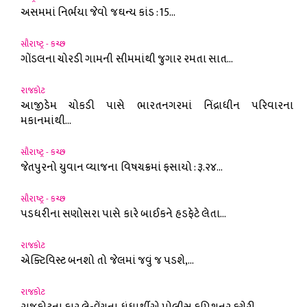
અસમમાં નિર્ભયા જેવો જઘન્ય કાંડ : 15...
સૌરાષ્ટ્ર - કચ્છ
ગોંડલના ચોરડી ગામની સીમમાંથી જુગાર રમતા સાત...
રાજકોટ
આજીડેમ ચોકડી પાસે ભારતનગરમાં નિંદ્રાધીન પરિવારના
મકાનમાંથી...
સૌરાષ્ટ્ર - કચ્છ
જેતપુરનો યુવાન વ્યાજના વિષચક્રમાં ફસાયો : રૂ.૨૪...
સૌરાષ્ટ્ર - કચ્છ
પડધરીના સણોસરા પાસે કારે બાઈકને હડફેટે લેતા...
રાજકોટ
એક્ટિવિસ્ટ બનશો તો જેલમાં જવું જ પડશે,...
રાજકોટ