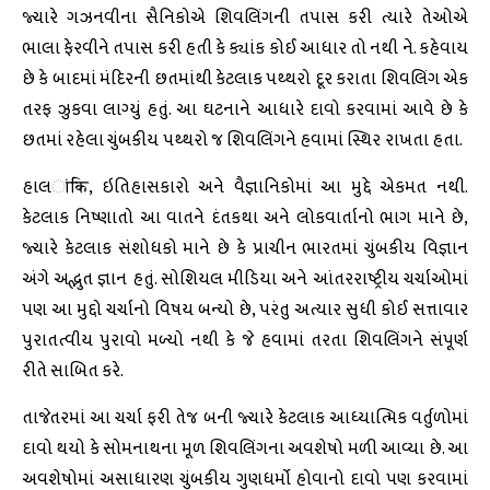
જ્યારે ગઝનવીના સૈનિકોએ શિવલિંગની તપાસ કરી ત્યારે તેઓએ
ભાલા ફેરવીને તપાસ કરી હતી કે ક્યાંક કોઈ આધાર તો નથી ને. કહેવાય
છે કે બાદમાં મંદિરની છતમાંથી કેટલાક પથ્થરો દૂર કરાતા શિવલિંગ એક
તરફ ઝુકવા લાગ્યું હતું. આ ઘટનાને આધારે દાવો કરવામાં આવે છે કે
છતમાં રહેલા ચુંબકીય પથ્થરો જ શિવલિંગને હવામાં સ્થિર રાખતા હતા.
હાલांकि, ઇતિહાસકારો અને વૈજ્ઞાનિકોમાં આ મુદ્દે એકમત નથી.
કેટલાક નિષ્ણાતો આ વાતને દંતકથા અને લોકવાર્તાનો ભાગ માને છે,
જ્યારે કેટલાક સંશોધકો માને છે કે પ્રાચીન ભારતમાં ચુંબકીય વિજ્ઞાન
અંગે અદ્ભુત જ્ઞાન હતું. સોશિયલ મીડિયા અને આંતરરાષ્ટ્રીય ચર્ચાઓમાં
પણ આ મુદ્દો ચર્ચાનો વિષય બન્યો છે, પરંતુ અત્યાર સુધી કોઈ સત્તાવાર
પુરાતત્વીય પુરાવો મળ્યો નથી કે જે હવામાં તરતા શિવલિંગને સંપૂર્ણ
રીતે સાબિત કરે.
તાજેતરમાં આ ચર્ચા ફરી તેજ બની જ્યારે કેટલાક આધ્યાત્મિક વર્તુળોમાં
દાવો થયો કે સોમનાથના મૂળ શિવલિંગના અવશેષો મળી આવ્યા છે. આ
અવશેષોમાં અસાધારણ ચુંબકીય ગુણધર્મો હોવાનો દાવો પણ કરવામાં