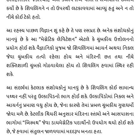
કર્યો છે કે શિવલિંગને ન તો ઉપરથી લટકાવવામાં આવ્યું હતું અને ન તો
નીચે કોઈ ટેકો હતો.
આ રહસ્ય પાછળ વિજ્ઞાન શું કહે છે તે પણ રસપ્રદ છે. અનેક સંશોધકોનું
માનવું છે કે આ “મેગ્નેટિક લેવિટેશન” એટલે કે ચુંબકીય ઉત્તોલનનો
પ્રયોગ હોઈ શકે. વૈજ્ઞાનિકો મુજબ જો શિવલિંગમાં આયર્ન અથવા નિકલ
જેવા ચુંબકીય તત્વો રહેલા હોય અને મંદિરની છત તથા નીચે
શક્તિશાળી ચુંબકો ગોઠવાયેલા હોય તો શિવલિંગ હવામાં સ્થિર રહી
શકે.
આ સંદર્ભમાં કેટલાક સંશોધકોનું માનવું છે કે શિવલિંગ કોઈ સામાન્ય
પથ્થર નહીં પરંતુ ઉલ્કાપિંડનો ભાગ હોઈ શકે. ઉલ્કાપિંડોમાં નિકલ અને
આયર્નનું પ્રમાણ વધુ હોય છે, જેના કારણે તેમાં પ્રબળ ચુંબકીય ગુણધર્મો
જોવા મળે છે. કેટલીક થિયરી અનુસાર મંદિરના સ્તંભો અને આસપાસના
ભાગોમાં “બિસ્મથ” જેવા ડાયમેગ્નેટિક પદાર્થોનો ઉપયોગ થયો હોઈ શકે
છે, જે હવામાં સંતુલન જાળવવામાં મદદરૂપ બનતા હતા.