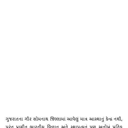
ગુજરાતના ગીર સોમનાથ જિલ્લામાં આવેલું માત્ર આસ્થાનું કેન્દ્ર નથી,
પરંતુ પ્રાચીન ભારતીય વિજ્ઞાન અને સ્થાપત્યનું પણ અનોખું પ્રતિક