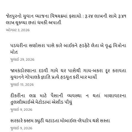
જેતપુરનો યુવાન વ્યાજના વિષચક્રમાં ફસાયો : રૂ.૨૪ લાખની સામે રૂ.૪૧
લાખ ચૂકવ્યા છતાં ધમકી અપાતી
ઓગસ્ટ 3, 2026
પડધરીના સણોસરા પાસે કારે બાઈકને હડફેટે લેતા બે વૃદ્ધ મિત્રોના
મોત
જુલાઇ 29, 2026
જામકંડોરણાના દડવી ગામે ઘર પાસેથી ગાય-બકરા દૂર કરાવતા
યુવાનને ગોપાલકે જ્ઞાતિ પ્રત્યે હડધૂત કરી માર માર્યો
જુલાઇ 15, 2026
દીકરીના લગ્ન માટે પૈસાની વ્યવસ્થા ન થતાં માણાવદરના
તુલસીભાઈએ મેટોડામાં એસીડ પીધું
જુલાઇ 9, 2026
સરકારે કસ્ટમ ડ્યુટી ઘટાડતા મોબાઇલ-લેપટોપ થશે સસ્તા
જુલાઇ 9, 2026