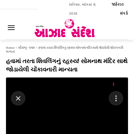
જાહેરાત
શનિવાર, ઓગસ્ટ 8,
સંપર્ક
2026
ઈ-પેપર
Home
સૌરાષ્ટ્ર - કચ્છ
હવામાં તરતા શિવલિંગનું રહસ્ય! સોમનાથ મંદિર સાથે જોડાયેલી ચોંકાવનારી
માન્યતા
હવામાં તરતા શિવલિંગનું રહસ્ય! સોમનાથ મંદિર સાથે
જોડાયેલી ચોંકાવનારી માન્યતા