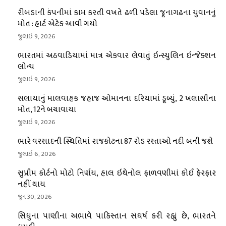
રીબડાની કંપનીમાં કામ કરતી વખતે ઢળી પડેલા જૂનાગઢના યુવાનનું
મોત : હાર્ટ એટેક આવી ગયો
જુલાઇ 9, 2026
ભારતમાં અઠવાડિયામાં માત્ર એકવાર લેવાતું ઇન્સ્યુલિન ઇન્જેક્શન
લોન્ચ
જુલાઇ 9, 2026
સલાયાનું માલવાહક જહાજ ઓમાનના દરિયામાં ડૂબ્યું, 2 ખલાસીના
મોત, 12ને બચાવાયા
જુલાઇ 9, 2026
ભારે વરસાદની સ્થિતિમાં રાજકોટના 87 રોડ રસ્તાઓ નદી બની જશે
જુલાઇ 6, 2026
સુપ્રીમ કોર્ટનો મોટો નિર્ણય, હાલ ઇથેનોલ ફાળવણીમાં કોઈ ફેરફાર
નહીં થાય
જૂન 30, 2026
સિંધુના પાણીના અભાવે પાકિસ્તાન સંઘર્ષ કરી રહ્યું છે, ભારતને