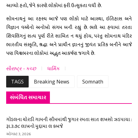
આવ્યો હતો, જેને કારણે લોકોમાં ફરી ઉત્સુકતા વધી છે.
સોમનાથનું આ રહસ્ય આજે પણ લોકો માટે આસ્થા, ઇતિહાસ અને
વિજ્ઞાન વચ્ચેનો અનોખો સંગમ બની રહ્યું છે. ભલે આ હવામાં તરતા
શિવલિંગનું સત્ય પૂર્ણ રીતે સાબિત ન થયું હોય, પરંતુ સોમનાથ મંદિર
ભારતીય સંસ્કૃતિ, શ્રદ્ધા અને પ્રાચીન જ્ઞાનનું જીવંત પ્રતિક બનીને આજે
પણ વિશ્વભરના લોકોમાં અદ્ભુત આકર્ષણ જગાવે છે.
સૌરાષ્ટ્ર - કચ્છ
ધાર્મિક
TAGS
Breaking News
Somnath
સંબંધિત સમાચાર
ગોંડલના ચોરડી ગામની સીમમાંથી જુગાર રમતા સાત શખસો ઝડપાયા :
રૂા.૩.૭૮ લાખનો મુદ્દામા લ કબજે
ઓગસ્ટ 3, 2026