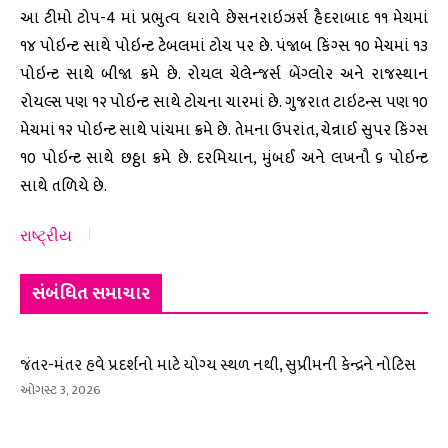
આ ટીમો ટોપ-4 માં પ્રભુત્વ ધરાવે છેસનરાઇઝર્સ હૈદરાબાદ ૧૧ મેચમાં
૧૪ પોઇન્ટ સાથે પોઇન્ટ ટેબલમાં ટોચ પર છે. પંજાબ કિંગ્સ ૧૦ મેચમાં ૧૩
પોઇન્ટ સાથે બીજા ક્રમે છે. રોયલ ચેલેન્જર્સ બેંગ્લોર અને રાજસ્થાન
રોયલ્સ પણ ૧૨ પોઇન્ટ સાથે ટોચના ચારમાં છે. ગુજરાત ટાઇટન્સ પણ ૧૦
મેચમાં ૧૨ પોઇન્ટ સાથે પાંચમા ક્રમે છે. તેમના ઉપરાંત, ચેન્નાઈ સુપર કિંગ્સ
૧૦ પોઇન્ટ સાથે છઠ્ઠા ક્રમે છે. દરમિયાન, મુંબઈ અને લખનૌ ૬ પોઇન્ટ
સાથે તળિયે છે.
રાષ્ટ્રીય
સંબંધિત સમાચાર
જંતર-મંતર હવે પ્રદર્શનો માટે યોગ્ય સ્થળ નથી, સુપ્રીમની કેન્દ્રને નોટિસ
ઓગસ્ટ 3, 2026