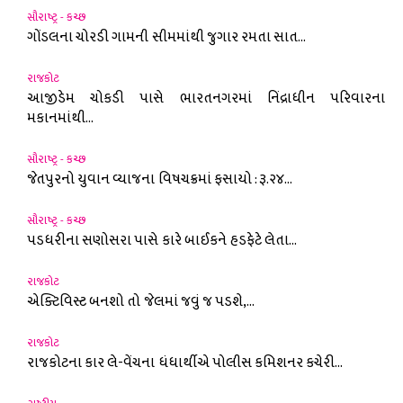
સૌરાષ્ટ્ર - કચ્છ
ગોંડલના ચોરડી ગામની સીમમાંથી જુગાર રમતા સાત...
રાજકોટ
આજીડેમ ચોકડી પાસે ભારતનગરમાં નિંદ્રાધીન પરિવારના
મકાનમાંથી...
સૌરાષ્ટ્ર - કચ્છ
જેતપુરનો યુવાન વ્યાજના વિષચક્રમાં ફસાયો : રૂ.૨૪...
સૌરાષ્ટ્ર - કચ્છ
પડધરીના સણોસરા પાસે કારે બાઈકને હડફેટે લેતા...
રાજકોટ
એક્ટિવિસ્ટ બનશો તો જેલમાં જવું જ પડશે,...
રાજકોટ
રાજકોટના કાર લે-વેંચના ધંધાર્થીએ પોલીસ કમિશનર કચેરી...