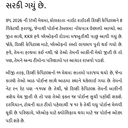
સરકી ગયું છે.
IPL 2026 ની 51મી મેચમાં, કોલકાતા નાઈટ રાઈડર્સે દિલ્હી કેપિટલ્સને 8
વિકેટથી હરાવ્યું, જેનાથી પોઈન્ટ ટેબલમાં નોંધપાત્ર ઉછાળો આવ્યો. આ
જીત સાથે, KKR હવે પ્લેઓફની દોડમાં મજબૂતીથી પાછું આવી ગયું છે.
જોકે, દિલ્હી કેપિટલ્સ માટે, પ્લેઓફનો રસ્તો લગભગ પૂરો થઈ ગયો છે.
હવે, તેમના હાથમાં કંઈ નથી; જો તેઓ તેમની બાકીની મેચો જીતી લે તો
પણ, તેમને અન્ય ટીમોના પરિણામો પર આધાર રાખવો પડશે.
બીજી તરફ, દિલ્હી કેપિટલ્સનો ૧૧ મેચમાં સાતમો પરાજય થયો છે, જેના
કારણે તેઓ આઠ પોઈન્ટ સાથે આઠમા સ્થાને ધકેલાઈ ગયા છે. તેમનો
નેટ રન રેટ પણ -૧.૧૫૪ છે. તેથી, જો દિલ્હી કેપિટલ્સ તેમની બાકીની
ત્રણેય મેચ જીતી લે તો પણ તેઓ ફક્ત ૧૪ પોઈન્ટ સુધી પહોંચી શકશે.
દરમિયાન, ટોચની ચાર ટીમો પહેલાથી જ ૧૨ કે તેથી વધુ પોઈન્ટ મેળવી
ચૂકી છે. પરિણામે, પ્લેઓફ માટે ક્વોલિફાય થવા માટે ૧૪ પોઈન્ટ ઓછા
પડી શકે છે.