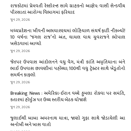
રાજકોટમાં પ્રેમવતી રેસ્ટોરન્ટ સામે ગ્રાહકનો આક્ષેપ: વાસી સેન્ડવીચ
પીરસાતાં આરોગ્ય વિભાગમાં ફરિયાદ
જૂન 29, 2026
મધ્યપ્રદેશના ખીવની અભયારણ્યમાં લોહિયાળ સંઘર્ષ ફાટી નીકળ્યો!
10 વર્ષના ‘જંગલ રાજ’નો અંત, ઘાયલ વાઘ યુવરાજને ભોપાલ
ખસેડવામાં આવ્યો
જૂન 29, 2026
જેતપર ઉપવાસ આંદોલનને વધુ વેગ, મંત્રી કાંતિ અમૃતિયાના બંને
ભાઈ ઉપવાસ છાવણીમાં પહોંચ્યા; 100થી વધુ ટ્રેક્ટર સાથે ખેડૂતોનો
સમર્થન કાફલો
જૂન 29, 2026
Breaking News : અમેરિકા-ઈરાન વચ્ચે હુમલા રોકવા પર સમંતિ,
કતારમાં હોર્મુઝ પર ઉચ્ચ સ્તરીય બેઠક યોજાશે
જૂન 29, 2026
જુલાઈથી બાબા અમરનાથ યાત્રા, જાણો ગુફા સાથે જોડાયેલી આ
અનોખી અને ખાસ વાતો