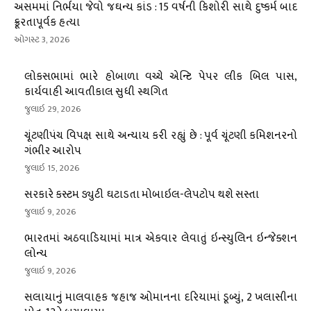
અસમમાં નિર્ભયા જેવો જઘન્ય કાંડ : 15 વર્ષની કિશોરી સાથે દુષ્કર્મ બાદ
ક્રૂરતાપૂર્વક હત્યા
ઓગસ્ટ 3, 2026
લોકસભામાં ભારે હોબાળા વચ્ચે એન્ટિ પેપર લીક બિલ પાસ,
કાર્યવાહી આવતીકાલ સુધી સ્થગિત
જુલાઇ 29, 2026
ચૂંટણીપંચ વિપક્ષ સાથે અન્યાય કરી રહ્યું છે : પૂર્વ ચૂંટણી કમિશનરનો
ગંભીર આરોપ
જુલાઇ 15, 2026
સરકારે કસ્ટમ ડ્યુટી ઘટાડતા મોબાઇલ-લેપટોપ થશે સસ્તા
જુલાઇ 9, 2026
ભારતમાં અઠવાડિયામાં માત્ર એકવાર લેવાતું ઇન્સ્યુલિન ઇન્જેક્શન
લોન્ચ
જુલાઇ 9, 2026
સલાયાનું માલવાહક જહાજ ઓમાનના દરિયામાં ડૂબ્યું, 2 ખલાસીના