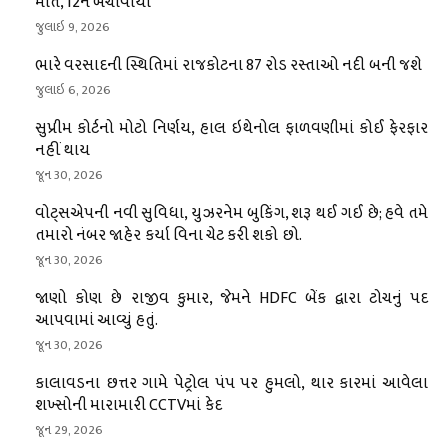
મોત, 12ને બચાવાયા
જુલાઇ 9, 2026
ભારે વરસાદની સ્થિતિમાં રાજકોટના 87 રોડ રસ્તાઓ નદી બની જશે
જુલાઇ 6, 2026
સુપ્રીમ કોર્ટનો મોટો નિર્ણય, હાલ ઇથેનોલ ફાળવણીમાં કોઈ ફેરફાર
નહીં થાય
જૂન 30, 2026
વોટ્સએપની નવી સુવિધા, યુઝરનેમ બુકિંગ, શરૂ થઈ ગઈ છે; હવે તમે
તમારો નંબર જાહેર કર્યા વિના ચેટ કરી શકો છો.
જૂન 30, 2026
જાણો કોણ છે રાજીવ કુમાર, જેમને HDFC બેંક દ્વારા ટોચનું પદ
આપવામાં આવ્યું હતું.
જૂન 30, 2026
કાલાવડના છત્તર ગામે પેટ્રોલ પંપ પર હુમલો, થાર કારમાં આવેલા
શખ્સોની મારામારી CCTVમાં કેદ
જૂન 29, 2026