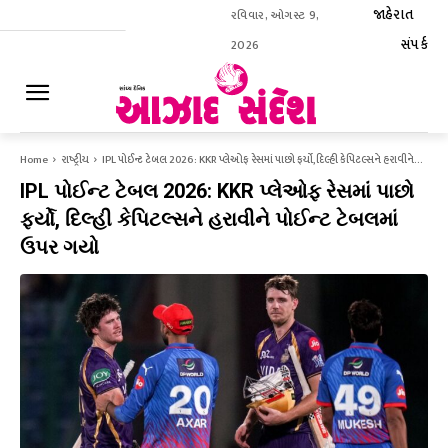
જાહેરાત
રવિવાર, ઓગસ્ટ 9,
સંપર્ક
2026
ઈ-પેપર
Home
રાષ્ટ્રીય
IPL પોઈન્ટ ટેબલ 2026: KKR પ્લેઓફ રેસમાં પાછો ફર્યો, દિલ્હી કેપિટલ્સને હરાવીને...
IPL પોઈન્ટ ટેબલ 2026: KKR પ્લેઓફ રેસમાં પાછો
ફર્યો, દિલ્હી કેપિટલ્સને હરાવીને પોઈન્ટ ટેબલમાં
ઉપર ગયો