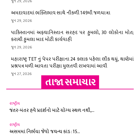
જૂન 29, 2026
અમદાવાદમાં ભક્તિભાવ સાથે નીકળી 149મી જળયાત્રા
જૂન 29, 2026
પાકિસ્તાનમાં અફઘાનિસ્તાન સરહદ પર હુમલો, 30 લોકોના મોત;
કરાચી હુમલા બાદ મોટી કાર્યવાહી
જૂન 29, 2026
મહારાષ્ટ્ર TET નું પેપર પરીક્ષાના 24 કલાક પહેલા લીક થયું, થાણેમાં
પ્રશ્નપત્ર મળી આવતા પરીક્ષા મુલતવી રાખવામાં આવી
જૂન 27, 2026
તાજા સમાચાર
રાષ્ટ્રીય
જંતર-મંતર હવે પ્રદર્શનો માટે યોગ્ય સ્થળ નથી,...
રાષ્ટ્રીય
અસમમાં નિર્ભયા જેવો જઘન્ય કાંડ : 15...