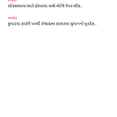
રાષ્ટ્રીય
લોકસભામાં ભારે હોબાળા વચ્ચે એન્ટિ પેપર લીક...
રાજકોટ
કુવાડવા હાઇવે પરથી ઇજાગ્રસ્ત હાલતમાં યુવાનનો મૃતદેહ...