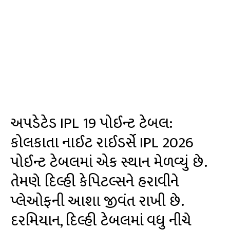
અપડેટેડ IPL 19 પોઈન્ટ ટેબલ:
કોલકાતા નાઈટ રાઈડર્સે IPL 2026
પોઈન્ટ ટેબલમાં એક સ્થાન મેળવ્યું છે.
તેમણે દિલ્હી કેપિટલ્સને હરાવીને
પ્લેઓફની આશા જીવંત રાખી છે.
દરમિયાન, દિલ્હી ટેબલમાં વધુ નીચે