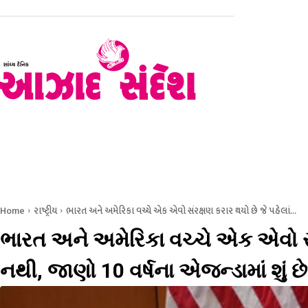
હોમ
રાજકોટ
સૌરાષ્ટ્ર – કચ્છ
ગુજરાત
રાષ્ટ્રીય
Home
રાષ્ટ્રીય
ભારત અને અમેરિકા વચ્ચે એક એવો સંરક્ષણ કરાર થયો છે જે પહેલાં...
ભારત અને અમેરિકા વચ્ચે એક એવો સંર
નથી, જાણો 10 વર્ષના એજન્ડામાં શું છ