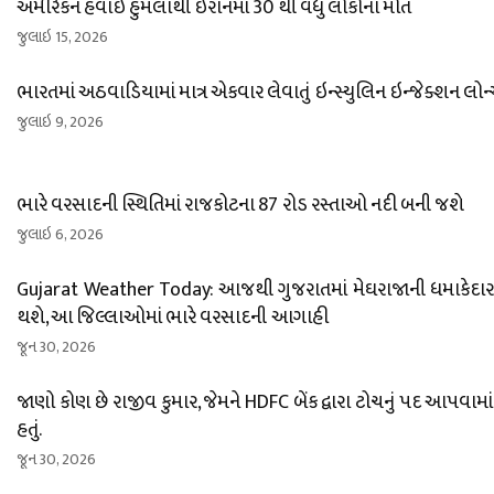
અમેરિકન હવાઈ હુમલાથી ઈરાનમાં 30 થી વધુ લોકોના મોત
જુલાઇ 15, 2026
ભારતમાં અઠવાડિયામાં માત્ર એકવાર લેવાતું ઇન્સ્યુલિન ઇન્જેક્શન લોન
જુલાઇ 9, 2026
ભારે વરસાદની સ્થિતિમાં રાજકોટના 87 રોડ રસ્તાઓ નદી બની જશે
જુલાઇ 6, 2026
Gujarat Weather Today: આજથી ગુજરાતમાં મેઘરાજાની ધમાકેદાર એ
થશે, આ જિલ્લાઓમાં ભારે વરસાદની આગાહી
જૂન 30, 2026
જાણો કોણ છે રાજીવ કુમાર, જેમને HDFC બેંક દ્વારા ટોચનું પદ આપવામાં
હતું.
જૂન 30, 2026