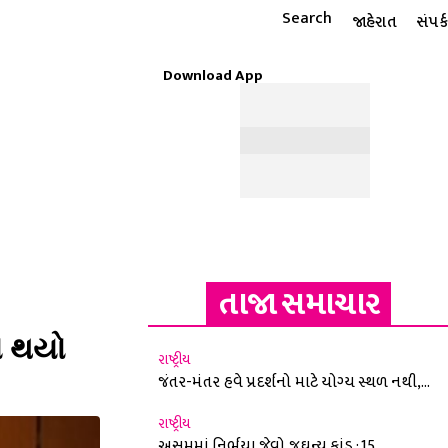
Search
જાહેરાત
સંપર્ક
Download App
ટાઇલ
ધાર્મિક
રાશિફળ
MORE
ઈ-પેપર
તાજા સમાચાર
ય થયો
રાષ્ટ્રીય
જંતર-મંતર હવે પ્રદર્શનો માટે યોગ્ય સ્થળ નથી,...
રાષ્ટ્રીય
અસમમાં નિર્ભયા જેવો જઘન્ય કાંડ : 15...