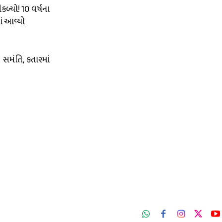
ળ્યો! 10 વર્ષના
ં આવ્યો
સમંતિ, કતારમાં