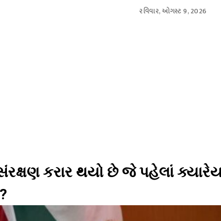
રવિવાર, ઓગસ્ટ 9, 2026
આંતરરાષ્ટ્રીય
સ્પોર્ટ્સ
બિઝનેસ
મનોરંજન
લાઇફસ્
ક્ષણ કરાર થયો છે જે પહેલાં ક્યારે
ે?