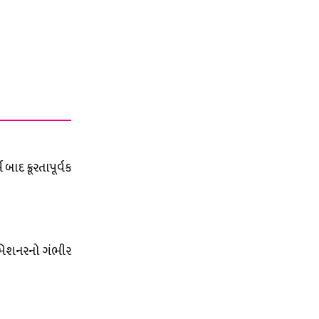
બાદ ક્રૂરતાપૂર્વક
ી કમિશનરનો ગંભીર