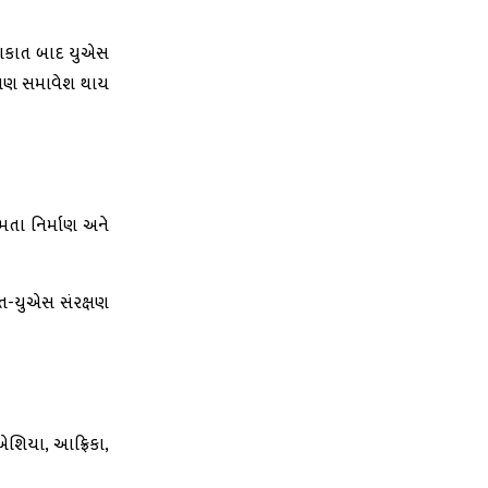
ુલાકાત બાદ યુએસ
ો પણ સમાવેશ થાય
મતા નિર્માણ અને
ારત-યુએસ સંરક્ષણ
: એશિયા, આફ્રિકા,