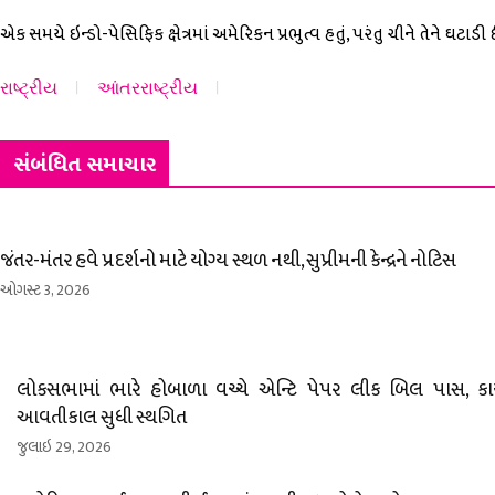
એક સમયે ઇન્ડો-પેસિફિક ક્ષેત્રમાં અમેરિકન પ્રભુત્વ હતું, પરંતુ ચીને તેને ઘટાડી
રાષ્ટ્રીય
આંતરરાષ્ટ્રીય
સંબંધિત સમાચાર
જંતર-મંતર હવે પ્રદર્શનો માટે યોગ્ય સ્થળ નથી, સુપ્રીમની કેન્દ્રને નોટિસ
ઓગસ્ટ 3, 2026
લોકસભામાં ભારે હોબાળા વચ્ચે એન્ટિ પેપર લીક બિલ પાસ, કાર
આવતીકાલ સુધી સ્થગિત
જુલાઇ 29, 2026