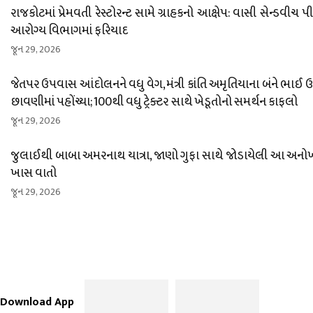
રાજકોટમાં પ્રેમવતી રેસ્ટોરન્ટ સામે ગ્રાહકનો આક્ષેપ: વાસી સેન્ડવીચ પ
આરોગ્ય વિભાગમાં ફરિયાદ
જૂન 29, 2026
જેતપર ઉપવાસ આંદોલનને વધુ વેગ, મંત્રી કાંતિ અમૃતિયાના બંને ભાઈ
છાવણીમાં પહોંચ્યા; 100થી વધુ ટ્રેક્ટર સાથે ખેડૂતોનો સમર્થન કાફલો
જૂન 29, 2026
જુલાઈથી બાબા અમરનાથ યાત્રા, જાણો ગુફા સાથે જોડાયેલી આ અનો
ખાસ વાતો
જૂન 29, 2026
Download App