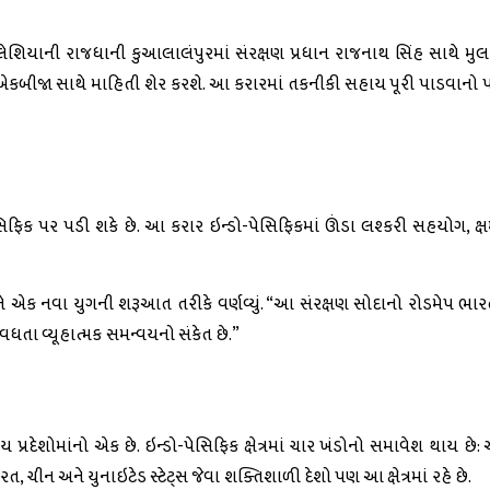
 મલેશિયાની રાજધાની કુઆલાલંપુરમાં સંરક્ષણ પ્રધાન રાજનાથ સિંહ સાથે મ
શો એકબીજા સાથે માહિતી શેર કરશે. આ કરારમાં તકનીકી સહાય પૂરી પાડવાન
સિફિક પર પડી શકે છે. આ કરાર ઇન્ડો-પેસિફિકમાં ઊંડા લશ્કરી સહયોગ, ક્ષ
 તેને એક નવા યુગની શરૂઆત તરીકે વર્ણવ્યું. “આ સંરક્ષણ સોદાનો રોડમેપ ભ
 વધતા વ્યૂહાત્મક સમન્વયનો સંકેત છે.”
િય પ્રદેશોમાંનો એક છે. ઇન્ડો-પેસિફિક ક્ષેત્રમાં ચાર ખંડોનો સમાવેશ થાય છે
રત, ચીન અને યુનાઇટેડ સ્ટેટ્સ જેવા શક્તિશાળી દેશો પણ આ ક્ષેત્રમાં રહે છે.