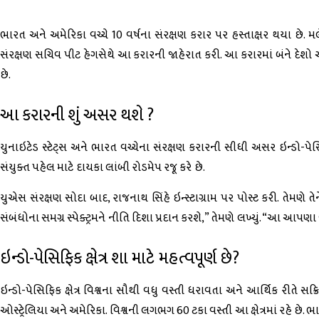
ભારત અને અમેરિકા વચ્ચે 10 વર્ષના સંરક્ષણ કરાર પર હસ્તાક્ષર થયા છે.
સંરક્ષણ સચિવ પીટ હેગસેથે આ કરારની જાહેરાત કરી. આ કરારમાં બંને દે
છે.
આ કરારની શું અસર થશે ?
યુનાઇટેડ સ્ટેટ્સ અને ભારત વચ્ચેના સંરક્ષણ કરારની સીધી અસર ઇન્ડો-પે
સંયુક્ત પહેલ માટે દાયકા લાંબી રોડમેપ રજૂ કરે છે.
યુએસ સંરક્ષણ સોદા બાદ, રાજનાથ સિંહે ઇન્સ્ટાગ્રામ પર પોસ્ટ કરી. તેમણે
સંબંધોના સમગ્ર સ્પેક્ટ્રમને નીતિ દિશા પ્રદાન કરશે,” તેમણે લખ્યું. “આ આપણા
ઇન્ડો-પેસિફિક ક્ષેત્ર શા માટે મહત્વપૂર્ણ છે?
ઇન્ડો-પેસિફિક ક્ષેત્ર વિશ્વના સૌથી વધુ વસ્તી ધરાવતા અને આર્થિક રીતે સક્ર
ઓસ્ટ્રેલિયા અને અમેરિકા. વિશ્વની લગભગ 60 ટકા વસ્તી આ ક્ષેત્રમાં રહે છે. ભા