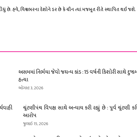
 દીધું છે. હવે, વિશ્વભરના દેશોને ડર છે કે ચીન ત્યાં મજબૂત રીતે સ્થાપિત થઈ જશે.
અસમમાં નિર્ભયા જેવો જઘન્ય કાંડ : 15 વર્ષની કિશોરી સાથે દુષ્કર્મ 
હત્યા
ઓગસ્ટ 3, 2026
્યવાહી
ચૂંટણીપંચ વિપક્ષ સાથે અન્યાય કરી રહ્યું છે : પૂર્વ ચૂંટણ
આરોપ
જુલાઇ 15, 2026