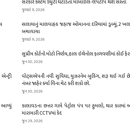
સરકારે કસ્ટમ ડ્યુટી ઘટાડતા મોબાઇલ-લેપટોપ થશે સસ્તા
જુલાઇ 9, 2026
્ચ
સલાયાનું માલવાહક જહાજ ઓમાનના દરિયામાં ડૂબ્યું, 2 ખલા
બચાવાયા
જુલાઇ 9, 2026
સુપ્રીમ કોર્ટનો મોટો નિર્ણય, હાલ ઇથેનોલ ફાળવણીમાં કોઈ ફે
જૂન 30, 2026
ન્ટ્રી
વોટ્સએપની નવી સુવિધા, યુઝરનેમ બુકિંગ, શરૂ થઈ ગઈ છે;
નંબર જાહેર કર્યા વિના ચેટ કરી શકો છો.
જૂન 30, 2026
 આવ્યું
કાલાવડના છત્તર ગામે પેટ્રોલ પંપ પર હુમલો, થાર કારમાં
મારામારી CCTVમાં કેદ
જૂન 29, 2026