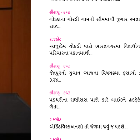
સૌરાષ્ટ્ર - કચ્છ
ગોંડલના ચોરડી ગામની સીમમાંથી જુગાર રમતા
સાત...
રાજકોટ
આજીડેમ ચોકડી પાસે ભારતનગરમાં નિંદ્રાધીન
પરિવારના મકાનમાંથી...
સૌરાષ્ટ્ર - કચ્છ
જેતપુરનો યુવાન વ્યાજના વિષચક્રમાં ફસાયો :
રૂ.૨૪...
સૌરાષ્ટ્ર - કચ્છ
પડધરીના સણોસરા પાસે કારે બાઈકને હડફેટે
લેતા...
રાજકોટ
એક્ટિવિસ્ટ બનશો તો જેલમાં જવું જ પડશે,...
રાજકોટ