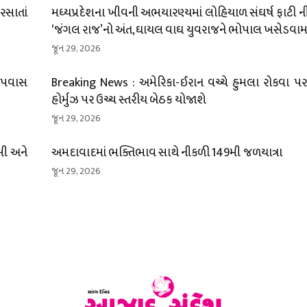
ીરસાતાં
મધ્યપ્રદેશના ખીવની અભયારણ્યમાં લોહિયાળ સંઘર્ષ ફાટી નીક
‘જંગલ રાજ’નો અંત, ઘાયલ વાઘ યુવરાજને ભોપાલ ખસેડવામા
જૂન 29, 2026
 ઉપવાસ
Breaking News : અમેરિકા-ઈરાન વચ્ચે હુમલા રોકવા પર 
હોર્મુઝ પર ઉચ્ચ સ્તરીય બેઠક યોજાશે
જૂન 29, 2026
ખી અને
અમદાવાદમાં ભક્તિભાવ સાથે નીકળી 149મી જળયાત્રા
જૂન 29, 2026