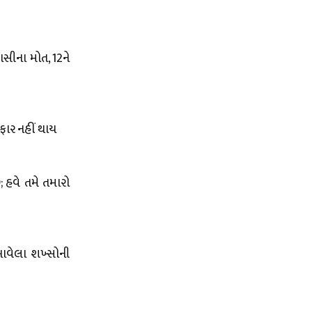
સીના મોત, 12ને
રફાર નહીં થાય
 હવે તમે તમારો
 આવેલા શખ્સોની