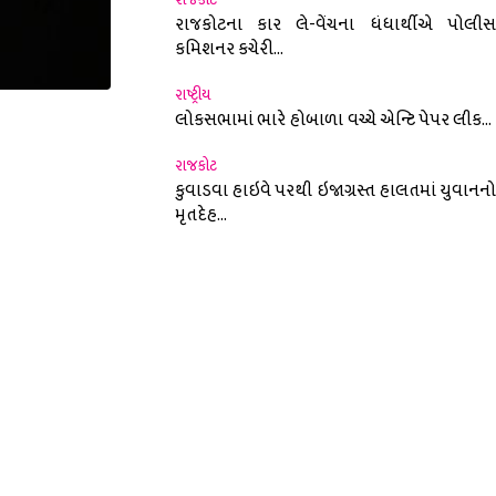
રાજકોટના કાર લે-વેંચના ધંધાર્થીએ પોલીસ
કમિશનર કચેરી...
રાષ્ટ્રીય
લોકસભામાં ભારે હોબાળા વચ્ચે એન્ટિ પેપર લીક...
nterest
રાજકોટ
કુવાડવા હાઇવે પરથી ઇજાગ્રસ્ત હાલતમાં યુવાનનો
મૃતદેહ...