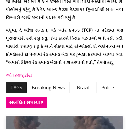
વ્યક્તિઓ સશસ્ત્ર છે અને જંગલી વિસ્તારોમાં મોટી સંખ્યામાં સક્રિય છે.
પોલીસનું કહેવું છે કે રેડ કમાન્ડ છેલ્લા કેટલાક મહિનાઓથી સતત નવા
વિસ્તારો કબજે કરવાનો પ્રયાસ કરી રહ્યું છે.
વધુમાં, તે બીજા સંગઠન, થર્ડ પ્યોર કમાન્ડ (TCP) ના પ્રદેશમાં પણ
ઘૂસણખોરી કરી રહ્યું હતું, જેના કારણે હિંસક ઘટનાઓ બની રહી હતી.
પોલીસે જણાવ્યું હતું કે આને રોકવા માટે, કોમ્પ્લેક્સો દો અલેમાઓ અને
કોમ્પ્લેક્સો દા પેન્હામાં રેડ કમાન્ડ બેઝ પર હુમલા કરવામાં આવ્યા હતા.
“અમારો ઉદ્દેશ્ય રેડ કમાન્ડ બેઝનો નાશ કરવાનો હતો,” તેમણે કહ્યું.
આંતરરાષ્ટ્રીય
TAGS
Breaking News
Brazil
Police
સંબંધિત સમાચાર