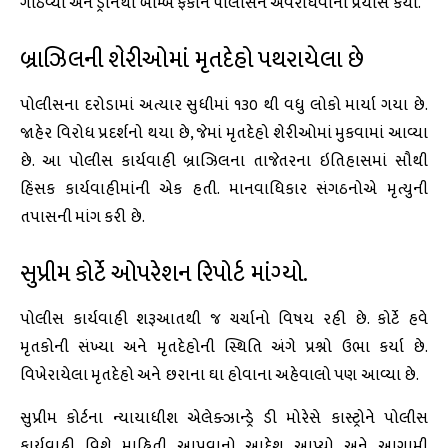
ગોઠવ્યા અને ડ્રોનથી બોમ્બ ફેંકીને પોલીસને અવરોધવાનો પ્રયાસ કર્યો.
બ્રાઝિલની શેરીઓમાં મૃતદેહો પથરાયેલા છે
પોલીસના દરોડામાં અત્યાર સુધીમાં ૧૩૦ થી વધુ લોકો માર્યા ગયા છે.
જાહેર વિરોધ પ્રદર્શનો થયા છે, જેમાં મૃતદેહો શેરીઓમાં મુકવામાં આવ્યા
છે. આ પોલીસ કાર્યવાહી બ્રાઝિલના તાજેતરના ઇતિહાસમાં સૌથી
હિંસક કાર્યવાહીમાંની એક હતી. માનવાધિકાર સંગઠનોએ મૃત્યુની
તપાસની માંગ કરી છે.
સુપ્રીમ કોર્ટે ઓપરેશન રિપોર્ટ માંગ્યો.
પોલીસ કાર્યવાહી શરૂઆતથી જ ચર્ચાનો વિષય રહી છે. કોર્ટે હવે
મૃતકોની સંખ્યા અને મૃતદેહોની સ્થિતિ અંગે પ્રશ્નો ઉભા કર્યા છે.
વિખેરાયેલા મૃતદેહો અને છરાના ઘા હોવાના અહેવાલો પણ આવ્યા છે.
સુપ્રીમ કોર્ટના ન્યાયાધીશ એલેક્ઝાન્ડ્રે ડી મોરેસે કાસ્ટ્રોને પોલીસ
કાર્યવાહી વિશે માહિતી આપવાનો આદેશ આપ્યો અને આગામી