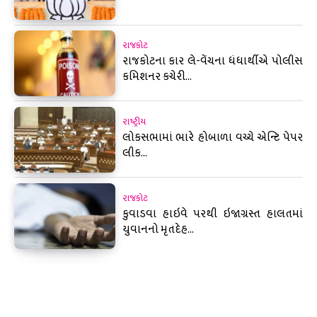
રાજકોટ
રાજકોટના કાર લે-વેંચના ધંધાર્થીએ પોલીસ
કમિશનર કચેરી...
રાષ્ટ્રીય
લોકસભામાં ભારે હોબાળા વચ્ચે એન્ટિ પેપર
લીક...
રાજકોટ
કુવાડવા હાઇવે પરથી ઇજાગ્રસ્ત હાલતમાં
યુવાનનો મૃતદેહ...