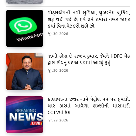
વોટ્સએપની નવી સુવિધા, યુઝરનેમ બુકિંગ,
શરૂ થઈ ગઈ છે; હવે તમે તમારો નંબર જાહેર
કર્યા વિના ચેટ કરી શકો છો.
જૂન 30, 2026
જાણો કોણ છે રાજીવ કુમાર, જેમને HDFC બેંક
દ્વારા ટોચનું પદ આપવામાં આવ્યું હતું.
જૂન 30, 2026
કાલાવડના છત્તર ગામે પેટ્રોલ પંપ પર હુમલો,
થાર કારમાં આવેલા શખ્સોની મારામારી
CCTVમાં કેદ
જૂન 29, 2026