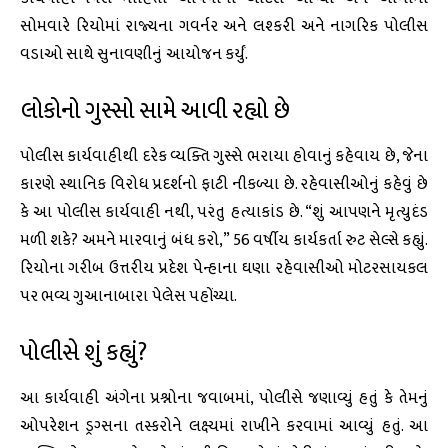
સોમવારે રિયોમાં રાજ્યના ગવર્નર અને લશ્કરી અને નાગરિક પોલીસ
વડાઓ સાથે સુનાવણીનું આયોજન કર્યું.
લોકોનો ગુસ્સો સામે આવી રહ્યો છે
પોલીસ કાર્યવાહીથી દરેક વ્યક્તિ ગુસ્સે ભરાયા હોવાનું કહેવાય છે, જેના
કારણે સ્થાનિક વિરોધ પ્રદર્શનો ફાટી નીકળ્યા છે. રહેવાસીઓનું કહેવું છે
કે આ પોલીસ કાર્યવાહી નથી, પરંતુ હત્યાકાંડ છે. “શું આપણને મૃત્યુદંડ
મળી શકે? અમને મારવાનું બંધ કરો,” 56 વર્ષીય કાર્યકર્તા રુટ સેલ્સે કહ્યું.
રિયોના ગરીબ ઉત્તરીય પ્રદેશ પેન્હાના ઘણા રહેવાસીઓ મોટરસાયકલ
પર ભવ્ય ગુઆનાબારા પેલેસ પહોંચ્યા.
પોલીસે શું કહ્યું?
આ કાર્યવાહી અંગેના પ્રશ્નોના જવાબમાં, પોલીસે જણાવ્યું હતું કે તેમનું
ઓપરેશન ડ્રગ્સના તસ્કરોને લક્ષ્યમાં રાખીને કરવામાં આવ્યું હતું. આ