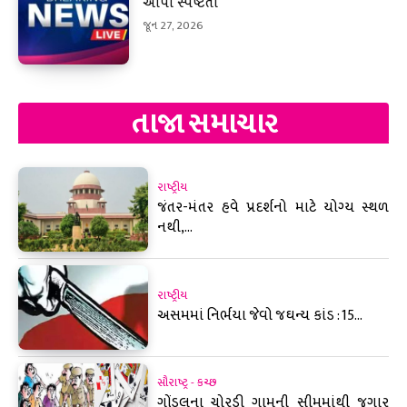
આપી સ્પષ્ટતા
જૂન 27, 2026
તાજા સમાચાર
રાષ્ટ્રીય
જંતર-મંતર હવે પ્રદર્શનો માટે યોગ્ય સ્થળ
નથી,...
રાષ્ટ્રીય
અસમમાં નિર્ભયા જેવો જઘન્ય કાંડ : 15...
સૌરાષ્ટ્ર - કચ્છ
ગોંડલના ચોરડી ગામની સીમમાંથી જુગાર