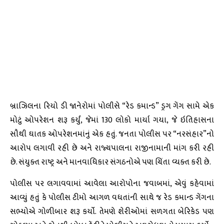
બ્રાઝિલના રિયો ડી જાનેરોમાં પોલીસે “રેડ કમાન્ડ” ડ્રગ ગેંગ સામે એક
મોટું ઓપરેશન શરૂ કર્યું, જેમાં 130 લોકો માર્યા ગયા, જે ઇતિહાસના
સૌથી ઘાતક ઓપરેશનમાંનું એક હતું. જનતા પોલીસ પર “નરસંહાર”નો
આરોપ લગાવી રહી છે અને રાજ્યપાલના રાજીનામાની માંગ કરી રહી
છે. સંયુક્ત રાષ્ટ્ર અને માનવાધિકાર સંગઠનોએ પણ ચિંતા વ્યક્ત કરી છે.
પોલીસ પર લગાવવામાં આવેલા આરોપોના જવાબમાં, એવું કહેવામાં
આવ્યું હતું કે પોલીસ ટીમો આગળ વધતાંની સાથે જ રેડ કમાન્ડ ગેંગના
સભ્યોએ ગોળીબાર શરૂ કર્યો. તેમણે શેરીઓમાં સળગતા બેરિકેડ પણ