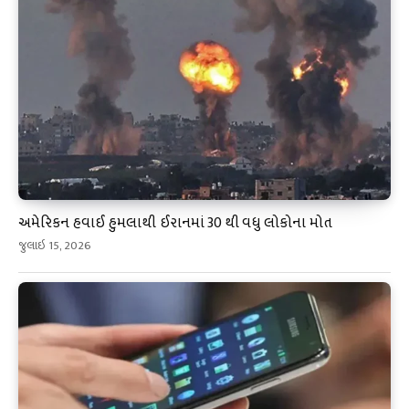
અમેરિકન હવાઈ હુમલાથી ઈરાનમાં 30 થી વધુ લોકોના મોત
જુલાઇ 15, 2026