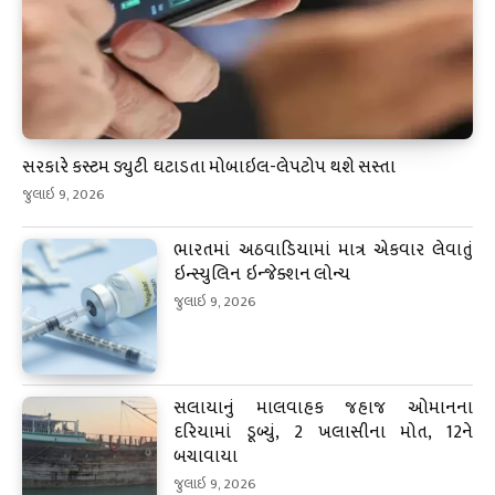
સરકારે કસ્ટમ ડ્યુટી ઘટાડતા મોબાઇલ-લેપટોપ થશે સસ્તા
જુલાઇ 9, 2026
ભારતમાં અઠવાડિયામાં માત્ર એકવાર લેવાતું
ઇન્સ્યુલિન ઇન્જેક્શન લોન્ચ
જુલાઇ 9, 2026
સલાયાનું માલવાહક જહાજ ઓમાનના
દરિયામાં ડૂબ્યું, 2 ખલાસીના મોત, 12ને
બચાવાયા
જુલાઇ 9, 2026