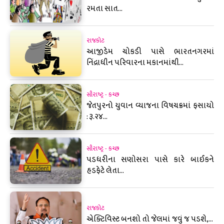
રમતા સાત...
રાજકોટ
આજીડેમ ચોકડી પાસે ભારતનગરમાં
નિંદ્રાધીન પરિવારના મકાનમાંથી...
સૌરાષ્ટ્ર - કચ્છ
જેતપુરનો યુવાન વ્યાજના વિષચક્રમાં ફસાયો
: રૂ.૨૪...
સૌરાષ્ટ્ર - કચ્છ
પડધરીના સણોસરા પાસે કારે બાઈકને
હડફેટે લેતા...
રાજકોટ
એક્ટિવિસ્ટ બનશો તો જેલમાં જવું જ પડશે,...