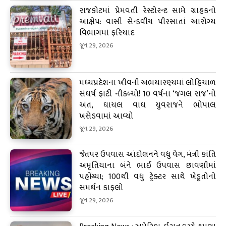
રાજકોટમાં પ્રેમવતી રેસ્ટોરન્ટ સામે ગ્રાહકનો
આક્ષેપ: વાસી સેન્ડવીચ પીરસાતાં આરોગ્ય
વિભાગમાં ફરિયાદ
જૂન 29, 2026
મધ્યપ્રદેશના ખીવની અભયારણ્યમાં લોહિયાળ
સંઘર્ષ ફાટી નીકળ્યો! 10 વર્ષના ‘જંગલ રાજ’નો
અંત, ઘાયલ વાઘ યુવરાજને ભોપાલ
ખસેડવામાં આવ્યો
જૂન 29, 2026
જેતપર ઉપવાસ આંદોલનને વધુ વેગ, મંત્રી કાંતિ
અમૃતિયાના બંને ભાઈ ઉપવાસ છાવણીમાં
પહોંચ્યા; 100થી વધુ ટ્રેક્ટર સાથે ખેડૂતોનો
સમર્થન કાફલો
જૂન 29, 2026