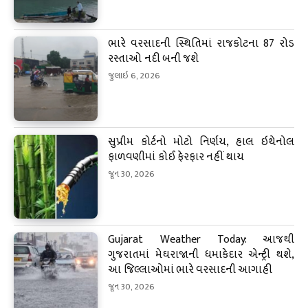
ભારે વરસાદની સ્થિતિમાં રાજકોટના 87 રોડ
રસ્તાઓ નદી બની જશે
જુલાઇ 6, 2026
સુપ્રીમ કોર્ટનો મોટો નિર્ણય, હાલ ઇથેનોલ
ફાળવણીમાં કોઈ ફેરફાર નહીં થાય
જૂન 30, 2026
Gujarat Weather Today: આજથી
ગુજરાતમાં મેઘરાજાની ધમાકેદાર એન્ટ્રી થશે,
આ જિલ્લાઓમાં ભારે વરસાદની આગાહી
જૂન 30, 2026