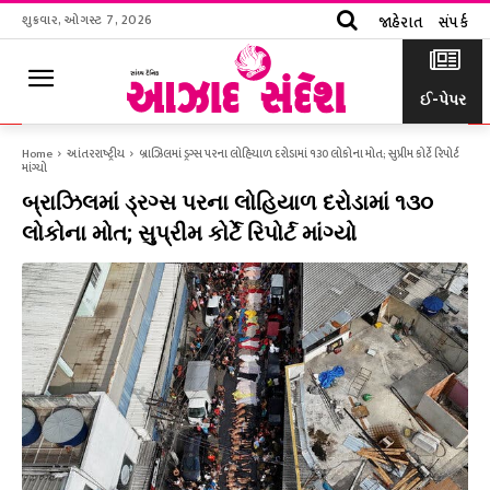
શુક્રવાર, ઓગસ્ટ 7, 2026
જાહેરાત
સંપર્ક
ઈ-પેપર
Home
આંતરરાષ્ટ્રીય
બ્રાઝિલમાં ડ્રગ્સ પરના લોહિયાળ દરોડામાં ૧૩૦ લોકોના મોત; સુપ્રીમ કોર્ટે રિપોર્ટ
માંગ્યો
બ્રાઝિલમાં ડ્રગ્સ પરના લોહિયાળ દરોડામાં ૧૩૦
લોકોના મોત; સુપ્રીમ કોર્ટે રિપોર્ટ માંગ્યો