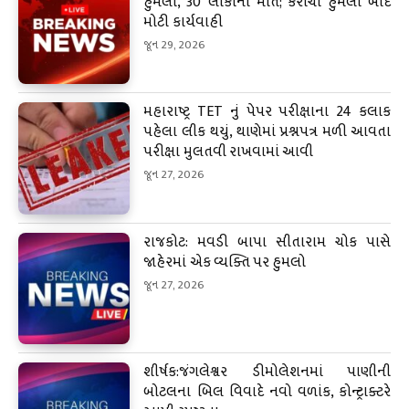
હુમલો, 30 લોકોના મોત; કરાચી હુમલા બાદ
મોટી કાર્યવાહી
જૂન 29, 2026
મહારાષ્ટ્ર TET નું પેપર પરીક્ષાના 24 કલાક
પહેલા લીક થયું, થાણેમાં પ્રશ્નપત્ર મળી આવતા
પરીક્ષા મુલતવી રાખવામાં આવી
જૂન 27, 2026
રાજકોટ: મવડી બાપા સીતારામ ચોક પાસે
જાહેરમાં એક વ્યક્તિ પર હુમલો
જૂન 27, 2026
શીર્ષક:જંગલેશ્વર ડીમોલેશનમાં પાણીની
બોટલના બિલ વિવાદે નવો વળાંક, કોન્ટ્રાક્ટરે