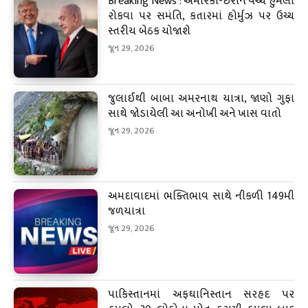
Breaking News : અમેરિકા-ઈરાન વચ્ચે હુમલા
રોકવા પર સમંતિ, કતારમાં હોર્મુઝ પર ઉચ્ચ
સ્તરીય બેઠક યોજાશે
જૂન 29, 2026
જુલાઈથી બાબા અમરનાથ યાત્રા, જાણો ગુફા
સાથે જોડાયેલી આ અનોખી અને ખાસ વાતો
જૂન 29, 2026
અમદાવાદમાં ભક્તિભાવ સાથે નીકળી 149મી
જળયાત્રા
જૂન 29, 2026
પાકિસ્તાનમાં અફઘાનિસ્તાન સરહદ પર