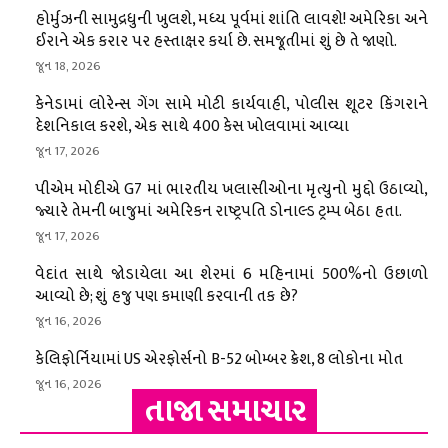
હોર્મુઝની સામુદ્રધુની ખુલશે, મધ્ય પૂર્વમાં શાંતિ લાવશે! અમેરિકા અને
ઈરાને એક કરાર પર હસ્તાક્ષર કર્યા છે. સમજૂતીમાં શું છે તે જાણો.
જૂન 18, 2026
કેનેડામાં લોરેન્સ ગેંગ સામે મોટી કાર્યવાહી, પોલીસ શૂટર કિંગરાને
દેશનિકાલ કરશે, એક સાથે 400 કેસ ખોલવામાં આવ્યા
જૂન 17, 2026
પીએમ મોદીએ G7 માં ભારતીય ખલાસીઓના મૃત્યુનો મુદ્દો ઉઠાવ્યો,
જ્યારે તેમની બાજુમાં અમેરિકન રાષ્ટ્રપતિ ડોનાલ્ડ ટ્રમ્પ બેઠા હતા.
જૂન 17, 2026
વેદાંત સાથે જોડાયેલા આ શેરમાં 6 મહિનામાં 500%નો ઉછાળો
આવ્યો છે; શું હજુ પણ કમાણી કરવાની તક છે?
જૂન 16, 2026
કેલિફોર્નિયામાં US એરફોર્સનો B-52 બોમ્બર ક્રેશ, 8 લોકોના મોત
જૂન 16, 2026
તાજા સમાચાર