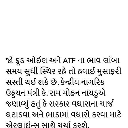
જો ક્રૂડ ઓઇલ અને ATF ના ભાવ લાંબા
સમય સુધી સ્થિર રહે તો હવાઈ મુસાફરી
સસ્તી થઈ શકે છે. કેન્દ્રીય નાગરિક
ઉડ્ડયન મંત્રી કે. રામ મોહન નાયડુએ
જણાવ્યું હતું કે સરકાર વધારાના ચાર્જ
ઘટાડવા અને ભાડામાં વધારો કરવા માટે
એરલાઇન્સ સાથે ચર્ચા કરશે.