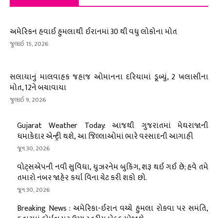
અમેરિકન હવાઈ હુમલાથી ઈરાનમાં 30 થી વધુ લોકોના મોત
જુલાઇ 15, 2026
સલાયાનું માલવાહક જહાજ ઓમાનના દરિયામાં ડૂબ્યું, 2 ખલાસીના
મોત, 12ને બચાવાયા
જુલાઇ 9, 2026
Gujarat Weather Today: આજથી ગુજરાતમાં મેઘરાજાની
ધમાકેદાર એન્ટ્રી થશે, આ જિલ્લાઓમાં ભારે વરસાદની આગાહી
જૂન 30, 2026
વોટ્સએપની નવી સુવિધા, યુઝરનેમ બુકિંગ, શરૂ થઈ ગઈ છે; હવે તમે
તમારો નંબર જાહેર કર્યા વિના ચેટ કરી શકો છો.
જૂન 30, 2026
Breaking News : અમેરિકા-ઈરાન વચ્ચે હુમલા રોકવા પર સમંતિ,