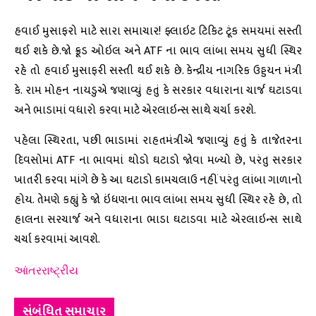
હવાઈ મુસાફરો માટે સારા સમાચાર! ફ્લાઇટ ટિકિટ ટૂંક સમયમાં સસ્તી
થઈ શકે છે.જો ક્રૂડ ઓઇલ અને ATF ના ભાવ લાંબા સમય સુધી સ્થિર
રહે તો હવાઈ મુસાફરી સસ્તી થઈ શકે છે. કેન્દ્રીય નાગરિક ઉડ્ડયન મંત્રી
કે. રામ મોહન નાયડુએ જણાવ્યું હતું કે સરકાર વધારાના ચાર્જ ઘટાડવા
અને ભાડામાં વધારો કરવા માટે એરલાઇન્સ સાથે ચર્ચા કરશે.
પહેલા સ્થિરતા, પછી ભાડામાં રાહતમંત્રીએ જણાવ્યું હતું કે તાજેતરના
દિવસોમાં ATF ના ભાવમાં થોડો ઘટાડો જોવા મળ્યો છે, પરંતુ સરકાર
ખાતરી કરવા માંગે છે કે આ ઘટાડો કામચલાઉ નહીં પરંતુ લાંબા ગાળાનો
હોય. તેમણે કહ્યું કે જો ઇંધણના ભાવ લાંબા સમય સુધી સ્થિર રહે છે, તો
હાલના સરચાર્જ અને વધારાના ભાડા ઘટાડવા માટે એરલાઇન્સ સાથે
ચર્ચા કરવામાં આવશે.
આંતરરાષ્ટ્રીય
સંબંધિત સમાચાર