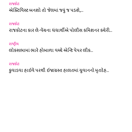
રાજકોટ
એક્ટિવિસ્ટ બનશો તો જેલમાં જવું જ પડશે,...
રાજકોટ
રાજકોટના કાર લે-વેંચના ધંધાર્થીએ પોલીસ કમિશનર કચેરી...
રાષ્ટ્રીય
લોકસભામાં ભારે હોબાળા વચ્ચે એન્ટિ પેપર લીક...
રાજકોટ
કુવાડવા હાઇવે પરથી ઇજાગ્રસ્ત હાલતમાં યુવાનનો મૃતદેહ...