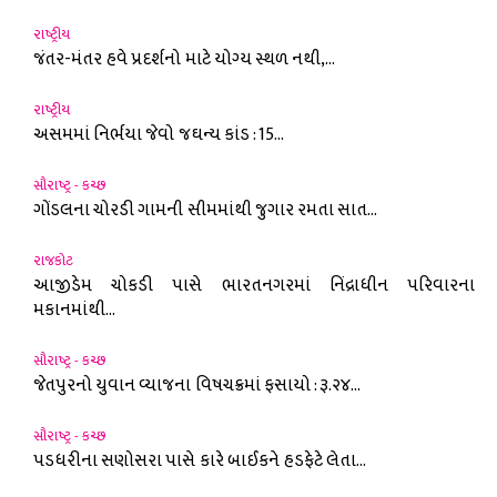
રાષ્ટ્રીય
જંતર-મંતર હવે પ્રદર્શનો માટે યોગ્ય સ્થળ નથી,...
રાષ્ટ્રીય
અસમમાં નિર્ભયા જેવો જઘન્ય કાંડ : 15...
સૌરાષ્ટ્ર - કચ્છ
ગોંડલના ચોરડી ગામની સીમમાંથી જુગાર રમતા સાત...
રાજકોટ
આજીડેમ ચોકડી પાસે ભારતનગરમાં નિંદ્રાધીન પરિવારના
મકાનમાંથી...
સૌરાષ્ટ્ર - કચ્છ
જેતપુરનો યુવાન વ્યાજના વિષચક્રમાં ફસાયો : રૂ.૨૪...
સૌરાષ્ટ્ર - કચ્છ
પડધરીના સણોસરા પાસે કારે બાઈકને હડફેટે લેતા...