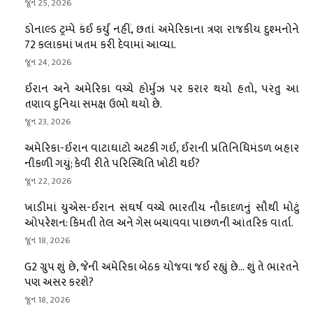
જૂન 25, 2026
ડોનાલ્ડ ટ્રમ્પે કંઈ કર્યું નહીં, છતાં અમેરિકાના ત્રણ રાજકીય દુશ્મનોને
72 કલાકમાં ખતમ કરી દેવામાં આવ્યા.
જૂન 24, 2026
ઈરાન અને અમેરિકા વચ્ચે હોર્મુઝ પર કરાર થયો હતો, પરંતુ આ
તણાવ દુનિયા સમક્ષ ઉભો થયો છે.
જૂન 23, 2026
અમેરિકા-ઈરાન વાટાઘાટો અટકી ગઈ, ઈરાની પ્રતિનિધિમંડળ બહાર
નીકળી ગયું; કેવી રીતે પરિસ્થિતિ ખોટી થઈ?
જૂન 22, 2026
ખાડીમાં યુએસ-ઈરાન સંઘર્ષ વચ્ચે ભારતીય નૌકાદળનું સૌથી મોટું
ઓપરેશન: કિંમતી તેલ અને ગેસ બચાવવા પાછળની આંતરિક વાર્તા.
જૂન 18, 2026
G2 ગ્રુપ શું છે, જેની અમેરિકા બેઠક યોજવા જઈ રહ્યું છે… શું તે ભારતને
પણ અસર કરશે?
જૂન 18, 2026