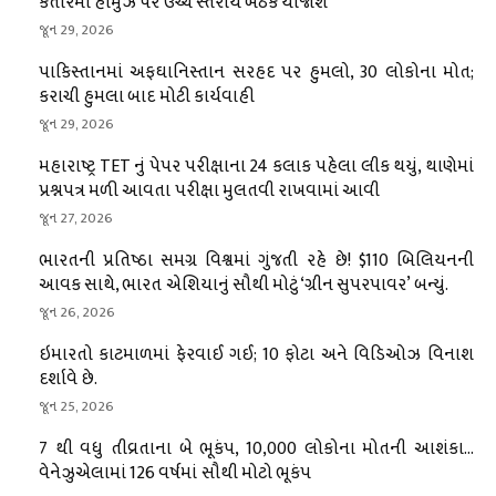
કતારમાં હોર્મુઝ પર ઉચ્ચ સ્તરીય બેઠક યોજાશે
જૂન 29, 2026
પાકિસ્તાનમાં અફઘાનિસ્તાન સરહદ પર હુમલો, 30 લોકોના મોત;
કરાચી હુમલા બાદ મોટી કાર્યવાહી
જૂન 29, 2026
મહારાષ્ટ્ર TET નું પેપર પરીક્ષાના 24 કલાક પહેલા લીક થયું, થાણેમાં
પ્રશ્નપત્ર મળી આવતા પરીક્ષા મુલતવી રાખવામાં આવી
જૂન 27, 2026
ભારતની પ્રતિષ્ઠા સમગ્ર વિશ્વમાં ગુંજતી રહે છે! $110 બિલિયનની
આવક સાથે, ભારત એશિયાનું સૌથી મોટું ‘ગ્રીન સુપરપાવર’ બન્યું.
જૂન 26, 2026
ઇમારતો કાટમાળમાં ફેરવાઈ ગઈ; 10 ફોટા અને વિડિઓઝ વિનાશ
દર્શાવે છે.
જૂન 25, 2026
7 થી વધુ તીવ્રતાના બે ભૂકંપ, 10,000 લોકોના મોતની આશંકા…
વેનેઝુએલામાં 126 વર્ષમાં સૌથી મોટો ભૂકંપ