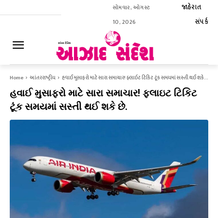
જાહેરાત
સોમવાર, ઓગસ્ટ
સંપર્ક
10, 2026
ઈ-પેપર
Home
આંતરરાષ્ટ્રીય
હવાઈ ​​મુસાફરો માટે સારા સમાચાર! ફ્લાઇટ ટિકિટ ટૂંક સમયમાં સસ્તી થઈ શકે...
હવાઈ ​​મુસાફરો માટે સારા સમાચાર! ફ્લાઇટ ટિકિટ
ટૂંક સમયમાં સસ્તી થઈ શકે છે.