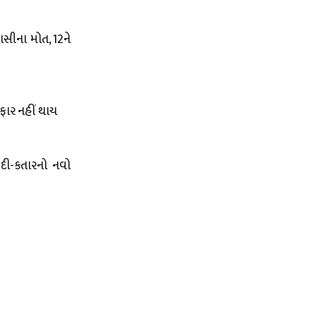
સીના મોત, 12ને
રફાર નહીં થાય
ઉદી-કતારનો નવો