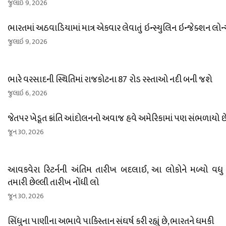
જુલાઇ 9, 2026
ભારતમાં અઠવાડિયામાં માત્ર એકવાર લેવાતું ઇન્સ્યુલિન ઇન્જેક્શન લોન
જુલાઇ 9, 2026
ભારે વરસાદની સ્થિતિમાં રાજકોટના 87 રોડ રસ્તાઓ નદી બની જશે
જુલાઇ 6, 2026
જેતપર ખેડૂત ક્રાંતિ આંદોલનનો અવાજ હવે અમેરિકામાં પણ સંભળાયો છે
જૂન 30, 2026
આવકવેરા રિટર્નની અંતિમ તારીખ બદલાઈ, આ લોકોને મળ્યો વધુ
તમારી છેલ્લી તારીખ નોંધી લો
જૂન 30, 2026
સિંધુના પાણીના અભાવે પાકિસ્તાન સંઘર્ષ કરી રહ્યું છે, ભારતને ધમકી