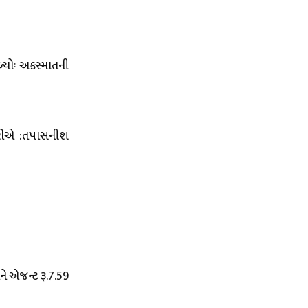
ળ્યોઃ અકસ્માતની
કરીએ :તપાસનીશ
ને એજન્ટ રૂ.7.59