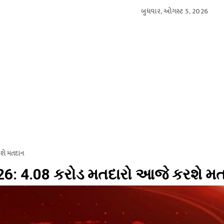
બુધવાર, ઓગસ્ટ 5, 2026
આંતરરાષ્ટ્રીય
સ્પોર્ટ્સ
બિઝનેસ
મનોરંજન
લાઇફસ્
રશે મતદાન
026: 4.08 કરોડ મતદારો આજે કરશે મ