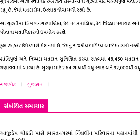
ગુજરાતમાં આજે સ્થાનિક સ્વરાજ્ય સંસ્થાઓની ચૂંટણી માટે મહત્વપૂર્ણ મતદાન
રહ્યું છે, જેમાં મતદારોમાં ઉત્સાહ જોવા મળી રહ્યો છે.
આ ચૂંટણીમાં 15 મહાનગરપાલિકા, 84 નગરપાલિકા, 34 જિલ્લા પંચાયત અને 26
પોતાના મતાધિકારનો ઉપયોગ કરશે.
કુલ 25,537 ઉમેદવારો મેદાનમાં છે, જેમનું રાજકીય ભવિષ્ય આજે મતદારો નક્કી
શાંતિપૂર્ણ અને નિષ્પક્ષ મતદાન સુનિશ્ચિત કરવા રાજ્યમાં 48,450 મત
ગણાવવામાં આવ્યા છે. સુરક્ષા માટે 2.64 લાખથી વધુ સ્ટાફ અને 92,000થી વ
રાજકોટ
ગુજરાત
સંબંધિત સમાચાર
આજીડેમ ચોકડી પાસે ભારતનગરમાં નિંદ્રાધીન પરિવારના મકાનમાંથી ર