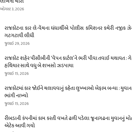
લાખની ચોરી
ઓગસ્ટ 3, 2026
રાજકોટના કાર લે-વેંચના ધંધાર્થીએ પોલીસ કમિશનર કચેરી નજીક ઝે
ગટગટાવી લીધી
જુલાઇ 29, 2026
રાજકોટ શહેર પીસીબીની ‘વેપન કાર્ટલ’ને ભરી પીવા તવાઈ યથાવત : ગે
હથિયાર સાથે વધુ બે શખસો ઝડપાયા
જુલાઇ 15, 2026
રાજકોટમાં કાર જોઈને ચલાવવાનું કહેતા લુખ્ખાઓ બેફામ બન્યા : યુવા
ભાંગી નાખ્યો
જુલાઇ 15, 2026
રીબડાની કંપનીમાં કામ કરતી વખતે ઢળી પડેલા જૂનાગઢના યુવાનનું મોત :
એટેક આવી ગયો