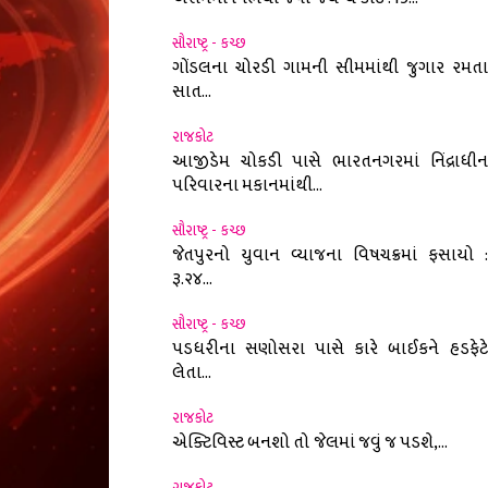
સૌરાષ્ટ્ર - કચ્છ
ગોંડલના ચોરડી ગામની સીમમાંથી જુગાર રમતા
સાત...
રાજકોટ
આજીડેમ ચોકડી પાસે ભારતનગરમાં નિંદ્રાધીન
પરિવારના મકાનમાંથી...
સૌરાષ્ટ્ર - કચ્છ
જેતપુરનો યુવાન વ્યાજના વિષચક્રમાં ફસાયો :
રૂ.૨૪...
સૌરાષ્ટ્ર - કચ્છ
પડધરીના સણોસરા પાસે કારે બાઈકને હડફેટે
લેતા...
રાજકોટ
એક્ટિવિસ્ટ બનશો તો જેલમાં જવું જ પડશે,...
રાજકોટ