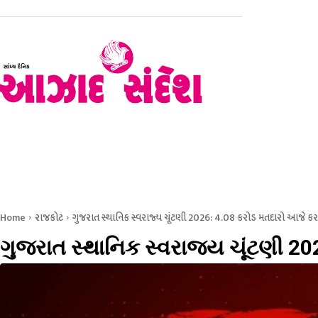
હોમ
રાજકોટ
સૌરાષ્ટ્ર – કચ્છ
ગુજરાત
રાષ્ટ્રીય
Home
રાજકોટ
ગુજરાત સ્થાનિક સ્વરાજ્ય ચૂંટણી 2026: 4.08 કરોડ મતદારો આજે ક
ગુજરાત સ્થાનિક સ્વરાજ્ય ચૂંટણી 2