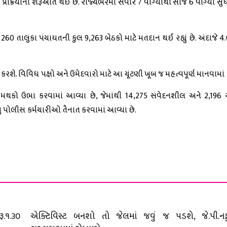
 પ્રક્રિયાની શરૂઆત થઈ છે. રાજ્યભરમાં સવારે 7 વાગ્યાથી સાંજે 6 વાગ્યા 
0 તાલુકા પંચાયતની કુલ 9,263 બેઠકો માટે મતદાન થઈ રહ્યું છે. અંદાજે 4
 કરશે. વિવિધ પક્ષો અને ઉમેદવારો માટે આ ચૂંટણી ખૂબ જ મહત્વપૂર્ણ માનવામા
દાન મથકો ઉભા કરવામાં આવ્યા છે, જેમાંથી 14,275 સંવેદનશીલ અને 2,19
ધુ પોલીસ કર્મચારીઓ તૈનાત કરવામાં આવ્યા છે.
ૂ.૧.૩૦
એક્ટિવિસ્ટ બનશો તો જેલમાં જવું જ પડશે, જે.પી.નડ્