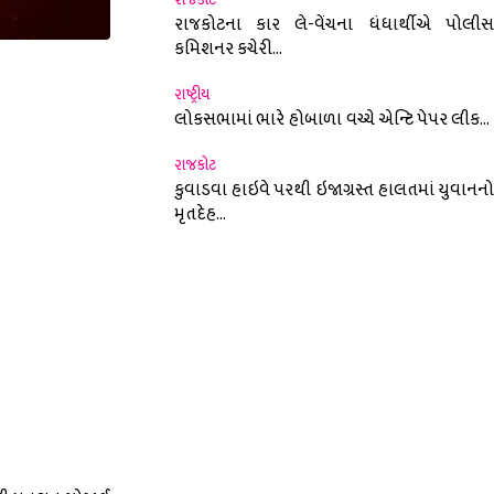
રાજકોટના કાર લે-વેંચના ધંધાર્થીએ પોલીસ
કમિશનર કચેરી...
રાષ્ટ્રીય
nterest
લોકસભામાં ભારે હોબાળા વચ્ચે એન્ટિ પેપર લીક...
રાજકોટ
કુવાડવા હાઇવે પરથી ઇજાગ્રસ્ત હાલતમાં યુવાનનો
મૃતદેહ...