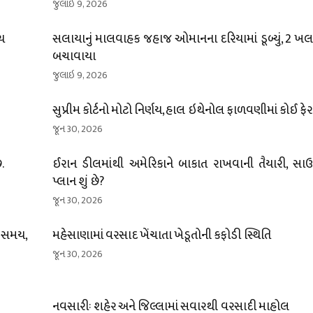
જુલાઇ 9, 2026
્ચ
સલાયાનું માલવાહક જહાજ ઓમાનના દરિયામાં ડૂબ્યું, 2 ખલા
બચાવાયા
જુલાઇ 9, 2026
સુપ્રીમ કોર્ટનો મોટો નિર્ણય, હાલ ઇથેનોલ ફાળવણીમાં કોઈ ફે
જૂન 30, 2026
.
ઈરાન ડીલમાંથી અમેરિકાને બાકાત રાખવાની તૈયારી, સા
પ્લાન શું છે?
જૂન 30, 2026
 સમય,
મહેસાણામાં વરસાદ ખેંચાતા ખેડૂતોની કફોડી સ્થિતિ
જૂન 30, 2026
નવસારીઃ શહેર અને જિલ્લામાં સવારથી વરસાદી માહોલ