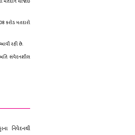
સુધી મતદાન યોજાઈ
.08 કરોડ મતદારો
ં આવી રહી છે.
6 અતિ સંવેદનશીલ
ડાના નિવેદનથી