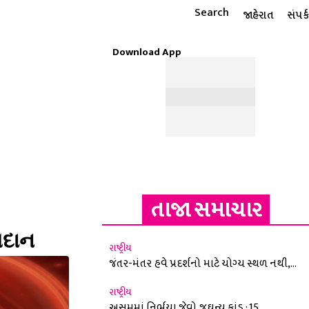
Search
જાહેરાત
સંપર્ક
Download App
ટાઇલ
ધાર્મિક
રાશિફળ
MORE
ઈ-પેપર
તાજા સમાચાર
તદાન
રાષ્ટ્રીય
જંતર-મંતર હવે પ્રદર્શનો માટે યોગ્ય સ્થળ નથી,...
રાષ્ટ્રીય
અસમમાં નિર્ભયા જેવો જઘન્ય કાંડ : 15...