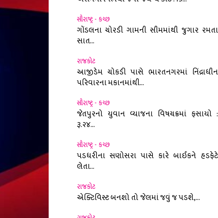
સૌરાષ્ટ્ર - કચ્છ
ગોંડલના ચોરડી ગામની સીમમાંથી જુગાર રમતા
સાત...
રાજકોટ
આજીડેમ ચોકડી પાસે ભારતનગરમાં નિંદ્રાધીન
પરિવારના મકાનમાંથી...
સૌરાષ્ટ્ર - કચ્છ
જેતપુરનો યુવાન વ્યાજના વિષચક્રમાં ફસાયો :
રૂ.૨૪...
સૌરાષ્ટ્ર - કચ્છ
પડધરીના સણોસરા પાસે કારે બાઈકને હડફેટે
લેતા...
રાજકોટ
એક્ટિવિસ્ટ બનશો તો જેલમાં જવું જ પડશે,...
રાજકોટ