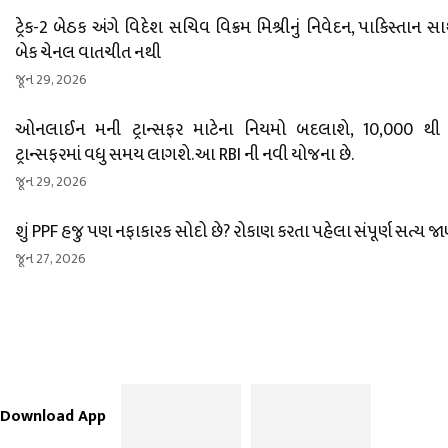
ટ્રેક-2 બેઠક અંગે વિદેશ સચિવ વિક્રમ મિશ્રીનું નિવેદન, પાકિસ્તાન સ
બેક ચેનલ વાતચીત નથી
જૂન 29, 2026
ઓનલાઈન મની ટ્રાન્સફર માટેના નિયમો બદલાશે, 10,000 થી 
ટ્રાન્સફરમાં વધુ સમય લાગશે. આ RBI ની નવી યોજના છે.
જૂન 29, 2026
શું PPF હજુ પણ નફાકારક સોદો છે? રોકાણ કરતા પહેલા સંપૂર્ણ સત્ય જા
જૂન 27, 2026
Download App