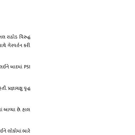
નલ રાઠોડ વિરુદ્ધ
થે ગેરવર્તન કરી
લઈને બાદમાં PSI
રજ્ઞાચક્ષુ વૃદ્ધ
ં આવ્યા છે. હાલ
ઈને લોકોમાં ભારે