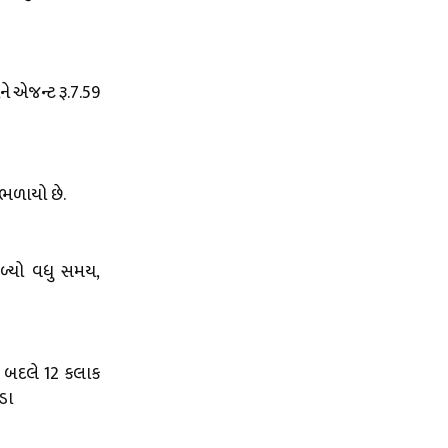
ને એજન્ટ રૂ.7.59
ંભળાયો છે.
ળ્યો વધુ સમય,
ને બદલે 12 કલાક
ડા