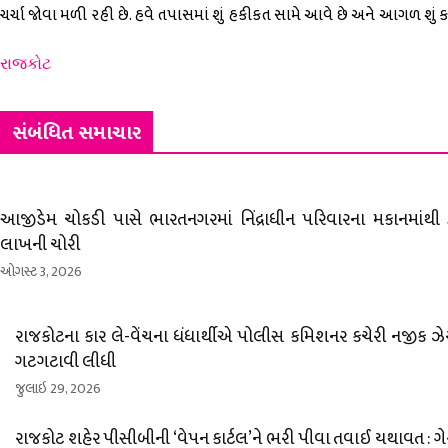
ચર્ચા જોવા મળી રહી છે. હવે તપાસમાં શું હકીકત સામે આવે છે અને આગળ શું ક
રાજકોટ
સંબંધિત સમાચાર
આજીડેમ ચોકડી પાસે ભારતનગરમાં નિંદ્રાધીન પરિવારના મકાનમાંથી ર
લાખની ચોરી
ઓગસ્ટ 3, 2026
રાજકોટના કાર લે-વેંચના ધંધાર્થીએ પોલીસ કમિશનર કચેરી નજીક ઝે
ગટગટાવી લીધી
જુલાઇ 29, 2026
રાજકોટ શહેર પીસીબીની ‘વેપન કાર્ટલ’ને ભરી પીવા તવાઈ યથાવત : ગે