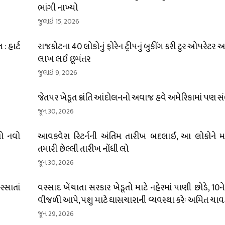
ભાંગી નાખ્યો
જુલાઇ 15, 2026
 હાર્ટ
રાજકોટના 40 લોકોનું ફોરેન ટ્રીપનું બુકીંગ કરી ટુર ઓપરેટર અ
લાખ લઈ છૂમંતર
જુલાઇ 9, 2026
જેતપર ખેડૂત ક્રાંતિ આંદોલનનો અવાજ હવે અમેરિકામાં પણ સ
જૂન 30, 2026
નો નવો
આવકવેરા રિટર્નની અંતિમ તારીખ બદલાઈ, આ લોકોને મ
તમારી છેલ્લી તારીખ નોંધી લો
જૂન 30, 2026
ીરસાતાં
વરસાદ ખેંચાતા સરકાર ખેડૂતો માટે નહેરમાં પાણી છોડે, 10
વીજળી આપે, પશુ માટે ઘાસચારાની વ્યવસ્થા કરેઃ અમિત ચાવ
જૂન 29, 2026