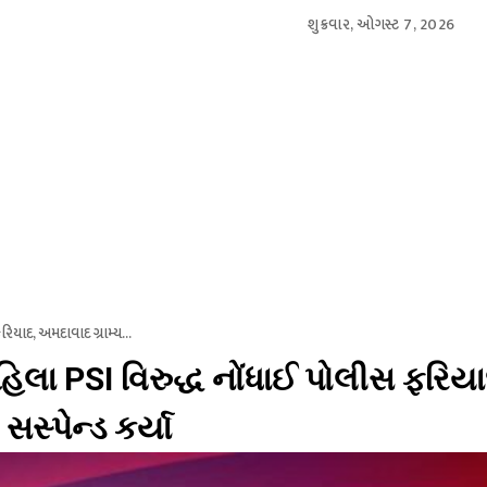
શુક્રવાર, ઓગસ્ટ 7, 2026
આંતરરાષ્ટ્રીય
સ્પોર્ટ્સ
બિઝનેસ
મનોરંજન
લાઇફસ્
રિયાદ, અમદાવાદ ગ્રામ્ય...
મહિલા PSI વિરુદ્ધ નોંધાઈ પોલીસ ફરિયા
્પેન્ડ કર્યા