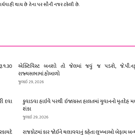
ાર્યવાહી થાય છે તેના પર સૌની નજર ટકેલી છે.
ૂ.૧.૩૦
એક્ટિવિસ્ટ બનશો તો જેલમાં જવું જ પડશે, જે.પી.નડ્
રાજ્યસભામાં હોબાળો
જુલાઇ 29, 2026
રી દવા
કુવાડવા હાઇવે પરથી ઇજાગ્રસ્ત હાલતમાં યુવાનનો મૃતદેહ મ
શંકા
જુલાઇ 29, 2026
રકાયદે
રાજકોટમાં કાર જોઈને ચલાવવાનું કહેતા લુખ્ખાઓ બેફામ બન્