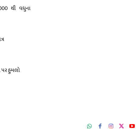
,000 થી વધુના
્ર
િ પર હુમલો