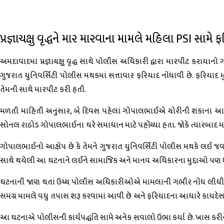
પ્રજ્ઞાચક્ષુ વૃદ્ધને માર મારવાના મામલે મહિલા PSI સામે ફ
અમદાવાદમાં પ્રજ્ઞાચક્ષુ વૃદ્ધ સાથે પોલીસ અધિકારી દ્વારા મારપીટ કરાયાન
ગુજરાત યુનિવર્સિટી પોલીસ મથકમાં સત્તાવાર ફરિયાદ નોંધાવી છે. ફરિયા
તેમની સાથે મારપીટ કરી હતી.
મળતી માહિતી અનુસાર, બે દિવસ પહેલાં ગોપાલભાઈએ ચોરીની શંકાના આધારે
સોનલ રાઠોડ ગોપાલભાઈના ઘરે સમાધાન માટે પહોંચ્યા હતા. જોકે ત્યારબાદ મામલ
ગોપાલભાઈનો આક્ષેપ છે કે તેમને ગુજરાત યુનિવર્સિટી પોલીસ મથકે લઈ જવામાં 
સાથે થયેલી આ ઘટનાને લઈને સામાજિક અને માનવ અધિકારના મુદ્દાઓ પણ ઉ
ઘટનાની જાણ થતાં ઉચ્ચ પોલીસ અધિકારીઓએ મામલાની ગંભીર નોંધ લીધી હતી. પ
સમગ્ર મામલે વધુ તપાસ શરૂ કરવામાં આવી છે અને ફરિયાદના આધારે કાયદેસ
આ ઘટનાએ પોલીસની કાર્યપદ્ધતિ સામે અનેક સવાલો ઉભા કર્યા છે. ખાસ કરીને એ