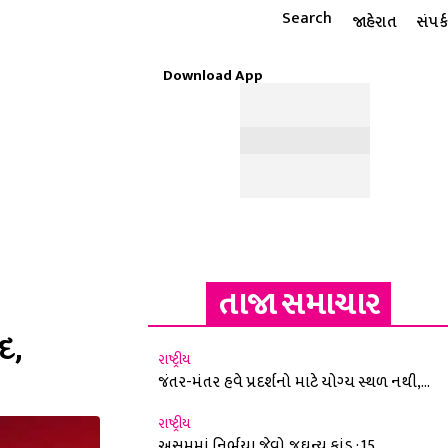
Search
જાહેરાત
સંપર્ક
Download App
ટાઇલ
ધાર્મિક
રાશિફળ
MORE
ઈ-પેપર
તાજા સમાચાર
દ,
રાષ્ટ્રીય
જંતર-મંતર હવે પ્રદર્શનો માટે યોગ્ય સ્થળ નથી,...
રાષ્ટ્રીય
અસમમાં નિર્ભયા જેવો જઘન્ય કાંડ : 15...