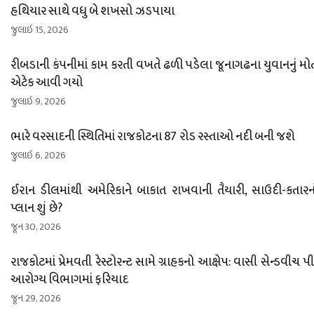
હથિયાર સાથે વધુ બે શખસો ઝડપાયા
જુલાઇ 15, 2026
રીબડાની કંપનીમાં કામ કરતી વખતે ઢળી પડેલા જૂનાગઢના યુવાનનું મોત :
એટેક આવી ગયો
જુલાઇ 9, 2026
ભારે વરસાદની સ્થિતિમાં રાજકોટના 87 રોડ રસ્તાઓ નદી બની જશે
જુલાઇ 6, 2026
ઈરાન ડીલમાંથી અમેરિકાને બાકાત રાખવાની તૈયારી, સાઉદી-કતાર
પ્લાન શું છે?
જૂન 30, 2026
રાજકોટમાં પ્રેમવતી રેસ્ટોરન્ટ સામે ગ્રાહકનો આક્ષેપ: વાસી સેન્ડવીચ પ
આરોગ્ય વિભાગમાં ફરિયાદ
જૂન 29, 2026