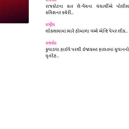
રાજકોટના કાર લે-વેંચના ધંધાર્થીએ પોલીસ
કમિશનર કચેરી...
રાષ્ટ્રીય
લોકસભામાં ભારે હોબાળા વચ્ચે એન્ટિ પેપર લીક...
nterest
રાજકોટ
કુવાડવા હાઇવે પરથી ઇજાગ્રસ્ત હાલતમાં યુવાનનો
મૃતદેહ...