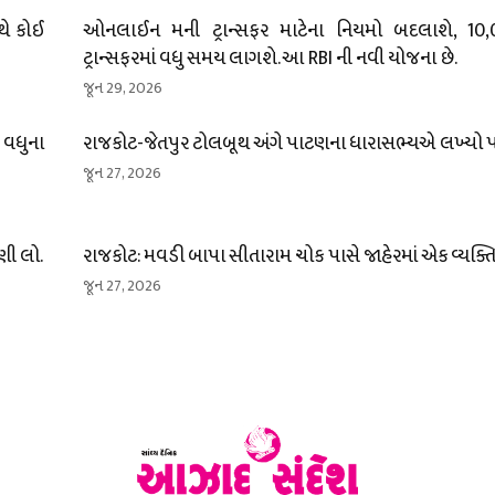
ાથે કોઈ
ઓનલાઈન મની ટ્રાન્સફર માટેના નિયમો બદલાશે, 10
ટ્રાન્સફરમાં વધુ સમય લાગશે. આ RBI ની નવી યોજના છે.
જૂન 29, 2026
વધુના
રાજકોટ-જેતપુર ટોલબૂથ અંગે પાટણના ધારાસભ્યએ લખ્યો પત
જૂન 27, 2026
ણી લો.
રાજકોટ: મવડી બાપા સીતારામ ચોક પાસે જાહેરમાં એક વ્યક્ત
જૂન 27, 2026