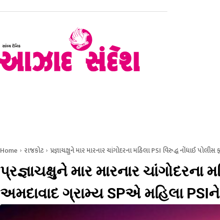
હોમ
રાજકોટ
સૌરાષ્ટ્ર – કચ્છ
ગુજરાત
રાષ્ટ્રીય
Home
રાજકોટ
પ્રજ્ઞાચક્ષુને માર મારનાર ચાંગોદરના મહિલા PSI વિરુદ્ધ નોંધાઈ પોલીસ ફ
પ્રજ્ઞાચક્ષુને માર મારનાર ચાંગોદરના 
અમદાવાદ ગ્રામ્ય SPએ મહિલા PSIને સસ