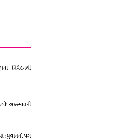
ડાના નિવેદનથી
ળ્યોઃ અકસ્માતની
યા : યુવાનનો પગ