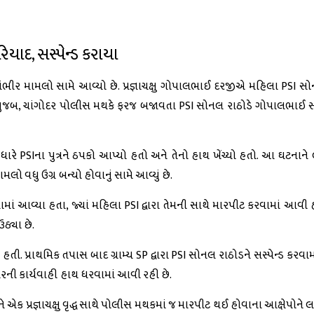
રિયાદ, સસ્પેન્ડ કરાયા
ો ગંભીર મામલો સામે આવ્યો છે. પ્રજ્ઞાચક્ષુ ગોપાલભાઈ દરજીએ મહિલા PSI સો
દ મુજબ, ચાંગોદર પોલીસ મથકે ફરજ બજાવતા PSI સોનલ રાઠોડે ગોપાલભાઈ સા
 PSIના પુત્રને ઠપકો આપ્યો હતો અને તેનો હાથ ખેંચ્યો હતો. આ ઘટનાને 
ો વધુ ઉગ્ર બન્યો હોવાનું સામે આવ્યું છે.
આવ્યા હતા, જ્યાં મહિલા PSI દ્વારા તેમની સાથે મારપીટ કરવામાં આવી હતી. પ્
ઠ્યા છે.
્રાથમિક તપાસ બાદ ગ્રામ્ય SP દ્વારા PSI સોનલ રાઠોડને સસ્પેન્ડ કરવામા
રની કાર્યવાહી હાથ ધરવામાં આવી રહી છે.
ક પ્રજ્ઞાચક્ષુ વૃદ્ધ સાથે પોલીસ મથકમાં જ મારપીટ થઈ હોવાના આક્ષેપોને લ