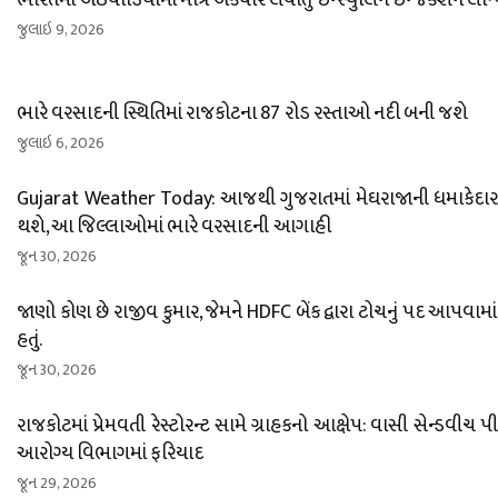
ભારતમાં અઠવાડિયામાં માત્ર એકવાર લેવાતું ઇન્સ્યુલિન ઇન્જેક્શન લોન
જુલાઇ 9, 2026
ભારે વરસાદની સ્થિતિમાં રાજકોટના 87 રોડ રસ્તાઓ નદી બની જશે
જુલાઇ 6, 2026
Gujarat Weather Today: આજથી ગુજરાતમાં મેઘરાજાની ધમાકેદાર એ
થશે, આ જિલ્લાઓમાં ભારે વરસાદની આગાહી
જૂન 30, 2026
જાણો કોણ છે રાજીવ કુમાર, જેમને HDFC બેંક દ્વારા ટોચનું પદ આપવામાં
હતું.
જૂન 30, 2026
રાજકોટમાં પ્રેમવતી રેસ્ટોરન્ટ સામે ગ્રાહકનો આક્ષેપ: વાસી સેન્ડવીચ પ
આરોગ્ય વિભાગમાં ફરિયાદ
જૂન 29, 2026