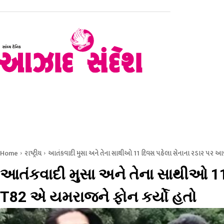
હોમ
રાજકોટ
સૌરાષ્ટ્ર – કચ્છ
ગુજરાત
રાષ્ટ્રીય
Home
રાષ્ટ્રીય
આતંકવાદી મુસા અને તેના સાથીઓ 11 દિવસ પહેલા સેનાના રડાર પર આવ્
આતંકવાદી મુસા અને તેના સાથીઓ 11 
T82 એ યમરાજને ફોન કર્યો હતો