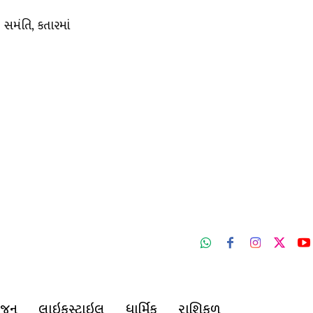
સમંતિ, કતારમાં
ંજન
લાઇફસ્ટાઇલ
ધાર્મિક
રાશિફળ