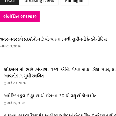
TAGS
Breaking News
Pahalgam
સંબંધિત સમાચાર
જંતર-મંતર હવે પ્રદર્શનો માટે યોગ્ય સ્થળ નથી, સુપ્રીમની કેન્દ્રને નોટિસ
ઓગસ્ટ 3, 2026
લોકસભામાં ભારે હોબાળા વચ્ચે એન્ટિ પેપર લીક બિલ પાસ, કાર
આવતીકાલ સુધી સ્થગિત
જુલાઇ 29, 2026
અમેરિકન હવાઈ હુમલાથી ઈરાનમાં 30 થી વધુ લોકોના મોત
જુલાઇ 15, 2026