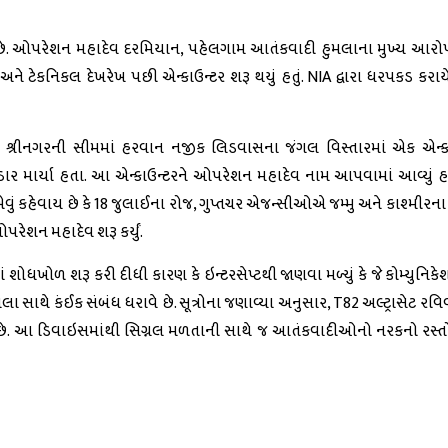
ળી છે. ઓપરેશન મહાદેવ દરમિયાન, પહેલગામ આતંકવાદી હુમલાના મુખ્ય આરો
ે ટેકનિકલ દેખરેખ પછી એન્કાઉન્ટર શરૂ થયું હતું. NIA દ્વારા ધરપકડ કરા
માં શ્રીનગરની સીમમાં હરવાન નજીક લિડવાસના જંગલ વિસ્તારમાં એક એન્
ર માર્યા હતા. આ એન્કાઉન્ટરને ઓપરેશન મહાદેવ નામ આપવામાં આવ્યું હત
 એવું કહેવાય છે કે 18 જુલાઈના રોજ, ગુપ્તચર એજન્સીઓએ જમ્મુ અને કાશ્મીરના 
રેશન મહાદેવ શરૂ કર્યું.
 શોધખોળ શરૂ કરી દીધી કારણ કે ઇન્ટરસેપ્ટથી જાણવા મળ્યું કે જે કોમ્યુનિ
ાથે કંઈક સંબંધ ધરાવે છે. સૂત્રોના જણાવ્યા અનુસાર, T82 અલ્ટ્રાસેટ રવિવ
િવાઇસ છે. આ ડિવાઇસમાંથી સિગ્નલ મળતાની સાથે જ આતંકવાદીઓનો નરકનો રસ્ત