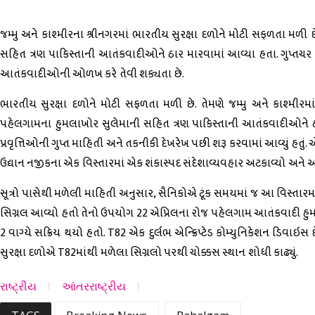
જમ્મુ અને કાશ્મીરના શ્રીનગરમાં ભારતીય સુરક્ષા દળોને મોટી સફળતા મ
સહિત ત્રણ પાકિસ્તાની આતંકવાદીઓને ઠાર મારવામાં આવ્યા હતા. ગુપ્તચર અન
આતંકવાદીઓની ઓળખ કરે તેવી શક્યતા છે.
ભારતીય સુરક્ષા દળોને મોટી સફળતા મળી છે. તેમણે જમ્મુ અને કાશ્મીર
પહેલગામના હુમલાખોર સુલેમાની સહિત ત્રણ પાકિસ્તાની આતંકવાદીઓને ઠા
પ્રવૃત્તિઓની ગુપ્ત માહિતી અને તકનીકી દેખરેખ પછી શરૂ કરવામાં આવ્યું હતું.
ઉદ્યાન નજીકના એક વિસ્તારમાં એક શંકાસ્પદ સંદેશાવ્યવહાર અટકાવ્યો અને ઓપ
સૂત્રો પાસેથી મળેલી માહિતી અનુસાર, સૈનિકોએ ટૂંક સમયમાં જ આ વિસ્તારમાં
સિગ્નલ આવ્યો હતો તેનો ઉપયોગ 22 એપ્રિલના રોજ પહેલગામ આતંકવાદી હુમલા સ
2 વાગ્યે સક્રિય થયો હતો. T82 એક દુર્લભ એન્ક્રિપ્ટેડ કોમ્યુનિકેશન ડ
સુરક્ષા દળોએ T82માંથી મળેલા સિગ્નલો પરથી ચોક્કસ સ્થાન શોધી કાઢ્યું.
રાષ્ટ્રીય
આંતરરાષ્ટ્રીય