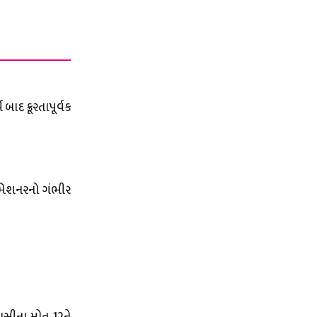
બાદ ક્રૂરતાપૂર્વક
ી કમિશનરનો ગંભીર