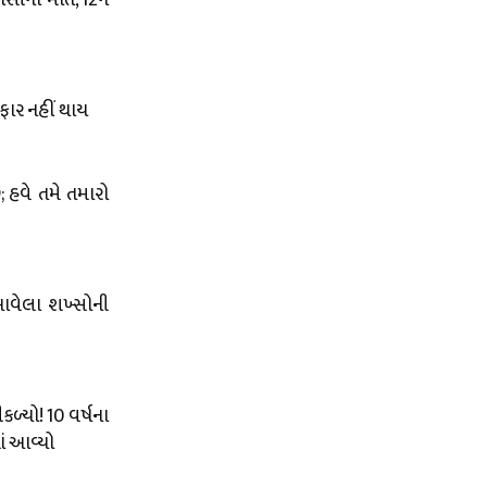
સીના મોત, 12ને
રફાર નહીં થાય
 હવે તમે તમારો
 આવેલા શખ્સોની
ળ્યો! 10 વર્ષના
ં આવ્યો