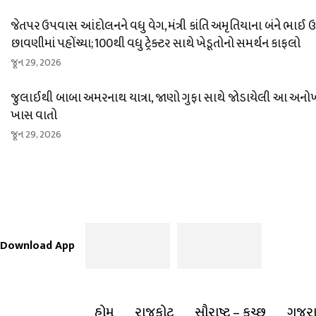
જેતપર ઉપવાસ આંદોલનને વધુ વેગ, મંત્રી કાંતિ અમૃતિયાના બંને ભાઈ
છાવણીમાં પહોંચ્યા; 100થી વધુ ટ્રેક્ટર સાથે ખેડૂતોનો સમર્થન કાફલો
જૂન 29, 2026
જુલાઈથી બાબા અમરનાથ યાત્રા, જાણો ગુફા સાથે જોડાયેલી આ અનો
ખાસ વાતો
જૂન 29, 2026
Download App
હોમ
રાજકોટ
સૌરાષ્ટ્ર – કચ્છ
ગુજર