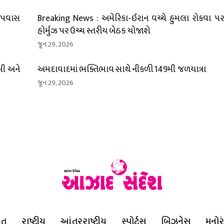
 ઉપવાસ
Breaking News : અમેરિકા-ઈરાન વચ્ચે હુમલા રોકવા પર 
હોર્મુઝ પર ઉચ્ચ સ્તરીય બેઠક યોજાશે
જૂન 29, 2026
ખી અને
અમદાવાદમાં ભક્તિભાવ સાથે નીકળી 149મી જળયાત્રા
જૂન 29, 2026
ાત
રાષ્ટ્રીય
આંતરરાષ્ટ્રીય
સ્પોર્ટ્સ
બિઝનેસ
મનોર