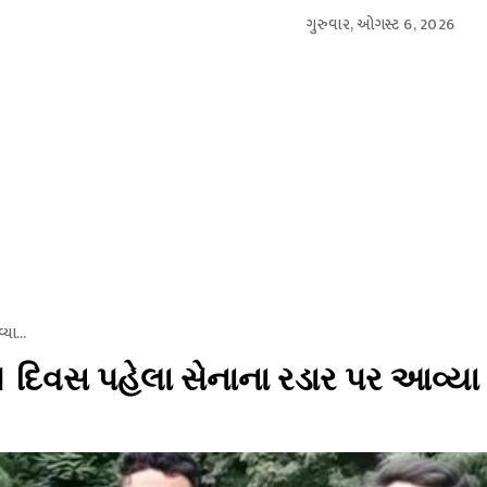
ગુરુવાર, ઓગસ્ટ 6, 2026
આંતરરાષ્ટ્રીય
સ્પોર્ટ્સ
બિઝનેસ
મનોરંજન
લાઇફસ્
યા...
દિવસ પહેલા સેનાના રડાર પર આવ્યા 