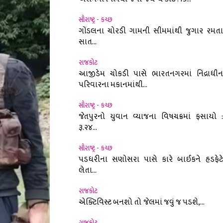
સૌરાષ્ટ્ર - કચ્છ
ગોંડલના ચોરડી ગામની સીમમાંથી જુગાર રમતા
સાત...
રાજકોટ
આજીડેમ ચોકડી પાસે ભારતનગરમાં નિંદ્રાધીન
પરિવારના મકાનમાંથી...
સૌરાષ્ટ્ર - કચ્છ
જેતપુરનો યુવાન વ્યાજના વિષચક્રમાં ફસાયો :
રૂ.૨૪...
સૌરાષ્ટ્ર - કચ્છ
પડધરીના સણોસરા પાસે કારે બાઈકને હડફેટે
લેતા...
રાજકોટ
એક્ટિવિસ્ટ બનશો તો જેલમાં જવું જ પડશે,...
રાજકોટ