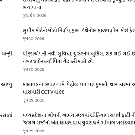
્ચ
સલાયાનું માલવાહક જહાજ ઓમાનના દરિયામાં ડૂબ્યું, 2 ખલા
બચાવાયા
જુલાઇ 9, 2026
સુપ્રીમ કોર્ટનો મોટો નિર્ણય, હાલ ઇથેનોલ ફાળવણીમાં કોઈ ફે
જૂન 30, 2026
ન્ટ્રી
વોટ્સએપની નવી સુવિધા, યુઝરનેમ બુકિંગ, શરૂ થઈ ગઈ છે;
નંબર જાહેર કર્યા વિના ચેટ કરી શકો છો.
જૂન 30, 2026
 આવ્યું
કાલાવડના છત્તર ગામે પેટ્રોલ પંપ પર હુમલો, થાર કારમાં
મારામારી CCTVમાં કેદ
જૂન 29, 2026
ીરસાતાં
મધ્યપ્રદેશના ખીવની અભયારણ્યમાં લોહિયાળ સંઘર્ષ ફાટી નીક
‘જંગલ રાજ’નો અંત, ઘાયલ વાઘ યુવરાજને ભોપાલ ખસેડવામા
જૂન 29, 2026