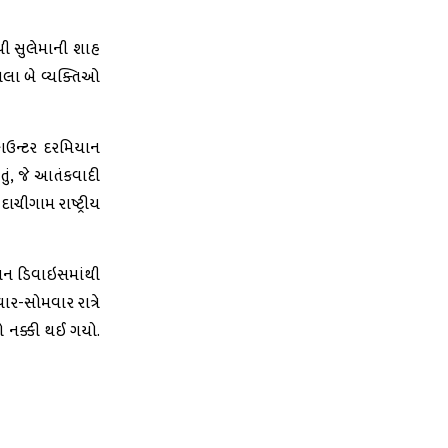
પી સુલેમાની શાહ
યેલા બે વ્યક્તિઓ
કાઉન્ટર દરમિયાન
ું, જે આતંકવાદી
દાચીગામ રાષ્ટ્રીય
કેશન ડિવાઇસમાંથી
ાર-સોમવાર રાત્રે
ો નક્કી થઈ ગયો.