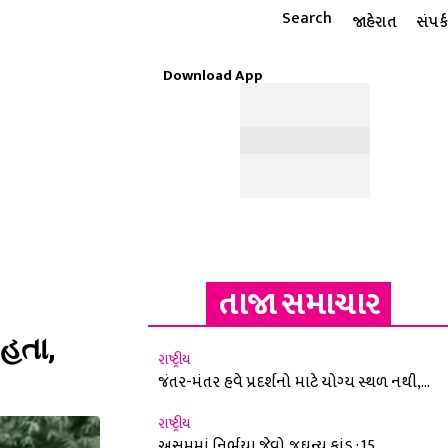
Search
જાહેરાત
સંપર્ક
Download App
ટાઇલ
ધાર્મિક
રાશિફળ
MORE
ઈ-પેપર
તાજા સમાચાર
હતા,
રાષ્ટ્રીય
જંતર-મંતર હવે પ્રદર્શનો માટે યોગ્ય સ્થળ નથી,...
રાષ્ટ્રીય
અસમમાં નિર્ભયા જેવો જઘન્ય કાંડ : 15...