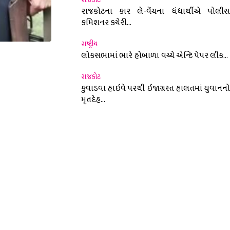
રાજકોટના કાર લે-વેંચના ધંધાર્થીએ પોલીસ
કમિશનર કચેરી...
રાષ્ટ્રીય
લોકસભામાં ભારે હોબાળા વચ્ચે એન્ટિ પેપર લીક...
nterest
રાજકોટ
કુવાડવા હાઇવે પરથી ઇજાગ્રસ્ત હાલતમાં યુવાનનો
મૃતદેહ...