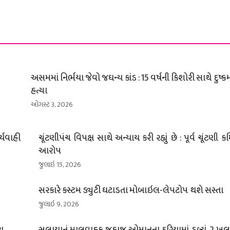
અસમમાં નિર્ભયા જેવો જઘન્ય કાંડ : 15 વર્ષની કિશોરી સાથે દુષ્કર્મ 
હત્યા
ઓગસ્ટ 3, 2026
્યવાહી
ચૂંટણીપંચ વિપક્ષ સાથે અન્યાય કરી રહ્યું છે : પૂર્વ ચૂંટણ
આરોપ
જુલાઇ 15, 2026
સરકારે કસ્ટમ ડ્યુટી ઘટાડતા મોબાઇલ-લેપટોપ થશે સસ્તા
જુલાઇ 9, 2026