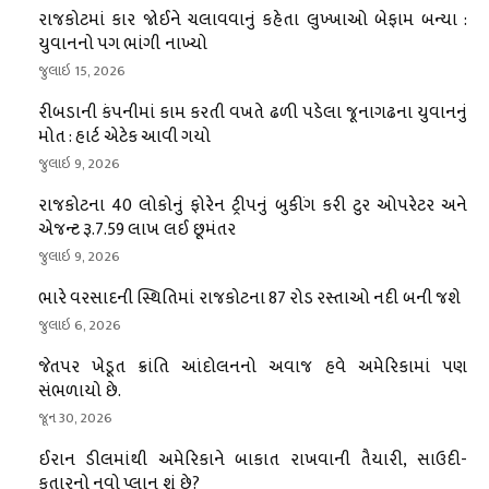
રાજકોટમાં કાર જોઈને ચલાવવાનું કહેતા લુખ્ખાઓ બેફામ બન્યા :
યુવાનનો પગ ભાંગી નાખ્યો
જુલાઇ 15, 2026
રીબડાની કંપનીમાં કામ કરતી વખતે ઢળી પડેલા જૂનાગઢના યુવાનનું
મોત : હાર્ટ એટેક આવી ગયો
જુલાઇ 9, 2026
રાજકોટના 40 લોકોનું ફોરેન ટ્રીપનું બુકીંગ કરી ટુર ઓપરેટર અને
એજન્ટ રૂ.7.59 લાખ લઈ છૂમંતર
જુલાઇ 9, 2026
ભારે વરસાદની સ્થિતિમાં રાજકોટના 87 રોડ રસ્તાઓ નદી બની જશે
જુલાઇ 6, 2026
જેતપર ખેડૂત ક્રાંતિ આંદોલનનો અવાજ હવે અમેરિકામાં પણ
સંભળાયો છે.
જૂન 30, 2026
ઈરાન ડીલમાંથી અમેરિકાને બાકાત રાખવાની તૈયારી, સાઉદી-
કતારનો નવો પ્લાન શું છે?