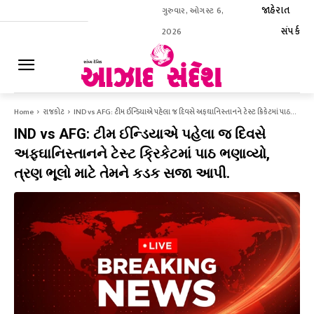
જાહેરાત
ગુરુવાર, ઓગસ્ટ 6,
સંપર્ક
2026
ઈ-પેપર
Home
રાજકોટ
IND vs AFG: ટીમ ઈન્ડિયાએ પહેલા જ દિવસે અફઘાનિસ્તાનને ટેસ્ટ ક્રિકેટમાં પાઠ...
IND vs AFG: ટીમ ઈન્ડિયાએ પહેલા જ દિવસે
અફઘાનિસ્તાનને ટેસ્ટ ક્રિકેટમાં પાઠ ભણાવ્યો,
ત્રણ ભૂલો માટે તેમને કડક સજા આપી.