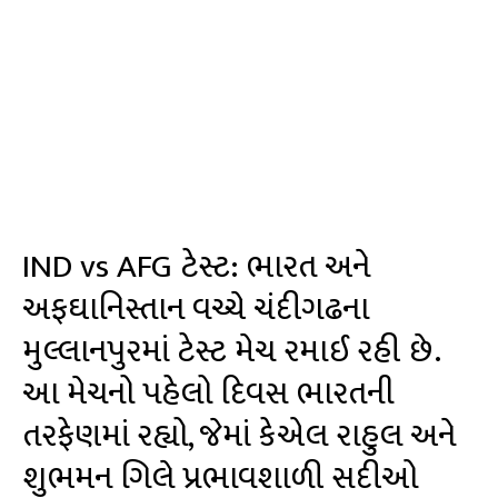
IND vs AFG ટેસ્ટ: ભારત અને
અફઘાનિસ્તાન વચ્ચે ચંદીગઢના
મુલ્લાનપુરમાં ટેસ્ટ મેચ રમાઈ રહી છે.
આ મેચનો પહેલો દિવસ ભારતની
તરફેણમાં રહ્યો, જેમાં કેએલ રાહુલ અને
શુભમન ગિલે પ્રભાવશાળી સદીઓ