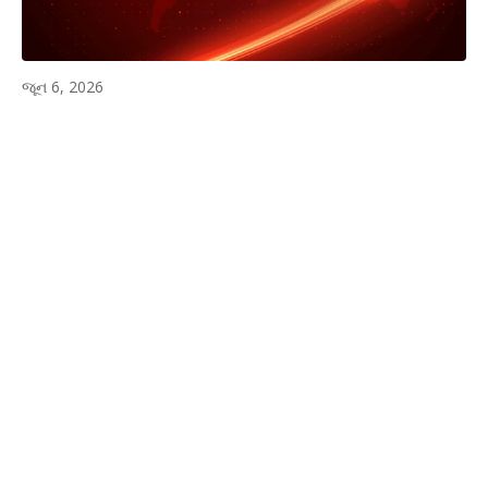
જૂન 6, 2026
WhatsApp
Facebook
Twitter
P