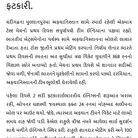
ફટકારી.
ચંદીગઢના મુલ્લાનપુરમાં અફઘાનિસ્તાન સામે રમાઈ રહેલી એકમાત્ર
ટેસ્ટ મેચનો પ્રથમ દિવસ સંપૂર્ણપણે ટીમ ઈન્ડિયાના પક્ષમાં રહ્યો.
ભારતીય બેટ્સમેનોના વર્ચસ્વ સામે અફઘાનિસ્તાનના બોલરો લાચાર
દેખાતા હતા. ટોસ જીતીને પ્રથમ બેટિંગ કરવાનો નિર્ણય લેનાર ભારતે
પ્રથમ દિવસની રમતના અંત સુધીમાં ત્રણ વિકેટ ગુમાવીને 368 રનનો
વિશાળ સ્કોર બનાવ્યો હતો. મેચના પ્રથમ દિવસે બે શાનદાર સદીઓ
જોવા મળી, જેનાથી ભારતને મુશ્કેલીનો સામનો કરવો પડ્યો. દરમિયાન,
અફઘાનિસ્તાનની ટીમ ભૂલોથી ઘેરાયેલી રહી.
પહેલા દિવસે 2 સદી ફટકારાઈભારતીય ઇનિંગ્સની શરૂઆત ખરાબ
રહી, ઓપનર યશસ્વી જયસ્વાલ ફક્ત 24 રનમાં મોહમ્મદ સલીમના
બોલ પર આઉટ થયો. જોકે, ત્યારબાદ અફઘાન ટીમને વિકેટ માટે લાંબો
સમય રાહ જોવી પડી. કેએલ રાહુલે ત્રીજા નંબરે આવેલા સાઈ સુદર્શન
સાથે મળીને ઇનિંગ્સને સ્થિર કરી. રાહુલે શાનદાર બેટિંગ કરી અને 100