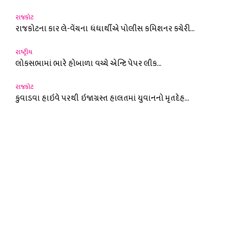
રાજકોટ
રાજકોટના કાર લે-વેંચના ધંધાર્થીએ પોલીસ કમિશનર કચેરી...
રાષ્ટ્રીય
લોકસભામાં ભારે હોબાળા વચ્ચે એન્ટિ પેપર લીક...
રાજકોટ
કુવાડવા હાઇવે પરથી ઇજાગ્રસ્ત હાલતમાં યુવાનનો મૃતદેહ...