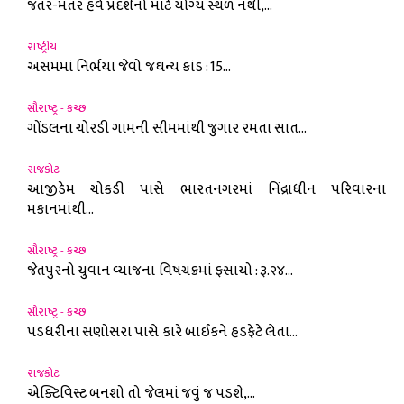
જંતર-મંતર હવે પ્રદર્શનો માટે યોગ્ય સ્થળ નથી,...
રાષ્ટ્રીય
અસમમાં નિર્ભયા જેવો જઘન્ય કાંડ : 15...
સૌરાષ્ટ્ર - કચ્છ
ગોંડલના ચોરડી ગામની સીમમાંથી જુગાર રમતા સાત...
રાજકોટ
આજીડેમ ચોકડી પાસે ભારતનગરમાં નિંદ્રાધીન પરિવારના
મકાનમાંથી...
સૌરાષ્ટ્ર - કચ્છ
જેતપુરનો યુવાન વ્યાજના વિષચક્રમાં ફસાયો : રૂ.૨૪...
સૌરાષ્ટ્ર - કચ્છ
પડધરીના સણોસરા પાસે કારે બાઈકને હડફેટે લેતા...
રાજકોટ
એક્ટિવિસ્ટ બનશો તો જેલમાં જવું જ પડશે,...