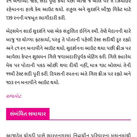
રન બનાવ્યા. જોકે, સદી પૂર્ણ કર્યા પછી બીજા જ બોલ પર તે ઝિયાઉર
રહેમાનના હાથે કેચ આઉટ થયો. રાહુલ અને સુદર્શને બીજી વિકેટ માટે
139 રનની મજબૂત ભાગીદારી કરી.
બેટ્સમેન સાઈ સુદર્શને પણ એક સંતુલિત ઇનિંગ રમી. તેણે મેદાનની ચારે
બાજુ ૧૩ ચોગ્ગા ફટકાર્યા, પરંતુ તે પોતાની પહેલી ટેસ્ટ સદીથી દૂર રહ્યો
અને ૮૧ રન બનાવીને આઉટ થયો. સુદર્શનના આઉટ થયા પછી ક્રીઝ પર
આવેલા કેપ્ટન શુભમન ગિલે જવાબદારીપૂર્વક બેટિંગ કરી. ગિલે ક્યારેય
મેચ પર પોતાની પકડ ઓછી થવા દીધી નહીં, માત્ર ૧૩૮ બોલમાં તેની
૧૧મી ટેસ્ટ સદી પૂરી કરી. દિવસની રમતના અંતે ગિલ ક્રીઝ પર રહ્યો અને
૧૦૩ રન બનાવીને આઉટ થયો.
રાજકોટ
સંબંધિત સમાચાર
આજીડેમ ચોકડી પાસે ભારતનગરમાં નિંદ્રાધીન પરિવારના મકાનમાંથી