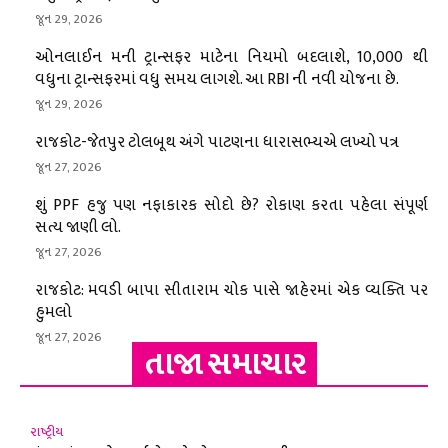
જૂન 29, 2026
ઓનલાઈન મની ટ્રાન્સફર માટેના નિયમો બદલાશે, 10,000 થી
વધુના ટ્રાન્સફરમાં વધુ સમય લાગશે. આ RBI ની નવી યોજના છે.
જૂન 29, 2026
રાજકોટ-જેતપુર ટોલબૂથ અંગે પાટણના ધારાસભ્યએ લખ્યો પત્ર
જૂન 27, 2026
શું PPF હજુ પણ નફાકારક સોદો છે? રોકાણ કરતા પહેલા સંપૂર્ણ
સત્ય જાણી લો.
જૂન 27, 2026
રાજકોટ: મવડી બાપા સીતારામ ચોક પાસે જાહેરમાં એક વ્યક્તિ પર
હુમલો
જૂન 27, 2026
તાજા સમાચાર
રાષ્ટ્રીય