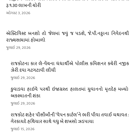
રૂ.૧.૩૦ લાખની ચોરી
ઓગસ્ટ 3, 2026
એક્ટિવિસ્ટ બનશો તો જેલમાં જવું જ પડશે, જે.પી.નડ્ડાના નિવેદનથી
રાજ્યસભામાં હોબાળો
જુલાઇ 29, 2026
રાજકોટના કાર લે-વેંચના ધંધાર્થીએ પોલીસ કમિશનર કચેરી નજીક
ઝેરી દવા ગટગટાવી લીધી
જુલાઇ 29, 2026
કુવાડવા હાઇવે પરથી ઇજાગ્રસ્ત હાલતમાં યુવાનનો મૃતદેહ મળ્યોઃ
અકસ્માતની શંકા
જુલાઇ 29, 2026
રાજકોટ શહેર પીસીબીની ‘વેપન કાર્ટલ’ને ભરી પીવા તવાઈ યથાવત :
ગેરકાયદે હથિયાર સાથે વધુ બે શખસો ઝડપાયા
જુલાઇ 15, 2026