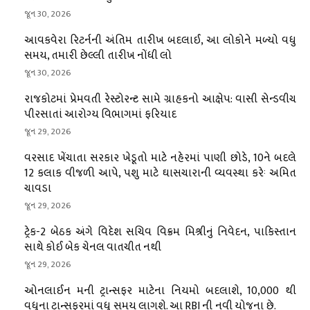
જૂન 30, 2026
આવકવેરા રિટર્નની અંતિમ તારીખ બદલાઈ, આ લોકોને મળ્યો વધુ
સમય, તમારી છેલ્લી તારીખ નોંધી લો
જૂન 30, 2026
રાજકોટમાં પ્રેમવતી રેસ્ટોરન્ટ સામે ગ્રાહકનો આક્ષેપ: વાસી સેન્ડવીચ
પીરસાતાં આરોગ્ય વિભાગમાં ફરિયાદ
જૂન 29, 2026
વરસાદ ખેંચાતા સરકાર ખેડૂતો માટે નહેરમાં પાણી છોડે, 10ને બદલે
12 કલાક વીજળી આપે, પશુ માટે ઘાસચારાની વ્યવસ્થા કરેઃ અમિત
ચાવડા
જૂન 29, 2026
ટ્રેક-2 બેઠક અંગે વિદેશ સચિવ વિક્રમ મિશ્રીનું નિવેદન, પાકિસ્તાન
સાથે કોઈ બેક ચેનલ વાતચીત નથી
જૂન 29, 2026
ઓનલાઈન મની ટ્રાન્સફર માટેના નિયમો બદલાશે, 10,000 થી
વધુના ટ્રાન્સફરમાં વધુ સમય લાગશે. આ RBI ની નવી યોજના છે.