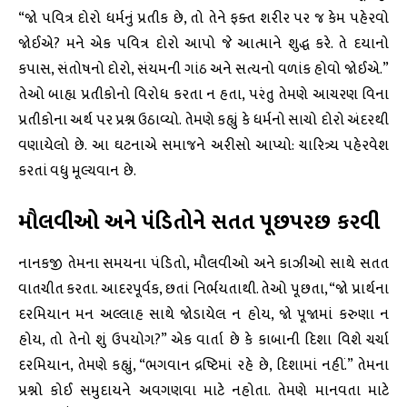
“જો પવિત્ર દોરો ધર્મનું પ્રતીક છે, તો તેને ફક્ત શરીર પર જ કેમ પહેરવો
જોઈએ? મને એક પવિત્ર દોરો આપો જે આત્માને શુદ્ધ કરે. તે દયાનો
કપાસ, સંતોષનો દોરો, સંયમની ગાંઠ અને સત્યનો વળાંક હોવો જોઈએ.”
તેઓ બાહ્ય પ્રતીકોનો વિરોધ કરતા ન હતા, પરંતુ તેમણે આચરણ વિના
પ્રતીકોના અર્થ પર પ્રશ્ન ઉઠાવ્યો. તેમણે કહ્યું કે ધર્મનો સાચો દોરો અંદરથી
વણાયેલો છે. આ ઘટનાએ સમાજને અરીસો આપ્યો: ચારિત્ર્ય પહેરવેશ
કરતાં વધુ મૂલ્યવાન છે.
મૌલવીઓ અને પંડિતોને સતત પૂછપરછ કરવી
નાનકજી તેમના સમયના પંડિતો, મૌલવીઓ અને કાઝીઓ સાથે સતત
વાતચીત કરતા. આદરપૂર્વક, છતાં નિર્ભયતાથી. તેઓ પૂછતા, “જો પ્રાર્થના
દરમિયાન મન અલ્લાહ સાથે જોડાયેલ ન હોય, જો પૂજામાં કરુણા ન
હોય, તો તેનો શું ઉપયોગ?” એક વાર્તા છે કે કાબાની દિશા વિશે ચર્ચા
દરમિયાન, તેમણે કહ્યું, “ભગવાન દ્રષ્ટિમાં રહે છે, દિશામાં નહીં.” તેમના
પ્રશ્નો કોઈ સમુદાયને અવગણવા માટે નહોતા. તેમણે માનવતા માટે