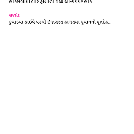
લોકસભામાં ભારે હોબાળા વચ્ચે એન્ટિ પેપર લીક...
રાજકોટ
કુવાડવા હાઇવે પરથી ઇજાગ્રસ્ત હાલતમાં યુવાનનો મૃતદેહ...