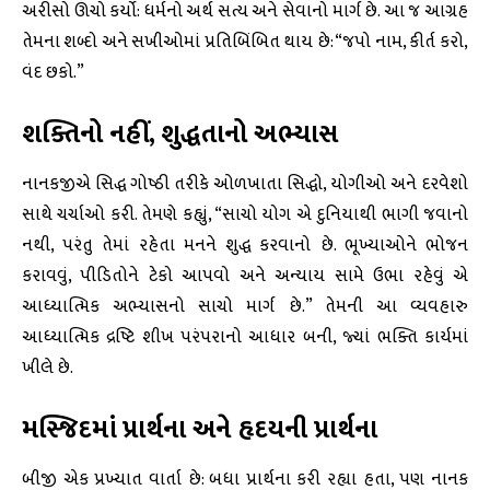
અરીસો ઊંચો કર્યો: ધર્મનો અર્થ સત્ય અને સેવાનો માર્ગ છે. આ જ આગ્રહ
તેમના શબ્દો અને સખીઓમાં પ્રતિબિંબિત થાય છે: “જપો નામ, કીર્ત કરો,
વંદ છકો.”
શક્તિનો નહીં, શુદ્ધતાનો અભ્યાસ
નાનકજીએ સિદ્ધ ગોષ્ઠી તરીકે ઓળખાતા સિદ્ધો, યોગીઓ અને દરવેશો
સાથે ચર્ચાઓ કરી. તેમણે કહ્યું, “સાચો યોગ એ દુનિયાથી ભાગી જવાનો
નથી, પરંતુ તેમાં રહેતા મનને શુદ્ધ કરવાનો છે. ભૂખ્યાઓને ભોજન
કરાવવું, પીડિતોને ટેકો આપવો અને અન્યાય સામે ઉભા રહેવું એ
આધ્યાત્મિક અભ્યાસનો સાચો માર્ગ છે.” તેમની આ વ્યવહારુ
આધ્યાત્મિક દ્રષ્ટિ શીખ પરંપરાનો આધાર બની, જ્યાં ભક્તિ કાર્યમાં
ખીલે છે.
મસ્જિદમાં પ્રાર્થના અને હૃદયની પ્રાર્થના
બીજી એક પ્રખ્યાત વાર્તા છે: બધા પ્રાર્થના કરી રહ્યા હતા, પણ નાનક