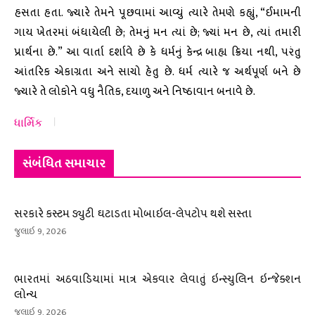
હસતા હતા. જ્યારે તેમને પૂછવામાં આવ્યું ત્યારે તેમણે કહ્યું, “ઈમામની
ગાય ખેતરમાં બંધાયેલી છે; તેમનું મન ત્યાં છે; જ્યાં મન છે, ત્યાં તમારી
પ્રાર્થના છે.” આ વાર્તા દર્શાવે છે કે ધર્મનું કેન્દ્ર બાહ્ય ક્રિયા નથી, પરંતુ
આંતરિક એકાગ્રતા અને સાચો હેતુ છે. ધર્મ ત્યારે જ અર્થપૂર્ણ બને છે
જ્યારે તે લોકોને વધુ નૈતિક, દયાળુ અને નિષ્ઠાવાન બનાવે છે.
ધાર્મિક
સંબંધિત સમાચાર
સરકારે કસ્ટમ ડ્યુટી ઘટાડતા મોબાઇલ-લેપટોપ થશે સસ્તા
જુલાઇ 9, 2026
ભારતમાં અઠવાડિયામાં માત્ર એકવાર લેવાતું ઇન્સ્યુલિન ઇન્જેક્શન
લોન્ચ
જુલાઇ 9, 2026