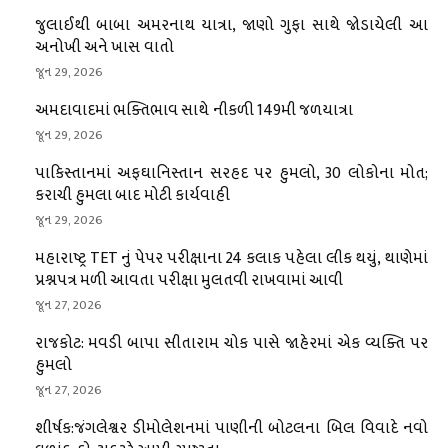
જુલાઈથી બાબા અમરનાથ યાત્રા, જાણો ગુફા સાથે જોડાયેલી આ
અનોખી અને ખાસ વાતો
જૂન 29, 2026
અમદાવાદમાં ભક્તિભાવ સાથે નીકળી 149મી જળયાત્રા
જૂન 29, 2026
પાકિસ્તાનમાં અફઘાનિસ્તાન સરહદ પર હુમલો, 30 લોકોના મોત;
કરાચી હુમલા બાદ મોટી કાર્યવાહી
જૂન 29, 2026
મહારાષ્ટ્ર TET નું પેપર પરીક્ષાના 24 કલાક પહેલા લીક થયું, થાણેમાં
પ્રશ્નપત્ર મળી આવતા પરીક્ષા મુલતવી રાખવામાં આવી
જૂન 27, 2026
રાજકોટ: મવડી બાપા સીતારામ ચોક પાસે જાહેરમાં એક વ્યક્તિ પર
હુમલો
જૂન 27, 2026
શીર્ષક:જંગલેશ્વર ડીમોલેશનમાં પાણીની બોટલના બિલ વિવાદે નવો