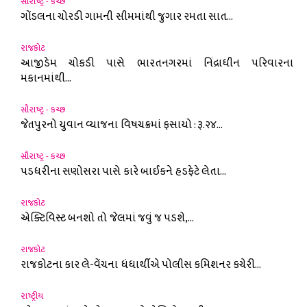
સૌરાષ્ટ્ર - કચ્છ
ગોંડલના ચોરડી ગામની સીમમાંથી જુગાર રમતા સાત...
રાજકોટ
આજીડેમ ચોકડી પાસે ભારતનગરમાં નિંદ્રાધીન પરિવારના
મકાનમાંથી...
સૌરાષ્ટ્ર - કચ્છ
જેતપુરનો યુવાન વ્યાજના વિષચક્રમાં ફસાયો : રૂ.૨૪...
સૌરાષ્ટ્ર - કચ્છ
પડધરીના સણોસરા પાસે કારે બાઈકને હડફેટે લેતા...
રાજકોટ
એક્ટિવિસ્ટ બનશો તો જેલમાં જવું જ પડશે,...
રાજકોટ
રાજકોટના કાર લે-વેંચના ધંધાર્થીએ પોલીસ કમિશનર કચેરી...
રાષ્ટ્રીય