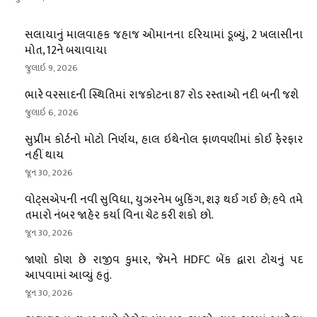
સલાયાનું માલવાહક જહાજ ઓમાનના દરિયામાં ડૂબ્યું, 2 ખલાસીના
મોત, 12ને બચાવાયા
જુલાઇ 9, 2026
ભારે વરસાદની સ્થિતિમાં રાજકોટના 87 રોડ રસ્તાઓ નદી બની જશે
જુલાઇ 6, 2026
સુપ્રીમ કોર્ટનો મોટો નિર્ણય, હાલ ઇથેનોલ ફાળવણીમાં કોઈ ફેરફાર
નહીં થાય
જૂન 30, 2026
વોટ્સએપની નવી સુવિધા, યુઝરનેમ બુકિંગ, શરૂ થઈ ગઈ છે; હવે તમે
તમારો નંબર જાહેર કર્યા વિના ચેટ કરી શકો છો.
જૂન 30, 2026
જાણો કોણ છે રાજીવ કુમાર, જેમને HDFC બેંક દ્વારા ટોચનું પદ
આપવામાં આવ્યું હતું.
જૂન 30, 2026