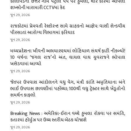
કાલાવડના છત્તર ગામે પેટ્રોલ પંપ પર હુમલો, થાર કારમાં આવેલા
શખ્સોની મારામારી CCTVમાં કેદ
જૂન 29, 2026
રાજકોટમાં પ્રેમવતી રેસ્ટોરન્ટ સામે ગ્રાહકનો આક્ષેપ: વાસી સેન્ડવીચ
પીરસાતાં આરોગ્ય વિભાગમાં ફરિયાદ
જૂન 29, 2026
મધ્યપ્રદેશના ખીવની અભયારણ્યમાં લોહિયાળ સંઘર્ષ ફાટી નીકળ્યો!
10 વર્ષના ‘જંગલ રાજ’નો અંત, ઘાયલ વાઘ યુવરાજને ભોપાલ
ખસેડવામાં આવ્યો
જૂન 29, 2026
જેતપર ઉપવાસ આંદોલનને વધુ વેગ, મંત્રી કાંતિ અમૃતિયાના બંને
ભાઈ ઉપવાસ છાવણીમાં પહોંચ્યા; 100થી વધુ ટ્રેક્ટર સાથે ખેડૂતોનો
સમર્થન કાફલો
જૂન 29, 2026
Breaking News : અમેરિકા-ઈરાન વચ્ચે હુમલા રોકવા પર સમંતિ,
કતારમાં હોર્મુઝ પર ઉચ્ચ સ્તરીય બેઠક યોજાશે
જૂન 29, 2026