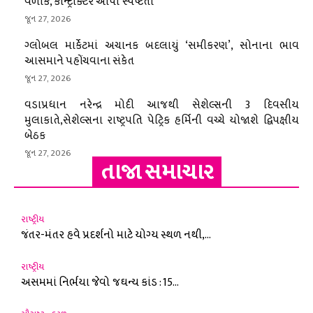
વળાંક, કોન્ટ્રાક્ટરે આપી સ્પષ્ટતા
જૂન 27, 2026
ગ્લોબલ માર્કેટમાં અચાનક બદલાયું ‘સમીકરણ’, સોનાના ભાવ
આસમાને પહોંચવાના સંકેત
જૂન 27, 2026
વડાપ્રધાન નરેન્દ્ર મોદી આજથી સેશેલ્સની 3 દિવસીય
મુલાકાતે,સેશેલ્સના રાષ્ટ્રપતિ પેટ્રિક હર્મિની વચ્ચે યોજાશે દ્વિપક્ષીય
બેઠક
જૂન 27, 2026
તાજા સમાચાર
રાષ્ટ્રીય
જંતર-મંતર હવે પ્રદર્શનો માટે યોગ્ય સ્થળ નથી,...
રાષ્ટ્રીય
અસમમાં નિર્ભયા જેવો જઘન્ય કાંડ : 15...