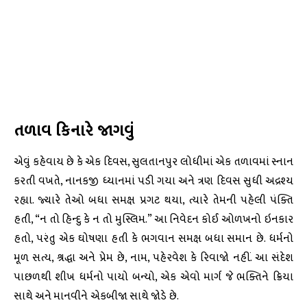
તળાવ કિનારે જાગવું
એવું કહેવાય છે કે એક દિવસ, સુલતાનપુર લોધીમાં એક તળાવમાં સ્નાન
કરતી વખતે, નાનકજી ધ્યાનમાં પડી ગયા અને ત્રણ દિવસ સુધી અદ્રશ્ય
રહ્યા. જ્યારે તેઓ બધા સમક્ષ પ્રગટ થયા, ત્યારે તેમની પહેલી પંક્તિ
હતી, “ન તો હિન્દુ કે ન તો મુસ્લિમ.” આ નિવેદન કોઈ ઓળખનો ઇનકાર
હતો, પરંતુ એક ઘોષણા હતી કે ભગવાન સમક્ષ બધા સમાન છે. ધર્મનો
મૂળ સત્ય, શ્રદ્ધા અને પ્રેમ છે, નામ, પહેરવેશ કે રિવાજો નહીં. આ સંદેશ
પાછળથી શીખ ધર્મનો પાયો બન્યો, એક એવો માર્ગ જે ભક્તિને ક્રિયા
સાથે અને માનવીને એકબીજા સાથે જોડે છે.