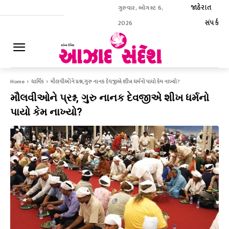
જાહેરાત
ગુરુવાર, ઓગસ્ટ 6,
સંપર્ક
2026
ઈ-પેપર
Home
ધાર્મિક
મૌલવીઓને પ્રશ્ન, ગુરુ નાનક દેવજીએ શીખ ધર્મનો પાયો કેમ નાખ્યો?
મૌલવીઓને પ્રશ્ન, ગુરુ નાનક દેવજીએ શીખ ધર્મનો
પાયો કેમ નાખ્યો?