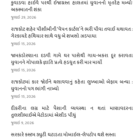
કુવાડવા હાઇવે પરથી ઇજાગ્રસ્ત હાલતમાં યુવાનનો મૃતદેહ મળ્યોઃ
અકસ્માતની શંકા
જુલાઇ 29, 2026
રાજકોટ શહેર પીસીબીની ‘વેપન કાર્ટલ’ને ભરી પીવા તવાઈ યથાવત :
ગેરકાયદે હથિયાર સાથે વધુ બે શખસો ઝડપાયા
જુલાઇ 15, 2026
જામકંડોરણાના દડવી ગામે ઘર પાસેથી ગાય-બકરા દૂર કરાવતા
યુવાનને ગોપાલકે જ્ઞાતિ પ્રત્યે હડધૂત કરી માર માર્યો
જુલાઇ 15, 2026
રાજકોટમાં કાર જોઈને ચલાવવાનું કહેતા લુખ્ખાઓ બેફામ બન્યા :
યુવાનનો પગ ભાંગી નાખ્યો
જુલાઇ 15, 2026
દીકરીના લગ્ન માટે પૈસાની વ્યવસ્થા ન થતાં માણાવદરના
તુલસીભાઈએ મેટોડામાં એસીડ પીધું
જુલાઇ 9, 2026
સરકારે કસ્ટમ ડ્યુટી ઘટાડતા મોબાઇલ-લેપટોપ થશે સસ્તા