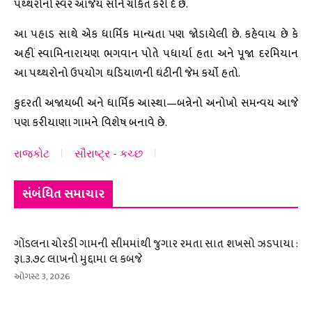
પથ્થરોનો સ્વર આજેય સૌને ચકિત કરી દે છે.
આ પહાડ સાથે એક ધાર્મિક માન્યતા પણ જોડાયેલી છે. કહેવાય છે કે
અહીં સ્વામિનારાયણ ભગવાન પોતે પધાર્યા હતા અને પૂજા દરમિયાન
આ પથ્થરોનો ઉપયોગ ઘડિયાળની ઘંટીની જેમ કર્યો હતો.
કુદરતી અજાયબી અને ધાર્મિક આસ્થા—બન્નેનો અનોખો સમન્વય આજે
પણ કરીયાણા ગામને વિશેષ બનાવે છે.
રાજકોટ
સૌરાષ્ટ્ર - કચ્છ
સંબંધિત સમાચાર
ગોંડલના ચોરડી ગામની સીમમાંથી જુગાર રમતા સાત શખસો ઝડપાયા :
રૂા.૩.૭૮ લાખનો મુદ્દામા લ કબજે
ઓગસ્ટ 3, 2026