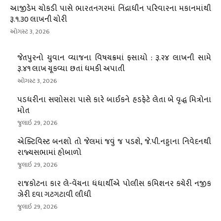
આજીડેમ ચોકડી પાસે ભારતનગરમાં નિંદ્રાધીન પરિવારના મકાનમાંથી
રૂ.૧.૩૦ લાખની ચોરી
ઓગસ્ટ 3, 2026
જેતપુરનો યુવાન વ્યાજના વિષચક્રમાં ફસાયો : રૂ.૨૪ લાખની સામે
રૂ.૪૧ લાખ ચૂકવ્યા છતાં ધમકી અપાતી
ઓગસ્ટ 3, 2026
પડધરીના સણોસરા પાસે કારે બાઈકને હડફેટે લેતા બે વૃદ્ધ મિત્રોના
મોત
જુલાઇ 29, 2026
એક્ટિવિસ્ટ બનશો તો જેલમાં જવું જ પડશે, જે.પી.નડ્ડાના નિવેદનથી
રાજ્યસભામાં હોબાળો
જુલાઇ 29, 2026
રાજકોટના કાર લે-વેંચના ધંધાર્થીએ પોલીસ કમિશનર કચેરી નજીક
ઝેરી દવા ગટગટાવી લીધી
જુલાઇ 29, 2026