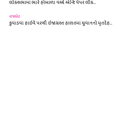
લોકસભામાં ભારે હોબાળા વચ્ચે એન્ટિ પેપર લીક...
રાજકોટ
કુવાડવા હાઇવે પરથી ઇજાગ્રસ્ત હાલતમાં યુવાનનો મૃતદેહ...