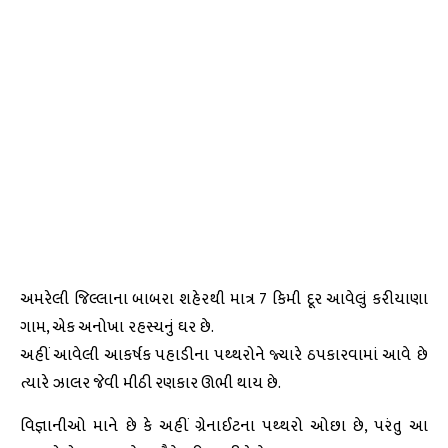
અમરેલી જિલ્લાના બાબરા શહેરથી માત્ર 7 કિમી દૂર આવેલું કરીયાણા
ગામ, એક અનોખા રહસ્યનું ઘર છે.
અહીં આવેલી આકર્ષક પહાડીના પથ્થરોને જ્યારે ઠપકારવામાં આવે છે
ત્યારે ઝાલર જેવી મીઠી રણકાર ઊભી થાય છે.
વિજ્ઞાનીઓ માને છે કે અહીં ગ્રેનાઈટના પથ્થરો ઓછા છે, પરંતુ આ