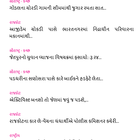
સૌરાષ્ટ્ર - કચ્છ
ગોંડલના ચોરડી ગામની સીમમાંથી જુગાર રમતા સાત...
રાજકોટ
આજીડેમ ચોકડી પાસે ભારતનગરમાં નિંદ્રાધીન પરિવારના
મકાનમાંથી...
સૌરાષ્ટ્ર - કચ્છ
જેતપુરનો યુવાન વ્યાજના વિષચક્રમાં ફસાયો : રૂ.૨૪...
સૌરાષ્ટ્ર - કચ્છ
પડધરીના સણોસરા પાસે કારે બાઈકને હડફેટે લેતા...
રાજકોટ
એક્ટિવિસ્ટ બનશો તો જેલમાં જવું જ પડશે,...
રાજકોટ
રાજકોટના કાર લે-વેંચના ધંધાર્થીએ પોલીસ કમિશનર કચેરી...
રાષ્ટ્રીય