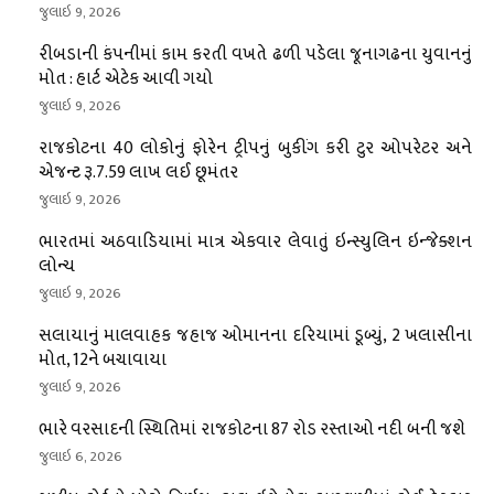
જુલાઇ 9, 2026
રીબડાની કંપનીમાં કામ કરતી વખતે ઢળી પડેલા જૂનાગઢના યુવાનનું
મોત : હાર્ટ એટેક આવી ગયો
જુલાઇ 9, 2026
રાજકોટના 40 લોકોનું ફોરેન ટ્રીપનું બુકીંગ કરી ટુર ઓપરેટર અને
એજન્ટ રૂ.7.59 લાખ લઈ છૂમંતર
જુલાઇ 9, 2026
ભારતમાં અઠવાડિયામાં માત્ર એકવાર લેવાતું ઇન્સ્યુલિન ઇન્જેક્શન
લોન્ચ
જુલાઇ 9, 2026
સલાયાનું માલવાહક જહાજ ઓમાનના દરિયામાં ડૂબ્યું, 2 ખલાસીના
મોત, 12ને બચાવાયા
જુલાઇ 9, 2026
ભારે વરસાદની સ્થિતિમાં રાજકોટના 87 રોડ રસ્તાઓ નદી બની જશે
જુલાઇ 6, 2026