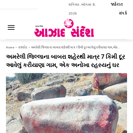
જાહેરાત
શનિવાર, ઓગસ્ટ 8,
સંપર્ક
2026
ઈ-પેપર
Home
રાજકોટ
અમરેલી જિલ્લાના બાબરા શહેરથી માત્ર 7 કિમી દૂર આવેલું કરીયાણા ગામ, એક...
અમરેલી જિલ્લાના બાબરા શહેરથી માત્ર 7 કિમી દૂર
આવેલું કરીયાણા ગામ, એક અનોખા રહસ્યનું ઘર