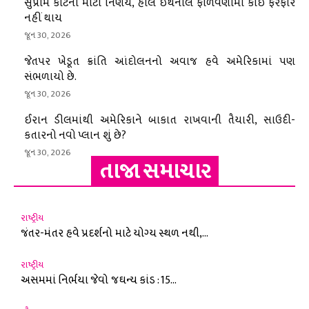
સુપ્રીમ કોર્ટનો મોટો નિર્ણય, હાલ ઇથેનોલ ફાળવણીમાં કોઈ ફેરફાર
નહીં થાય
જૂન 30, 2026
જેતપર ખેડૂત ક્રાંતિ આંદોલનનો અવાજ હવે અમેરિકામાં પણ
સંભળાયો છે.
જૂન 30, 2026
ઈરાન ડીલમાંથી અમેરિકાને બાકાત રાખવાની તૈયારી, સાઉદી-
કતારનો નવો પ્લાન શું છે?
જૂન 30, 2026
તાજા સમાચાર
રાષ્ટ્રીય
જંતર-મંતર હવે પ્રદર્શનો માટે યોગ્ય સ્થળ નથી,...
રાષ્ટ્રીય
અસમમાં નિર્ભયા જેવો જઘન્ય કાંડ : 15...