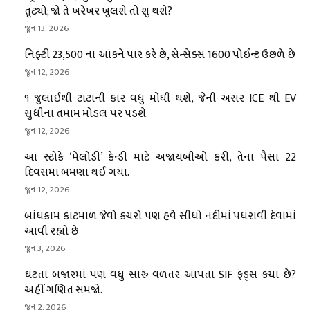
તૂટ્યો; જો તે ખરેખર ખુલશે તો શું થશે?
જૂન 13, 2026
નિફ્ટી 23,500 ના આંકને પાર કરે છે, સેન્સેક્સ 1600 પોઈન્ટ ઉછળે છે
જૂન 12, 2026
૧ જુલાઈથી ટાટાની કાર વધુ મોંઘી થશે, જેની અસર ICE થી EV
સુધીના તમામ મોડલ પર પડશે.
જૂન 12, 2026
આ સ્ટોકે ‘મેલોડી’ કેન્ડી માટે અજાયબીઓ કરી, તેના પૈસા 22
દિવસમાં બમણા થઈ ગયા.
જૂન 12, 2026
બાંધકામ કાટમાળ જેવો કચરો પણ હવે સીધો નદીમાં પધરાવી દેવામાં
આવી રહ્યો છે
જૂન 3, 2026
ઘટતા બજારમાં પણ વધુ સારું વળતર આપતા SIF ફંડ્સ કયા છે?
અહીં ગણિત સમજો.
જૂન 2, 2026