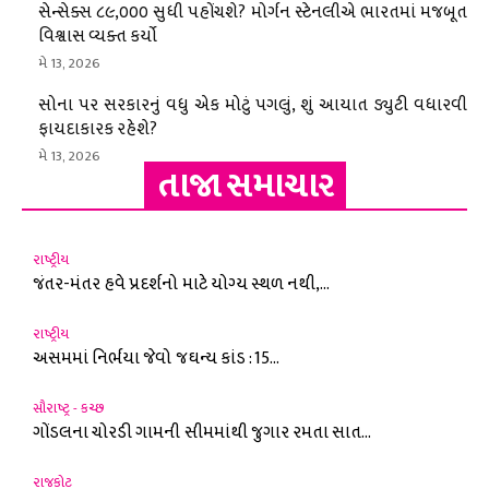
સેન્સેક્સ ૮૯,૦૦૦ સુધી પહોંચશે? મોર્ગન સ્ટેનલીએ ભારતમાં મજબૂત
વિશ્વાસ વ્યક્ત કર્યો
મે 13, 2026
સોના પર સરકારનું વધુ એક મોટું પગલું, શું આયાત ડ્યુટી વધારવી
ફાયદાકારક રહેશે?
મે 13, 2026
તાજા સમાચાર
રાષ્ટ્રીય
જંતર-મંતર હવે પ્રદર્શનો માટે યોગ્ય સ્થળ નથી,...
રાષ્ટ્રીય
અસમમાં નિર્ભયા જેવો જઘન્ય કાંડ : 15...
સૌરાષ્ટ્ર - કચ્છ
ગોંડલના ચોરડી ગામની સીમમાંથી જુગાર રમતા સાત...
રાજકોટ