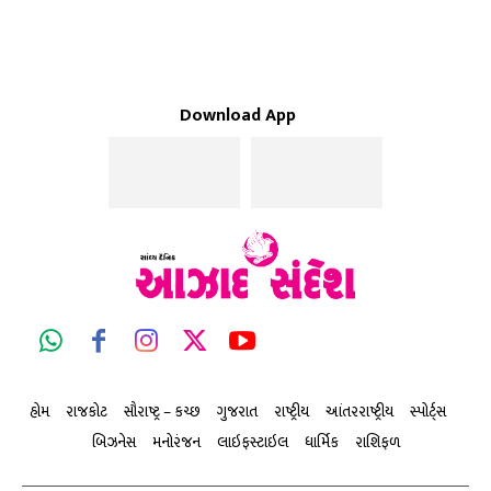
Download App
હોમ
રાજકોટ
સૌરાષ્ટ્ર – કચ્છ
ગુજરાત
રાષ્ટ્રીય
આંતરરાષ્ટ્રીય
સ્પોર્ટ્સ
બિઝનેસ
મનોરંજન
લાઇફસ્ટાઇલ
ધાર્મિક
રાશિફળ