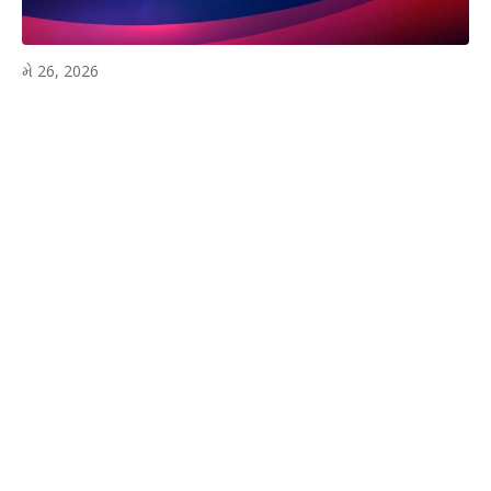
મે 26, 2026
WhatsApp
Facebook
Twitter
P