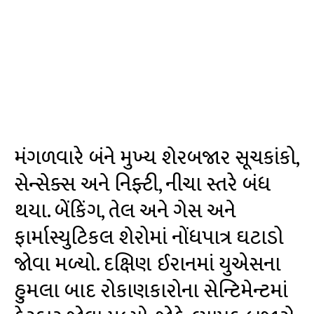
મંગળવારે બંને મુખ્ય શેરબજાર સૂચકાંકો,
સેન્સેક્સ અને નિફ્ટી, નીચા સ્તરે બંધ
થયા. બેંકિંગ, તેલ અને ગેસ અને
ફાર્માસ્યુટિકલ શેરોમાં નોંધપાત્ર ઘટાડો
જોવા મળ્યો. દક્ષિણ ઈરાનમાં યુએસના
હુમલા બાદ રોકાણકારોના સેન્ટિમેન્ટમાં