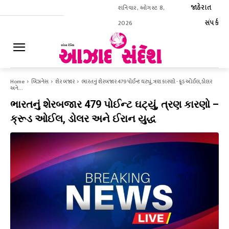
જાહેરાત
શનિવાર, ઓગસ્ટ 8,
સંપર્ક
2026
ઈ-પેપર
Home
બિઝનેસ
શેર બજાર
ભારતનું શેરબજાર 479 પોઈન્ટ ઘટ્યું, ત્રણ કારણો - ક્રૂડ ઓઈલ, ડોલર
અને...
ભારતનું શેરબજાર 479 પોઈન્ટ ઘટ્યું, ત્રણ કારણો –
ક્રૂડ ઓઈલ, ડોલર અને ઈરાન યુદ્ધ