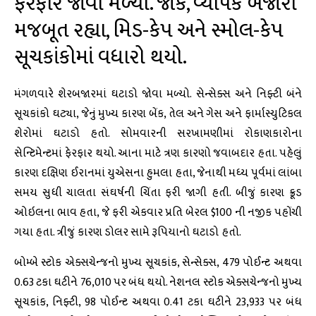
ફેરફાર જોવા મળ્યો. જોકે, વ્યાપક બજારો
મજબૂત રહ્યા, મિડ-કેપ અને સ્મોલ-કેપ
સૂચકાંકોમાં વધારો થયો.
મંગળવારે શેરબજારમાં ઘટાડો જોવા મળ્યો. સેન્સેક્સ અને નિફ્ટી બંને
સૂચકાંકો ઘટ્યા, જેનું મુખ્ય કારણ બેંક, તેલ અને ગેસ અને ફાર્માસ્યુટિકલ
શેરોમાં ઘટાડો હતો. સોમવારની સરખામણીમાં રોકાણકારોના
સેન્ટિમેન્ટમાં ફેરફાર થયો. આના માટે ત્રણ કારણો જવાબદાર હતા. પહેલું
કારણ દક્ષિણ ઈરાનમાં યુએસના હુમલા હતા, જેનાથી મધ્ય પૂર્વમાં લાંબા
સમય સુધી ચાલતા સંઘર્ષની ચિંતા ફરી જાગી હતી. બીજું કારણ ક્રૂડ
ઓઇલના ભાવ હતા, જે ફરી એકવાર પ્રતિ બેરલ $100 ની નજીક પહોંચી
ગયા હતા. ત્રીજું કારણ ડોલર સામે રૂપિયાનો ઘટાડો હતો.
બોમ્બે સ્ટોક એક્સચેન્જનો મુખ્ય સૂચકાંક, સેન્સેક્સ, 479 પોઈન્ટ અથવા
0.63 ટકા ઘટીને 76,010 પર બંધ થયો. નેશનલ સ્ટોક એક્સચેન્જનો મુખ્ય
સૂચકાંક, નિફ્ટી, 98 પોઈન્ટ અથવા 0.41 ટકા ઘટીને 23,933 પર બંધ