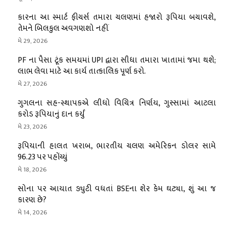
કારના આ સ્માર્ટ ફીચર્સ તમારા ચલણમાં હજારો રૂપિયા બચાવશે,
તેમને બિલકુલ અવગણશો નહીં
મે 29, 2026
PF ના પૈસા ટૂંક સમયમાં UPI દ્વારા સીધા તમારા ખાતામાં જમા થશે;
લાભ લેવા માટે આ કાર્ય તાત્કાલિક પૂર્ણ કરો.
મે 27, 2026
ગુગલના સહ-સ્થાપકએ લીધો વિચિત્ર નિર્ણય, ગુસ્સામાં આટલા
કરોડ રૂપિયાનું દાન કર્યું
મે 23, 2026
રૂપિયાની હાલત ખરાબ, ભારતીય ચલણ અમેરિકન ડોલર સામે
96.23 પર પહોંચ્યું
મે 18, 2026
સોના પર આયાત ડ્યુટી વધતાં BSEના શેર કેમ ઘટ્યા, શું આ જ
કારણ છે?
મે 14, 2026