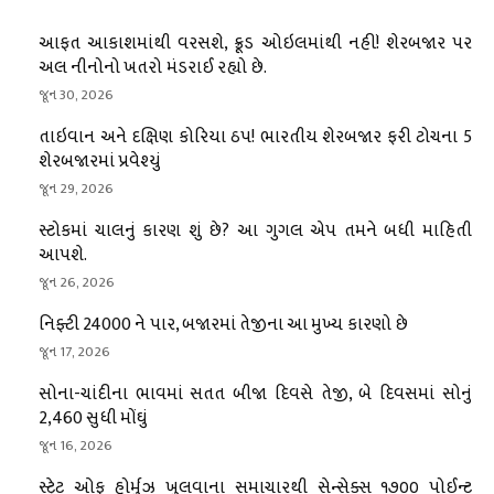
આફત આકાશમાંથી વરસશે, ક્રૂડ ઓઇલમાંથી નહીં! શેરબજાર પર
અલ નીનોનો ખતરો મંડરાઈ રહ્યો છે.
જૂન 30, 2026
તાઇવાન અને દક્ષિણ કોરિયા ઠપ! ભારતીય શેરબજાર ફરી ટોચના 5
શેરબજારમાં પ્રવેશ્યું
જૂન 29, 2026
સ્ટોકમાં ચાલનું કારણ શું છે? આ ગુગલ એપ તમને બધી માહિતી
આપશે.
જૂન 26, 2026
નિફ્ટી 24000 ને પાર, બજારમાં તેજીના આ મુખ્ય કારણો છે
જૂન 17, 2026
સોના-ચાંદીના ભાવમાં સતત બીજા દિવસે તેજી, બે દિવસમાં સોનું
₹2,460 સુધી મોંઘું
જૂન 16, 2026
સ્ટ્રેટ ઓફ હોર્મુઝ ખુલવાના સમાચારથી સેન્સેક્સ ૧૭૦૦ પોઈન્ટ