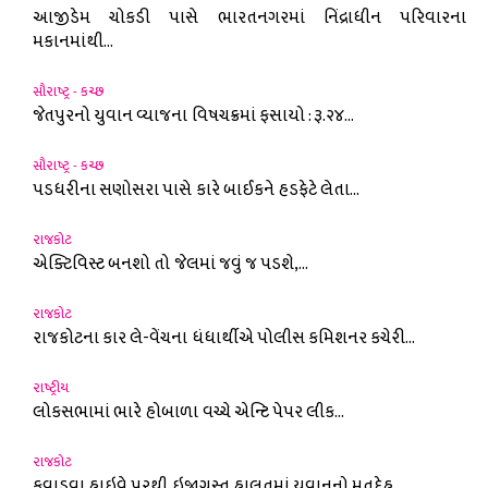
આજીડેમ ચોકડી પાસે ભારતનગરમાં નિંદ્રાધીન પરિવારના
મકાનમાંથી...
સૌરાષ્ટ્ર - કચ્છ
જેતપુરનો યુવાન વ્યાજના વિષચક્રમાં ફસાયો : રૂ.૨૪...
સૌરાષ્ટ્ર - કચ્છ
પડધરીના સણોસરા પાસે કારે બાઈકને હડફેટે લેતા...
રાજકોટ
એક્ટિવિસ્ટ બનશો તો જેલમાં જવું જ પડશે,...
રાજકોટ
રાજકોટના કાર લે-વેંચના ધંધાર્થીએ પોલીસ કમિશનર કચેરી...
રાષ્ટ્રીય
લોકસભામાં ભારે હોબાળા વચ્ચે એન્ટિ પેપર લીક...
રાજકોટ
કુવાડવા હાઇવે પરથી ઇજાગ્રસ્ત હાલતમાં યુવાનનો મૃતદેહ...