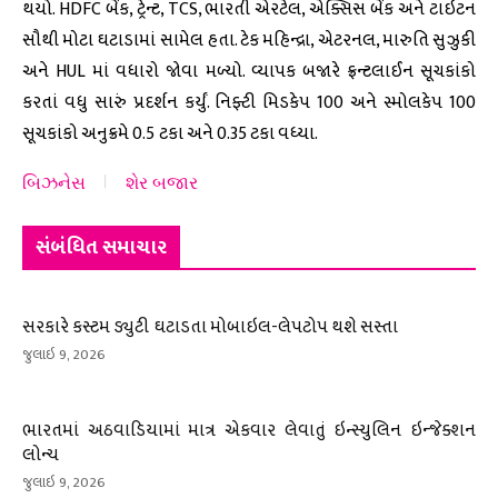
થયો. HDFC બેંક, ટ્રેન્ટ, TCS, ભારતી એરટેલ, એક્સિસ બેંક અને ટાઇટન
સૌથી મોટા ઘટાડામાં સામેલ હતા. ટેક મહિન્દ્રા, એટરનલ, મારુતિ સુઝુકી
અને HUL માં વધારો જોવા મળ્યો. વ્યાપક બજારે ફ્રન્ટલાઈન સૂચકાંકો
કરતાં વધુ સારું પ્રદર્શન કર્યું. નિફ્ટી મિડકેપ 100 અને સ્મોલકેપ 100
સૂચકાંકો અનુક્રમે 0.5 ટકા અને 0.35 ટકા વધ્યા.
બિઝનેસ
શેર બજાર
સંબંધિત સમાચાર
સરકારે કસ્ટમ ડ્યુટી ઘટાડતા મોબાઇલ-લેપટોપ થશે સસ્તા
જુલાઇ 9, 2026
ભારતમાં અઠવાડિયામાં માત્ર એકવાર લેવાતું ઇન્સ્યુલિન ઇન્જેક્શન
લોન્ચ
જુલાઇ 9, 2026