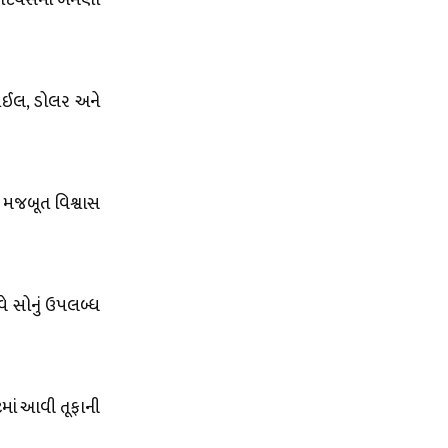
22 દિવસમાં બમણા
ડ ઓઈલ, ડોલર અને
ં મજબૂત વિશ્વાસ
વે સોનું ઉપલબ્ધ
ટમાં આવી તૂફાની