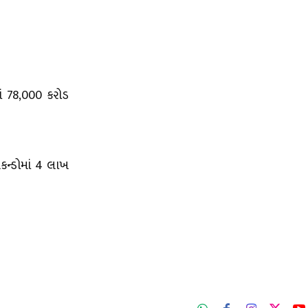
માં 78,000 કરોડ
કન્ડોમાં 4 લાખ