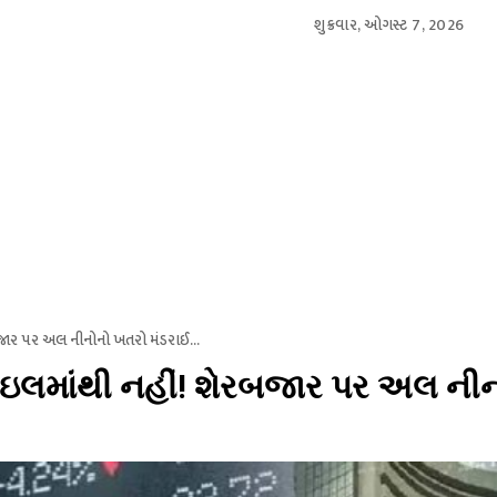
શુક્રવાર, ઓગસ્ટ 7, 2026
આંતરરાષ્ટ્રીય
સ્પોર્ટ્સ
બિઝનેસ
મનોરંજન
લાઇફસ્
જાર પર અલ નીનોનો ખતરો મંડરાઈ...
લમાંથી નહીં! શેરબજાર પર અલ નીન