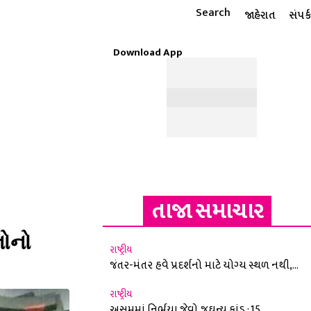
Search
જાહેરાત
સંપર્ક
Download App
ટાઇલ
ધાર્મિક
રાશિફળ
MORE
ઈ-પેપર
તાજા સમાચાર
ોનો
રાષ્ટ્રીય
જંતર-મંતર હવે પ્રદર્શનો માટે યોગ્ય સ્થળ નથી,...
રાષ્ટ્રીય
અસમમાં નિર્ભયા જેવો જઘન્ય કાંડ : 15...