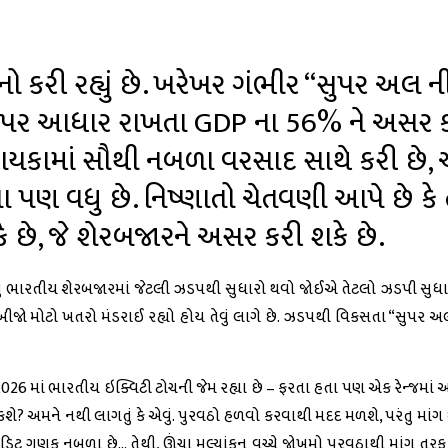
કરી રહ્યું છે. ખરેખર ગંભીર “સુપર અલ ન
ાશ પર આધાર રાખતા GDP ના 56% ને અસર ક
યકામાં સૌથી નબળા વરસાદ સાથે કરી છે, 
પણ વધુ છે. નિષ્ણાતો ચેતવણી આપે છે કે 
ે છે, જે શેરબજારને અસર કરી શકે છે.
. પરંતુ ભારતીય શેરબજારમાં જેટલી ઝડપથી સુધારો થવો જોઈએ તેટલો ઝડપી સુધ
જો મોટો ખતરો મંડરાઈ રહ્યો હોય તેવું લાગે છે. ઝડપથી વિકસતા “સુપર અલ
ે 2026 માં ભારતીય ઇક્વિટી ટોચની જેમ રહ્યા છે – ફરતા હતા પણ એક રેન્જમાં અ
મને નથી લાગતું કે એવું. પુરવઠો હળવો કરવાથી મદદ મળશે, પરંતુ માંગ ધ
ગુણક નબળા છે… તેથી, ઊંચા મૂલ્યાંકન વચ્ચે જોખમો પુરવઠાથી માંગ તરફ 