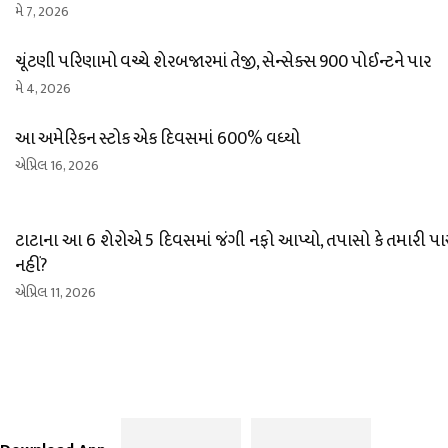
મે 7, 2026
ચૂંટણી પરિણામો વચ્ચે શેરબજારમાં તેજી, સેન્સેક્સ 900 પોઈન્ટને પાર
મે 4, 2026
આ અમેરિકન સ્ટોક એક દિવસમાં 600% વધ્યો
એપ્રિલ 16, 2026
ટાટાના આ 6 શેરોએ 5 દિવસમાં જંગી નફો આપ્યો, તપાસો કે તમારી પાસે
નહીં?
એપ્રિલ 11, 2026