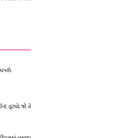
 આપશે.
્ટ તૂટ્યો; જો તે