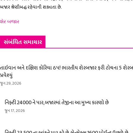
બજાર શ્રેણીબદ્ધ રહેવાની શક્યતા છે.
શેર બજાર
સંબંધિત સમાચાર
તાઇવાન અને દક્ષિણ કોરિયા ઠપ! ભારતીય શેરબજાર ફરી ટોચના 5 શેરબ
પ્રવેશ્યું
જૂન 29, 2026
નિફ્ટી 24000 ને પાર, બજારમાં તેજીના આ મુખ્ય કારણો છે
જૂન 17, 2026