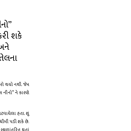
ીનો”
રી શકે
અને
તેલના
ારો થયો નથી. જેમ
 નીનો” ને કારણે
ટવાયેલા હતા. શું
ીમી પડી શકે છે.
સ્થળાંતરિત થતાં