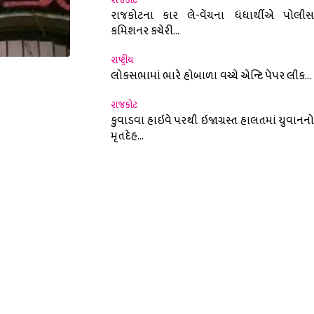
રાજકોટના કાર લે-વેંચના ધંધાર્થીએ પોલીસ
કમિશનર કચેરી...
રાષ્ટ્રીય
લોકસભામાં ભારે હોબાળા વચ્ચે એન્ટિ પેપર લીક...
nterest
રાજકોટ
કુવાડવા હાઇવે પરથી ઇજાગ્રસ્ત હાલતમાં યુવાનનો
મૃતદેહ...