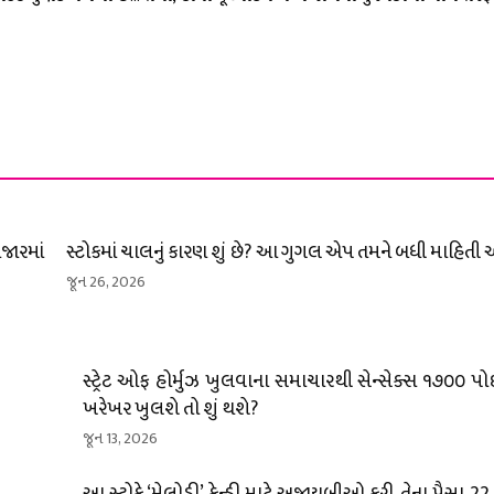
જારમાં
સ્ટોકમાં ચાલનું કારણ શું છે? આ ગુગલ એપ તમને બધી માહિતી
જૂન 26, 2026
સ્ટ્રેટ ઓફ હોર્મુઝ ખુલવાના સમાચારથી સેન્સેક્સ ૧૭૦૦ પોઈન
ખરેખર ખુલશે તો શું થશે?
જૂન 13, 2026