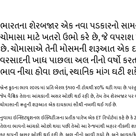
ભારતના શેરબજાર એક નવા પડકારનો સામનો 
ચોમાસા માટે ખતરો ઉભો કરે છે, જે વપર
છે. ચોમાસાએ તેની મોસમની શરૂઆત એક દા
વરસાદની ખાધ પાછલા અલ નીનો વર્ષો કરતા 
ભાવ નીચા હોવા છતાં, સ્થાનિક માંગ ઘટી શક
બ્રેન્ટ ક્રૂડના ભાવ ૨૦૨૬ માં પ્રતિ બેરલ $૧૨૦ ની ટોચથી ૪૦% ઘટી ગયા છે
જેમ વૈશ્વિક તેલના આંચકાની અસર ઓછી થઈ રહી છે, તેમ તેમ શેરબજાર પર બી
ચોમાસાની ઋતુની શરૂઆત એક દાયકામાં સૌથી નબળી થઈ ગઈ છે.
નુવામા ઇન્સ્ટિટ્યૂશનલ ઇક્વિટીઝના પ્રતીક પારેખ એક ET રિપોર્ટમાં કહે છે ક
તેલના ભાવનો આંચકો ઓછો થયા પછી તેઓ આ રેન્જમાંથી બહાર નીકળી શકશે? અ
કર કાપની અસર ઓછી થઈ રહી છે, અલ નીનો આવી ગયો છે, અને આવક/ક્રેડિટ 