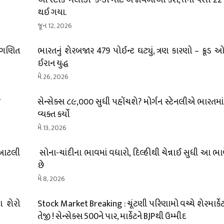
આ સ્ટોકે ‘મેલોડી’ કેન્ડી માટે અજાયબીઓ કરી, તેના પૈસા 
થઈ ગયા.
જૂન 12, 2026
ં ગણિત
ભારતનું શેરબજાર 479 પોઈન્ટ ઘટ્યું, ત્રણ કારણો – ક્રૂ
ઈરાન યુદ્ધ
મે 26, 2026
?
સેન્સેક્સ ૮૯,૦૦૦ સુધી પહોંચશે? મોર્ગન સ્ટેનલીએ ભારતમા
વ્યક્ત કર્યો
મે 13, 2026
! આટલી
સોના-ચાંદીના ભાવમાં વધારો, દિલ્હીથી ચેન્નાઈ સુધી આ ભા
છે
મે 8, 2026
 શેરો
Stock Market Breaking : ચૂંટણી પરિણામો વચ્ચે શેરમાર્કે
તેજી ! સેન્સેક્સ 500ને પાર, માર્કેટને BJPથી ઉમ્મીદ