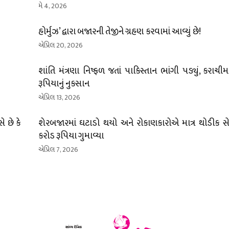
મે 4, 2026
હોર્મુઝ’ દ્વારા બજારની તેજીને ગ્રહણ કરવામાં આવ્યું છે!
એપ્રિલ 20, 2026
શાંતિ મંત્રણા નિષ્ફળ જતાં પાકિસ્તાન ભાંગી પડ્યું, કરાચી
રૂપિયાનું નુકસાન
એપ્રિલ 13, 2026
 છે કે
શેરબજારમાં ઘટાડો થયો અને રોકાણકારોએ માત્ર થોડીક સે
કરોડ રૂપિયા ગુમાવ્યા
એપ્રિલ 7, 2026