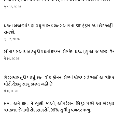
નિફ્ટી 23,500 ના આંકને પાર કરે છે, સેન્સેક્સ 1600 પોઈન્ટ ઉછળે છે
જૂન 12, 2026
ઘટતા બજારમાં પણ વધુ સારું વળતર આપતા SIF ફંડ્સ કયા છે? અહી
સમજો.
જૂન 2, 2026
સોના પર આયાત ડ્યુટી વધતાં BSEના શેર કેમ ઘટ્યા, શું આ જ કારણ છે
મે 14, 2026
શેરબજાર તૂટી પડ્યું, છતાં વોડાફોનના શેરમાં જોરદાર ઉછાળો આવ્યો
મોટી તેજીનું સાચું કારણ અહીં છે.
મે 11, 2026
HAL અને BEL ને ભૂલી જાઓ, ઓપરેશન સિંદૂર પછી આ સંરક્ષણ
ચમક્યા, જેનાથી રોકાણકારોને 96% સુધીનું વળતર મળ્યું.