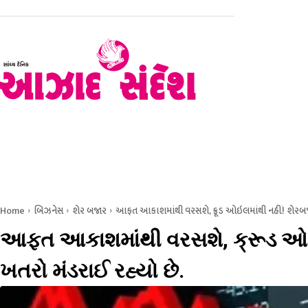
હોમ
રાજકોટ
સૌરાષ્ટ્ર – કચ્છ
ગુજરાત
રાષ્ટ્રીય
Home
બિઝનેસ
શેર બજાર
આફત આકાશમાંથી વરસશે, ક્રૂડ ઓઇલમાંથી નહીં! શેરબ
આફત આકાશમાંથી વરસશે, ક્રૂડ ઓઇ
ખતરો મંડરાઈ રહ્યો છે.