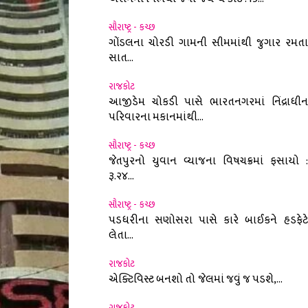
સૌરાષ્ટ્ર - કચ્છ
ગોંડલના ચોરડી ગામની સીમમાંથી જુગાર રમતા
સાત...
રાજકોટ
આજીડેમ ચોકડી પાસે ભારતનગરમાં નિંદ્રાધીન
પરિવારના મકાનમાંથી...
સૌરાષ્ટ્ર - કચ્છ
જેતપુરનો યુવાન વ્યાજના વિષચક્રમાં ફસાયો :
રૂ.૨૪...
સૌરાષ્ટ્ર - કચ્છ
પડધરીના સણોસરા પાસે કારે બાઈકને હડફેટે
લેતા...
રાજકોટ
એક્ટિવિસ્ટ બનશો તો જેલમાં જવું જ પડશે,...
રાજકોટ