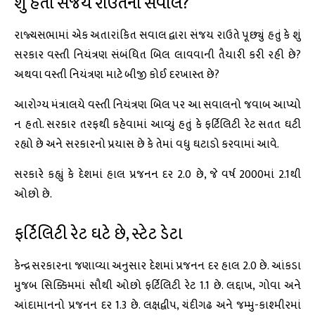
શું હતો સંજય રાઉતનો સવાલ?
રાજ્યસભામાં એક અતારાંકિત સવાલ દ્વારા સંજય રાઉતે પૂછ્યું હતું કે શું
સરકાર વસ્તી નિયંત્રણ સંબંધિત બિલ લાવવાની તૈયારી કરી રહી છે?
અથવા વસ્તી નિયંત્રણ માટે બીજી કોઈ દરખાસ્ત છે?
આરોગ્ય મંત્રાલયે વસ્તી નિયંત્રણ બિલ પર આ સવાલનો જવાબ આપ્યો
ન હતો. સરકાર તરફથી કહેવામાં આવ્યું હતું કે ફર્ટિલિટી રેટ સતત ઘટી
રહ્યો છે અને સરકારનો પ્રયાસ છે કે તેમાં વધુ ઘટાડો કરવામાં આવે.
સરકારે કહ્યું કે દેશમાં હાલ પ્રજનન દર 2.0 છે, જે વર્ષ 2000માં 2.1થી
ઓછો છે.
ફર્ટિલિટી રેટ ઘટે છે, સ્ટેટ ડેટા
કેન્દ્ર સરકારના જણાવ્યા અનુસાર દેશમાં પ્રજનન દર હાલ 2.0 છે. આંકડા
મુજબ સિક્કિમમાં સૌથી ઓછો ફર્ટિલિટી રેટ 1.1 છે. લદ્દાખ, ગોવા અને
આંદામાનનો પ્રજનન દર 1.3 છે. લક્ષદ્વીપ, ચંદીગઢ અને જમ્મુ-કાશ્મીરમાં