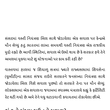
સંસદમાં વસ્તી નિયંત્રણ બિલ સાથે જોડાયેલા એક સવાલ પર કેન્દ્રએ
મૌન સેવ્યું હતું. ભારતમાં લાંબા સમયથી વસ્તી નિયંત્રણ એક રાજકીય
મુદ્દો રહ્યો છે. આવી સ્થિતિમાં, સવાલ એ ઉભો થાય છે કે સરકાર હવે તેને
અમલમાં મૂકવા માટે શું યોજનાઓ પર કામ કરી રહી છે?
વાસ્તવમાં હાલમાં જ શિયાળુ સત્રમાં જ્યારે રાજ્યસભામાં શિવસેના
(યુબીટી)ના સાંસદ સંજય રાઉતે સરકારને જનસંખ્યા નિયંત્રણ સાથે
જોડાયેલા બિલ વિશે સવાલ પૂછ્યો તો સરકારે તેના પર મૌન સેવ્યું.
લોકસભામાં એક સવાલના જવાબમાં સ્વાસ્થ્ય મંત્રાલયે કહ્યું કે ફર્ટિલિટી
રેટ ઘટી ગયો છે. અમે તેને વધુ ઘટાડવાની કવાયતમાં રોકાયેલા છીએ.