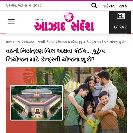
ગુરુવાર, ઓગસ્ટ 6, 2026
જાહેરાત
સંપર્ક
ઈ-પેપર
Home
લાઇફસ્ટાઇલ
વસ્તી નિયંત્રણ બિલ અથવા કંઈક... કુટુંબ નિયોજન માટે કેન્દ્રની યોજના શું છે?
વસ્તી નિયંત્રણ બિલ અથવા કંઈક… કુટુંબ
નિયોજન માટે કેન્દ્રની યોજના શું છે?