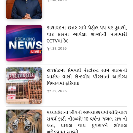
કાલાવડના છત્તર ગામે પેટ્રોલ પંપ પર હુમલો,
થાર કારમાં આવેલા શખ્સોની મારામારી
CCTVમાં કેદ
જૂન 29, 2026
રાજકોટમાં પ્રેમવતી રેસ્ટોરન્ટ સામે ગ્રાહકનો
આક્ષેપ: વાસી સેન્ડવીચ પીરસાતાં આરોગ્ય
વિભાગમાં ફરિયાદ
જૂન 29, 2026
મધ્યપ્રદેશના ખીવની અભયારણ્યમાં લોહિયાળ
સંઘર્ષ ફાટી નીકળ્યો! 10 વર્ષના ‘જંગલ રાજ’નો
અંત, ઘાયલ વાઘ યુવરાજને ભોપાલ
ખસેડવામાં આવ્યો