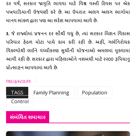
દર વર્ષે, સરકાર જાગૃતિ લાવવા માટે વિશ્વ વસ્તી દિવસ પર એક
પખવાડિયાની ઉજવણી કરે છે. આ ઉપરાંત અલગ અલગ ભાગોમાં
માનવ સાંકળ દ્વારા પણ આ સંદેશ આપવામાં આવે છે.
3.
જે રાજ્યોમાં પ્રજનન દર સૌથી વધુ છે, ત્યાં સરકાર મિશન વિકાસ
પરિવાર હેઠળ મોટા પાયે કામ કરી રહી છે. અહીં, ગર્ભનિરોધક
વિકલ્પોથી લઈને વંધ્યીકરણ સુધીની યોજનાઓ અમલમાં મૂકવામાં
આવી રહી છે. સરકાર દ્વારા મહિલાઓને નસબંધી માટે ૨૨૦૦ રૂપિયાનું
પ્રોત્સાહન આપવામાં આવે છે.
લાઇફસ્ટાઇલ
TAGS
Family Planning
Population
Control
સંબંધિત સમાચાર