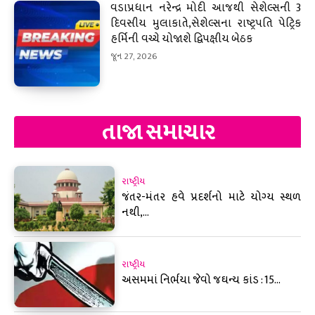
વડાપ્રધાન નરેન્દ્ર મોદી આજથી સેશેલ્સની 3
દિવસીય મુલાકાતે,સેશેલ્સના રાષ્ટ્રપતિ પેટ્રિક
હર્મિની વચ્ચે યોજાશે દ્વિપક્ષીય બેઠક
જૂન 27, 2026
તાજા સમાચાર
રાષ્ટ્રીય
જંતર-મંતર હવે પ્રદર્શનો માટે યોગ્ય સ્થળ
નથી,...
રાષ્ટ્રીય
અસમમાં નિર્ભયા જેવો જઘન્ય કાંડ : 15...