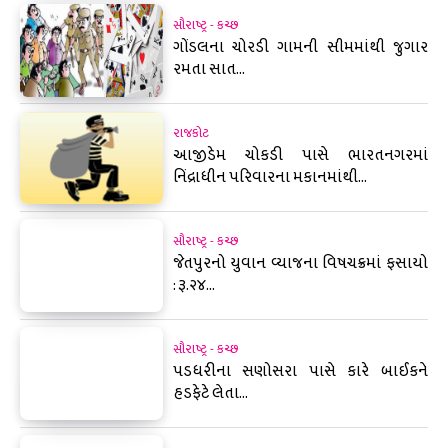
સૌરાષ્ટ્ર - કચ્છ
ગોંડલના ચોરડી ગામની સીમમાંથી જુગાર
રમતા સાત...
રાજકોટ
આજીડેમ ચોકડી પાસે ભારતનગરમાં
નિંદ્રાધીન પરિવારના મકાનમાંથી...
સૌરાષ્ટ્ર - કચ્છ
જેતપુરનો યુવાન વ્યાજના વિષચક્રમાં ફસાયો
: રૂ.૨૪...
સૌરાષ્ટ્ર - કચ્છ
પડધરીના સણોસરા પાસે કારે બાઈકને
હડફેટે લેતા...