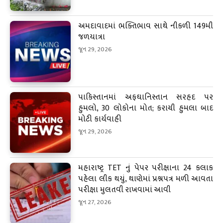
અમદાવાદમાં ભક્તિભાવ સાથે નીકળી 149મી
જળયાત્રા
જૂન 29, 2026
પાકિસ્તાનમાં અફઘાનિસ્તાન સરહદ પર
હુમલો, 30 લોકોના મોત; કરાચી હુમલા બાદ
મોટી કાર્યવાહી
જૂન 29, 2026
મહારાષ્ટ્ર TET નું પેપર પરીક્ષાના 24 કલાક
પહેલા લીક થયું, થાણેમાં પ્રશ્નપત્ર મળી આવતા
પરીક્ષા મુલતવી રાખવામાં આવી
જૂન 27, 2026