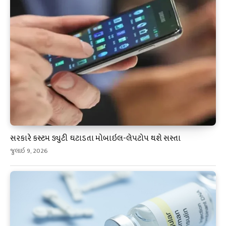
સરકારે કસ્ટમ ડ્યુટી ઘટાડતા મોબાઇલ-લેપટોપ થશે સસ્તા
જુલાઇ 9, 2026