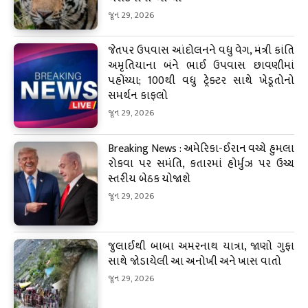
જૂન 29, 2026
જેતપર ઉપવાસ આંદોલનને વધુ વેગ, મંત્રી કાંતિ
અમૃતિયાના બંને ભાઈ ઉપવાસ છાવણીમાં
પહોંચ્યા; 100થી વધુ ટ્રેક્ટર સાથે ખેડૂતોનો
સમર્થન કાફલો
જૂન 29, 2026
Breaking News : અમેરિકા-ઈરાન વચ્ચે હુમલા
રોકવા પર સમંતિ, કતારમાં હોર્મુઝ પર ઉચ્ચ
સ્તરીય બેઠક યોજાશે
જૂન 29, 2026
જુલાઈથી બાબા અમરનાથ યાત્રા, જાણો ગુફા
સાથે જોડાયેલી આ અનોખી અને ખાસ વાતો
જૂન 29, 2026