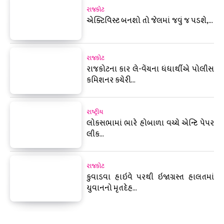
રાજકોટ
એક્ટિવિસ્ટ બનશો તો જેલમાં જવું જ પડશે,...
રાજકોટ
રાજકોટના કાર લે-વેંચના ધંધાર્થીએ પોલીસ
કમિશનર કચેરી...
રાષ્ટ્રીય
લોકસભામાં ભારે હોબાળા વચ્ચે એન્ટિ પેપર
લીક...
રાજકોટ
કુવાડવા હાઇવે પરથી ઇજાગ્રસ્ત હાલતમાં
યુવાનનો મૃતદેહ...