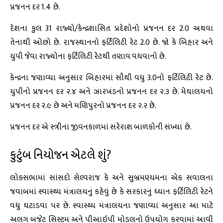
પ્રજનન દર 1.4 છે.
દેશના કુલ 31 રાજ્યો/કેન્દ્રશાસિત પ્રદેશોનો પ્રજનન દર 2.0 અથવા
તેનાથી ઓછો છે. રાજસ્થાનનો ફર્ટિલિટી રેટ 2.0 છે. જો કે બિહાર અને
યુપી જેવા રાજ્યોના ફર્ટિલિટી રેટથી તણાવ વધવાનો છે.
કેન્દ્રના જણાવ્યા અનુસાર બિહારમાં સૌથી વધુ 3.0નો ફર્ટિલિટી રેટ છે.
યુપીનો પ્રજનન દર ૨.૪ અને ઝારખંડનો પ્રજનન દર ૨.૩ છે. મેઘાલયનો
પ્રજનન દર ૨.૯ છે અને મણિપુરનો પ્રજનન દર ૨.૨ છે.
પ્રજનન દર એ સ્ત્રીના જીવનકાળમાં સરેરાશ બાળકોની સંખ્યા છે.
કુટુંબ નિયોજન એટલે શું?
લોકસભામાં સાંસદો સેલ્વરાજ કે અને સુબ્રમણ્યમના એક સવાલના
જવાબમાં સ્વાસ્થ્ય મંત્રાલયનું કહેવું છે કે સરકારનું ધ્યાન ફર્ટિલિટી રેટને
વધુ ઘટાડવા પર છે. સ્વાસ્થ્ય મંત્રાલયના જણાવ્યા અનુસાર આ માટે
અલગ બજેટ સિસ્ટમ અને પીઆઇપી મોડલનો ઉપયોગ કરવામાં આવી