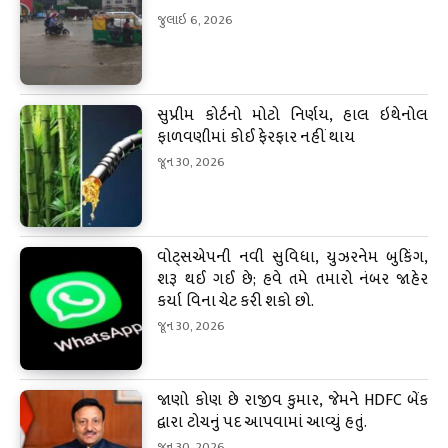
જુલાઇ 6, 2026
સુપ્રીમ કોર્ટનો મોટો નિર્ણય, હાલ ઇથેનોલ
ફાળવણીમાં કોઈ ફેરફાર નહીં થાય
જૂન 30, 2026
વોટ્સએપની નવી સુવિધા, યુઝરનેમ બુકિંગ,
શરૂ થઈ ગઈ છે; હવે તમે તમારો નંબર જાહેર
કર્યા વિના ચેટ કરી શકો છો.
જૂન 30, 2026
જાણો કોણ છે રાજીવ કુમાર, જેમને HDFC બેંક
દ્વારા ટોચનું પદ આપવામાં આવ્યું હતું.
જૂન 30, 2026