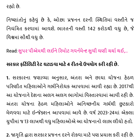
રહ્યો છે.
નિષ્ણાંતોનું કહેવું છે કે, ઓછા પ્રજનન દરની સ્થિતિમાં વસ્તીને જ
નિયંત્રિત કરવામાં આવશે. ભારતની વસ્તી 142 કરોડથી વધુ છે, જે
વિશ્વમાં સૌથી વધુ છે.
Read:
સુપર પીએમથી લઈને રિમોટ ગવર્નમેન્ટ સુધી ઘણી ચર્ચા થઈ,…
સરકાર ફર્ટિલિટી રેટ ઘટાડવા માટે 4 રીતનો ઉપયોગ કરી રહી છે.
1.
સરકારના જણાવ્યા અનુસાર, અંતરા અને છાયા યોજના હેઠળ
પરિણીત મહિલાઓને ગર્ભનિરોધક આપવામાં આવી રહ્યા છે. 2017થી
આ યોજનાને દેશના અલગ અલગ ભાગોમાં વિસ્તારવામાં આવી રહી છે.
અંતરા યોજના હેઠળ મહિલાઓને અનિચ્છનીય ગર્ભથી છુટકારો
મેળવવા માટે ઇન્જેક્શન આપવામાં આવે છે. વર્ષ 2023-24માં એકલા
યુપીમાં જ 13 લાખથી વધુ મહિલાઓએ આ યોજનાનો લાભ લીધો હતો.
2.
જાગૃતિ દ્વારા સરકાર પ્રજનન દરને રોકવા માટે પણ પ્રયાસ કરી રહી છે.