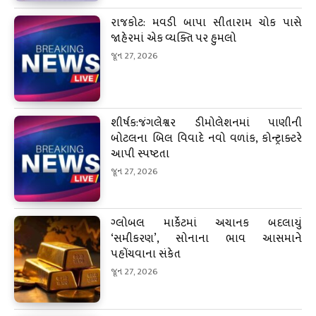
રાજકોટ: મવડી બાપા સીતારામ ચોક પાસે
જાહેરમાં એક વ્યક્તિ પર હુમલો
જૂન 27, 2026
શીર્ષક:જંગલેશ્વર ડીમોલેશનમાં પાણીની
બોટલના બિલ વિવાદે નવો વળાંક, કોન્ટ્રાક્ટરે
આપી સ્પષ્ટતા
જૂન 27, 2026
ગ્લોબલ માર્કેટમાં અચાનક બદલાયું
‘સમીકરણ’, સોનાના ભાવ આસમાને
પહોંચવાના સંકેત
જૂન 27, 2026