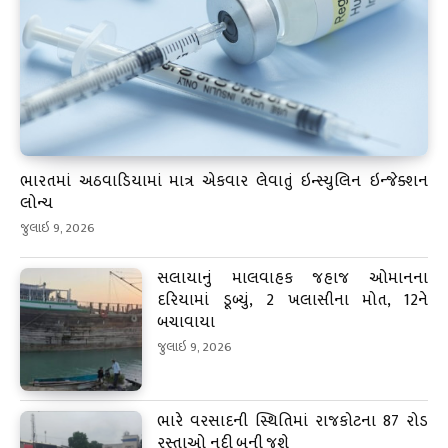
ભારતમાં અઠવાડિયામાં માત્ર એકવાર લેવાતું ઇન્સ્યુલિન ઇન્જેક્શન
લોન્ચ
જુલાઇ 9, 2026
સલાયાનું માલવાહક જહાજ ઓમાનના
દરિયામાં ડૂબ્યું, 2 ખલાસીના મોત, 12ને
બચાવાયા
જુલાઇ 9, 2026
ભારે વરસાદની સ્થિતિમાં રાજકોટના 87 રોડ
રસ્તાઓ નદી બની જશે