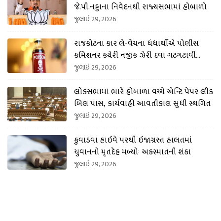
જે.પી.નડ્ડાના નિવેદનથી રાજ્યસભામાં હોબાળો
જુલાઇ 29, 2026
રાજકોટના કાર લે-વેંચના ધંધાર્થીએ પોલીસ
કમિશનર કચેરી નજીક ઝેરી દવા ગટગટાવી
લીધી
જુલાઇ 29, 2026
લોકસભામાં ભારે હોબાળા વચ્ચે એન્ટિ પેપર લીક
બિલ પાસ, કાર્યવાહી આવતીકાલ સુધી સ્થગિત
જુલાઇ 29, 2026
કુવાડવા હાઇવે પરથી ઇજાગ્રસ્ત હાલતમાં
યુવાનનો મૃતદેહ મળ્યોઃ અકસ્માતની શંકા
જુલાઇ 29, 2026