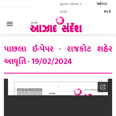
જાહેરાત
શુક્રવાર, ઓગસ્ટ 7,
સંપર્ક
2026
ઈ-પેપર
પાછલા ઈ-પેપર - રાજકોટ શહેર
આવૃતિ - 19/02/2024