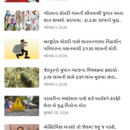
ગોંડલના ચોરડી ગામની સીમમાંથી જુગાર રમતા
સાત શખસો ઝડપાયા : રૂા.૩.૭૮ લાખનો મુદ્દામા
લ કબજે
ઓગસ્ટ 3, 2026
આજીડેમ ચોકડી પાસે ભારતનગરમાં નિંદ્રાધીન
પરિવારના મકાનમાંથી રૂ.૧.૩૦ લાખની ચોરી
ઓગસ્ટ 3, 2026
જેતપુરનો યુવાન વ્યાજના વિષચક્રમાં ફસાયો :
રૂ.૨૪ લાખની સામે રૂ.૪૧ લાખ ચૂકવ્યા છતાં
ધમકી અપાતી
ઓગસ્ટ 3, 2026
પડધરીના સણોસરા પાસે કારે બાઈકને હડફેટે
લેતા બે વૃદ્ધ મિત્રોના મોત
જુલાઇ 29, 2026
એક્ટિવિસ્ટ બનશો તો જેલમાં જવું જ પડશે,