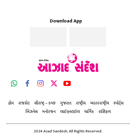
Download App
હોમ
રાજકોટ
સૌરાષ્ટ્ર – કચ્છ
ગુજરાત
રાષ્ટ્રીય
આંતરરાષ્ટ્રીય
સ્પોર્ટ્સ
બિઝનેસ
મનોરંજન
લાઇફસ્ટાઇલ
ધાર્મિક
રાશિફળ
2024 Azad Sandesh, All Rights Reserved.