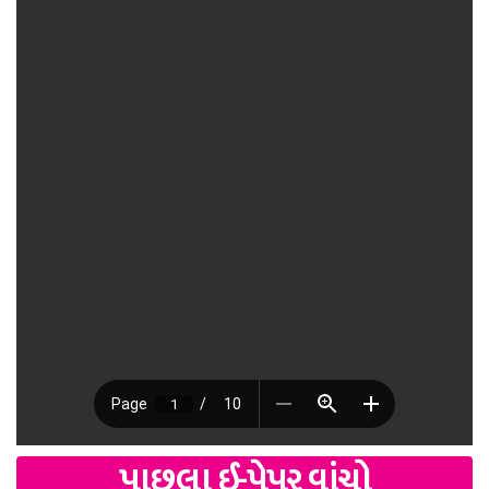
પાછલા ઈ-પેપર વાંચો