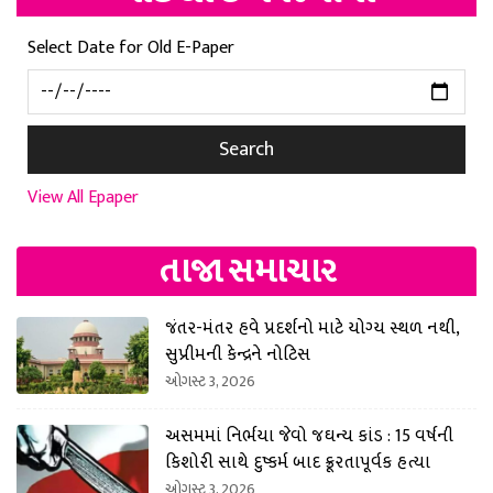
Select Date for Old E-Paper
Search
View All Epaper
તાજા સમાચાર
જંતર-મંતર હવે પ્રદર્શનો માટે યોગ્ય સ્થળ નથી,
સુપ્રીમની કેન્દ્રને નોટિસ
ઓગસ્ટ 3, 2026
અસમમાં નિર્ભયા જેવો જઘન્ય કાંડ : 15 વર્ષની
કિશોરી સાથે દુષ્કર્મ બાદ ક્રૂરતાપૂર્વક હત્યા
ઓગસ્ટ 3, 2026