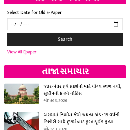
Select Date for Old E-Paper
Search
View All Epaper
તાજા સમાચાર
જંતર-મંતર હવે પ્રદર્શનો માટે યોગ્ય સ્થળ નથી,
સુપ્રીમની કેન્દ્રને નોટિસ
ઓગસ્ટ 3, 2026
અસમમાં નિર્ભયા જેવો જઘન્ય કાંડ : 15 વર્ષની
કિશોરી સાથે દુષ્કર્મ બાદ ક્રૂરતાપૂર્વક હત્યા
ઓગસ્ટ 3, 2026