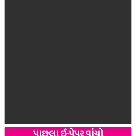
પાછલા ઈ-પેપર વાંચો