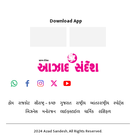
Download App
હોમ
રાજકોટ
સૌરાષ્ટ્ર – કચ્છ
ગુજરાત
રાષ્ટ્રીય
આંતરરાષ્ટ્રીય
સ્પોર્ટ્સ
બિઝનેસ
મનોરંજન
લાઇફસ્ટાઇલ
ધાર્મિક
રાશિફળ
2024 Azad Sandesh, All Rights Reserved.