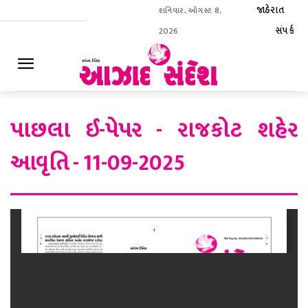
જાહેરાત
શનિવાર, ઓગસ્ટ 8,
સંપર્ક
2026
ઈ-પેપર
પાછલા ઈ-પેપર - રાજકોટ શહેર
આવૃતિ - 11-09-2025