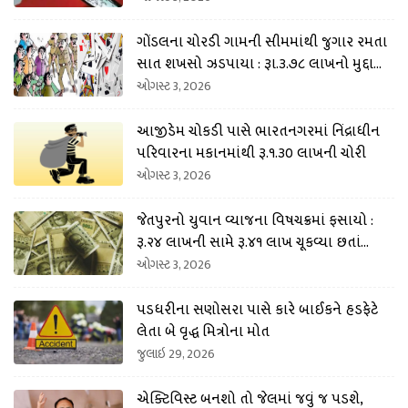
ગોંડલના ચોરડી ગામની સીમમાંથી જુગાર રમતા
સાત શખસો ઝડપાયા : રૂા.૩.૭૮ લાખનો મુદ્દામા
લ કબજે
ઓગસ્ટ 3, 2026
આજીડેમ ચોકડી પાસે ભારતનગરમાં નિંદ્રાધીન
પરિવારના મકાનમાંથી રૂ.૧.૩૦ લાખની ચોરી
ઓગસ્ટ 3, 2026
જેતપુરનો યુવાન વ્યાજના વિષચક્રમાં ફસાયો :
રૂ.૨૪ લાખની સામે રૂ.૪૧ લાખ ચૂકવ્યા છતાં
ધમકી અપાતી
ઓગસ્ટ 3, 2026
પડધરીના સણોસરા પાસે કારે બાઈકને હડફેટે
લેતા બે વૃદ્ધ મિત્રોના મોત
જુલાઇ 29, 2026
એક્ટિવિસ્ટ બનશો તો જેલમાં જવું જ પડશે,