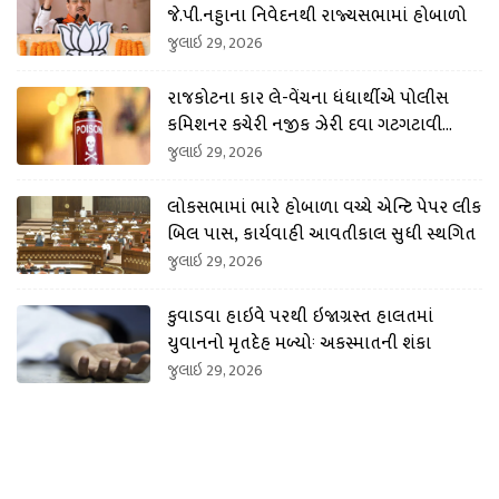
જે.પી.નડ્ડાના નિવેદનથી રાજ્યસભામાં હોબાળો
જુલાઇ 29, 2026
રાજકોટના કાર લે-વેંચના ધંધાર્થીએ પોલીસ
કમિશનર કચેરી નજીક ઝેરી દવા ગટગટાવી
લીધી
જુલાઇ 29, 2026
લોકસભામાં ભારે હોબાળા વચ્ચે એન્ટિ પેપર લીક
બિલ પાસ, કાર્યવાહી આવતીકાલ સુધી સ્થગિત
જુલાઇ 29, 2026
કુવાડવા હાઇવે પરથી ઇજાગ્રસ્ત હાલતમાં
યુવાનનો મૃતદેહ મળ્યોઃ અકસ્માતની શંકા
જુલાઇ 29, 2026