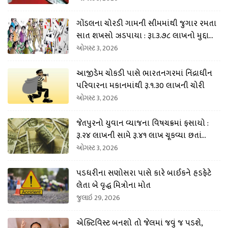
ગોંડલના ચોરડી ગામની સીમમાંથી જુગાર રમતા
સાત શખસો ઝડપાયા : રૂા.૩.૭૮ લાખનો મુદ્દામા
લ કબજે
ઓગસ્ટ 3, 2026
આજીડેમ ચોકડી પાસે ભારતનગરમાં નિંદ્રાધીન
પરિવારના મકાનમાંથી રૂ.૧.૩૦ લાખની ચોરી
ઓગસ્ટ 3, 2026
જેતપુરનો યુવાન વ્યાજના વિષચક્રમાં ફસાયો :
રૂ.૨૪ લાખની સામે રૂ.૪૧ લાખ ચૂકવ્યા છતાં
ધમકી અપાતી
ઓગસ્ટ 3, 2026
પડધરીના સણોસરા પાસે કારે બાઈકને હડફેટે
લેતા બે વૃદ્ધ મિત્રોના મોત
જુલાઇ 29, 2026
એક્ટિવિસ્ટ બનશો તો જેલમાં જવું જ પડશે,