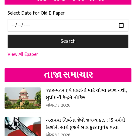
Select Date for Old E-Paper
Search
View All Epaper
તાજા સમાચાર
જંતર-મંતર હવે પ્રદર્શનો માટે યોગ્ય સ્થળ નથી,
સુપ્રીમની કેન્દ્રને નોટિસ
ઓગસ્ટ 3, 2026
અસમમાં નિર્ભયા જેવો જઘન્ય કાંડ : 15 વર્ષની
કિશોરી સાથે દુષ્કર્મ બાદ ક્રૂરતાપૂર્વક હત્યા
ઓગસ્ટ 3, 2026