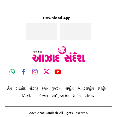
Download App
હોમ
રાજકોટ
સૌરાષ્ટ્ર – કચ્છ
ગુજરાત
રાષ્ટ્રીય
આંતરરાષ્ટ્રીય
સ્પોર્ટ્સ
બિઝનેસ
મનોરંજન
લાઇફસ્ટાઇલ
ધાર્મિક
રાશિફળ
2024 Azad Sandesh, All Rights Reserved.