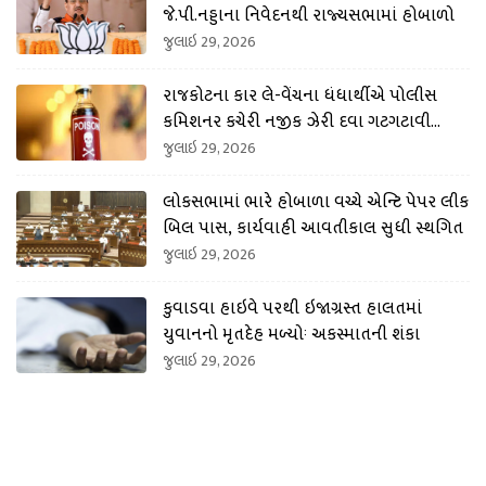
જે.પી.નડ્ડાના નિવેદનથી રાજ્યસભામાં હોબાળો
જુલાઇ 29, 2026
રાજકોટના કાર લે-વેંચના ધંધાર્થીએ પોલીસ
કમિશનર કચેરી નજીક ઝેરી દવા ગટગટાવી
લીધી
જુલાઇ 29, 2026
લોકસભામાં ભારે હોબાળા વચ્ચે એન્ટિ પેપર લીક
બિલ પાસ, કાર્યવાહી આવતીકાલ સુધી સ્થગિત
જુલાઇ 29, 2026
કુવાડવા હાઇવે પરથી ઇજાગ્રસ્ત હાલતમાં
યુવાનનો મૃતદેહ મળ્યોઃ અકસ્માતની શંકા
જુલાઇ 29, 2026