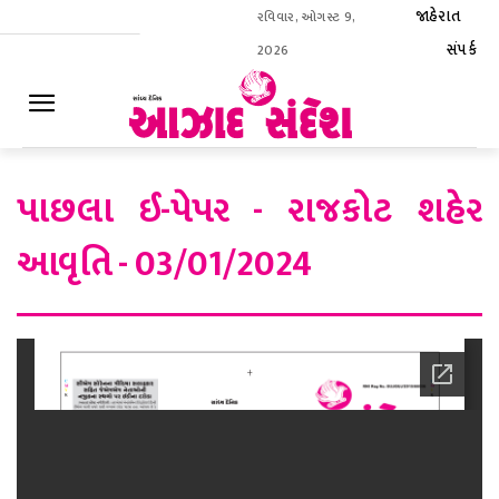
જાહેરાત
રવિવાર, ઓગસ્ટ 9,
સંપર્ક
2026
ઈ-પેપર
પાછલા ઈ-પેપર - રાજકોટ શહેર
આવૃતિ - 03/01/2024