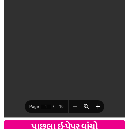
પાછલા ઈ-પેપર વાંચો