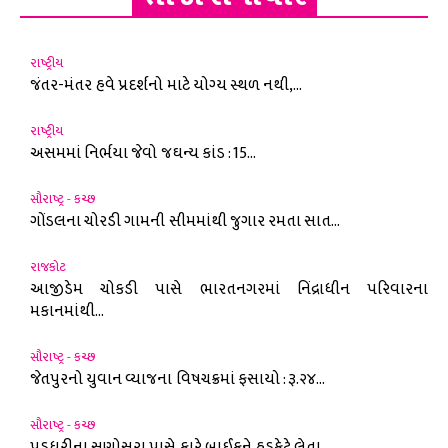
રાષ્ટ્રીય
જંતર-મંતર હવે પ્રદર્શનો માટે યોગ્ય સ્થળ નથી,...
રાષ્ટ્રીય
અસમમાં નિર્ભયા જેવો જઘન્ય કાંડ : 15...
સૌરાષ્ટ્ર - કચ્છ
ગોંડલના ચોરડી ગામની સીમમાંથી જુગાર રમતા સાત...
રાજકોટ
આજીડેમ ચોકડી પાસે ભારતનગરમાં નિંદ્રાધીન પરિવારના
મકાનમાંથી...
સૌરાષ્ટ્ર - કચ્છ
જેતપુરનો યુવાન વ્યાજના વિષચક્રમાં ફસાયો : રૂ.૨૪...
સૌરાષ્ટ્ર - કચ્છ
પડધરીના સણોસરા પાસે કારે બાઈકને હડફેટે લેતા...