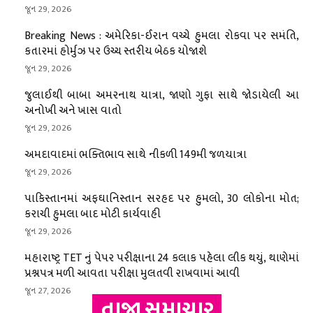
જૂન 29, 2026
Breaking News : અમેરિકા-ઈરાન વચ્ચે હુમલા રોકવા પર સમંતિ,
કતારમાં હોર્મુઝ પર ઉચ્ચ સ્તરીય બેઠક યોજાશે
જૂન 29, 2026
જુલાઈથી બાબા અમરનાથ યાત્રા, જાણો ગુફા સાથે જોડાયેલી આ
અનોખી અને ખાસ વાતો
જૂન 29, 2026
અમદાવાદમાં ભક્તિભાવ સાથે નીકળી 149મી જળયાત્રા
જૂન 29, 2026
પાકિસ્તાનમાં અફઘાનિસ્તાન સરહદ પર હુમલો, 30 લોકોના મોત;
કરાચી હુમલા બાદ મોટી કાર્યવાહી
જૂન 29, 2026
મહારાષ્ટ્ર TET નું પેપર પરીક્ષાના 24 કલાક પહેલા લીક થયું, થાણેમાં
પ્રશ્નપત્ર મળી આવતા પરીક્ષા મુલતવી રાખવામાં આવી
જૂન 27, 2026
તાજા સમાચાર