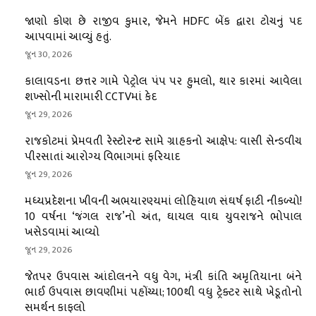
જાણો કોણ છે રાજીવ કુમાર, જેમને HDFC બેંક દ્વારા ટોચનું પદ
આપવામાં આવ્યું હતું.
જૂન 30, 2026
કાલાવડના છત્તર ગામે પેટ્રોલ પંપ પર હુમલો, થાર કારમાં આવેલા
શખ્સોની મારામારી CCTVમાં કેદ
જૂન 29, 2026
રાજકોટમાં પ્રેમવતી રેસ્ટોરન્ટ સામે ગ્રાહકનો આક્ષેપ: વાસી સેન્ડવીચ
પીરસાતાં આરોગ્ય વિભાગમાં ફરિયાદ
જૂન 29, 2026
મધ્યપ્રદેશના ખીવની અભયારણ્યમાં લોહિયાળ સંઘર્ષ ફાટી નીકળ્યો!
10 વર્ષના ‘જંગલ રાજ’નો અંત, ઘાયલ વાઘ યુવરાજને ભોપાલ
ખસેડવામાં આવ્યો
જૂન 29, 2026
જેતપર ઉપવાસ આંદોલનને વધુ વેગ, મંત્રી કાંતિ અમૃતિયાના બંને
ભાઈ ઉપવાસ છાવણીમાં પહોંચ્યા; 100થી વધુ ટ્રેક્ટર સાથે ખેડૂતોનો
સમર્થન કાફલો