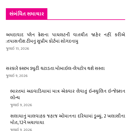
સંબંધિત સમાચાર
અમદાવાદ પ્લેન ક્રેશના પાયલટની વાતચીત જાહેર નહીં કરીએ
:તપાસનીશ ટીમનું સુપ્રીમ કોર્ટમાં સોગંદનામુ
જુલાઇ 15, 2026
સરકારે કસ્ટમ ડ્યુટી ઘટાડતા મોબાઇલ-લેપટોપ થશે સસ્તા
જુલાઇ 9, 2026
ભારતમાં અઠવાડિયામાં માત્ર એકવાર લેવાતું ઇન્સ્યુલિન ઇન્જેક્શન
લોન્ચ
જુલાઇ 9, 2026
સલાયાનું માલવાહક જહાજ ઓમાનના દરિયામાં ડૂબ્યું, 2 ખલાસીના
મોત, 12ને બચાવાયા
જુલાઇ 9, 2026