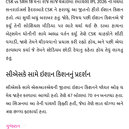
CSK vs SRH: 18 મેના રોજ સાંજે ચેન્નાઈમાં રમાયેલી IPL 2026 ની મેચમાં
સનરાઇઝર્સ હૈદરાબાદે CSK ને હરાવ્યું. આ જીતનો હીરો ઈશાન કિશન
હતો. ત્યાં સુધી બધું બરાબર હતું. જોકે, વિજય પછી ઈશાન કિશનએ જે
કર્યું તેની સોશિયલ મીડિયા પર ભારે ચર્ચા થઈ છે. ડાબા હાથના
બેટ્સમેન ધોનીની સામે અભદ્ર વર્તન કર્યું. તેણે CSK ચાહકોને સીટી
વગાડી, જાણે તેમને ચીડવવાનો પ્રયાસ કરી રહ્યો હોય, અને પછી એવા
હાવભાવ કર્યા જે તેમને સ્ટેડિયમ છોડી દેવાનું કહેતા હોય તેવું લાગતું
હતું.
સીએસકે સામે ઇશાન કિશનનું પ્રદર્શન
સીએસકે સામે એસઆરએચની જીતમાં ઇશાન કિશનને પ્લેયર ઓફ ધ
મેચ જાહેર કરવામાં આવ્યો હતો. તેણે 47 બોલમાં 70 રન બનાવ્યા હતા.
આ સિઝનમાં આ તેની પાંચમી ફિફ્ટી હતી, જેમાં તેણે સાત ચોગ્ગા અને
ત્રણ છગ્ગા ફટકાર્યા હતા.
ગુજરાત