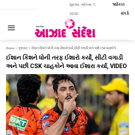
જાહેરાત
શુક્રવાર, ઓગસ્ટ 7,
સંપર્ક
2026
ઈ-પેપર
Home
ગુજરાત
ઈશાન કિશને ધોની તરફ ઈશારો કર્યો, સીટી વગાડી અને પછી CSK ચાહકોને...
ઈશાન કિશને ધોની તરફ ઈશારો કર્યો, સીટી વગાડી
અને પછી CSK ચાહકોને આવા ઈશારા કર્યા, VIDEO