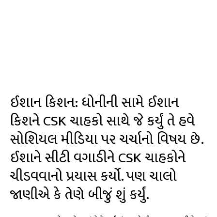
ઈશાન કિશન: ધોનીની સામે ઈશાન
કિશને CSK ચાહકો સાથે જે કર્યું તે હવે
સોશિયલ મીડિયા પર ચર્ચાનો વિષય છે.
ઈશાને સીટી વગાડીને CSK ચાહકોને
ચીડવવાનો પ્રયાસ કર્યો. પણ ચાલો
જાણીએ કે તેણે બીજું શું કર્યું.