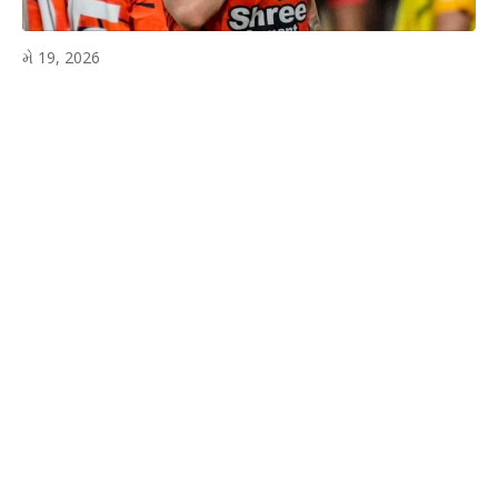
મે 19, 2026
WhatsApp
Facebook
Twitter
P