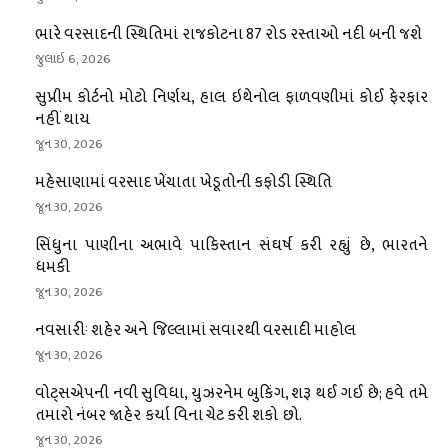
ભારે વરસાદની સ્થિતિમાં રાજકોટના 87 રોડ રસ્તાઓ નદી બની જશે
જુલાઇ 6, 2026
સુપ્રીમ કોર્ટનો મોટો નિર્ણય, હાલ ઇથેનોલ ફાળવણીમાં કોઈ ફેરફાર
નહીં થાય
જૂન 30, 2026
મહેસાણામાં વરસાદ ખેંચાતા ખેડૂતોની કફોડી સ્થિતિ
જૂન 30, 2026
સિંધુના પાણીના અભાવે પાકિસ્તાન સંઘર્ષ કરી રહ્યું છે, ભારતને
ધમકી
જૂન 30, 2026
નવસારીઃ શહેર અને જિલ્લામાં સવારથી વરસાદી માહોલ
જૂન 30, 2026
વોટ્સએપની નવી સુવિધા, યુઝરનેમ બુકિંગ, શરૂ થઈ ગઈ છે; હવે તમે
તમારો નંબર જાહેર કર્યા વિના ચેટ કરી શકો છો.
જૂન 30, 2026