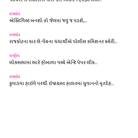
રાજકોટ
એક્ટિવિસ્ટ બનશો તો જેલમાં જવું જ પડશે,...
રાજકોટ
રાજકોટના કાર લે-વેંચના ધંધાર્થીએ પોલીસ કમિશનર કચેરી...
રાષ્ટ્રીય
લોકસભામાં ભારે હોબાળા વચ્ચે એન્ટિ પેપર લીક...
રાજકોટ
કુવાડવા હાઇવે પરથી ઇજાગ્રસ્ત હાલતમાં યુવાનનો મૃતદેહ...