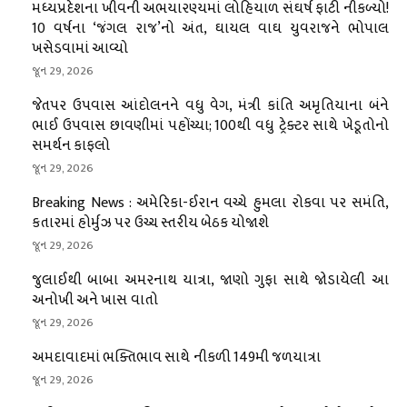
મધ્યપ્રદેશના ખીવની અભયારણ્યમાં લોહિયાળ સંઘર્ષ ફાટી નીકળ્યો!
10 વર્ષના ‘જંગલ રાજ’નો અંત, ઘાયલ વાઘ યુવરાજને ભોપાલ
ખસેડવામાં આવ્યો
જૂન 29, 2026
જેતપર ઉપવાસ આંદોલનને વધુ વેગ, મંત્રી કાંતિ અમૃતિયાના બંને
ભાઈ ઉપવાસ છાવણીમાં પહોંચ્યા; 100થી વધુ ટ્રેક્ટર સાથે ખેડૂતોનો
સમર્થન કાફલો
જૂન 29, 2026
Breaking News : અમેરિકા-ઈરાન વચ્ચે હુમલા રોકવા પર સમંતિ,
કતારમાં હોર્મુઝ પર ઉચ્ચ સ્તરીય બેઠક યોજાશે
જૂન 29, 2026
જુલાઈથી બાબા અમરનાથ યાત્રા, જાણો ગુફા સાથે જોડાયેલી આ
અનોખી અને ખાસ વાતો
જૂન 29, 2026
અમદાવાદમાં ભક્તિભાવ સાથે નીકળી 149મી જળયાત્રા
જૂન 29, 2026