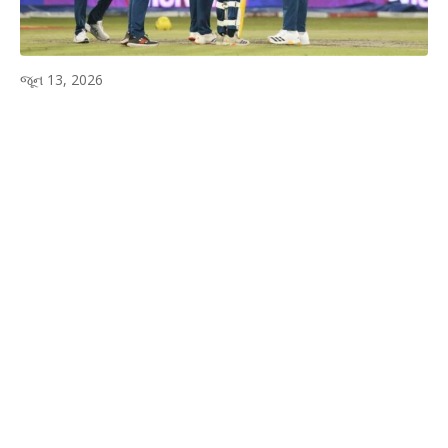
જૂન 13, 2026
WhatsApp
Facebook
Twitter
P