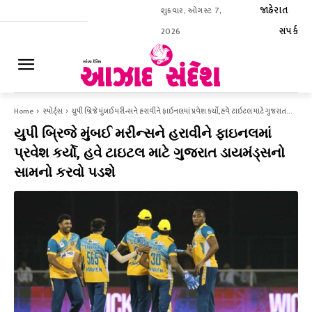
જાહેરાત
શુક્રવાર, ઓગસ્ટ 7,
સંપર્ક
2026
ઈ-પેપર
Home
સ્પોર્ટ્સ
યુપી બ્રિજે મુંબઈ મરીન્સને હરાવીને ફાઇનલમાં પ્રવેશ કર્યો, હવે ટાઇટલ માટે ગુજરાત...
યુપી બ્રિજે મુંબઈ મરીન્સને હરાવીને ફાઇનલમાં
પ્રવેશ કર્યો, હવે ટાઇટલ માટે ગુજરાત ડાયમંડ્સનો
સામનો કરવો પડશે