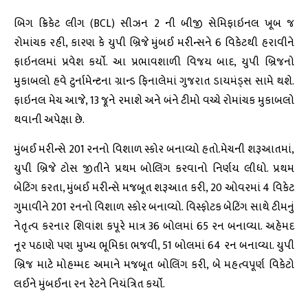
બિગ ક્રિકેટ લીગ (BCL) સીઝન 2 ની બીજી સેમિફાઇનલ ખૂબ જ
રોમાંચક રહી, કારણ કે યુપી બ્રિજે મુંબઈ મરીન્સને 6 વિકેટથી હરાવીને
ફાઇનલમાં પ્રવેશ કર્યો. આ પ્રભાવશાળી વિજય બાદ, યુપી બ્રિજનો
મુકાબલો હવે ટુર્નામેન્ટના ગ્રાન્ડ ફિનાલેમાં ગુજરાત ડાયમંડ્સ સામે થશે.
ફાઇનલ મેચ આજે, 13 જૂને રમાશે અને બંને ટીમો વચ્ચે રોમાંચક મુકાબલો
થવાની અપેક્ષા છે.
મુંબઈ મરીન્સે 201 રનનો વિશાળ સ્કોર બનાવ્યો હતો.મેચની શરૂઆતમાં,
યુપી બ્રિજે ટોસ જીતીને પ્રથમ બોલિંગ કરવાનો નિર્ણય લીધો. પ્રથમ
બેટિંગ કરતા, મુંબઈ મરીન્સે મજબૂત શરૂઆત કરી, 20 ઓવરમાં 4 વિકેટ
ગુમાવીને 201 રનનો વિશાળ સ્કોર બનાવ્યો. વિસ્ફોટક બેટિંગ સાથે ટીમનું
નેતૃત્વ કરનાર શિવાંશ કપૂરે માત્ર 36 બોલમાં 65 રન બનાવ્યા. અહેમદ
નૂર પઠાણે પણ મુખ્ય ભૂમિકા ભજવી, 51 બોલમાં 64 રન બનાવ્યા. યુપી
બ્રિજ માટે મોહમ્મદ અમાને મજબૂત બોલિંગ કરી, બે મહત્વપૂર્ણ વિકેટો
લઈને મુંબઈના રન રેટને નિયંત્રિત કર્યો.