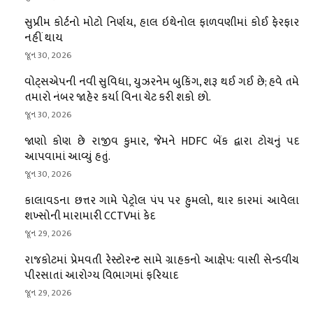
સુપ્રીમ કોર્ટનો મોટો નિર્ણય, હાલ ઇથેનોલ ફાળવણીમાં કોઈ ફેરફાર
નહીં થાય
જૂન 30, 2026
વોટ્સએપની નવી સુવિધા, યુઝરનેમ બુકિંગ, શરૂ થઈ ગઈ છે; હવે તમે
તમારો નંબર જાહેર કર્યા વિના ચેટ કરી શકો છો.
જૂન 30, 2026
જાણો કોણ છે રાજીવ કુમાર, જેમને HDFC બેંક દ્વારા ટોચનું પદ
આપવામાં આવ્યું હતું.
જૂન 30, 2026
કાલાવડના છત્તર ગામે પેટ્રોલ પંપ પર હુમલો, થાર કારમાં આવેલા
શખ્સોની મારામારી CCTVમાં કેદ
જૂન 29, 2026
રાજકોટમાં પ્રેમવતી રેસ્ટોરન્ટ સામે ગ્રાહકનો આક્ષેપ: વાસી સેન્ડવીચ
પીરસાતાં આરોગ્ય વિભાગમાં ફરિયાદ
જૂન 29, 2026