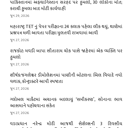
પાકિસ્તાનમાં અફઘાનિસ્તાન સરહદ પર હુમલો, 30 લોકોના મોત;
કરાચી હુમલા બાદ મોટી કાર્યવાહી
જૂન 29, 2026
મહારાષ્ટ્ર TET નું પેપર પરીક્ષાના 24 કલાક પહેલા લીક થયું, થાણેમાં
પ્રશ્નપત્ર મળી આવતા પરીક્ષા મુલતવી રાખવામાં આવી
જૂન 27, 2026
રાજકોટ: મવડી બાપા સીતારામ ચોક પાસે જાહેરમાં એક વ્યક્તિ પર
હુમલો
જૂન 27, 2026
શીર્ષક:જંગલેશ્વર ડીમોલેશનમાં પાણીની બોટલના બિલ વિવાદે નવો
વળાંક, કોન્ટ્રાક્ટરે આપી સ્પષ્ટતા
જૂન 27, 2026
ગ્લોબલ માર્કેટમાં અચાનક બદલાયું ‘સમીકરણ’, સોનાના ભાવ
આસમાને પહોંચવાના સંકેત
જૂન 27, 2026
વડાપ્રધાન નરેન્દ્ર મોદી આજથી સેશેલ્સની 3 દિવસીય