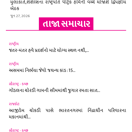
મુલાકાતે,સેશેલ્સના રાષ્ટ્રપતિ પેટ્રિક હર્મિની વચ્ચે યોજાશે દ્વિપક્ષીય
બેઠક
જૂન 27, 2026
તાજા સમાચાર
રાષ્ટ્રીય
જંતર-મંતર હવે પ્રદર્શનો માટે યોગ્ય સ્થળ નથી,...
રાષ્ટ્રીય
અસમમાં નિર્ભયા જેવો જઘન્ય કાંડ : 15...
સૌરાષ્ટ્ર - કચ્છ
ગોંડલના ચોરડી ગામની સીમમાંથી જુગાર રમતા સાત...
રાજકોટ
આજીડેમ ચોકડી પાસે ભારતનગરમાં નિંદ્રાધીન પરિવારના
મકાનમાંથી...
સૌરાષ્ટ્ર - કચ્છ