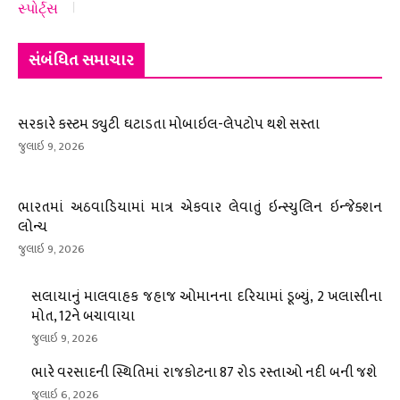
સ્પોર્ટ્સ
સંબંધિત સમાચાર
સરકારે કસ્ટમ ડ્યુટી ઘટાડતા મોબાઇલ-લેપટોપ થશે સસ્તા
જુલાઇ 9, 2026
ભારતમાં અઠવાડિયામાં માત્ર એકવાર લેવાતું ઇન્સ્યુલિન ઇન્જેક્શન
લોન્ચ
જુલાઇ 9, 2026
સલાયાનું માલવાહક જહાજ ઓમાનના દરિયામાં ડૂબ્યું, 2 ખલાસીના
મોત, 12ને બચાવાયા
જુલાઇ 9, 2026
ભારે વરસાદની સ્થિતિમાં રાજકોટના 87 રોડ રસ્તાઓ નદી બની જશે
જુલાઇ 6, 2026