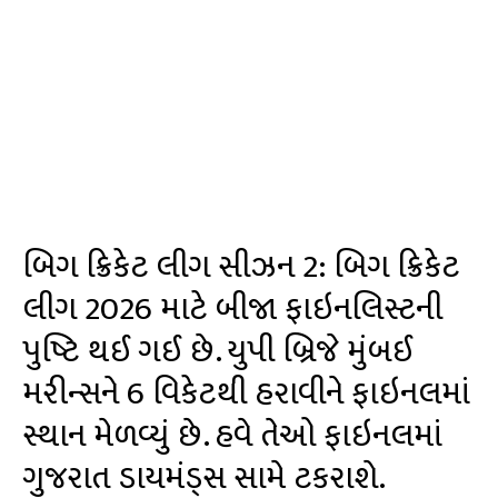
બિગ ક્રિકેટ લીગ સીઝન 2: બિગ ક્રિકેટ
લીગ 2026 માટે બીજા ફાઇનલિસ્ટની
પુષ્ટિ થઈ ગઈ છે. યુપી બ્રિજે મુંબઈ
મરીન્સને 6 વિકેટથી હરાવીને ફાઇનલમાં
સ્થાન મેળવ્યું છે. હવે તેઓ ફાઇનલમાં
ગુજરાત ડાયમંડ્સ સામે ટકરાશે.