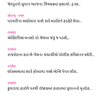
જેતપુરનો યુવાન વ્યાજના વિષચક્રમાં ફસાયો : રૂ.૨૪...
સૌરાષ્ટ્ર - કચ્છ
પડધરીના સણોસરા પાસે કારે બાઈકને હડફેટે લેતા...
રાજકોટ
એક્ટિવિસ્ટ બનશો તો જેલમાં જવું જ પડશે,...
રાજકોટ
રાજકોટના કાર લે-વેંચના ધંધાર્થીએ પોલીસ કમિશનર કચેરી...
રાષ્ટ્રીય
લોકસભામાં ભારે હોબાળા વચ્ચે એન્ટિ પેપર લીક...
રાજકોટ
કુવાડવા હાઇવે પરથી ઇજાગ્રસ્ત હાલતમાં યુવાનનો મૃતદેહ...