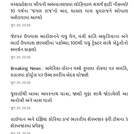
મધ્યપ્રદેશના ખીવની અભયારણ્યમાં લોહિયાળ સંઘર્ષ ફાટી નીકળ્યો!
10 વર્ષના ‘જંગલ રાજ’નો અંત, ઘાયલ વાઘ યુવરાજને ભોપાલ
ખસેડવામાં આવ્યો
જૂન 29, 2026
જેતપર ઉપવાસ આંદોલનને વધુ વેગ, મંત્રી કાંતિ અમૃતિયાના બંને
ભાઈ ઉપવાસ છાવણીમાં પહોંચ્યા; 100થી વધુ ટ્રેક્ટર સાથે ખેડૂતોનો
સમર્થન કાફલો
જૂન 29, 2026
Breaking News : અમેરિકા-ઈરાન વચ્ચે હુમલા રોકવા પર સમંતિ,
કતારમાં હોર્મુઝ પર ઉચ્ચ સ્તરીય બેઠક યોજાશે
જૂન 29, 2026
જુલાઈથી બાબા અમરનાથ યાત્રા, જાણો ગુફા સાથે જોડાયેલી આ
અનોખી અને ખાસ વાતો
જૂન 29, 2026
તાઇવાન અને દક્ષિણ કોરિયા ઠપ! ભારતીય શેરબજાર ફરી ટોચના 5
શેરબજારમાં પ્રવેશ્યું
જૂન 29, 2026