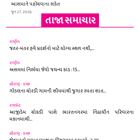
આસમાને પહોંચવાના સંકેત
જૂન 27, 2026
તાજા સમાચાર
રાષ્ટ્રીય
જંતર-મંતર હવે પ્રદર્શનો માટે યોગ્ય સ્થળ નથી,...
રાષ્ટ્રીય
અસમમાં નિર્ભયા જેવો જઘન્ય કાંડ : 15...
સૌરાષ્ટ્ર - કચ્છ
ગોંડલના ચોરડી ગામની સીમમાંથી જુગાર રમતા સાત...
રાજકોટ
આજીડેમ ચોકડી પાસે ભારતનગરમાં નિંદ્રાધીન પરિવારના
મકાનમાંથી...
સૌરાષ્ટ્ર - કચ્છ