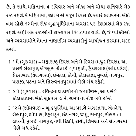
છે, તે સાથે, મહિનાના 4 રવિવાર અને બીજા અને ચોથા શનિવારે બેંક
રજા રહેશે. મે મહિનામાં, ૧લી મે એ મજૂર દિવસ છે. જ્યારે દેશભરમાં બેંકો
બંધ રહેશે. ૧૨ મેના રોજ બુદ્ધ પૂર્ણિમાના અવસર પર, દેશભરમાં બેંક રજા
રહેશે. અહીં બેંક રજાઓની રાજ્યવાર વિગતવાર યાદી છે, જે વ્યક્તિઓ
અને વ્યવસાયોને તેમના નાણાકીય વ્યવહારોનું આયોજન કરવામાં મદદ
કરશે.
૧ મે (ગુરુવાર) – મહારાષ્ટ્ર દિવસ અને મે દિવસ (મજૂર દિવસ), આ
પ્રસંગે બેલાપુર, બેંગલુરુ, ચેન્નાઈ, ગુવાહાટી, હૈદરાબાદ (આંધ્રપ્રદેશ),
હૈદરાબાદ (તેલંગાણા), ઇમ્ફાલ, કોચી, કોલકાતા, મુંબઈ, નાગપુર,
પણજી, પટના અને તિરુવનંતપુરમમાં બેંકો બંધ રહેશે.
૯ મે (શુક્રવાર) – રવિન્દ્રનાથ ટાગોરનો જન્મદિવસ, આ પ્રસંગે
કોલકાતામાં બેંકો શુક્રવાર, ૯ મે, ૨૦૨૫ ના રોજ બંધ રહેશે.
૧૨ મે (સોમવાર) – બુદ્ધ પૂર્ણિમા, આ પ્રસંગે અગરતલા, ઐઝોલ,
બેલાપુર, ભોપાલ, દેહરાદૂન, ઇટાનગર, જમ્મુ, કાનપુર, કોલકાતા,
લખનૌ, મુંબઈ, નાગપુર, નવી દિલ્હી, રાંચી, શિમલા અને શ્રીનગરમાં
બેંકો બંધ રહેશે.