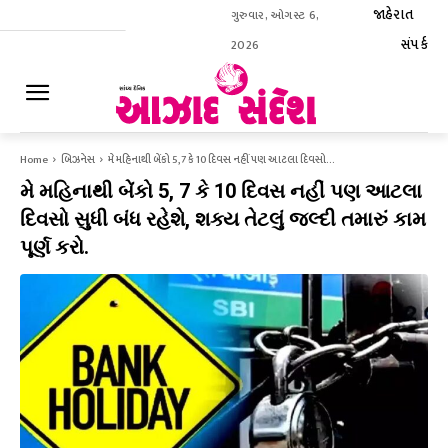
જાહેરાત
ગુરુવાર, ઓગસ્ટ 6,
સંપર્ક
2026
ઈ-પેપર
Home
બિઝનેસ
મે મહિનાથી બેંકો 5, 7 કે 10 દિવસ નહીં પણ આટલા દિવસો...
મે મહિનાથી બેંકો 5, 7 કે 10 દિવસ નહીં પણ આટલા
દિવસો સુધી બંધ રહેશે, શક્ય તેટલું જલ્દી તમારું કામ
પૂર્ણ કરો.