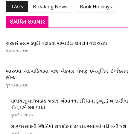
TAGS
Breaking News
Bank Holidays
સંબંધિત સમાચાર
સરકારે કસ્ટમ ડ્યુટી ઘટાડતા મોબાઇલ-લેપટોપ થશે સસ્તા
જુલાઇ 9, 2026
ભારતમાં અઠવાડિયામાં માત્ર એકવાર લેવાતું ઇન્સ્યુલિન ઇન્જેક્શન
લોન્ચ
જુલાઇ 9, 2026
સલાયાનું માલવાહક જહાજ ઓમાનના દરિયામાં ડૂબ્યું, 2 ખલાસીના
મોત, 12ને બચાવાયા
જુલાઇ 9, 2026
ભારે વરસાદની સ્થિતિમાં રાજકોટના 87 રોડ રસ્તાઓ નદી બની જશે
જુલાઇ 6, 2026