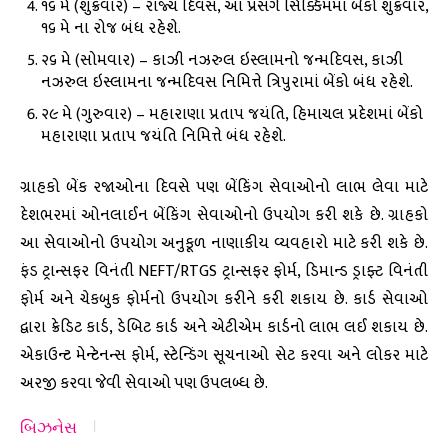
૧૬ મે (શુક્રવાર) – રાજ્ય દિવસ, આ પ્રસંગે સિક્કિમમાં બેંકો શુક્રવાર,
૧૬ મે ના રોજ બંધ રહેશે.
૨૬ મે (સોમવાર) – કાઝી નઝરુલ ઇસ્લામનો જન્મદિવસ, કાઝી
નઝરુલ ઇસ્લામના જન્મદિવસ નિમિત્તે ત્રિપુરામાં બેંકો બંધ રહેશે.
૨૯ મે (ગુરુવાર) – મહારાણા પ્રતાપ જયંતિ, હિમાચલ પ્રદેશમાં બેંકો
મહારાણા પ્રતાપ જયંતિ નિમિત્તે બંધ રહેશે.
ગ્રાહકો બેંક રજાઓના દિવસે પણ બેંકિંગ સેવાઓનો લાભ લેવા માટે
દેશભરમાં ઓનલાઈન બેંકિંગ સેવાઓનો ઉપયોગ કરી શકે છે. ગ્રાહકો
આ સેવાઓનો ઉપયોગ અનુકૂળ નાણાકીય વ્યવહારો માટે કરી શકે છે.
ફંડ ટ્રાન્સફર વિનંતી NEFT/RTGS ટ્રાન્સફર ફોર્મ, ડિમાન્ડ ડ્રાફ્ટ વિનંતી
ફોર્મ અને ચેકબુક ફોર્મનો ઉપયોગ કરીને કરી શકાય છે. કાર્ડ સેવાઓ
દ્વારા ક્રેડિટ કાર્ડ, ડેબિટ કાર્ડ અને એટીએમ કાર્ડનો લાભ લઈ શકાય છે.
એકાઉન્ટ મેન્ટેનન્સ ફોર્મ, સ્ટેન્ડિંગ સૂચનાઓ સેટ કરવા અને લોકર માટે
અરજી કરવા જેવી સેવાઓ પણ ઉપલબ્ધ છે.
બિઝનેસ