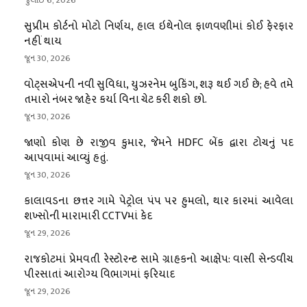
સુપ્રીમ કોર્ટનો મોટો નિર્ણય, હાલ ઇથેનોલ ફાળવણીમાં કોઈ ફેરફાર
નહીં થાય
જૂન 30, 2026
વોટ્સએપની નવી સુવિધા, યુઝરનેમ બુકિંગ, શરૂ થઈ ગઈ છે; હવે તમે
તમારો નંબર જાહેર કર્યા વિના ચેટ કરી શકો છો.
જૂન 30, 2026
જાણો કોણ છે રાજીવ કુમાર, જેમને HDFC બેંક દ્વારા ટોચનું પદ
આપવામાં આવ્યું હતું.
જૂન 30, 2026
કાલાવડના છત્તર ગામે પેટ્રોલ પંપ પર હુમલો, થાર કારમાં આવેલા
શખ્સોની મારામારી CCTVમાં કેદ
જૂન 29, 2026
રાજકોટમાં પ્રેમવતી રેસ્ટોરન્ટ સામે ગ્રાહકનો આક્ષેપ: વાસી સેન્ડવીચ
પીરસાતાં આરોગ્ય વિભાગમાં ફરિયાદ
જૂન 29, 2026