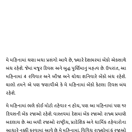
મે મહિનામાં ઘણા બધા પ્રસંગો આવે છે, જ્યારે દેશભરમાં બેંકો એકસાથે
બંધ રહેશે. જેમાં મજૂર દિવસ અને બુદ્ધ પૂર્ણિમાનું મહત્વ છે. ઉપરાંત, આ
મહિનામાં 4 રવિવાર અને બીજા અને ચોથા શનિવારે બેંકો બંધ રહેશે.
ચાલો તમને એ પણ જણાવીએ કે મે મહિનામાં બેંકો કેટલા દિવસ બંધ
રહેશે.
મે મહિનામાં ભલે કોઈ મોટો તહેવાર ન હોય, પણ આ મહિનામાં પણ ૧૨
દિવસની બેંક રજાઓ રહેશે. વાસ્તવમાં દેશમાં બેંક રજાઓ રાજ્ય પ્રમાણે
બદલાય છે. આ બધી રજાઓ રાષ્ટ્રીય, પ્રાદેશિક અને ધાર્મિક તહેવારોના
આધારે નક્કી કરવામાં આવે છે. મે મહિનામાં, વિવિધ રાજ્યોમાં 6 રજાઓ