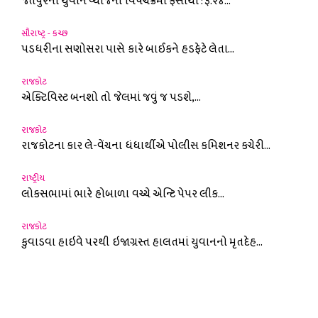
જેતપુરનો યુવાન વ્યાજના વિષચક્રમાં ફસાયો : રૂ.૨૪...
સૌરાષ્ટ્ર - કચ્છ
પડધરીના સણોસરા પાસે કારે બાઈકને હડફેટે લેતા...
રાજકોટ
એક્ટિવિસ્ટ બનશો તો જેલમાં જવું જ પડશે,...
રાજકોટ
રાજકોટના કાર લે-વેંચના ધંધાર્થીએ પોલીસ કમિશનર કચેરી...
રાષ્ટ્રીય
લોકસભામાં ભારે હોબાળા વચ્ચે એન્ટિ પેપર લીક...
રાજકોટ
કુવાડવા હાઇવે પરથી ઇજાગ્રસ્ત હાલતમાં યુવાનનો મૃતદેહ...