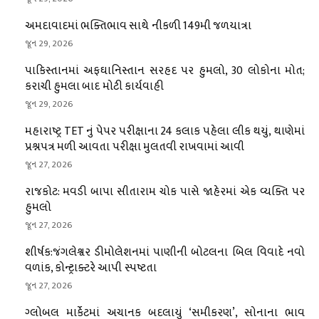
અમદાવાદમાં ભક્તિભાવ સાથે નીકળી 149મી જળયાત્રા
જૂન 29, 2026
પાકિસ્તાનમાં અફઘાનિસ્તાન સરહદ પર હુમલો, 30 લોકોના મોત;
કરાચી હુમલા બાદ મોટી કાર્યવાહી
જૂન 29, 2026
મહારાષ્ટ્ર TET નું પેપર પરીક્ષાના 24 કલાક પહેલા લીક થયું, થાણેમાં
પ્રશ્નપત્ર મળી આવતા પરીક્ષા મુલતવી રાખવામાં આવી
જૂન 27, 2026
રાજકોટ: મવડી બાપા સીતારામ ચોક પાસે જાહેરમાં એક વ્યક્તિ પર
હુમલો
જૂન 27, 2026
શીર્ષક:જંગલેશ્વર ડીમોલેશનમાં પાણીની બોટલના બિલ વિવાદે નવો
વળાંક, કોન્ટ્રાક્ટરે આપી સ્પષ્ટતા
જૂન 27, 2026
ગ્લોબલ માર્કેટમાં અચાનક બદલાયું ‘સમીકરણ’, સોનાના ભાવ