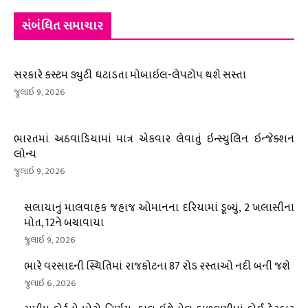
સંબંધિત સમાચાર
સરકારે કસ્ટમ ડ્યુટી ઘટાડતા મોબાઇલ-લેપટોપ થશે સસ્તા
જુલાઇ 9, 2026
ભારતમાં અઠવાડિયામાં માત્ર એકવાર લેવાતું ઇન્સ્યુલિન ઇન્જેક્શન
લોન્ચ
જુલાઇ 9, 2026
સલાયાનું માલવાહક જહાજ ઓમાનના દરિયામાં ડૂબ્યું, 2 ખલાસીના
મોત, 12ને બચાવાયા
જુલાઇ 9, 2026
ભારે વરસાદની સ્થિતિમાં રાજકોટના 87 રોડ રસ્તાઓ નદી બની જશે
જુલાઇ 6, 2026