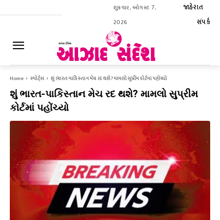
જાહેરાત
શુક્રવાર, ઓગસ્ટ 7,
સંપર્ક
2026
ઈ-પેપર
Home
સ્પોર્ટ્સ
શું ભારત-પાકિસ્તાન મેચ રદ થશે? મામલો સુપ્રીમ કોર્ટમાં પહોંચ્યો
શું ભારત-પાકિસ્તાન મેચ રદ થશે? મામલો સુપ્રીમ
કોર્ટમાં પહોંચ્યો