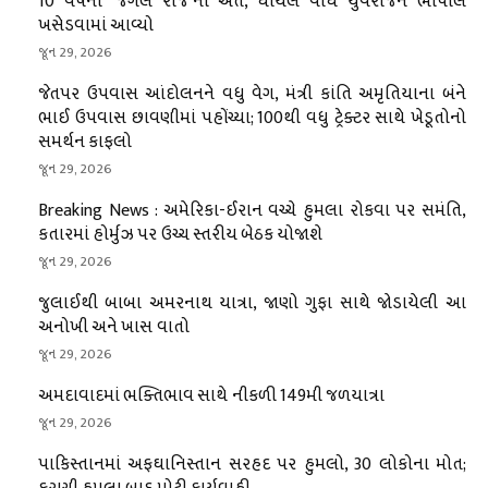
10 વર્ષના ‘જંગલ રાજ’નો અંત, ઘાયલ વાઘ યુવરાજને ભોપાલ
ખસેડવામાં આવ્યો
જૂન 29, 2026
જેતપર ઉપવાસ આંદોલનને વધુ વેગ, મંત્રી કાંતિ અમૃતિયાના બંને
ભાઈ ઉપવાસ છાવણીમાં પહોંચ્યા; 100થી વધુ ટ્રેક્ટર સાથે ખેડૂતોનો
સમર્થન કાફલો
જૂન 29, 2026
Breaking News : અમેરિકા-ઈરાન વચ્ચે હુમલા રોકવા પર સમંતિ,
કતારમાં હોર્મુઝ પર ઉચ્ચ સ્તરીય બેઠક યોજાશે
જૂન 29, 2026
જુલાઈથી બાબા અમરનાથ યાત્રા, જાણો ગુફા સાથે જોડાયેલી આ
અનોખી અને ખાસ વાતો
જૂન 29, 2026
અમદાવાદમાં ભક્તિભાવ સાથે નીકળી 149મી જળયાત્રા
જૂન 29, 2026
પાકિસ્તાનમાં અફઘાનિસ્તાન સરહદ પર હુમલો, 30 લોકોના મોત;