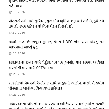
સુપ્રીમ કોર્ટનો મોટો નિર્ણય, હાલ ઇથેનોલ ફાળવણીમાં કોઈ ફેરફાર
નહીં થાય
જૂન 30, 2026
વોટ્સએપની નવી સુવિધા, યુઝરનેમ બુકિંગ, શરૂ થઈ ગઈ છે; હવે તમે
તમારો નંબર જાહેર કર્યા વિના ચેટ કરી શકો છો.
જૂન 30, 2026
જાણો કોણ છે રાજીવ કુમાર, જેમને HDFC બેંક દ્વારા ટોચનું પદ
આપવામાં આવ્યું હતું.
જૂન 30, 2026
કાલાવડના છત્તર ગામે પેટ્રોલ પંપ પર હુમલો, થાર કારમાં આવેલા
શખ્સોની મારામારી CCTVમાં કેદ
જૂન 29, 2026
રાજકોટમાં પ્રેમવતી રેસ્ટોરન્ટ સામે ગ્રાહકનો આક્ષેપ: વાસી સેન્ડવીચ
પીરસાતાં આરોગ્ય વિભાગમાં ફરિયાદ
જૂન 29, 2026
મધ્યપ્રદેશના ખીવની અભયારણ્યમાં લોહિયાળ સંઘર્ષ ફાટી નીકળ્યો!