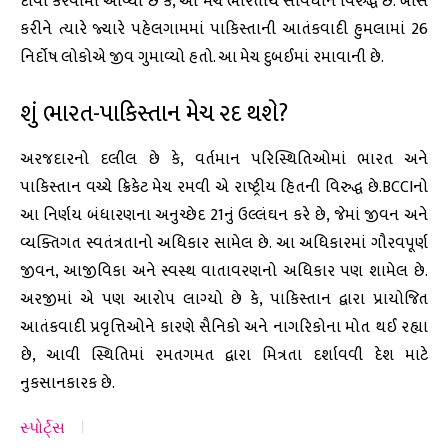
દાવો કરવામાં આવ્યો છે કે, આ મેચ ભારતીય સંવિધાન વિરુદ્ધ છે. ખાસ
કરીને ત્યારે જ્યારે પહેલગામમાં પાકિસ્તાની આતંકવાદી હુમલામાં 26
નિર્દોષ લોકોએ જીવ ગુમાવ્યો હતો. આ મેચ દુબઈમાં રમાવાની છે.
શું ભારત-પાકિસ્તાન મેચ રદ થશે?
અરજદારનો દલીલ છે કે, વર્તમાન પરિસ્થિતિઓમાં ભારત અને
પાકિસ્તાન વચ્ચે ક્રિકેટ મેચ રમવી એ રાષ્ટ્રીય હિતની વિરુદ્ધ છે.BCCIનો
આ નિર્ણય બંધારણના અનુચ્છેદ 21નું ઉલ્લંઘન કરે છે, જેમાં જીવન અને
વ્યક્તિગત સ્વતંત્રતાનો અધિકાર સામેલ છે. આ અધિકારમાં ગૌરવપૂર્ણ
જીવન, આજીવિકા અને સ્વસ્થ વાતાવરણનો અધિકાર પણ શામેલ છે.
અરજીમાં એ પણ આરોપ લાગ્યો છે કે, પાકિસ્તાન દ્વારા પ્રાયોજિત
આતંકવાદી પ્રવૃત્તિઓને કારણે સૈનિકો અને નાગરિકોના મોત થઈ રહ્યા
છે, આવી સ્થિતિમાં રમતગમત દ્વારા મિત્રતા દર્શાવવી દેશ માટે
નુકસાનકારક છે.
સ્પોર્ટ્સ