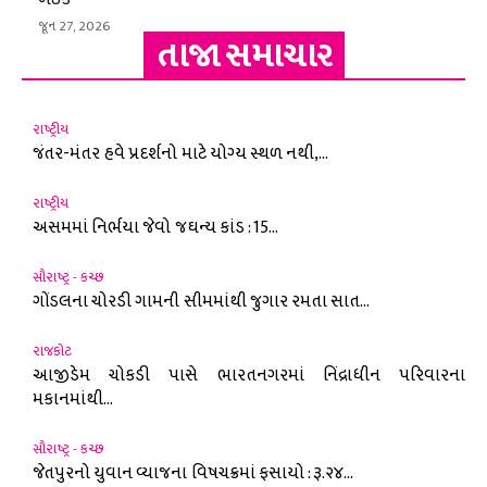
જૂન 27, 2026
તાજા સમાચાર
રાષ્ટ્રીય
જંતર-મંતર હવે પ્રદર્શનો માટે યોગ્ય સ્થળ નથી,...
રાષ્ટ્રીય
અસમમાં નિર્ભયા જેવો જઘન્ય કાંડ : 15...
સૌરાષ્ટ્ર - કચ્છ
ગોંડલના ચોરડી ગામની સીમમાંથી જુગાર રમતા સાત...
રાજકોટ
આજીડેમ ચોકડી પાસે ભારતનગરમાં નિંદ્રાધીન પરિવારના
મકાનમાંથી...
સૌરાષ્ટ્ર - કચ્છ
જેતપુરનો યુવાન વ્યાજના વિષચક્રમાં ફસાયો : રૂ.૨૪...