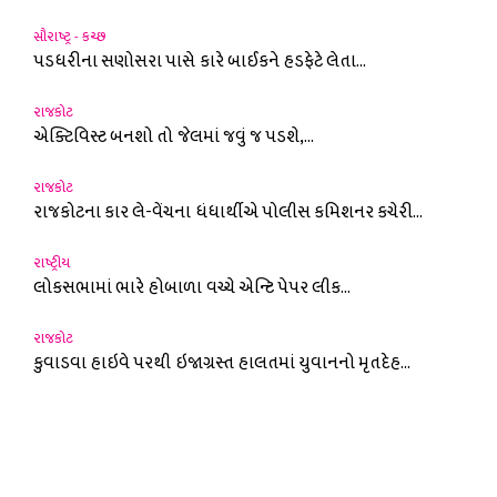
સૌરાષ્ટ્ર - કચ્છ
પડધરીના સણોસરા પાસે કારે બાઈકને હડફેટે લેતા...
રાજકોટ
એક્ટિવિસ્ટ બનશો તો જેલમાં જવું જ પડશે,...
રાજકોટ
રાજકોટના કાર લે-વેંચના ધંધાર્થીએ પોલીસ કમિશનર કચેરી...
રાષ્ટ્રીય
લોકસભામાં ભારે હોબાળા વચ્ચે એન્ટિ પેપર લીક...
રાજકોટ
કુવાડવા હાઇવે પરથી ઇજાગ્રસ્ત હાલતમાં યુવાનનો મૃતદેહ...