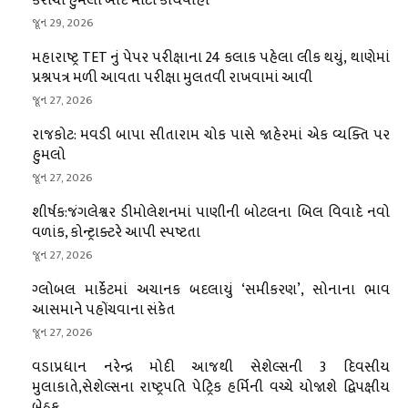
કરાચી હુમલા બાદ મોટી કાર્યવાહી
જૂન 29, 2026
મહારાષ્ટ્ર TET નું પેપર પરીક્ષાના 24 કલાક પહેલા લીક થયું, થાણેમાં
પ્રશ્નપત્ર મળી આવતા પરીક્ષા મુલતવી રાખવામાં આવી
જૂન 27, 2026
રાજકોટ: મવડી બાપા સીતારામ ચોક પાસે જાહેરમાં એક વ્યક્તિ પર
હુમલો
જૂન 27, 2026
શીર્ષક:જંગલેશ્વર ડીમોલેશનમાં પાણીની બોટલના બિલ વિવાદે નવો
વળાંક, કોન્ટ્રાક્ટરે આપી સ્પષ્ટતા
જૂન 27, 2026
ગ્લોબલ માર્કેટમાં અચાનક બદલાયું ‘સમીકરણ’, સોનાના ભાવ
આસમાને પહોંચવાના સંકેત
જૂન 27, 2026
વડાપ્રધાન નરેન્દ્ર મોદી આજથી સેશેલ્સની 3 દિવસીય
મુલાકાતે,સેશેલ્સના રાષ્ટ્રપતિ પેટ્રિક હર્મિની વચ્ચે યોજાશે દ્વિપક્ષીય
બેઠક