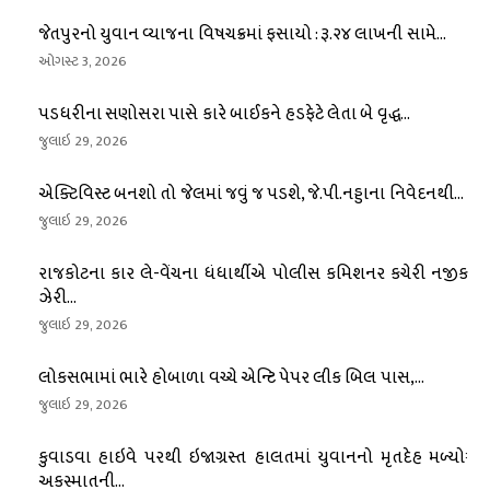
જેતપુરનો યુવાન વ્યાજના વિષચક્રમાં ફસાયો : રૂ.૨૪ લાખની સામે...
ઓગસ્ટ 3, 2026
પડધરીના સણોસરા પાસે કારે બાઈકને હડફેટે લેતા બે વૃદ્ધ...
જુલાઇ 29, 2026
એક્ટિવિસ્ટ બનશો તો જેલમાં જવું જ પડશે, જે.પી.નડ્ડાના નિવેદનથી...
જુલાઇ 29, 2026
રાજકોટના કાર લે-વેંચના ધંધાર્થીએ પોલીસ કમિશનર કચેરી નજીક
ઝેરી...
જુલાઇ 29, 2026
લોકસભામાં ભારે હોબાળા વચ્ચે એન્ટિ પેપર લીક બિલ પાસ,...
જુલાઇ 29, 2026
કુવાડવા હાઇવે પરથી ઇજાગ્રસ્ત હાલતમાં યુવાનનો મૃતદેહ મળ્યોઃ
અકસ્માતની...