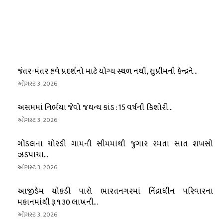
જંતર-મંતર હવે પ્રદર્શનો માટે યોગ્ય સ્થળ નથી, સુપ્રીમની કેન્દ્રને...
ઓગસ્ટ 3, 2026
અસમમાં નિર્ભયા જેવો જઘન્ય કાંડ : 15 વર્ષની કિશોરી...
ઓગસ્ટ 3, 2026
ગોંડલના ચોરડી ગામની સીમમાંથી જુગાર રમતા સાત શખસો
ઝડપાયા...
ઓગસ્ટ 3, 2026
આજીડેમ ચોકડી પાસે ભારતનગરમાં નિંદ્રાધીન પરિવારના
મકાનમાંથી રૂ.૧.૩૦ લાખની...
ઓગસ્ટ 3, 2026