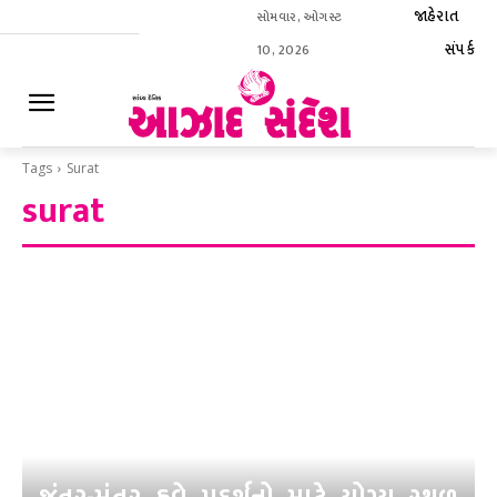
જાહેરાત
સોમવાર, ઓગસ્ટ
સંપર્ક
10, 2026
ઈ-પેપર
Tags
Surat
surat