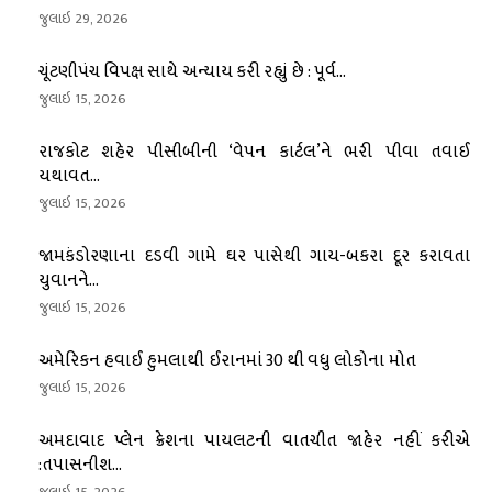
જુલાઇ 29, 2026
ચૂંટણીપંચ વિપક્ષ સાથે અન્યાય કરી રહ્યું છે : પૂર્વ...
જુલાઇ 15, 2026
રાજકોટ શહેર પીસીબીની ‘વેપન કાર્ટલ’ને ભરી પીવા તવાઈ
યથાવત...
જુલાઇ 15, 2026
જામકંડોરણાના દડવી ગામે ઘર પાસેથી ગાય-બકરા દૂર કરાવતા
યુવાનને...
જુલાઇ 15, 2026
અમેરિકન હવાઈ હુમલાથી ઈરાનમાં 30 થી વધુ લોકોના મોત
જુલાઇ 15, 2026
અમદાવાદ પ્લેન ક્રેશના પાયલટની વાતચીત જાહેર નહીં કરીએ
:તપાસનીશ...
જુલાઇ 15, 2026