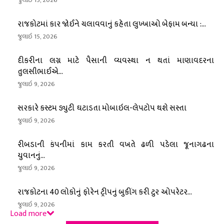
રાજકોટમાં કાર જોઈને ચલાવવાનું કહેતા લુખ્ખાઓ બેફામ બન્યા :...
જુલાઇ 15, 2026
દીકરીના લગ્ન માટે પૈસાની વ્યવસ્થા ન થતાં માણાવદરના
તુલસીભાઈએ...
જુલાઇ 9, 2026
સરકારે કસ્ટમ ડ્યુટી ઘટાડતા મોબાઇલ-લેપટોપ થશે સસ્તા
જુલાઇ 9, 2026
રીબડાની કંપનીમાં કામ કરતી વખતે ઢળી પડેલા જૂનાગઢના
યુવાનનું...
જુલાઇ 9, 2026
રાજકોટના 40 લોકોનું ફોરેન ટ્રીપનું બુકીંગ કરી ટુર ઓપરેટર...
જુલાઇ 9, 2026
Load more