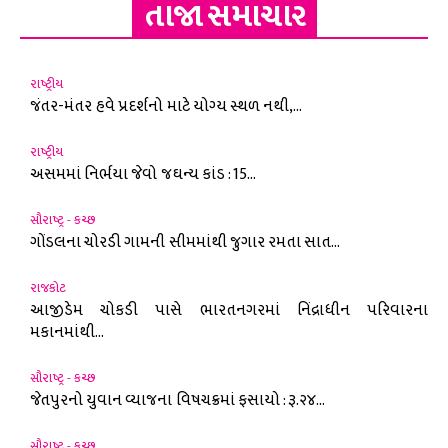
તાજા સમાચાર
રાષ્ટ્રીય
જંતર-મંતર હવે પ્રદર્શનો માટે યોગ્ય સ્થળ નથી,...
રાષ્ટ્રીય
અસમમાં નિર્ભયા જેવો જઘન્ય કાંડ : 15...
સૌરાષ્ટ્ર - કચ્છ
ગોંડલના ચોરડી ગામની સીમમાંથી જુગાર રમતા સાત...
રાજકોટ
આજીડેમ ચોકડી પાસે ભારતનગરમાં નિંદ્રાધીન પરિવારના
મકાનમાંથી...
સૌરાષ્ટ્ર - કચ્છ
જેતપુરનો યુવાન વ્યાજના વિષચક્રમાં ફસાયો : રૂ.૨૪...
સૌરાષ્ટ્ર - કચ્છ