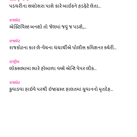
પડધરીના સણોસરા પાસે કારે બાઈકને હડફેટે લેતા...
રાજકોટ
એક્ટિવિસ્ટ બનશો તો જેલમાં જવું જ પડશે,...
રાજકોટ
રાજકોટના કાર લે-વેંચના ધંધાર્થીએ પોલીસ કમિશનર કચેરી...
રાષ્ટ્રીય
લોકસભામાં ભારે હોબાળા વચ્ચે એન્ટિ પેપર લીક...
રાજકોટ
કુવાડવા હાઇવે પરથી ઇજાગ્રસ્ત હાલતમાં યુવાનનો મૃતદેહ...