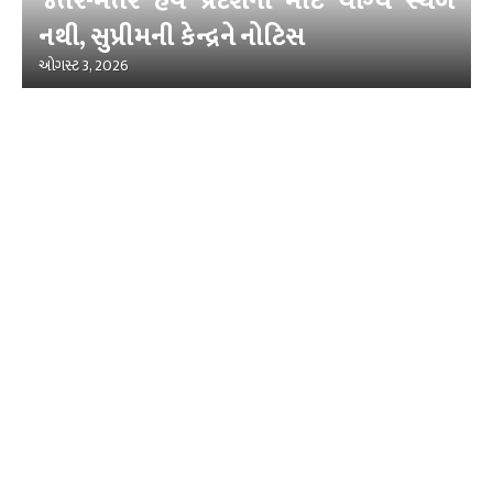
જંતર-મંતર હવે પ્રદર્શનો માટે યોગ્ય સ્થળ
નથી, સુપ્રીમની કેન્દ્રને નોટિસ
ઓગસ્ટ 3, 2026