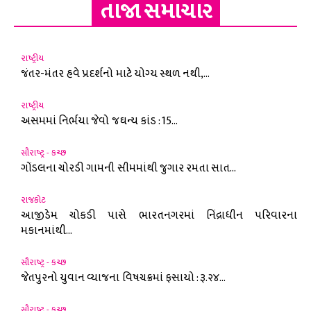
તાજા સમાચાર
રાષ્ટ્રીય
જંતર-મંતર હવે પ્રદર્શનો માટે યોગ્ય સ્થળ નથી,...
રાષ્ટ્રીય
અસમમાં નિર્ભયા જેવો જઘન્ય કાંડ : 15...
સૌરાષ્ટ્ર - કચ્છ
ગોંડલના ચોરડી ગામની સીમમાંથી જુગાર રમતા સાત...
રાજકોટ
આજીડેમ ચોકડી પાસે ભારતનગરમાં નિંદ્રાધીન પરિવારના
મકાનમાંથી...
સૌરાષ્ટ્ર - કચ્છ
જેતપુરનો યુવાન વ્યાજના વિષચક્રમાં ફસાયો : રૂ.૨૪...
સૌરાષ્ટ્ર - કચ્છ