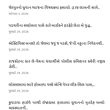
જેતપુરનો યુવાન વ્યાજના વિષચક્રમાં ફસાયો : રૂ.૨૪ લાખની સામે...
ઓગસ્ટ 3, 2026
પડધરીના સણોસરા પાસે કારે બાઈકને હડફેટે લેતા બે વૃદ્ધ...
જુલાઇ 29, 2026
એક્ટિવિસ્ટ બનશો તો જેલમાં જવું જ પડશે, જે.પી.નડ્ડાના નિવેદનથી...
જુલાઇ 29, 2026
રાજકોટના કાર લે-વેંચના ધંધાર્થીએ પોલીસ કમિશનર કચેરી નજીક
ઝેરી...
જુલાઇ 29, 2026
લોકસભામાં ભારે હોબાળા વચ્ચે એન્ટિ પેપર લીક બિલ પાસ,...
જુલાઇ 29, 2026
કુવાડવા હાઇવે પરથી ઇજાગ્રસ્ત હાલતમાં યુવાનનો મૃતદેહ મળ્યોઃ
અકસ્માતની...