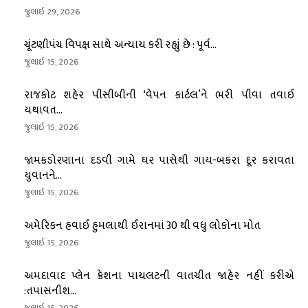
જુલાઇ 29, 2026
ચૂંટણીપંચ વિપક્ષ સાથે અન્યાય કરી રહ્યું છે : પૂર્વ...
જુલાઇ 15, 2026
રાજકોટ શહેર પીસીબીની ‘વેપન કાર્ટલ’ને ભરી પીવા તવાઈ
યથાવત...
જુલાઇ 15, 2026
જામકંડોરણાના દડવી ગામે ઘર પાસેથી ગાય-બકરા દૂર કરાવતા
યુવાનને...
જુલાઇ 15, 2026
અમેરિકન હવાઈ હુમલાથી ઈરાનમાં 30 થી વધુ લોકોના મોત
જુલાઇ 15, 2026
અમદાવાદ પ્લેન ક્રેશના પાયલટની વાતચીત જાહેર નહીં કરીએ
:તપાસનીશ...
જુલાઇ 15, 2026