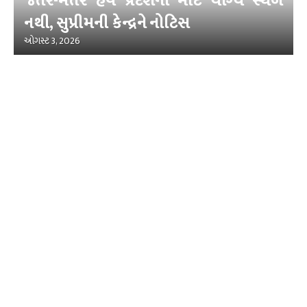
જંતર-મંતર હવે પ્રદર્શનો માટે યોગ્ય સ્થળ
નથી, સુપ્રીમની કેન્દ્રને નોટિસ
ઓગસ્ટ 3, 2026