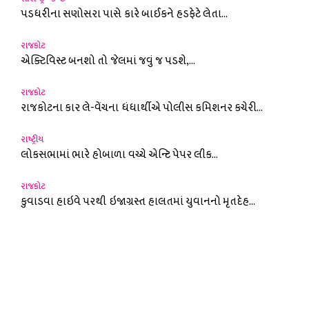
પડધરીના સણોસરા પાસે કારે બાઈકને હડફેટે લેતા...
રાજકોટ
એક્ટિવિસ્ટ બનશો તો જેલમાં જવું જ પડશે,...
રાજકોટ
રાજકોટના કાર લે-વેંચના ધંધાર્થીએ પોલીસ કમિશનર કચેરી...
રાષ્ટ્રીય
લોકસભામાં ભારે હોબાળા વચ્ચે એન્ટિ પેપર લીક...
રાજકોટ
કુવાડવા હાઇવે પરથી ઇજાગ્રસ્ત હાલતમાં યુવાનનો મૃતદેહ...