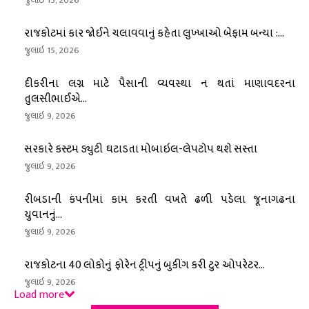
રાજકોટમાં કાર જોઈને ચલાવવાનું કહેતા લુખ્ખાઓ બેફામ બન્યા :...
જુલાઇ 15, 2026
દીકરીના લગ્ન માટે પૈસાની વ્યવસ્થા ન થતાં માણાવદરના
તુલસીભાઈએ...
જુલાઇ 9, 2026
સરકારે કસ્ટમ ડ્યુટી ઘટાડતા મોબાઇલ-લેપટોપ થશે સસ્તા
જુલાઇ 9, 2026
રીબડાની કંપનીમાં કામ કરતી વખતે ઢળી પડેલા જૂનાગઢના
યુવાનનું...
જુલાઇ 9, 2026
રાજકોટના 40 લોકોનું ફોરેન ટ્રીપનું બુકીંગ કરી ટુર ઓપરેટર...
જુલાઇ 9, 2026
Load more