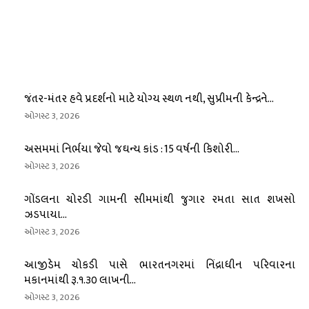
જંતર-મંતર હવે પ્રદર્શનો માટે યોગ્ય સ્થળ નથી, સુપ્રીમની કેન્દ્રને...
ઓગસ્ટ 3, 2026
અસમમાં નિર્ભયા જેવો જઘન્ય કાંડ : 15 વર્ષની કિશોરી...
ઓગસ્ટ 3, 2026
ગોંડલના ચોરડી ગામની સીમમાંથી જુગાર રમતા સાત શખસો
ઝડપાયા...
ઓગસ્ટ 3, 2026
આજીડેમ ચોકડી પાસે ભારતનગરમાં નિંદ્રાધીન પરિવારના
મકાનમાંથી રૂ.૧.૩૦ લાખની...
ઓગસ્ટ 3, 2026