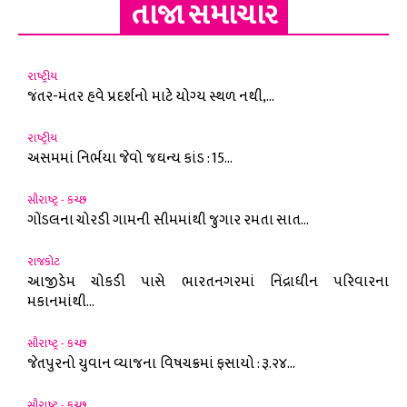
તાજા સમાચાર
રાષ્ટ્રીય
જંતર-મંતર હવે પ્રદર્શનો માટે યોગ્ય સ્થળ નથી,...
રાષ્ટ્રીય
અસમમાં નિર્ભયા જેવો જઘન્ય કાંડ : 15...
સૌરાષ્ટ્ર - કચ્છ
ગોંડલના ચોરડી ગામની સીમમાંથી જુગાર રમતા સાત...
રાજકોટ
આજીડેમ ચોકડી પાસે ભારતનગરમાં નિંદ્રાધીન પરિવારના
મકાનમાંથી...
સૌરાષ્ટ્ર - કચ્છ
જેતપુરનો યુવાન વ્યાજના વિષચક્રમાં ફસાયો : રૂ.૨૪...
સૌરાષ્ટ્ર - કચ્છ