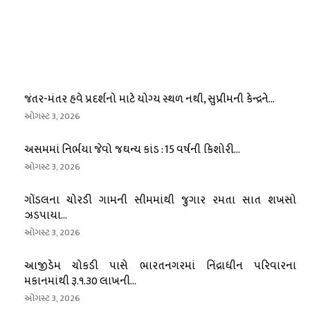
જંતર-મંતર હવે પ્રદર્શનો માટે યોગ્ય સ્થળ નથી, સુપ્રીમની કેન્દ્રને...
ઓગસ્ટ 3, 2026
અસમમાં નિર્ભયા જેવો જઘન્ય કાંડ : 15 વર્ષની કિશોરી...
ઓગસ્ટ 3, 2026
ગોંડલના ચોરડી ગામની સીમમાંથી જુગાર રમતા સાત શખસો
ઝડપાયા...
ઓગસ્ટ 3, 2026
આજીડેમ ચોકડી પાસે ભારતનગરમાં નિંદ્રાધીન પરિવારના
મકાનમાંથી રૂ.૧.૩૦ લાખની...
ઓગસ્ટ 3, 2026