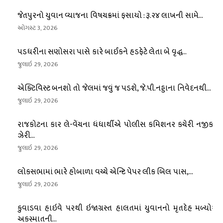
જેતપુરનો યુવાન વ્યાજના વિષચક્રમાં ફસાયો : રૂ.૨૪ લાખની સામે...
ઓગસ્ટ 3, 2026
પડધરીના સણોસરા પાસે કારે બાઈકને હડફેટે લેતા બે વૃદ્ધ...
જુલાઇ 29, 2026
એક્ટિવિસ્ટ બનશો તો જેલમાં જવું જ પડશે, જે.પી.નડ્ડાના નિવેદનથી...
જુલાઇ 29, 2026
રાજકોટના કાર લે-વેંચના ધંધાર્થીએ પોલીસ કમિશનર કચેરી નજીક
ઝેરી...
જુલાઇ 29, 2026
લોકસભામાં ભારે હોબાળા વચ્ચે એન્ટિ પેપર લીક બિલ પાસ,...
જુલાઇ 29, 2026
કુવાડવા હાઇવે પરથી ઇજાગ્રસ્ત હાલતમાં યુવાનનો મૃતદેહ મળ્યોઃ
અકસ્માતની...