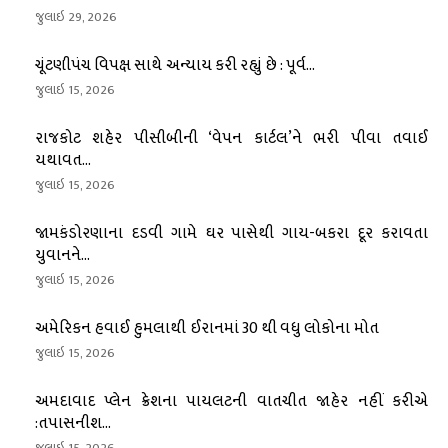
જુલાઇ 29, 2026
ચૂંટણીપંચ વિપક્ષ સાથે અન્યાય કરી રહ્યું છે : પૂર્વ...
જુલાઇ 15, 2026
રાજકોટ શહેર પીસીબીની ‘વેપન કાર્ટલ’ને ભરી પીવા તવાઈ
યથાવત...
જુલાઇ 15, 2026
જામકંડોરણાના દડવી ગામે ઘર પાસેથી ગાય-બકરા દૂર કરાવતા
યુવાનને...
જુલાઇ 15, 2026
અમેરિકન હવાઈ હુમલાથી ઈરાનમાં 30 થી વધુ લોકોના મોત
જુલાઇ 15, 2026
અમદાવાદ પ્લેન ક્રેશના પાયલટની વાતચીત જાહેર નહીં કરીએ
:તપાસનીશ...
જુલાઇ 15, 2026