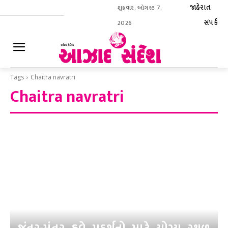
જાહેરાત
શુક્રવાર, ઓગસ્ટ 7,
સંપર્ક
2026
ઈ-પેપર
Tags
Chaitra navratri
Chaitra navratri