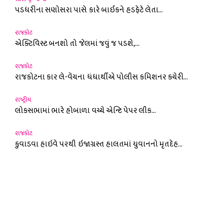
પડધરીના સણોસરા પાસે કારે બાઈકને હડફેટે લેતા...
રાજકોટ
એક્ટિવિસ્ટ બનશો તો જેલમાં જવું જ પડશે,...
રાજકોટ
રાજકોટના કાર લે-વેંચના ધંધાર્થીએ પોલીસ કમિશનર કચેરી...
રાષ્ટ્રીય
લોકસભામાં ભારે હોબાળા વચ્ચે એન્ટિ પેપર લીક...
રાજકોટ
કુવાડવા હાઇવે પરથી ઇજાગ્રસ્ત હાલતમાં યુવાનનો મૃતદેહ...