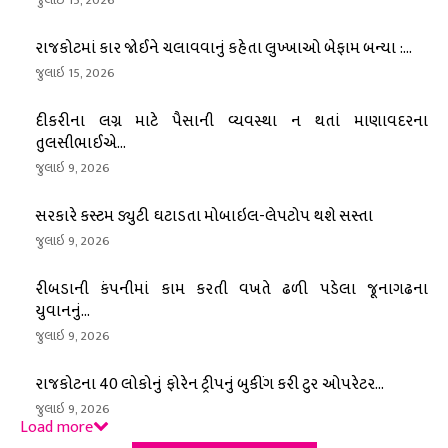
રાજકોટમાં કાર જોઈને ચલાવવાનું કહેતા લુખ્ખાઓ બેફામ બન્યા :...
જુલાઇ 15, 2026
દીકરીના લગ્ન માટે પૈસાની વ્યવસ્થા ન થતાં માણાવદરના
તુલસીભાઈએ...
જુલાઇ 9, 2026
સરકારે કસ્ટમ ડ્યુટી ઘટાડતા મોબાઇલ-લેપટોપ થશે સસ્તા
જુલાઇ 9, 2026
રીબડાની કંપનીમાં કામ કરતી વખતે ઢળી પડેલા જૂનાગઢના
યુવાનનું...
જુલાઇ 9, 2026
રાજકોટના 40 લોકોનું ફોરેન ટ્રીપનું બુકીંગ કરી ટુર ઓપરેટર...
જુલાઇ 9, 2026
Load more