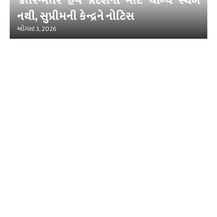
જંતર-મંતર હવે પ્રદર્શનો માટે યોગ્ય સ્થળ
નથી, સુપ્રીમની કેન્દ્રને નોટિસ
ઓગસ્ટ 3, 2026