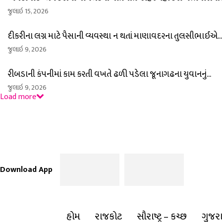
જુલાઇ 15, 2026
દીકરીના લગ્ન માટે પૈસાની વ્યવસ્થા ન થતાં માણાવદરના તુલસીભાઈએ...
જુલાઇ 9, 2026
રીબડાની કંપનીમાં કામ કરતી વખતે ઢળી પડેલા જૂનાગઢના યુવાનનું...
જુલાઇ 9, 2026
Load more
Download App
હોમ
રાજકોટ
સૌરાષ્ટ્ર – કચ્છ
ગુજર