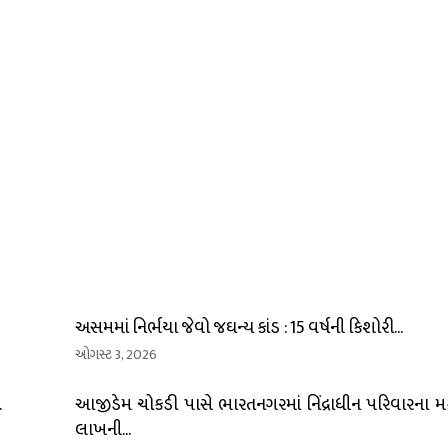
અસમમાં નિર્ભયા જેવો જઘન્ય કાંડ : 15 વર્ષની કિશોરી...
ઓગસ્ટ 3, 2026
.
આજીડેમ ચોકડી પાસે ભારતનગરમાં નિંદ્રાધીન પરિવારના મકા
લાખની...