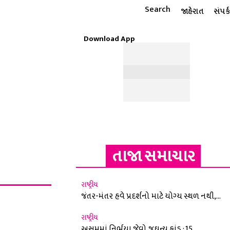
Search
જાહેરાત
સંપર્ક
Download App
ટાઇલ
ધાર્મિક
રાશિફળ
MORE
ઈ-પેપર
તાજા સમાચાર
રાષ્ટ્રીય
જંતર-મંતર હવે પ્રદર્શનો માટે યોગ્ય સ્થળ નથી,...
રાષ્ટ્રીય
અસમમાં નિર્ભયા જેવો જઘન્ય કાંડ : 15...