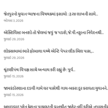
જેતપુરનો યુવાન વ્યાજના વિષચક્રમાં ફસાયો : રૂ.૨૪ લાખની સામે...
ઓગસ્ટ 3, 2026
એક્ટિવિસ્ટ બનશો તો જેલમાં જવું જ પડશે, જે.પી.નડ્ડાના નિવેદનથી...
જુલાઇ 29, 2026
લોકસભામાં ભારે હોબાળા વચ્ચે એન્ટિ પેપર લીક બિલ પાસ,...
જુલાઇ 29, 2026
ચૂંટણીપંચ વિપક્ષ સાથે અન્યાય કરી રહ્યું છે : પૂર્વ...
જુલાઇ 15, 2026
જામકંડોરણાના દડવી ગામે ઘર પાસેથી ગાય-બકરા દૂર કરાવતા યુવાનને..
જુલાઇ 15, 2026
અમદાવાદ પ્લેન ક્રેશના પાયલટની વાતચીત જાહેર નહીં કરીએ :તપાસનીશ