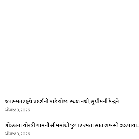
જંતર-મંતર હવે પ્રદર્શનો માટે યોગ્ય સ્થળ નથી, સુપ્રીમની કેન્દ્રને...
ઓગસ્ટ 3, 2026
ગોંડલના ચોરડી ગામની સીમમાંથી જુગાર રમતા સાત શખસો ઝડપાયા..
ઓગસ્ટ 3, 2026