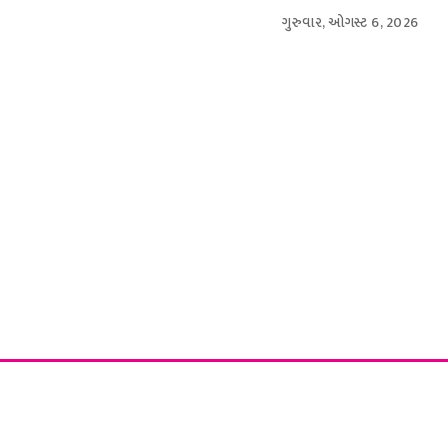
ગુરુવાર, ઓગસ્ટ 6, 2026
આંતરરાષ્ટ્રીય
સ્પોર્ટ્સ
બિઝનેસ
મનોરંજન
લાઇફસ્