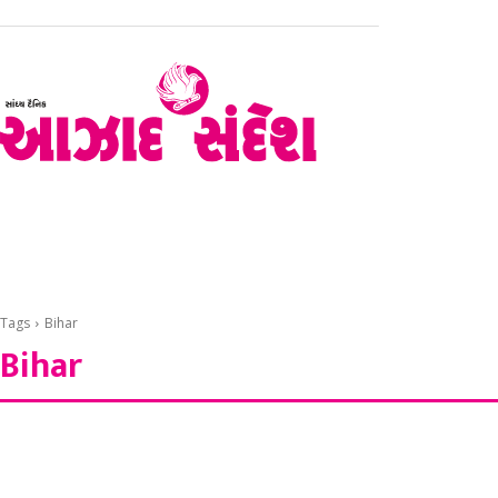
હોમ
રાજકોટ
સૌરાષ્ટ્ર – કચ્છ
ગુજરાત
રાષ્ટ્રીય
Tags
Bihar
Bihar