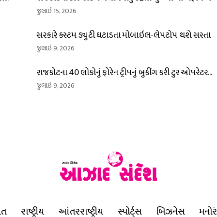
જુલાઇ 15, 2026
સરકારે કસ્ટમ ડ્યુટી ઘટાડતા મોબાઇલ-લેપટોપ થશે સસ્તા
જુલાઇ 9, 2026
રાજકોટના 40 લોકોનું ફોરેન ટ્રીપનું બુકીંગ કરી ટુર ઓપરેટર...
જુલાઇ 9, 2026
ાત
રાષ્ટ્રીય
આંતરરાષ્ટ્રીય
સ્પોર્ટ્સ
બિઝનેસ
મનોર