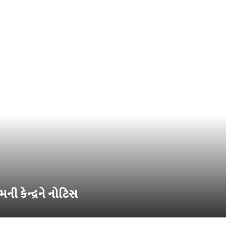
મની કેન્દ્રને નોટિસ