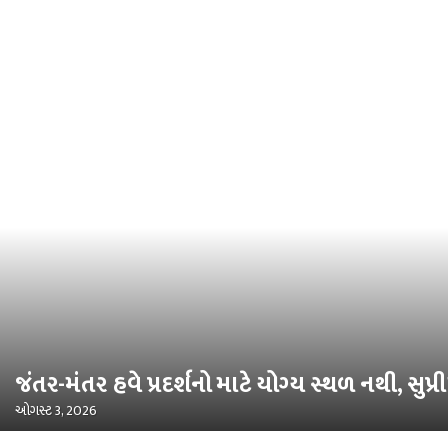
જંતર-મંતર હવે પ્રદર્શનો માટે યોગ્ય સ્થળ નથી, સુપ્રી
ઓગસ્ટ 3, 2026