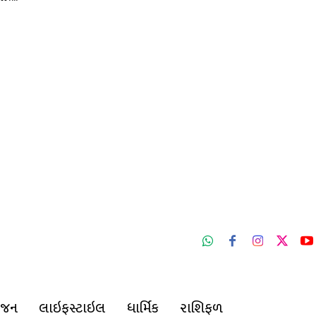
ંજન
લાઇફસ્ટાઇલ
ધાર્મિક
રાશિફળ