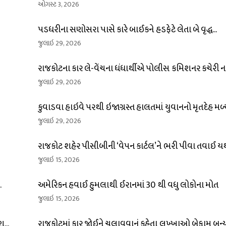
ઓગસ્ટ 3, 2026
પડધરીના સણોસરા પાસે કારે બાઈકને હડફેટે લેતા બે વૃદ્ધ...
જુલાઇ 29, 2026
રાજકોટના કાર લે-વેંચના ધંધાર્થીએ પોલીસ કમિશનર કચેરી નજ
જુલાઇ 29, 2026
કુવાડવા હાઇવે પરથી ઇજાગ્રસ્ત હાલતમાં યુવાનનો મૃતદેહ મળ્ય
જુલાઇ 29, 2026
રાજકોટ શહેર પીસીબીની ‘વેપન કાર્ટલ’ને ભરી પીવા તવાઈ યથ
જુલાઇ 15, 2026
.
અમેરિકન હવાઈ હુમલાથી ઈરાનમાં 30 થી વધુ લોકોના મોત
જુલાઇ 15, 2026
...
રાજકોટમાં કાર જોઈને ચલાવવાનું કહેતા લુખ્ખાઓ બેફામ બન્યા 