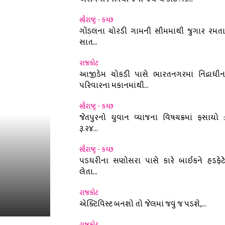
સૌરાષ્ટ્ર - કચ્છ
ગોંડલના ચોરડી ગામની સીમમાંથી જુગાર રમતા
સાત...
રાજકોટ
આજીડેમ ચોકડી પાસે ભારતનગરમાં નિંદ્રાધીન
પરિવારના મકાનમાંથી...
સૌરાષ્ટ્ર - કચ્છ
જેતપુરનો યુવાન વ્યાજના વિષચક્રમાં ફસાયો :
રૂ.૨૪...
સૌરાષ્ટ્ર - કચ્છ
પડધરીના સણોસરા પાસે કારે બાઈકને હડફેટે
લેતા...
રાજકોટ
એક્ટિવિસ્ટ બનશો તો જેલમાં જવું જ પડશે,...
રાજકોટ