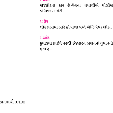
રાજકોટના કાર લે-વેંચના ધંધાર્થીએ પોલીસ
કમિશનર કચેરી...
રાષ્ટ્રીય
લોકસભામાં ભારે હોબાળા વચ્ચે એન્ટિ પેપર લીક...
રાજકોટ
કુવાડવા હાઇવે પરથી ઇજાગ્રસ્ત હાલતમાં યુવાનનો
મૃતદેહ...
નમાંથી રૂ.૧.૩૦