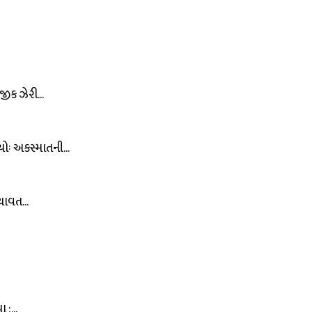
ીક ઝેરી...
ોઃ અકસ્માતની...
ાવત...
:...