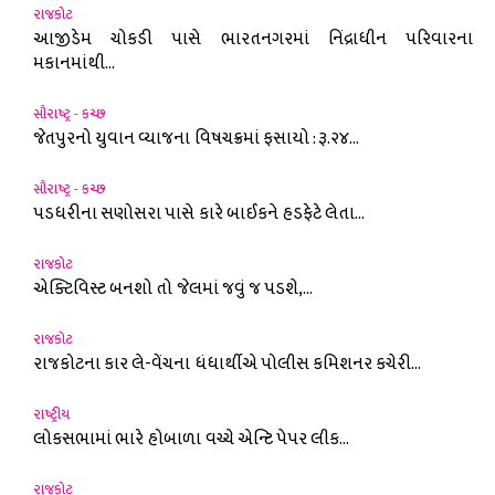
રાજકોટ
આજીડેમ ચોકડી પાસે ભારતનગરમાં નિંદ્રાધીન પરિવારના
મકાનમાંથી...
સૌરાષ્ટ્ર - કચ્છ
જેતપુરનો યુવાન વ્યાજના વિષચક્રમાં ફસાયો : રૂ.૨૪...
સૌરાષ્ટ્ર - કચ્છ
પડધરીના સણોસરા પાસે કારે બાઈકને હડફેટે લેતા...
રાજકોટ
એક્ટિવિસ્ટ બનશો તો જેલમાં જવું જ પડશે,...
રાજકોટ
રાજકોટના કાર લે-વેંચના ધંધાર્થીએ પોલીસ કમિશનર કચેરી...
રાષ્ટ્રીય
લોકસભામાં ભારે હોબાળા વચ્ચે એન્ટિ પેપર લીક...
રાજકોટ