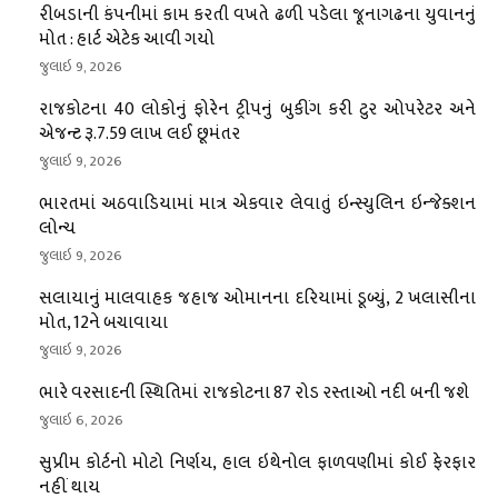
રીબડાની કંપનીમાં કામ કરતી વખતે ઢળી પડેલા જૂનાગઢના યુવાનનું
મોત : હાર્ટ એટેક આવી ગયો
જુલાઇ 9, 2026
રાજકોટના 40 લોકોનું ફોરેન ટ્રીપનું બુકીંગ કરી ટુર ઓપરેટર અને
એજન્ટ રૂ.7.59 લાખ લઈ છૂમંતર
જુલાઇ 9, 2026
ભારતમાં અઠવાડિયામાં માત્ર એકવાર લેવાતું ઇન્સ્યુલિન ઇન્જેક્શન
લોન્ચ
જુલાઇ 9, 2026
સલાયાનું માલવાહક જહાજ ઓમાનના દરિયામાં ડૂબ્યું, 2 ખલાસીના
મોત, 12ને બચાવાયા
જુલાઇ 9, 2026
ભારે વરસાદની સ્થિતિમાં રાજકોટના 87 રોડ રસ્તાઓ નદી બની જશે
જુલાઇ 6, 2026
સુપ્રીમ કોર્ટનો મોટો નિર્ણય, હાલ ઇથેનોલ ફાળવણીમાં કોઈ ફેરફાર
નહીં થાય