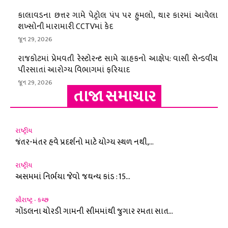
કાલાવડના છત્તર ગામે પેટ્રોલ પંપ પર હુમલો, થાર કારમાં આવેલા
શખ્સોની મારામારી CCTVમાં કેદ
જૂન 29, 2026
રાજકોટમાં પ્રેમવતી રેસ્ટોરન્ટ સામે ગ્રાહકનો આક્ષેપ: વાસી સેન્ડવીચ
પીરસાતાં આરોગ્ય વિભાગમાં ફરિયાદ
જૂન 29, 2026
તાજા સમાચાર
રાષ્ટ્રીય
જંતર-મંતર હવે પ્રદર્શનો માટે યોગ્ય સ્થળ નથી,...
રાષ્ટ્રીય
અસમમાં નિર્ભયા જેવો જઘન્ય કાંડ : 15...
સૌરાષ્ટ્ર - કચ્છ
ગોંડલના ચોરડી ગામની સીમમાંથી જુગાર રમતા સાત...