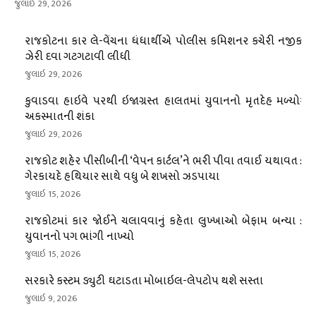
જુલાઇ 29, 2026
રાજકોટના કાર લે-વેંચના ધંધાર્થીએ પોલીસ કમિશનર કચેરી નજીક
ઝેરી દવા ગટગટાવી લીધી
જુલાઇ 29, 2026
કુવાડવા હાઇવે પરથી ઇજાગ્રસ્ત હાલતમાં યુવાનનો મૃતદેહ મળ્યોઃ
અકસ્માતની શંકા
જુલાઇ 29, 2026
રાજકોટ શહેર પીસીબીની ‘વેપન કાર્ટલ’ને ભરી પીવા તવાઈ યથાવત :
ગેરકાયદે હથિયાર સાથે વધુ બે શખસો ઝડપાયા
જુલાઇ 15, 2026
રાજકોટમાં કાર જોઈને ચલાવવાનું કહેતા લુખ્ખાઓ બેફામ બન્યા :
યુવાનનો પગ ભાંગી નાખ્યો
જુલાઇ 15, 2026
સરકારે કસ્ટમ ડ્યુટી ઘટાડતા મોબાઇલ-લેપટોપ થશે સસ્તા
જુલાઇ 9, 2026