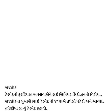
રાજકોટ
હેલ્મેટની ફરજિયાત અમલવારીને લઈ સિનિયર સિટીઝનનો વિરોધ…
રાજકોટના બુખારી ભાઈ હેલ્મેટ ની જગ્યાએ તપેલી પહેરી અને આવ્યા…
તપેલીમાં લખ્યું હેલ્મેટ હટાવો…