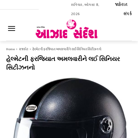
જાહેરાત
શનિવાર, ઓગસ્ટ 8,
સંપર્ક
2026
ઈ-પેપર
Home
રાજકોટ
હેલ્મેટની ફરજિયાત અમલવારીને લઈ સિનિયર સિટીઝનનો
હેલ્મેટની ફરજિયાત અમલવારીને લઈ સિનિયર
સિટીઝનનો