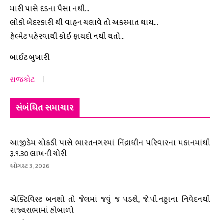
મારી પાસે દંડના પૈસા નથી…
લોકો બેદરકારી થી વાહન ચલાવે તો અકસ્માત થાય…
હેલ્મેટ પહેરવાથી કોઈ ફાયદો નથી થતો…
બાઈટ બુખારી
રાજકોટ
સંબંધિત સમાચાર
આજીડેમ ચોકડી પાસે ભારતનગરમાં નિંદ્રાધીન પરિવારના મકાનમાંથી
રૂ.૧.૩૦ લાખની ચોરી
ઓગસ્ટ 3, 2026
એક્ટિવિસ્ટ બનશો તો જેલમાં જવું જ પડશે, જે.પી.નડ્ડાના નિવેદનથી
રાજ્યસભામાં હોબાળો