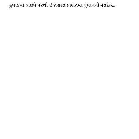
કુવાડવા હાઇવે પરથી ઇજાગ્રસ્ત હાલતમાં યુવાનનો મૃતદેહ...