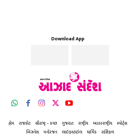
Download App
હોમ
રાજકોટ
સૌરાષ્ટ્ર – કચ્છ
ગુજરાત
રાષ્ટ્રીય
આંતરરાષ્ટ્રીય
સ્પોર્ટ્સ
બિઝનેસ
મનોરંજન
લાઇફસ્ટાઇલ
ધાર્મિક
રાશિફળ