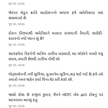
જૂન 30, 2026
જેતપર ખેડૂત ક્રાંતિ આંદોલનનો અવાજ હવે અમેરિકામાં પણ
સંભળાયો છે.
જૂન 30, 2026
ઈરાન ડીલમાંથી અમેરિકાને બાકાત રાખવાની તૈયારી, સાઉદી-
કતારનો નવો પ્લાન શું છે?
જૂન 30, 2026
આવકવેરા રિટર્નની અંતિમ તારીખ બદલાઈ, આ લોકોને મળ્યો વધુ
સમય, તમારી છેલ્લી તારીખ નોંધી લો
જૂન 30, 2026
વોટ્સએપની નવી સુવિધા, યુઝરનેમ બુકિંગ, શરૂ થઈ ગઈ છે; હવે તમે
તમારો નંબર જાહેર કર્યા વિના ચેટ કરી શકો છો.
જૂન 30, 2026
જાણો કોણ છે રાજીવ કુમાર, જેમને HDFC બેંક દ્વારા ટોચનું પદ
આપવામાં આવ્યું હતું.
જૂન 30, 2026