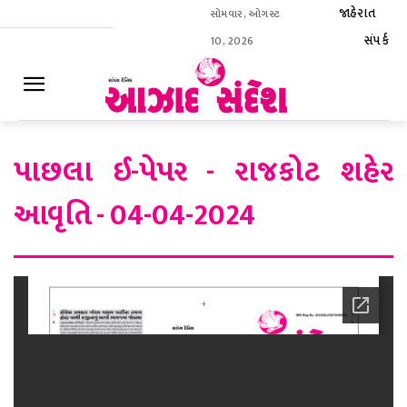
જાહેરાત
સોમવાર, ઓગસ્ટ
સંપર્ક
10, 2026
ઈ-પેપર
પાછલા ઈ-પેપર - રાજકોટ શહેર
આવૃતિ - 04-04-2024