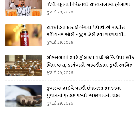
જે.પી.નડ્ડાના નિવેદનથી રાજ્યસભામાં હોબાળો
જુલાઇ 29, 2026
રાજકોટના કાર લે-વેંચના ધંધાર્થીએ પોલીસ
કમિશનર કચેરી નજીક ઝેરી દવા ગટગટાવી
લીધી
જુલાઇ 29, 2026
લોકસભામાં ભારે હોબાળા વચ્ચે એન્ટિ પેપર લીક
બિલ પાસ, કાર્યવાહી આવતીકાલ સુધી સ્થગિત
જુલાઇ 29, 2026
કુવાડવા હાઇવે પરથી ઇજાગ્રસ્ત હાલતમાં
યુવાનનો મૃતદેહ મળ્યોઃ અકસ્માતની શંકા
જુલાઇ 29, 2026