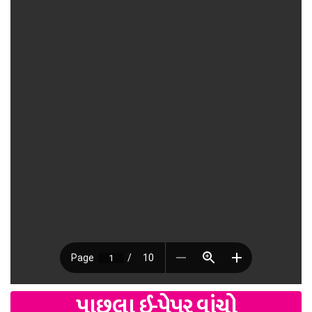
પાછલા ઈ-પેપર વાંચો