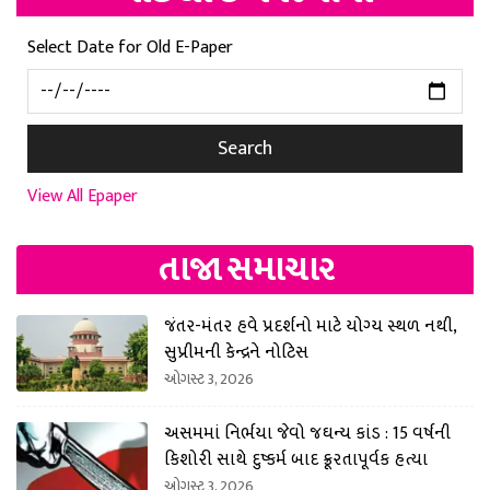
Select Date for Old E-Paper
Search
View All Epaper
તાજા સમાચાર
જંતર-મંતર હવે પ્રદર્શનો માટે યોગ્ય સ્થળ નથી,
સુપ્રીમની કેન્દ્રને નોટિસ
ઓગસ્ટ 3, 2026
અસમમાં નિર્ભયા જેવો જઘન્ય કાંડ : 15 વર્ષની
કિશોરી સાથે દુષ્કર્મ બાદ ક્રૂરતાપૂર્વક હત્યા
ઓગસ્ટ 3, 2026