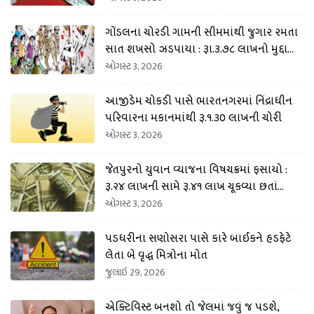
ગોંડલના ચોરડી ગામની સીમમાંથી જુગાર રમતા
સાત શખસો ઝડપાયા : રૂા.૩.૭૮ લાખનો મુદ્દામા
લ કબજે
ઓગસ્ટ 3, 2026
આજીડેમ ચોકડી પાસે ભારતનગરમાં નિંદ્રાધીન
પરિવારના મકાનમાંથી રૂ.૧.૩૦ લાખની ચોરી
ઓગસ્ટ 3, 2026
જેતપુરનો યુવાન વ્યાજના વિષચક્રમાં ફસાયો :
રૂ.૨૪ લાખની સામે રૂ.૪૧ લાખ ચૂકવ્યા છતાં
ધમકી અપાતી
ઓગસ્ટ 3, 2026
પડધરીના સણોસરા પાસે કારે બાઈકને હડફેટે
લેતા બે વૃદ્ધ મિત્રોના મોત
જુલાઇ 29, 2026
એક્ટિવિસ્ટ બનશો તો જેલમાં જવું જ પડશે,