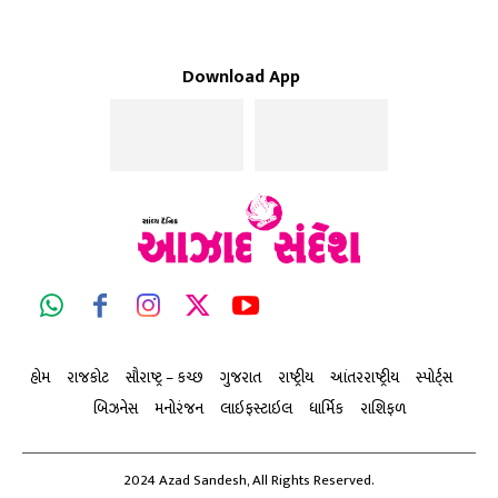
Download App
હોમ
રાજકોટ
સૌરાષ્ટ્ર – કચ્છ
ગુજરાત
રાષ્ટ્રીય
આંતરરાષ્ટ્રીય
સ્પોર્ટ્સ
બિઝનેસ
મનોરંજન
લાઇફસ્ટાઇલ
ધાર્મિક
રાશિફળ
2024 Azad Sandesh, All Rights Reserved.