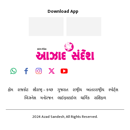
Download App
હોમ
રાજકોટ
સૌરાષ્ટ્ર – કચ્છ
ગુજરાત
રાષ્ટ્રીય
આંતરરાષ્ટ્રીય
સ્પોર્ટ્સ
બિઝનેસ
મનોરંજન
લાઇફસ્ટાઇલ
ધાર્મિક
રાશિફળ
2024 Azad Sandesh, All Rights Reserved.