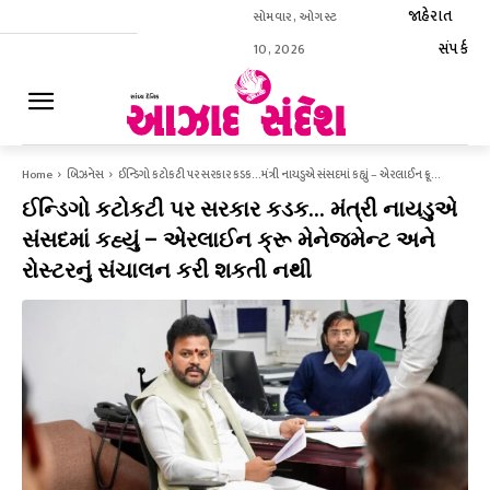
જાહેરાત
સોમવાર, ઓગસ્ટ
સંપર્ક
10, 2026
ઈ-પેપર
Home
બિઝનેસ
ઈન્ડિગો કટોકટી પર સરકાર કડક… મંત્રી નાયડુએ સંસદમાં કહ્યું – એરલાઈન ક્રૂ...
ઈન્ડિગો કટોકટી પર સરકાર કડક… મંત્રી નાયડુએ
સંસદમાં કહ્યું – એરલાઈન ક્રૂ મેનેજમેન્ટ અને
રોસ્ટરનું સંચાલન કરી શકતી નથી