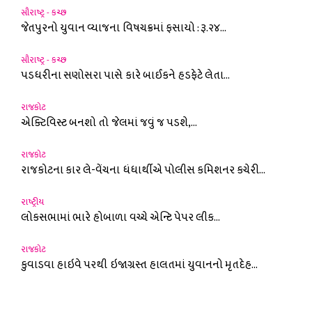
સૌરાષ્ટ્ર - કચ્છ
જેતપુરનો યુવાન વ્યાજના વિષચક્રમાં ફસાયો : રૂ.૨૪...
સૌરાષ્ટ્ર - કચ્છ
પડધરીના સણોસરા પાસે કારે બાઈકને હડફેટે લેતા...
રાજકોટ
એક્ટિવિસ્ટ બનશો તો જેલમાં જવું જ પડશે,...
રાજકોટ
રાજકોટના કાર લે-વેંચના ધંધાર્થીએ પોલીસ કમિશનર કચેરી...
રાષ્ટ્રીય
લોકસભામાં ભારે હોબાળા વચ્ચે એન્ટિ પેપર લીક...
રાજકોટ
કુવાડવા હાઇવે પરથી ઇજાગ્રસ્ત હાલતમાં યુવાનનો મૃતદેહ...