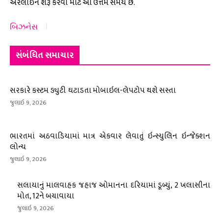
એરલાઇન શરૂ કરવા માટે આ ઉત્તમ સમય છે.
બિઝનેસ
સંબંધિત સમાચાર
સરકારે કસ્ટમ ડ્યુટી ઘટાડતા મોબાઇલ-લેપટોપ થશે સસ્તા
જુલાઇ 9, 2026
ભારતમાં અઠવાડિયામાં માત્ર એકવાર લેવાતું ઇન્સ્યુલિન ઇન્જેક્શન
લોન્ચ
જુલાઇ 9, 2026
સલાયાનું માલવાહક જહાજ ઓમાનના દરિયામાં ડૂબ્યું, 2 ખલાસીના
મોત, 12ને બચાવાયા
જુલાઇ 9, 2026