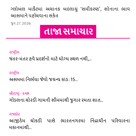
ગ્લોબલ માર્કેટમાં અચાનક બદલાયું ‘સમીકરણ’, સોનાના ભાવ
આસમાને પહોંચવાના સંકેત
જૂન 27, 2026
તાજા સમાચાર
રાષ્ટ્રીય
જંતર-મંતર હવે પ્રદર્શનો માટે યોગ્ય સ્થળ નથી,...
રાષ્ટ્રીય
અસમમાં નિર્ભયા જેવો જઘન્ય કાંડ : 15...
સૌરાષ્ટ્ર - કચ્છ
ગોંડલના ચોરડી ગામની સીમમાંથી જુગાર રમતા સાત...
રાજકોટ
આજીડેમ ચોકડી પાસે ભારતનગરમાં નિંદ્રાધીન પરિવારના
મકાનમાંથી...