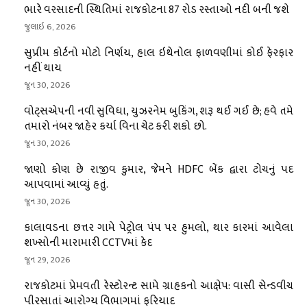
ભારે વરસાદની સ્થિતિમાં રાજકોટના 87 રોડ રસ્તાઓ નદી બની જશે
જુલાઇ 6, 2026
સુપ્રીમ કોર્ટનો મોટો નિર્ણય, હાલ ઇથેનોલ ફાળવણીમાં કોઈ ફેરફાર
નહીં થાય
જૂન 30, 2026
વોટ્સએપની નવી સુવિધા, યુઝરનેમ બુકિંગ, શરૂ થઈ ગઈ છે; હવે તમે
તમારો નંબર જાહેર કર્યા વિના ચેટ કરી શકો છો.
જૂન 30, 2026
જાણો કોણ છે રાજીવ કુમાર, જેમને HDFC બેંક દ્વારા ટોચનું પદ
આપવામાં આવ્યું હતું.
જૂન 30, 2026
કાલાવડના છત્તર ગામે પેટ્રોલ પંપ પર હુમલો, થાર કારમાં આવેલા
શખ્સોની મારામારી CCTVમાં કેદ
જૂન 29, 2026
રાજકોટમાં પ્રેમવતી રેસ્ટોરન્ટ સામે ગ્રાહકનો આક્ષેપ: વાસી સેન્ડવીચ
પીરસાતાં આરોગ્ય વિભાગમાં ફરિયાદ