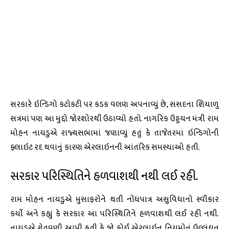
સરકારે ઇન્ડિગો કટોકટી પર કડક વલણ અપનાવ્યું છે, સંસદના શિયાળુ
સત્રમાં પણ આ મુદ્દો જોરશોરથી ઉઠાવ્યો હતો. નાગરિક ઉડ્ડયન મંત્રી રામ
મોહન નાયડુએ રાજ્યસભામાં જણાવ્યું હતું કે તાજેતરમાં ઇન્ડિગોની
ફ્લાઇટ રદ થવાનું કારણ એરલાઇનની આંતરિક સમસ્યાઓ હતી.
સરકાર પરિસ્થિતિને હળવાશથી નથી લઈ રહી.
રામ મોહન નાયડુએ મુસાફરોને થતી નોંધપાત્ર અસુવિધાનો સ્વીકાર
કર્યો અને કહ્યું કે સરકાર આ પરિસ્થિતિને હળવાશથી લઈ રહી નથી.
નાયડુએ ચેતવણી આપી હતી કે જો કોઈ એરલાઇન નિયમોનું ઉલ્લંઘન