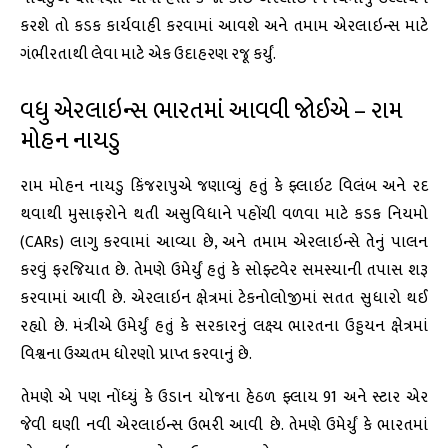
કરશે તો કડક કાર્યવાહી કરવામાં આવશે અને તમામ એરલાઇન્સ માટે
ગંભીરતાથી લેવા માટે એક ઉદાહરણ રજૂ કર્યું.
વધુ એરલાઇન્સ ભારતમાં આવવી જોઈએ – રામ
મોહન નાયડુ
રામ મોહન નાયડુ કિંજરાપુએ જણાવ્યું હતું કે ફ્લાઇટ વિલંબ અને રદ
થવાથી મુસાફરોને થતી અસુવિધાને પહોંચી વળવા માટે કડક નિયમો
(CARs) લાગુ કરવામાં આવ્યા છે, અને તમામ એરલાઇન્સે તેનું પાલન
કરવું ફરજિયાત છે. તેમણે ઉમેર્યું હતું કે સોફ્ટવેર સમસ્યાની તપાસ શરૂ
કરવામાં આવી છે. એરલાઇન ક્ષેત્રમાં ટેકનોલોજીમાં સતત સુધારો થઈ
રહ્યો છે. મંત્રીએ ઉમેર્યું હતું કે સરકારનું લક્ષ્ય ભારતના ઉડ્ડયન ક્ષેત્રમાં
વિશ્વના ઉચ્ચતમ ધોરણો પ્રાપ્ત કરવાનું છે.
તેમણે એ પણ નોંધ્યું કે ઉડાન યોજના હેઠળ ફ્લાય 91 અને સ્ટાર એર
જેવી ઘણી નવી એરલાઇન્સ ઉભરી આવી છે. તેમણે ઉમેર્યું કે ભારતમાં