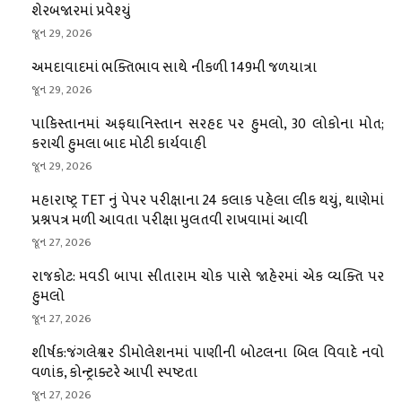
શેરબજારમાં પ્રવેશ્યું
જૂન 29, 2026
અમદાવાદમાં ભક્તિભાવ સાથે નીકળી 149મી જળયાત્રા
જૂન 29, 2026
પાકિસ્તાનમાં અફઘાનિસ્તાન સરહદ પર હુમલો, 30 લોકોના મોત;
કરાચી હુમલા બાદ મોટી કાર્યવાહી
જૂન 29, 2026
મહારાષ્ટ્ર TET નું પેપર પરીક્ષાના 24 કલાક પહેલા લીક થયું, થાણેમાં
પ્રશ્નપત્ર મળી આવતા પરીક્ષા મુલતવી રાખવામાં આવી
જૂન 27, 2026
રાજકોટ: મવડી બાપા સીતારામ ચોક પાસે જાહેરમાં એક વ્યક્તિ પર
હુમલો
જૂન 27, 2026
શીર્ષક:જંગલેશ્વર ડીમોલેશનમાં પાણીની બોટલના બિલ વિવાદે નવો
વળાંક, કોન્ટ્રાક્ટરે આપી સ્પષ્ટતા
જૂન 27, 2026