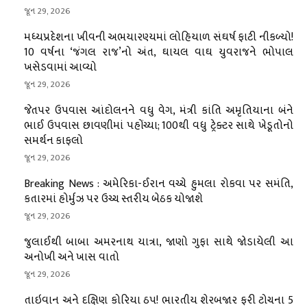
જૂન 29, 2026
મધ્યપ્રદેશના ખીવની અભયારણ્યમાં લોહિયાળ સંઘર્ષ ફાટી નીકળ્યો!
10 વર્ષના ‘જંગલ રાજ’નો અંત, ઘાયલ વાઘ યુવરાજને ભોપાલ
ખસેડવામાં આવ્યો
જૂન 29, 2026
જેતપર ઉપવાસ આંદોલનને વધુ વેગ, મંત્રી કાંતિ અમૃતિયાના બંને
ભાઈ ઉપવાસ છાવણીમાં પહોંચ્યા; 100થી વધુ ટ્રેક્ટર સાથે ખેડૂતોનો
સમર્થન કાફલો
જૂન 29, 2026
Breaking News : અમેરિકા-ઈરાન વચ્ચે હુમલા રોકવા પર સમંતિ,
કતારમાં હોર્મુઝ પર ઉચ્ચ સ્તરીય બેઠક યોજાશે
જૂન 29, 2026
જુલાઈથી બાબા અમરનાથ યાત્રા, જાણો ગુફા સાથે જોડાયેલી આ
અનોખી અને ખાસ વાતો
જૂન 29, 2026
તાઇવાન અને દક્ષિણ કોરિયા ઠપ! ભારતીય શેરબજાર ફરી ટોચના 5