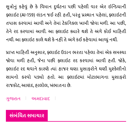
સૂત્રોનું કહેવું છે કે વિમાન દુર્ઘટના પછી પહેલી વાર એર ઇન્ડિયાની
ફ્લાઇટ (AI-159) લંડન જઈ રહી હતી, પરંતુ પ્રસ્થાન પહેલાં, ફ્લાઇટની
તપાસ કરવામાં આવી અને તેમાં ટેકનિકલ ખામી જોવા મળી. આ પછી,
તેને રદ કરવામાં આવી. આ ફ્લાઇટ ક્યારે થશે તે અંગે કોઈ માહિતી
નથી. આ ફ્લાઇટ કાલે થશે કે નહીં તે અંગે કંઈ કહેવામાં આવ્યું નથી.
પ્રાપ્ત માહિતી અનુસાર, ફ્લાઇટ ઉડાન ભરતા પહેલા તેમાં એક સમસ્યા
જોવા મળી હતી, જેના પછી ફ્લાઇટ રદ કરવામાં આવી હતી. જોકે,
ફ્લાઇટ રદ થવાને કારણે ત્યાં હાજર ઘણા મુસાફરોને ઘણી મુશ્કેલીનો
સામનો કરવો પડ્યો હતો. આ ફ્લાઇટમાં મોટાભાગના મુસાફરો
રાજકોટ, આણંદ, હાલોલ, ખંભાતના છે.
ગુજરાત
અમદાવાદ
સંબંધિત સમાચાર