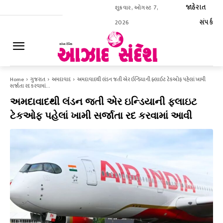
જાહેરાત
શુક્રવાર, ઓગસ્ટ 7,
સંપર્ક
2026
ઈ-પેપર
Home
ગુજરાત
અમદાવાદ
અમદાવાદથી લંડન જતી એર ઇન્ડિયાની ફ્લાઇટ ટેકઓફ પહેલાં ખામી
સર્જાતા રદ કરવામાં...
અમદાવાદથી લંડન જતી એર ઇન્ડિયાની ફ્લાઇટ
ટેકઓફ પહેલાં ખામી સર્જાતા રદ કરવામાં આવી