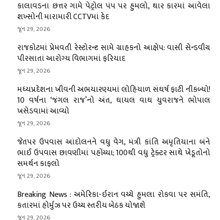
કાલાવડના છત્તર ગામે પેટ્રોલ પંપ પર હુમલો, થાર કારમાં આવેલા
શખ્સોની મારામારી CCTVમાં કેદ
જૂન 29, 2026
રાજકોટમાં પ્રેમવતી રેસ્ટોરન્ટ સામે ગ્રાહકનો આક્ષેપ: વાસી સેન્ડવીચ
પીરસાતાં આરોગ્ય વિભાગમાં ફરિયાદ
જૂન 29, 2026
મધ્યપ્રદેશના ખીવની અભયારણ્યમાં લોહિયાળ સંઘર્ષ ફાટી નીકળ્યો!
10 વર્ષના ‘જંગલ રાજ’નો અંત, ઘાયલ વાઘ યુવરાજને ભોપાલ
ખસેડવામાં આવ્યો
જૂન 29, 2026
જેતપર ઉપવાસ આંદોલનને વધુ વેગ, મંત્રી કાંતિ અમૃતિયાના બંને
ભાઈ ઉપવાસ છાવણીમાં પહોંચ્યા; 100થી વધુ ટ્રેક્ટર સાથે ખેડૂતોનો
સમર્થન કાફલો
જૂન 29, 2026
Breaking News : અમેરિકા-ઈરાન વચ્ચે હુમલા રોકવા પર સમંતિ,
કતારમાં હોર્મુઝ પર ઉચ્ચ સ્તરીય બેઠક યોજાશે
જૂન 29, 2026