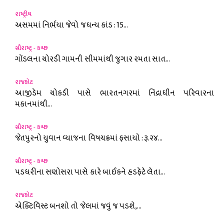
રાષ્ટ્રીય
અસમમાં નિર્ભયા જેવો જઘન્ય કાંડ : 15...
સૌરાષ્ટ્ર - કચ્છ
ગોંડલના ચોરડી ગામની સીમમાંથી જુગાર રમતા સાત...
રાજકોટ
આજીડેમ ચોકડી પાસે ભારતનગરમાં નિંદ્રાધીન પરિવારના
મકાનમાંથી...
સૌરાષ્ટ્ર - કચ્છ
જેતપુરનો યુવાન વ્યાજના વિષચક્રમાં ફસાયો : રૂ.૨૪...
સૌરાષ્ટ્ર - કચ્છ
પડધરીના સણોસરા પાસે કારે બાઈકને હડફેટે લેતા...
રાજકોટ
એક્ટિવિસ્ટ બનશો તો જેલમાં જવું જ પડશે,...