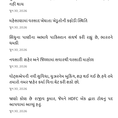
નહીં થાય
જૂન 30, 2026
મહેસાણામાં વરસાદ ખેંચાતા ખેડૂતોની કફોડી સ્થિતિ
જૂન 30, 2026
સિંધુના પાણીના અભાવે પાકિસ્તાન સંઘર્ષ કરી રહ્યું છે, ભારતને
ધમકી
જૂન 30, 2026
નવસારીઃ શહેર અને જિલ્લામાં સવારથી વરસાદી માહોલ
જૂન 30, 2026
વોટ્સએપની નવી સુવિધા, યુઝરનેમ બુકિંગ, શરૂ થઈ ગઈ છે; હવે તમે
તમારો નંબર જાહેર કર્યા વિના ચેટ કરી શકો છો.
જૂન 30, 2026
જાણો કોણ છે રાજીવ કુમાર, જેમને HDFC બેંક દ્વારા ટોચનું પદ
આપવામાં આવ્યું હતું.
જૂન 30, 2026