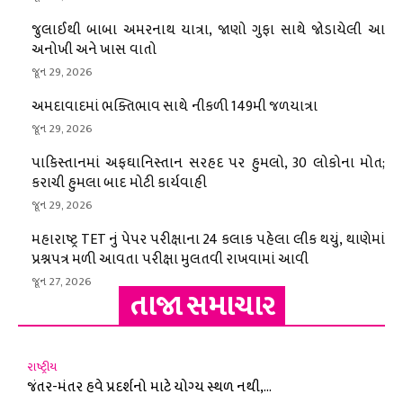
જુલાઈથી બાબા અમરનાથ યાત્રા, જાણો ગુફા સાથે જોડાયેલી આ
અનોખી અને ખાસ વાતો
જૂન 29, 2026
અમદાવાદમાં ભક્તિભાવ સાથે નીકળી 149મી જળયાત્રા
જૂન 29, 2026
પાકિસ્તાનમાં અફઘાનિસ્તાન સરહદ પર હુમલો, 30 લોકોના મોત;
કરાચી હુમલા બાદ મોટી કાર્યવાહી
જૂન 29, 2026
મહારાષ્ટ્ર TET નું પેપર પરીક્ષાના 24 કલાક પહેલા લીક થયું, થાણેમાં
પ્રશ્નપત્ર મળી આવતા પરીક્ષા મુલતવી રાખવામાં આવી
જૂન 27, 2026
તાજા સમાચાર
રાષ્ટ્રીય
જંતર-મંતર હવે પ્રદર્શનો માટે યોગ્ય સ્થળ નથી,...