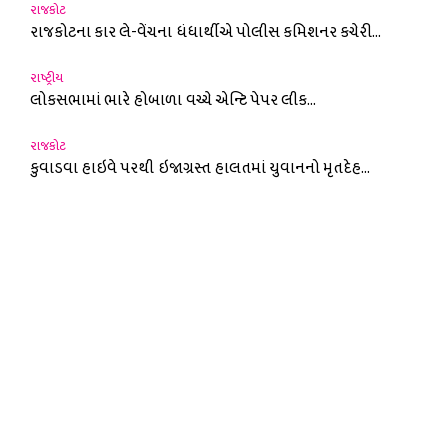
રાજકોટ
રાજકોટના કાર લે-વેંચના ધંધાર્થીએ પોલીસ કમિશનર કચેરી...
રાષ્ટ્રીય
લોકસભામાં ભારે હોબાળા વચ્ચે એન્ટિ પેપર લીક...
રાજકોટ
કુવાડવા હાઇવે પરથી ઇજાગ્રસ્ત હાલતમાં યુવાનનો મૃતદેહ...