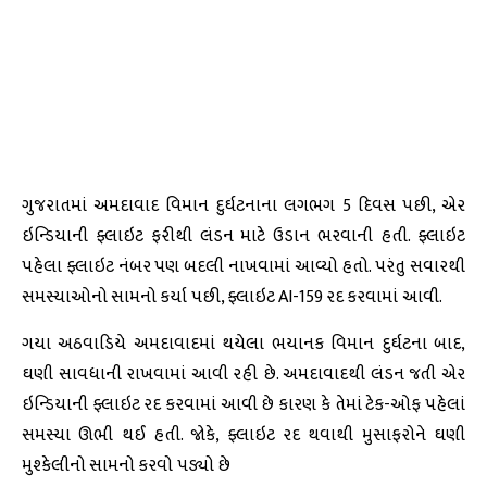
ગુજરાતમાં અમદાવાદ વિમાન દુર્ઘટનાના લગભગ 5 દિવસ પછી, એર
ઇન્ડિયાની ફ્લાઇટ ફરીથી લંડન માટે ઉડાન ભરવાની હતી. ફ્લાઇટ
પહેલા ફ્લાઇટ નંબર પણ બદલી નાખવામાં આવ્યો હતો. પરંતુ સવારથી
સમસ્યાઓનો સામનો કર્યા પછી, ફ્લાઇટ AI-159 રદ કરવામાં આવી.
ગયા અઠવાડિયે અમદાવાદમાં થયેલા ભયાનક વિમાન દુર્ઘટના બાદ,
ઘણી સાવધાની રાખવામાં આવી રહી છે. અમદાવાદથી લંડન જતી એર
ઇન્ડિયાની ફ્લાઇટ રદ કરવામાં આવી છે કારણ કે તેમાં ટેક-ઓફ પહેલાં
સમસ્યા ઊભી થઈ હતી. જોકે, ફ્લાઇટ રદ થવાથી મુસાફરોને ઘણી
મુશ્કેલીનો સામનો કરવો પડ્યો છે