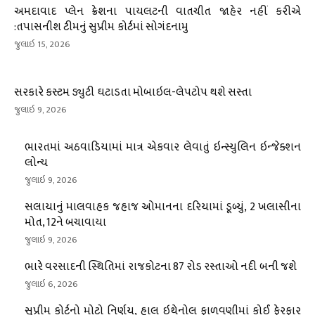
અમદાવાદ પ્લેન ક્રેશના પાયલટની વાતચીત જાહેર નહીં કરીએ
:તપાસનીશ ટીમનું સુપ્રીમ કોર્ટમાં સોગંદનામુ
જુલાઇ 15, 2026
સરકારે કસ્ટમ ડ્યુટી ઘટાડતા મોબાઇલ-લેપટોપ થશે સસ્તા
જુલાઇ 9, 2026
ભારતમાં અઠવાડિયામાં માત્ર એકવાર લેવાતું ઇન્સ્યુલિન ઇન્જેક્શન
લોન્ચ
જુલાઇ 9, 2026
સલાયાનું માલવાહક જહાજ ઓમાનના દરિયામાં ડૂબ્યું, 2 ખલાસીના
મોત, 12ને બચાવાયા
જુલાઇ 9, 2026
ભારે વરસાદની સ્થિતિમાં રાજકોટના 87 રોડ રસ્તાઓ નદી બની જશે
જુલાઇ 6, 2026
સુપ્રીમ કોર્ટનો મોટો નિર્ણય, હાલ ઇથેનોલ ફાળવણીમાં કોઈ ફેરફાર