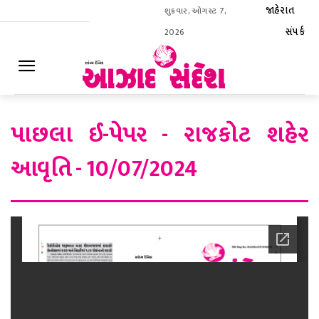
જાહેરાત
શુક્રવાર, ઓગસ્ટ 7,
સંપર્ક
2026
ઈ-પેપર
પાછલા ઈ-પેપર - રાજકોટ શહેર
આવૃતિ - 10/07/2024