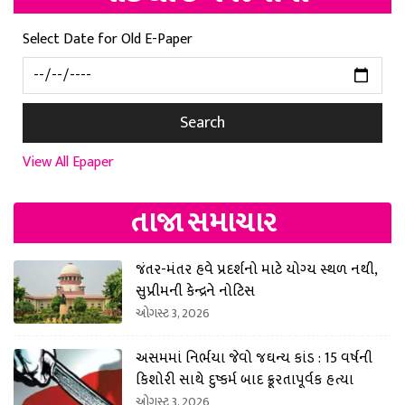
Select Date for Old E-Paper
Search
View All Epaper
તાજા સમાચાર
જંતર-મંતર હવે પ્રદર્શનો માટે યોગ્ય સ્થળ નથી,
સુપ્રીમની કેન્દ્રને નોટિસ
ઓગસ્ટ 3, 2026
અસમમાં નિર્ભયા જેવો જઘન્ય કાંડ : 15 વર્ષની
કિશોરી સાથે દુષ્કર્મ બાદ ક્રૂરતાપૂર્વક હત્યા
ઓગસ્ટ 3, 2026