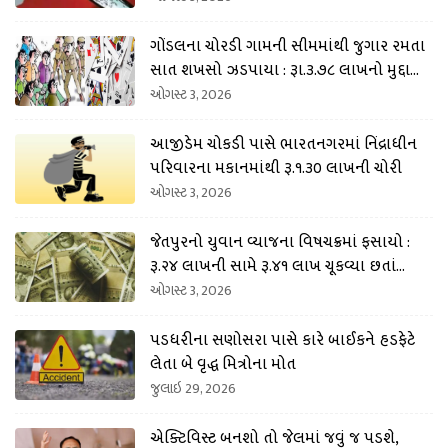
ગોંડલના ચોરડી ગામની સીમમાંથી જુગાર રમતા
સાત શખસો ઝડપાયા : રૂા.૩.૭૮ લાખનો મુદ્દામા
લ કબજે
ઓગસ્ટ 3, 2026
આજીડેમ ચોકડી પાસે ભારતનગરમાં નિંદ્રાધીન
પરિવારના મકાનમાંથી રૂ.૧.૩૦ લાખની ચોરી
ઓગસ્ટ 3, 2026
જેતપુરનો યુવાન વ્યાજના વિષચક્રમાં ફસાયો :
રૂ.૨૪ લાખની સામે રૂ.૪૧ લાખ ચૂકવ્યા છતાં
ધમકી અપાતી
ઓગસ્ટ 3, 2026
પડધરીના સણોસરા પાસે કારે બાઈકને હડફેટે
લેતા બે વૃદ્ધ મિત્રોના મોત
જુલાઇ 29, 2026
એક્ટિવિસ્ટ બનશો તો જેલમાં જવું જ પડશે,