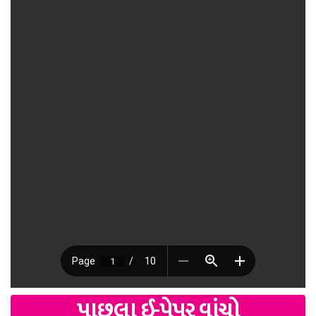
પાછલા ઈ-પેપર વાંચો