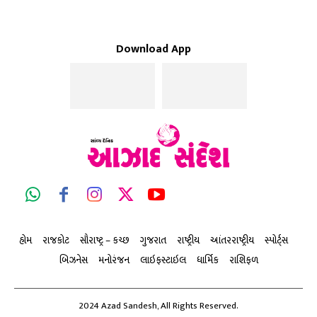
Download App
હોમ
રાજકોટ
સૌરાષ્ટ્ર – કચ્છ
ગુજરાત
રાષ્ટ્રીય
આંતરરાષ્ટ્રીય
સ્પોર્ટ્સ
બિઝનેસ
મનોરંજન
લાઇફસ્ટાઇલ
ધાર્મિક
રાશિફળ
2024 Azad Sandesh, All Rights Reserved.