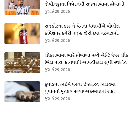
જે.પી.નડ્ડાના નિવેદનથી રાજ્યસભામાં હોબાળો
જુલાઇ 29, 2026
રાજકોટના કાર લે-વેંચના ધંધાર્થીએ પોલીસ
કમિશનર કચેરી નજીક ઝેરી દવા ગટગટાવી
લીધી
જુલાઇ 29, 2026
લોકસભામાં ભારે હોબાળા વચ્ચે એન્ટિ પેપર લીક
બિલ પાસ, કાર્યવાહી આવતીકાલ સુધી સ્થગિત
જુલાઇ 29, 2026
કુવાડવા હાઇવે પરથી ઇજાગ્રસ્ત હાલતમાં
યુવાનનો મૃતદેહ મળ્યોઃ અકસ્માતની શંકા
જુલાઇ 29, 2026