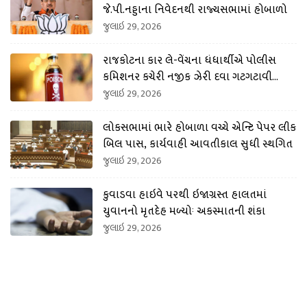
જે.પી.નડ્ડાના નિવેદનથી રાજ્યસભામાં હોબાળો
જુલાઇ 29, 2026
રાજકોટના કાર લે-વેંચના ધંધાર્થીએ પોલીસ
કમિશનર કચેરી નજીક ઝેરી દવા ગટગટાવી
લીધી
જુલાઇ 29, 2026
લોકસભામાં ભારે હોબાળા વચ્ચે એન્ટિ પેપર લીક
બિલ પાસ, કાર્યવાહી આવતીકાલ સુધી સ્થગિત
જુલાઇ 29, 2026
કુવાડવા હાઇવે પરથી ઇજાગ્રસ્ત હાલતમાં
યુવાનનો મૃતદેહ મળ્યોઃ અકસ્માતની શંકા
જુલાઇ 29, 2026