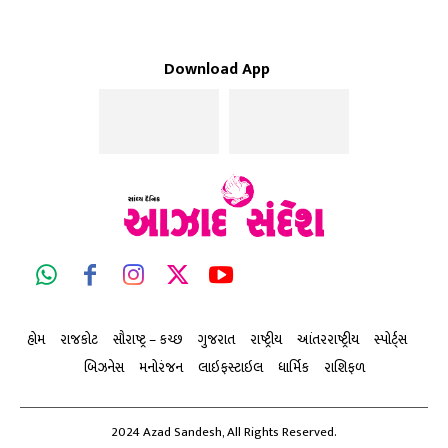
Download App
હોમ
રાજકોટ
સૌરાષ્ટ્ર – કચ્છ
ગુજરાત
રાષ્ટ્રીય
આંતરરાષ્ટ્રીય
સ્પોર્ટ્સ
બિઝનેસ
મનોરંજન
લાઇફસ્ટાઇલ
ધાર્મિક
રાશિફળ
2024 Azad Sandesh, All Rights Reserved.