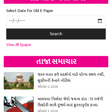
Select Date for Old E-Paper
Search
View All Epaper
તાજા સમાચાર
જંતર-મંતર હવે પ્રદર્શનો માટે યોગ્ય સ્થળ નથી,
સુપ્રીમની કેન્દ્રને નોટિસ
ઓગસ્ટ 3, 2026
અસમમાં નિર્ભયા જેવો જઘન્ય કાંડ : 15 વર્ષની
કિશોરી સાથે દુષ્કર્મ બાદ ક્રૂરતાપૂર્વક હત્યા
ઓગસ્ટ 3, 2026