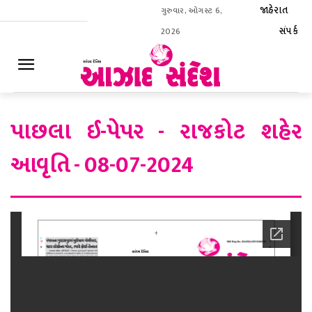
જાહેરાત
ગુરુવાર, ઓગસ્ટ 6,
સંપર્ક
2026
ઈ-પેપર
પાછલા ઈ-પેપર - રાજકોટ શહેર
આવૃતિ - 08-07-2024