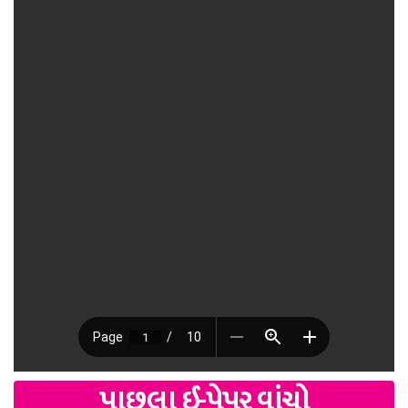
પાછલા ઈ-પેપર વાંચો